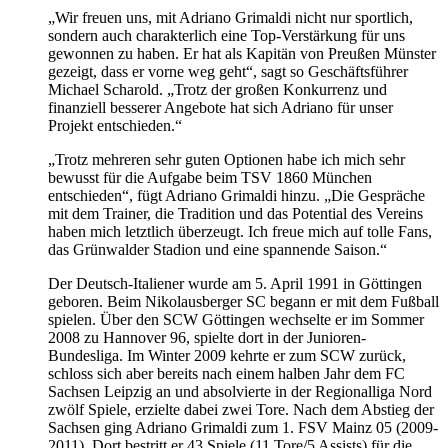
„Wir freuen uns, mit Adriano Grimaldi nicht nur sportlich,
sondern auch charakterlich eine Top-Verstärkung für uns
gewonnen zu haben. Er hat als Kapitän von Preußen Münster
gezeigt, dass er vorne weg geht“, sagt so Geschäftsführer
Michael Scharold. „Trotz der großen Konkurrenz und
finanziell besserer Angebote hat sich Adriano für unser
Projekt entschieden.“
„Trotz mehreren sehr guten Optionen habe ich mich sehr
bewusst für die Aufgabe beim TSV 1860 München
entschieden“, fügt Adriano Grimaldi hinzu. „Die Gespräche
mit dem Trainer, die Tradition und das Potential des Vereins
haben mich letztlich überzeugt. Ich freue mich auf tolle Fans,
das Grünwalder Stadion und eine spannende Saison.“
Der Deutsch-Italiener wurde am 5. April 1991 in Göttingen
geboren. Beim Nikolausberger SC begann er mit dem Fußball
spielen. Über den SCW Göttingen wechselte er im Sommer
2008 zu Hannover 96, spielte dort in der Junioren-
Bundesliga. Im Winter 2009 kehrte er zum SCW zurück,
schloss sich aber bereits nach einem halben Jahr dem FC
Sachsen Leipzig an und absolvierte in der Regionalliga Nord
zwölf Spiele, erzielte dabei zwei Tore. Nach dem Abstieg der
Sachsen ging Adriano Grimaldi zum 1. FSV Mainz 05 (2009-
2011). Dort bestritt er 43 Spiele (11 Tore/5 Assists) für die