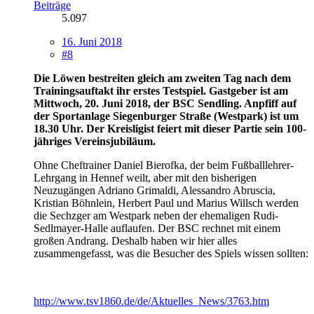
Beiträge
5.097
16. Juni 2018
#8
Die Löwen bestreiten gleich am zweiten Tag nach dem
Trainingsauftakt ihr erstes Testspiel. Gastgeber ist am
Mittwoch, 20. Juni 2018, der BSC Sendling. Anpfiff auf
der Sportanlage Siegenburger Straße (Westpark) ist um
18.30 Uhr. Der Kreisligist feiert mit dieser Partie sein 100-
jähriges Vereinsjubiläum.
Ohne Cheftrainer Daniel Bierofka, der beim Fußballlehrer-
Lehrgang in Hennef weilt, aber mit den bisherigen
Neuzugängen Adriano Grimaldi, Alessandro Abruscia,
Kristian Böhnlein, Herbert Paul und Marius Willsch werden
die Sechzger am Westpark neben der ehemaligen Rudi-
Sedlmayer-Halle auflaufen. Der BSC rechnet mit einem
großen Andrang. Deshalb haben wir hier alles
zusammengefasst, was die Besucher des Spiels wissen sollten:
http://www.tsv1860.de/de/Aktuelles_News/3763.htm