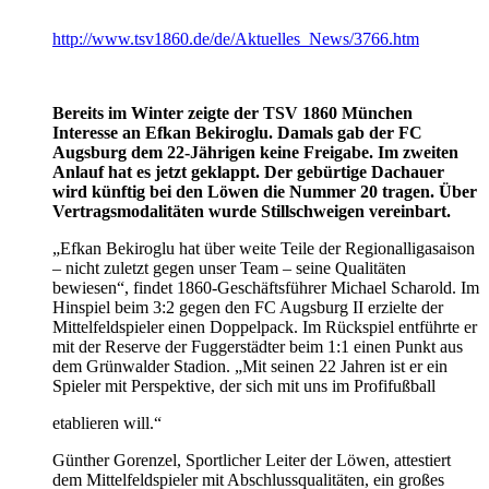
http://www.tsv1860.de/de/Aktuelles_News/3766.htm
Bereits im Winter zeigte der TSV 1860 München
Interesse an Efkan Bekiroglu. Damals gab der FC
Augsburg dem 22-Jährigen keine Freigabe. Im zweiten
Anlauf hat es jetzt geklappt. Der gebürtige Dachauer
wird künftig bei den Löwen die Nummer 20 tragen. Über
Vertragsmodalitäten wurde Stillschweigen vereinbart.
„Efkan Bekiroglu hat über weite Teile der Regionalligasaison
– nicht zuletzt gegen unser Team – seine Qualitäten
bewiesen“, findet 1860-Geschäftsführer Michael Scharold. Im
Hinspiel beim 3:2 gegen den FC Augsburg II erzielte der
Mittel­feldspieler einen Doppelpack. Im Rückspiel entführte er
mit der Reserve der Fuggerstädter beim 1:1 einen Punkt aus
dem Grünwalder Stadion. „Mit seinen 22 Jahren ist er ein
Spieler mit Perspektive, der sich mit uns im Profifußball
etablieren will.“
Günther Gorenzel, Sportlicher Leiter der Löwen, attestiert
dem Mittelfeldspieler mit Abschlussqualitäten, ein großes