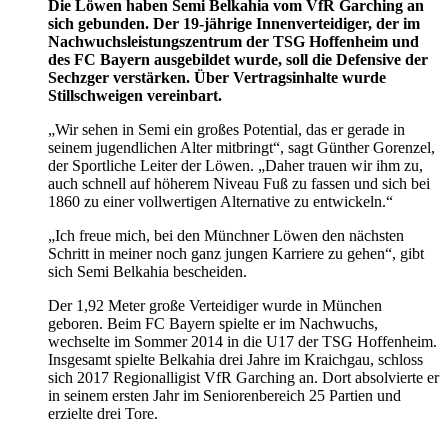
Die Löwen haben Semi Belkahia vom VfR Garching an
sich gebunden. Der 19-jährige Innenverteidiger, der im
Nachwuchsleistungszentrum der TSG Hoffenheim und
des FC Bayern ausgebildet wurde, soll die Defensive der
Sechzger verstärken. Über Vertragsinhalte wurde
Stillschweigen vereinbart.
„Wir sehen in Semi ein großes Potential, das er gerade in
seinem jugendlichen Alter mitbringt“, sagt Günther Gorenzel,
der Sportliche Leiter der Löwen. „Daher trauen wir ihm zu,
auch schnell auf höherem Niveau Fuß zu fassen und sich bei
1860 zu einer vollwertigen Alternative zu entwickeln.“
„Ich freue mich, bei den Münchner Löwen den nächsten
Schritt in meiner noch ganz jungen Karriere zu gehen“, gibt
sich Semi Belkahia bescheiden.
Der 1,92 Meter große Verteidiger wurde in München
geboren. Beim FC Bayern spielte er im Nachwuchs,
wechselte im Sommer 2014 in die U17 der TSG Hoffenheim.
Insgesamt spielte Belkahia drei Jahre im Kraichgau, schloss
sich 2017 Regionalligist VfR Garching an. Dort absolvierte er
in seinem ersten Jahr im Seniorenbereich 25 Partien und
erzielte drei Tore.