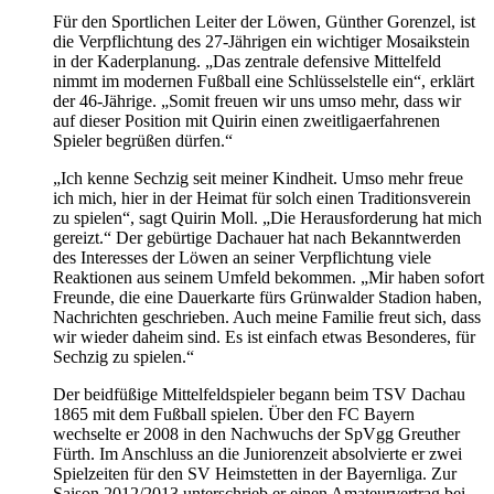
Für den Sportlichen Leiter der Löwen, Günther Gorenzel, ist
die Verpflichtung des 27-Jährigen ein wichtiger Mosaikstein
in der Kaderplanung. „Das zentrale defensive Mittelfeld
nimmt im modernen Fußball eine Schlüsselstelle ein“, erklärt
der 46-Jährige. „Somit freuen wir uns umso mehr, dass wir
auf dieser Position mit Quirin einen zweitligaerfahrenen
Spieler begrüßen dürfen.“
„Ich kenne Sechzig seit meiner Kindheit. Umso mehr freue
ich mich, hier in der Heimat für solch einen Traditionsverein
zu spielen“, sagt Quirin Moll. „Die Herausforderung hat mich
gereizt.“ Der gebürtige Dachauer hat nach Bekanntwerden
des Interesses der Löwen an seiner Verpflichtung viele
Reaktionen aus seinem Umfeld bekommen. „Mir haben sofort
Freunde, die eine Dauerkarte fürs Grünwalder Stadion haben,
Nachrichten geschrieben. Auch meine Familie freut sich, dass
wir wieder daheim sind. Es ist einfach etwas Besonderes, für
Sechzig zu spielen.“
Der beidfüßige Mittelfeldspieler begann beim TSV Dachau
1865 mit dem Fußball spielen. Über den FC Bayern
wechselte er 2008 in den Nachwuchs der SpVgg Greuther
Fürth. Im Anschluss an die Juniorenzeit absolvierte er zwei
Spielzeiten für den SV Heimstetten in der Bayernliga. Zur
Saison 2012/2013 unterschrieb er einen Amateurvertrag bei