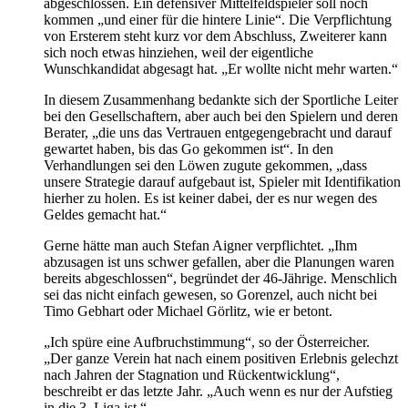
abgeschlossen. Ein defensiver Mittelfeldspieler soll noch
kommen „und einer für die hintere Linie“. Die Verpflichtung
von Ersterem steht kurz vor dem Abschluss, Zweiterer kann
sich noch etwas hinziehen, weil der eigentliche
Wunschkandidat abgesagt hat. „Er wollte nicht mehr warten.“
In diesem Zusammenhang bedankte sich der Sportliche Leiter
bei den Gesellschaftern, aber auch bei den Spielern und deren
Berater, „die uns das Vertrauen entgegengebracht und darauf
gewartet haben, bis das Go gekommen ist“. In den
Verhandlungen sei den Löwen zugute gekommen, „dass
unsere Strategie darauf aufgebaut ist, Spieler mit Identifikation
hierher zu holen. Es ist keiner dabei, der es nur wegen des
Geldes gemacht hat.“
Gerne hätte man auch Stefan Aigner verpflichtet. „Ihm
abzusagen ist uns schwer gefallen, aber die Planungen waren
bereits abgeschlossen“, begründet der 46-Jährige. Menschlich
sei das nicht einfach gewesen, so Gorenzel, auch nicht bei
Timo Gebhart oder Michael Görlitz, wie er betont.
„Ich spüre eine Aufbruchstimmung“, so der Österreicher.
„Der ganze Verein hat nach einem positiven Erlebnis gelechzt
nach Jahren der Stagnation und Rückentwicklung“,
beschreibt er das letzte Jahr. „Auch wenn es nur der Aufstieg
in die 3. Liga ist.“