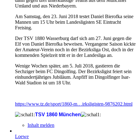
dann gegen drei unterklassige Teams aus dem Münchner
Umland und aus Niederbayern.
Am Samstag, den 23. Juni 2018 testet Daniel Bierofka seine
Mannen um 15 Uhr beim Landesligisten SE Eintracht
Freising.
Der TSV 1880 Wasserburg darf sich am 27. Juni gegen die
Elf von Daniel Bierofka beweisen. Vergangene Saison kickte
der Amateur-Verein noch in der Bezirksliga Ost, doch in der
kommenden Spielzeit tritt er in der Landesliga an.
Wenige Wochen später, am 5. Juli 2018, gastieren die
Sechziger beim FC Dingolfing. Der Bezirksligist feiert sein
einhundertjähriges Jubiläum. Anpfiff im Dingolfinger Isar-
Wald Stadion ist um 18 Uhr.
https://www.tz.de/sport/1860-m…irksligisten-9876202.html
TSV 1860 München
Inhalt melden
Loewe