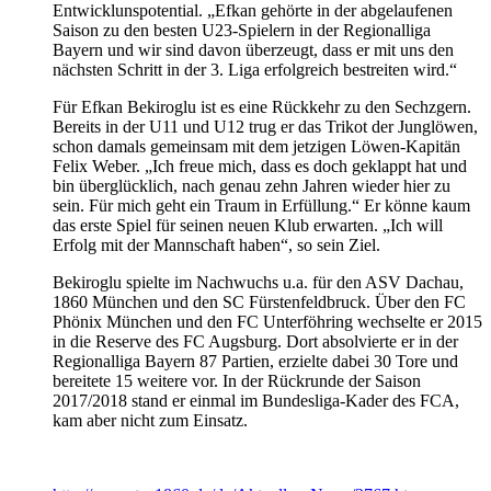
Entwicklunspotential. „Efkan gehörte in der abgelaufenen
Saison zu den besten U23-Spielern in der Regionalliga
Bayern und wir sind davon überzeugt, dass er mit uns den
nächsten Schritt in der 3. Liga erfolgreich bestreiten wird.“
Für Efkan Bekiroglu ist es eine Rückkehr zu den Sechzgern.
Bereits in der U11 und U12 trug er das Trikot der Junglöwen,
schon damals gemeinsam mit dem jetzigen Löwen-Kapitän
Felix Weber. „Ich freue mich, dass es doch geklappt hat und
bin überglücklich, nach genau zehn Jahren wieder hier zu
sein. Für mich geht ein Traum in Erfüllung.“ Er könne kaum
das erste Spiel für seinen neuen Klub erwarten. „Ich will
Erfolg mit der Mannschaft haben“, so sein Ziel.
Bekiroglu spielte im Nachwuchs u.a. für den ASV Dachau,
1860 München und den SC Fürstenfeldbruck. Über den FC
Phönix München und den FC Unterföhring wechselte er 2015
in die Reserve des FC Augsburg. Dort absolvierte er in der
Regionalliga Bayern 87 Partien, erzielte dabei 30 Tore und
bereitete 15 weitere vor. In der Rückrunde der Saison
2017/2018 stand er einmal im Bundesliga-Kader des FCA,
kam aber nicht zum Einsatz.