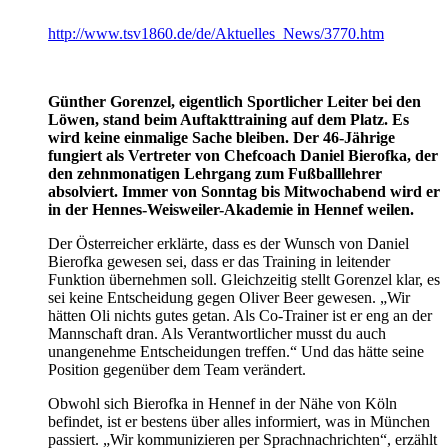
http://www.tsv1860.de/de/Aktuelles_News/3770.htm
Günther Gorenzel, eigentlich Sportlicher Leiter bei den
Löwen, stand beim Auftakttraining auf dem Platz. Es
wird keine einmalige Sache bleiben. Der 46-Jährige
fungiert als Vertreter von Chefcoach Daniel Bierofka, der
den zehnmonatigen Lehrgang zum Fußballlehrer
absolviert. Immer von Sonntag bis Mitwochabend wird er
in der Hennes-Weisweiler-Akademie in Hennef weilen.
Der Österreicher erklärte, dass es der Wunsch von Daniel
Bierofka gewesen sei, dass er das Training in leitender
Funktion übernehmen soll. Gleichzeitig stellt Gorenzel klar, es
sei keine Entscheidung gegen Oliver Beer gewesen. „Wir
hätten Oli nichts gutes getan. Als Co-Trainer ist er eng an der
Mannschaft dran. Als Verantwortlicher musst du auch
unangenehme Entscheidungen treffen.“ Und das hätte seine
Position gegenüber dem Team verändert.
Obwohl sich Bierofka in Hennef in der Nähe von Köln
befindet, ist er bestens über alles informiert, was in München
passiert. „Wir kommunizieren per Sprachnachrichten“, erzählt