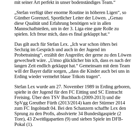
mit seiner Art perfekt in unser bodenständiges Team.“
„Stefan verfügt über enorme Routine in höheren Ligen“, so
Günther Gorenzel, Sportlicher Leiter der Löwen. „Genau
diese Qualität und Erfahrung benötigen wir in allen
Mannschaftsteilen, um in der 3. Liga eine gute Rolle zu
spielen. Ich freue mich, dass es final geklappt hat.“
Das gilt auch für Stefan Lex. „Ich war schon öfters bei
Sechzig im Gespräch und auch in der Jugend im
Probetraining“, erzählt der Angreifer, der gerne zu den Löwen
gewechselt wäre. „Umso glücklicher bin ich, dass es nach der
langen Zeit endlich geklappt hat.“ Gemeinsam mit dem Team
will der Bayer dafür sorgen, „dass die Kinder auch bei uns in
Erding wieder vermehrt blaue Trikots tragen“.
Stefan Lex wurde am 27. November 1989 in Erding geboren,
spielte in der Jugend für den FC Eitting und SC Eintracht
Freising. Über den TSV Buchbach (2009-2013) und die
SpVgg Greuther Fürth (2013/2014) kam der Stürmer 2014
zum FC Ingolstadt 04. Bei den Schanzern schaffte Lex den
Sprung zu den Profis, absolvierte 34 Bundesligaspiele (2
Tore), 43 Zweitligapartien (9) und sieben Spiele im DFB-
Pokal (1).