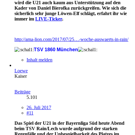
wird die U21 auch kaum aus Unterstützung auf den
Kader von Daniel Bierofka zurückgreifen. Wie sich die
sicherlich sehr junge Löwen-Elf schlägt, erfahrt ihr wie
immer im
LIVE-Ticker
.
http://ama-lion.com/2017/07/25…-woche-auswaerts-in-rain/
TSV 1860 München
Inhalt melden
Loewe
Kaiser
Beiträge
5.101
26. Juli 2017
#11
Das Spiel der U21 in der Bayernliga Süd heute Abend
beim TSV Rain/Lech wurde aufgrund der starken
Regenfälle und der Unbespielbarkeit des Platzes im