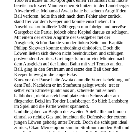
1860 erwischte im 3C-Sportpark einen Traumstart und nutzte
bereits nach zwei Minuten einen Schnitzer in der Landsberger
Abwehrreihe. Mohamad Awata hatte bei seinem Angriff den
Ball verloren, holte ihn sich nach dem Fehler aber zurück,
stand frei vor dem Keeper und konnte einschieben. Im
Anschluss kontrollierte 1860 gegen nun fahrige und nervöse
Gastgeber die Partie, jedoch ohne Kapital daraus zu schlagen.
Mit einem der ersten Angriffe der Gastgeber fiel der
Ausgleich, Schön flankte von der linken Seite und Kapitän
Philipp Siegwart konnte unbedrängt einköpfen. Doch die
Löwen ließen sich davon nicht beeindrucken und schlugen
postwendend zurück. Greilinger kam nur vier Minuten nach
dem Ausgleich auf der linken Bahn mit viel Tempo an den
Ball, ging in den Strafraum und setzte den Ball über den
Keeper hinweg in die lange Ecke.
Kurz vor der Pause hatte Awata dann die Vorentscheidung auf
dem Fuß. Nachdem er im Strafraum gelegt wurde, trat er
selbst vom Elfmeterpunkt aus an, scheiterte mit seinem
halbhohen, nicht ausreichend platzierten Schuss aber am
fliegenden Beigl im Tor der Landsberger. So blieb Landsberg
im Spiel und die Partie weiter spannend.
Und die gaben zu Beginn der zweiten Spielhälfte auch noch
einmal so richtig Gas und brachten die Defensive der extrem
jungen Löwen gehörig unter Druck. Doch die schlugen ideal
zurück, Okan Memetoglou kam im Strafraum an den Ball und