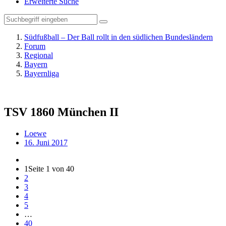
Erweiterte Suche
Südfußball – Der Ball rollt in den südlichen Bundesländern
Forum
Regional
Bayern
Bayernliga
TSV 1860 München II
Loewe
16. Juni 2017
1
Seite 1 von 40
2
3
4
5
…
40