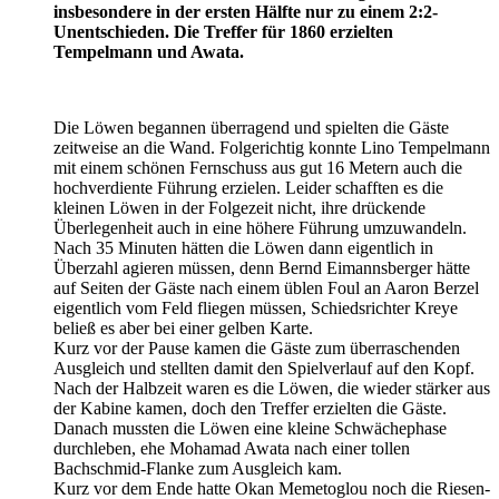
insbesondere in der ersten Hälfte nur zu einem 2:2-
Unentschieden. Die Treffer für 1860 erzielten
Tempelmann und Awata.
Die Löwen begannen überragend und spielten die Gäste
zeitweise an die Wand. Folgerichtig konnte Lino Tempelmann
mit einem schönen Fernschuss aus gut 16 Metern auch die
hochverdiente Führung erzielen. Leider schafften es die
kleinen Löwen in der Folgezeit nicht, ihre drückende
Überlegenheit auch in eine höhere Führung umzuwandeln.
Nach 35 Minuten hätten die Löwen dann eigentlich in
Überzahl agieren müssen, denn Bernd Eimannsberger hätte
auf Seiten der Gäste nach einem üblen Foul an Aaron Berzel
eigentlich vom Feld fliegen müssen, Schiedsrichter Kreye
beließ es aber bei einer gelben Karte.
Kurz vor der Pause kamen die Gäste zum überraschenden
Ausgleich und stellten damit den Spielverlauf auf den Kopf.
Nach der Halbzeit waren es die Löwen, die wieder stärker aus
der Kabine kamen, doch den Treffer erzielten die Gäste.
Danach mussten die Löwen eine kleine Schwächephase
durchleben, ehe Mohamad Awata nach einer tollen
Bachschmid-Flanke zum Ausgleich kam.
Kurz vor dem Ende hatte Okan Memetoglou noch die Riesen-