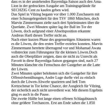
dass es in der anstehenden Bayernliga-Saison auch den Ama-
Lion in der gedruckten Ausgabe am Trainingsgelände für
SECHZIG Cent zu kaufen geben wird.
Das Spiel in Vilzing begann vor über 1.000 Zuschauern mit
einer Schussgelegenheit für den TSV 1860 München, doch
Marvin Zimmermann zielte nach drei Spielminuten über die
Querlatte. Zwei Minuten später lag der Ball im Tor der
Löwen, doch aufgrund einer Abseitsposition erkannte
Andreas Hartl diesen Treffer nicht an.
Nach einer kurzen Phase des gegenseitigen Abtastens waren
es die Löwen, die den ersten Treffer erzielen konnten. Marvin
Zimmermann bereitete überragend vor und Mohamad Awata
vollstreckte zum Führungstor für die kleinen Löwen.Doch
auch die Oberpfälzer zeigten, dass sie nicht zu Unrecht als
Favorit in diese Bayernliga-Saison gegangen sind, nach 27
Minuten klatschte ein Fernschuss der Gastgeber an die Latte
der Löwen.
Zwei Minuten später belohnten sich die Gastgeber für ihre
Offensivbemühungen, Andre Luge durfte viel zu einfach
durch die Löwen-Abwehr spazieren und ließ Tom
Kretzschmar in Tor keine Chance, der Ausgleich für Vilzing,
der sicherlich auch nicht unverdient war. Mit diesem Ergebnis
ging es auch in die Pause.
Die zweite Hälfte bot lange einen offenen Schlagabtausch
ohne größere Torchancen. Erst am Ende sahen die 1.850