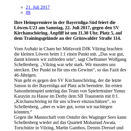
21. Juli 2017
#8
Ihre Heimpremiere in der Bayernliga-Süd feiert die
Löwen-U21 am Samstag, 22. Juli 2017, gegen den SV
Kirchanschöring. Anpfiff ist um 11.30 Uhr, Platz 5, auf
dem Trainingsgelände an der Grünwalder Straße 114.
Vom Auftakt in Cham bei Mitfavorit DJK Vilzing brachten
die kleinen Löwen beim 1:1 einen Punkt mit. „Das war gut,
damit können wir zufrieden sein“, sagt Cheftrainer Wolfgang
Schellenberg. „Vilzing war sehr stark. Wir mussten uns
strecken. Der Punkt ist für uns ein Gewinn“, so das Fazit des
46-Jährigen.
Nun geht es gegen den SV Kirchanschöring, der die letzte
Saison in der Bayernliga auf Platz acht beendete. Im ersten
Saisonheimspiel unterlag das Team von Spielertrainer Yunus
Karayün zu Hause im Derby dem SB Traunstein mit 0:1.
„Kirchanschöring ist für uns schwer einzuschätzen“, so
Schellenberg, „aber es wäre gut, wenn wir nachlegen
könnten.“
Gegen die Mannschaft vom Ostufer des Waginger Sees kann
Schellenberg wieder auf das Quartett Mohamad Awata,
Torschütze in Vilzing, Martin Gambos, Dennis Dressel und