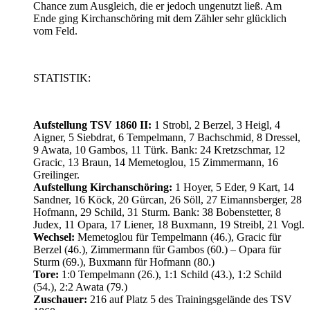
Chance zum Ausgleich, die er jedoch ungenutzt ließ. Am
Ende ging Kirchanschöring mit dem Zähler sehr glücklich
vom Feld.
STATISTIK:
Aufstellung TSV 1860 II:
1 Strobl, 2 Berzel, 3 Heigl, 4
Aigner, 5 Siebdrat, 6 Tempelmann, 7 Bachschmid, 8 Dressel,
9 Awata, 10 Gambos, 11 Türk. Bank: 24 Kretzschmar, 12
Gracic, 13 Braun, 14 Memetoglou, 15 Zimmermann, 16
Greilinger.
Aufstellung Kirchanschöring:
1 Hoyer, 5 Eder, 9 Kart, 14
Sandner, 16 Köck, 20 Gürcan, 26 Söll, 27 Eimannsberger, 28
Hofmann, 29 Schild, 31 Sturm. Bank: 38 Bobenstetter, 8
Judex, 11 Opara, 17 Liener, 18 Buxmann, 19 Streibl, 21 Vogl.
Wechsel:
Memetoglou für Tempelmann (46.), Gracic für
Berzel (46.), Zimmermann für Gambos (60.) – Opara für
Sturm (69.), Buxmann für Hofmann (80.)
Tore:
1:0 Tempelmann (26.), 1:1 Schild (43.), 1:2 Schild
(54.), 2:2 Awata (79.)
Zuschauer:
216 auf Platz 5 des Trainingsgelände des TSV