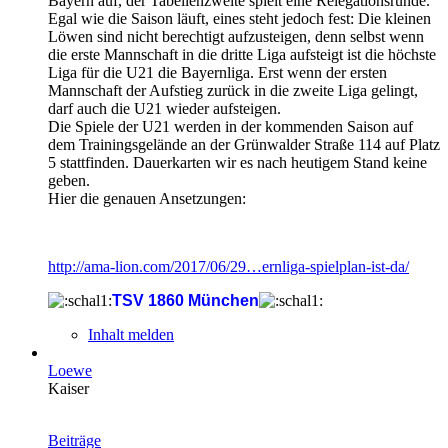
Bayern auf, der Tabellenzweite spielt eine Relegationsrunde.
Egal wie die Saison läuft, eines steht jedoch fest: Die kleinen
Löwen sind nicht berechtigt aufzusteigen, denn selbst wenn
die erste Mannschaft in die dritte Liga aufsteigt ist die höchste
Liga für die U21 die Bayernliga. Erst wenn der ersten
Mannschaft der Aufstieg zurück in die zweite Liga gelingt,
darf auch die U21 wieder aufsteigen.
Die Spiele der U21 werden in der kommenden Saison auf
dem Trainingsgelände an der Grünwalder Straße 114 auf Platz
5 stattfinden. Dauerkarten wir es nach heutigem Stand keine
geben.
Hier die genauen Ansetzungen:
http://ama-lion.com/2017/06/29…ernliga-spielplan-ist-da/
TSV 1860 München
Inhalt melden
Loewe
Kaiser
Beiträge