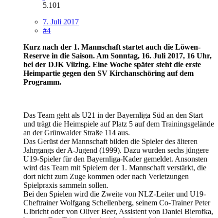
5.101
7. Juli 2017
#4
Kurz nach der 1. Mannschaft startet auch die Löwen-
Reserve in die Saison. Am Sonntag, 16. Juli 2017, 16 Uhr,
bei der DJK Vilzing. Eine Woche später steht die erste
Heimpartie gegen den SV Kirchanschöring auf dem
Programm.
Das Team geht als U21 in der Bayernliga Süd an den Start
und trägt die Heimspiele auf Platz 5 auf dem Trainingsgelände
an der Grünwalder Straße 114 aus.
Das Gerüst der Mannschaft bilden die Spieler des älteren
Jahrgangs der A-Jugend (1999). Dazu wurden sechs jüngere
U19-Spieler für den Bayernliga-Kader gemeldet. Ansonsten
wird das Team mit Spielern der 1. Mannschaft verstärkt, die
dort nicht zum Zuge kommen oder nach Verletzungen
Spielpraxis sammeln sollen.
Bei den Spielen wird die Zweite von NLZ-Leiter und U19-
Cheftrainer Wolfgang Schellenberg, seinem Co-Trainer Peter
Ulbricht oder von Oliver Beer, Assistent von Daniel Bierofka,