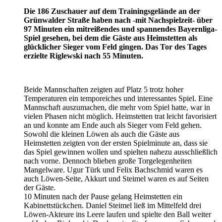
Die 186 Zuschauer auf dem Trainingsgelände an der
Grünwalder Straße haben nach -mit Nachspielzeit- über
97 Minuten ein mitreißendes und spannendes Bayernliga-
Spiel gesehen, bei dem die Gäste aus Heimstetten als
glücklicher Sieger vom Feld gingen. Das Tor des Tages
erzielte Riglewski nach 55 Minuten.
Beide Mannschaften zeigten auf Platz 5 trotz hoher
Temperaturen ein temporeiches und interessantes Spiel. Eine
Mannschaft auszumachen, die mehr vom Spiel hatte, war in
vielen Phasen nicht möglich. Heimstetten trat leicht favorisiert
an und konnte am Ende auch als Sieger vom Feld gehen.
Sowohl die kleinen Löwen als auch die Gäste aus
Heimstetten zeigten von der ersten Spielminute an, dass sie
das Spiel gewinnen wollen und spielten nahezu ausschließlich
nach vorne. Dennoch blieben große Torgelegenheiten
Mangelware. Ugur Türk und Felix Bachschmid waren es
auch Löwen-Seite, Akkurt und Steimel waren es auf Seiten
der Gäste.
10 Minuten nach der Pause gelang Heimstetten ein
Kabinettstückchen. Daniel Steimel ließ im Mittelfeld drei
Löwen-Akteure ins Leere laufen und spielte den Ball weiter