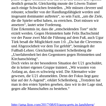
deutlich gemacht. Gleichzeitig musste der Löwen-Trainer
auch einige Schwächen feststellen. „Wir müssen cleverer und
robuster, schneller von der Handlungsfähigkeit werden und
insgesamt dominanter auftreten“, so sein Fazit, „um die Ziele,
die die Spieler selbst haben, zu erreichen. Dort müssen wir
ansetzen“, lautet seine Forderung.
Eine Erkenntnis ist, dass die „entscheidenden Tore“ nicht
erzielt werden. Gegen Heimstetten hatte Felix Bachschmid
vor der Pause zwei Mal die Führung auf dem Fuß, auch Ugur
Türk besaß die Möglichkeit zum 1:0. „Da hat die Cleverness
und Abgezocktheit vor dem Tor gefehlt“, bemängelt der
Fußball-Lehrer. Gleichzeitig moniert Schellenberg die
„Unerfahrenheit bei den Gegentoren gegen Heimstetten und
Kirchanschöring“.
Doch vieles ist der besonderen Situation der U21 geschuldet,
die in keiner eigenen Gruppe trainiert. „Wir wussten von
Anfang an, dass es schwierig wird. Die Alternative wäre
gewesen, die U21 abzumelden. Denn der Fokus liegt ganz
klar auf der A-Jugend“, erklärt Schellenberg. „Trotzdem hat
man in den ersten Spielen gesehen, dass wir in der Lage sind,
gegen alle Mannschaften zu bestehen.“
http://ama-lion.com/2017/08/03/auswaerts-in-landsberg/