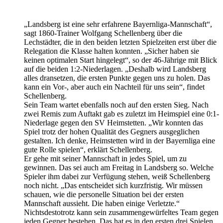
„Landsberg ist eine sehr erfahrene Bayernliga-Mannschaft“,
sagt 1860-Trainer Wolfgang Schellenberg über die
Lechstädter, die in den beiden letzten Spielzeiten erst über die
Relegation die Klasse halten konnten. „Sicher haben sie
keinen optimalen Start hingelegt“, so der 46-Jährige mit Blick
auf die beiden 1:2-Niederlagen. „Deshalb wird Landsberg
alles dransetzen, die ersten Punkte gegen uns zu holen. Das
kann ein Vor-, aber auch ein Nachteil für uns sein“, findet
Schellenberg.
Sein Team wartet ebenfalls noch auf den ersten Sieg. Nach
zwei Remis zum Auftakt gab es zuletzt im Heimspiel eine 0:1-
Niederlage gegen den SV Heimstetten. „Wir konnten das
Spiel trotz der hohen Qualität des Gegners ausgeglichen
gestalten. Ich denke, Heimstetten wird in der Bayernliga eine
gute Rolle spielen“, erklärt Schellenberg.
Er gehe mit seiner Mannschaft in jedes Spiel, um zu
gewinnen. Das sei auch am Freitag in Landsberg so. Welche
Spieler ihm dabei zur Verfügung stehen, weiß Schellenberg
noch nicht. „Das entscheidet sich kurzfristig. Wir müssen
schauen, wie die personelle Situation bei der ersten
Mannschaft aussieht. Die haben einige Verletzte.“
Nichtsdestotrotz kann sein zusammengewürfeltes Team gegen
jeden Gegner bestehen. Das hat es in den ersten drei Spielen