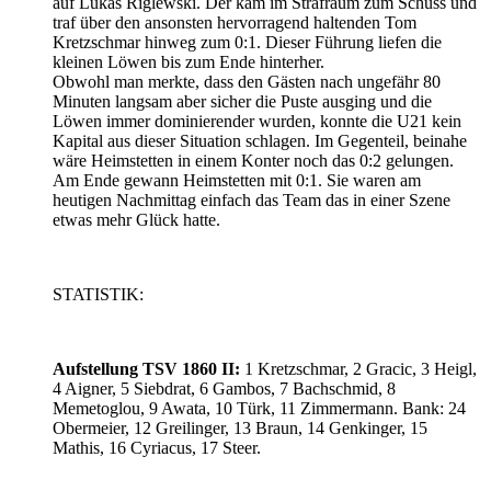
auf Lukas Riglewski. Der kam im Strafraum zum Schuss und
traf über den ansonsten hervorragend haltenden Tom
Kretzschmar hinweg zum 0:1. Dieser Führung liefen die
kleinen Löwen bis zum Ende hinterher.
Obwohl man merkte, dass den Gästen nach ungefähr 80
Minuten langsam aber sicher die Puste ausging und die
Löwen immer dominierender wurden, konnte die U21 kein
Kapital aus dieser Situation schlagen. Im Gegenteil, beinahe
wäre Heimstetten in einem Konter noch das 0:2 gelungen.
Am Ende gewann Heimstetten mit 0:1. Sie waren am
heutigen Nachmittag einfach das Team das in einer Szene
etwas mehr Glück hatte.
STATISTIK:
Aufstellung TSV 1860 II:
1 Kretzschmar, 2 Gracic, 3 Heigl,
4 Aigner, 5 Siebdrat, 6 Gambos, 7 Bachschmid, 8
Memetoglou, 9 Awata, 10 Türk, 11 Zimmermann. Bank: 24
Obermeier, 12 Greilinger, 13 Braun, 14 Genkinger, 15
Mathis, 16 Cyriacus, 17 Steer.