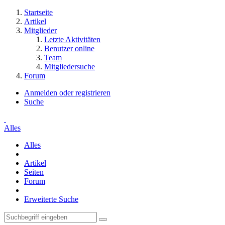
Startseite
Artikel
Mitglieder
Letzte Aktivitäten
Benutzer online
Team
Mitgliedersuche
Forum
Anmelden oder registrieren
Suche
Alles
Alles
Artikel
Seiten
Forum
Erweiterte Suche