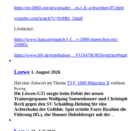
https://tsv1860.org/newsreader…m-1-fc-schweifurt-05.html
youtube.com/watch?v=0xMht_1Iqq0
Liveticker:
https://www.fupa.net/match/1-f…v-1860-muenchen-m1-
260801
https://www.bfv.de/ergebnisse/…VUS470OH/liveticker#start
Loewe
1. August 2026
Hat eine Antwort im Thema
TSV 1860 München II
verfasst.
Beitrag
Die Löwen-U21 sorgte beim Debüt des neuen
Trainergespanns Wolfgang Sonnenhauser und Christoph
Rech gegen den SV Schalding-Heining für eine
Achterbahn der Gefühle. Spät erzielte Fares Ibrahim die
Führung (85.), ehe Hannes Hobelsberger mit der
…