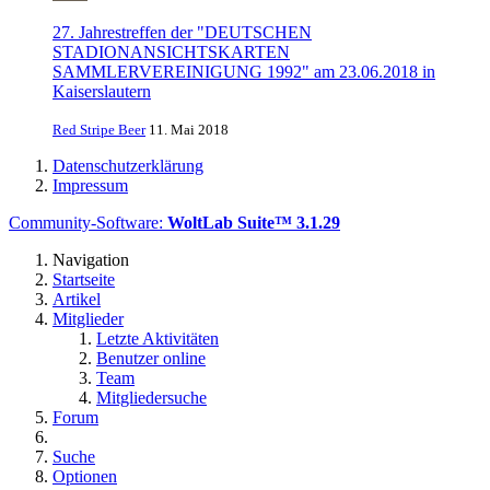
27. Jahrestreffen der "DEUTSCHEN
STADIONANSICHTSKARTEN
SAMMLERVEREINIGUNG 1992" am 23.06.2018 in
Kaiserslautern
Red Stripe Beer
11. Mai 2018
Datenschutzerklärung
Impressum
Community-Software:
WoltLab Suite™ 3.1.29
Navigation
Startseite
Artikel
Mitglieder
Letzte Aktivitäten
Benutzer online
Team
Mitgliedersuche
Forum
Suche
Optionen