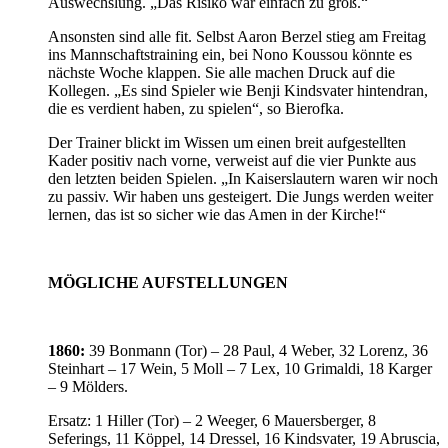
Auswechslung. „Das Risiko war einfach zu groß.“
Ansonsten sind alle fit. Selbst Aaron Berzel stieg am Freitag
ins Mannschaftstraining ein, bei Nono Koussou könnte es
nächste Woche klappen. Sie alle machen Druck auf die
Kollegen. „Es sind Spieler wie Benji Kindsvater hintendran,
die es verdient haben, zu spielen“, so Bierofka.
Der Trainer blickt im Wissen um einen breit aufgestellten
Kader positiv nach vorne, verweist auf die vier Punkte aus
den letzten beiden Spielen. „In Kaiserslautern waren wir noch
zu passiv. Wir haben uns gesteigert. Die Jungs werden weiter
lernen, das ist so sicher wie das Amen in der Kirche!“
MÖGLICHE AUFSTELLUNGEN
1860:
39 Bonmann (Tor) – 28 Paul, 4 Weber, 32 Lorenz, 36
Steinhart – 17 Wein, 5 Moll – 7 Lex, 10 Grimaldi, 18 Karger
– 9 Mölders.
Ersatz: 1 Hiller (Tor) – 2 Weeger, 6 Mauersberger, 8
Seferings, 11 Köppel, 14 Dressel, 16 Kindsvater, 19 Abruscia,