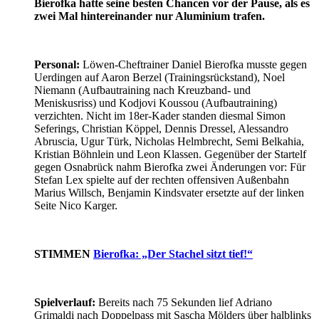
Bierofka hatte seine besten Chancen vor der Pause, als es
zwei Mal hintereinander nur Aluminium trafen.
Personal:
Löwen-Cheftrainer Daniel Bierofka musste gegen
Uerdingen auf Aaron Berzel (Trainingsrückstand), Noel
Niemann (Aufbautraining nach Kreuzband- und
Meniskusriss) und Kodjovi Koussou (Aufbautraining)
verzichten. Nicht im 18er-Kader standen diesmal Simon
Seferings, Christian Köppel, Dennis Dressel, Alessandro
Abruscia, Ugur Türk, Nicholas Helmbrecht, Semi Belkahia,
Kristian Böhnlein und Leon Klassen. Gegenüber der Startelf
gegen Osnabrück nahm Bierofka zwei Änderungen vor: Für
Stefan Lex spielte auf der rechten offensiven Außenbahn
Marius Willsch, Benjamin Kindsvater ersetzte auf der linken
Seite Nico Karger.
STIMMEN
Bierofka: „Der Stachel sitzt tief!“
Spielverlauf:
Bereits nach 75 Sekunden lief Adriano
Grimaldi nach Doppelpass mit Sascha Mölders über halblinks