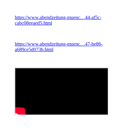
https://www.abendzeitung-muenc…44-af5c-
cabc08eeaed5.html
https://www.abendzeitung-muenc…47-be86-
a689ce5d073b.html