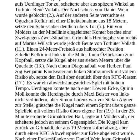
aufs Uerdinger Tor zu, scheiterte aber aus spitzem Winkel an
Torhüter René Vollath. Der Nachschuss von Daniel Wein
wurde geblockt (2.). Auf der anderen Seite versuchte es
Oguzhan Kefkir mit einer Direktabnahme aus 18 Metern,
setzte den Schuss aber deutlich übers Tor (5.). Ein von
Mölders an der Mittellinie eingeleiteter Konter brachte eine
Zwei-gegen-Zwei-Situation. Grimaldis Hereingabe von rechts
auf Marius Willsch wurde jedoch Beute von Torhüter Vollath
(11.). Einen 24-Meter-Freistoß aus halbrechter Position
zirkelte Kefkir mit links in die Mitte, Tanju Öztürk kam zum
Kopfball, setzte die Kugel aber aus sieben Metern über die
Querlatte (13.). Nach einem Diagonalball von Herbert Paul
zog Benjamin Kindsvater am linken Strafraumeck mit vollem
Risiko ab, setzte den Ball aber deutlich über den KFC-Kasten
(17.). Es war ein abwechslungsreiches Spiel mit hohem
Tempo. Uerdingen konterte nach einer Löwen-Ecke, Quirin
Moll konnte die Hereingabe durch Maxi Beister von links
nicht verhindern, aber Simon Lorenz war vor Stefan Aigner
zur Stelle, grätschte die Kugel nach einem Sprint übers ganze
Spielfeld mit vollem Risiko übers eigene Tor (19.). In der 25.
Minute eroberte Grimaldi den Ball, legte auf Mölders ab, der
scheiterte jedoch an seinem Gegenspieler. Die Kugel kam
zurück zu Grimaldi, der aus 19 Metern sofort abzog, aber
durch einen KFC-Abwehrspieler zur Ecke abgelenkt wurde.
Nach einer Freistoßflanke von Daniel Wein legte Grimaldi