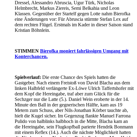
Dressel, Alessandro Abruscia, Ugur Türk, Nicholas
Helmbrecht, Markus Ziereis, Semi Belkahia und Leon
Klassen. Gegenüber der Startelf gegen Lotte nahm Bierofka
eine Änderungen vor: Für Abruscia stürmte Stefan Lex auf
dem rechten Flügel. Erstmals im Kader in dieser Saison stand
Kristian Böhnlein.
STIMMEN
Bierofka moniert fahrlässigen Umgang mit
Konterchancen.
Spielverlauf:
Die erste Chance des Spiels hatten die
Gastgeber. Nach einem Freistoß von David Blacha aus dem
linken Halbfeld verlängerte Ex-Löwe Ulrich Taffertshofer mit
dem Kopf die Hereingabe, traf aber zum Glück für die
Sechzger nur die Latte (5.). Daniel Wein eroberte in der 14.
Minute den Ball in der gegnerischen Hälfte, kam aus 19
Metern zum Schuss, aber Nils-Jonathan Körber tauchte ab,
hielt die Kugel sicher. Im Gegenzug flankte Manuel Farrona
Pulido von halblinks halbhoch in die Mitte, Blacha kam an
die Hereingabe, sein Flugkopfball parierte Hendrik Bonmann
mit einem Reflex (14.). Auch die nächste Möglichkeit hatten