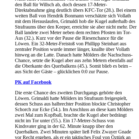
den Ball für Willsch ab, doch dessen 17-Meter-
Direktabnahme ging deutlich übers KFC-Tor (28.). Bei einem
weiten Ball von Hendrik Bonmann verschätzte sich Vollath
mit dem Herauslaufen, Grimaldi hob die Kugel außerhalb des
Strafraums über den Keeper, erreichte sie aber nicht mehr. Der
Ball landete zwei Meter neben dem rechten Pfosten im Tor-
Aus (32.). Kurz vor der Pause die Riesenchance für die
Löwen. Ein 32-Meter-Freistoß von Phillipp Steinhart aus
zentraler Position wurde immer länger, knallte über Vollath
hinweg an die Latte. Danach hatte Mölders die Nachschuss-
Chance, setzte die Kugel aber aus zehn Metern ebenfalls auf
die Oberkante des Querbalkens (45.). Somit blieb es beim –
aus Sicht der Gäste – glücklichen 0:0 zur Pause.
PK auf Facebook
Die erste Chance des zweiten Durchgangs gehörte den
Löwen. Grimaldi hatte Mölders im Strafraum freigespielt,
dessen Schuss aus halbrechter Position blockte Christopher
Schorch zur Ecke (54.). Im Anschluss an diese kam Mölders
zwei Mal zum Kopfball, brachte die Kugel aber bedrängt
nicht im Tor unter (55.). Ein 17-Metrer-Schuss von
Kindsvater ging in der 62. Minute knapp über den
Querbalken. Zwei Minuten später ließ Felix Zwayer Gnade
vor Recht ergehen, als er ein taktisches Foul von Öztürk an