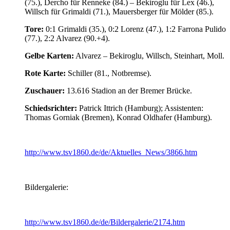
(75.), Dercho für Renneke (84.) – Bekiroglu für Lex (46.),
Willsch für Grimaldi (71.), Mauersberger für Mölder (85.).
Tore:
0:1 Grimaldi (35.), 0:2 Lorenz (47.), 1:2 Farrona Pulido
(77.), 2:2 Alvarez (90.+4).
Gelbe Karten:
Alvarez – Bekiroglu, Willsch, Steinhart, Moll.
Rote Karte:
Schiller (81., Notbremse).
Zuschauer:
13.616 Stadion an der Bremer Brücke.
Schiedsrichter:
Patrick Ittrich (Hamburg); Assistenten:
Thomas Gorniak (Bremen), Konrad Oldhafer (Hamburg).
http://www.tsv1860.de/de/Aktuelles_News/3866.htm
Bildergalerie:
http://www.tsv1860.de/de/Bildergalerie/2174.htm