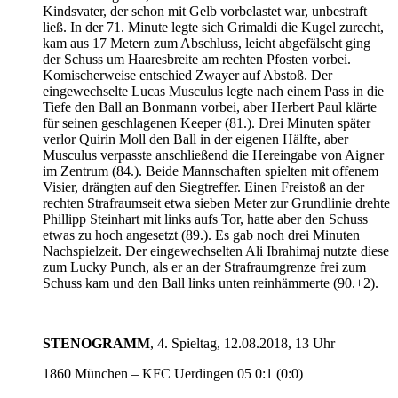
Kindsvater, der schon mit Gelb vorbelastet war, unbestraft
ließ. In der 71. Minute legte sich Grimaldi die Kugel zurecht,
kam aus 17 Metern zum Abschluss, leicht abgefälscht ging
der Schuss um Haaresbreite am rechten Pfosten vorbei.
Komischerweise entschied Zwayer auf Abstoß. Der
eingewechselte Lucas Musculus legte nach einem Pass in die
Tiefe den Ball an Bonmann vorbei, aber Herbert Paul klärte
für seinen geschlagenen Keeper (81.). Drei Minuten später
verlor Quirin Moll den Ball in der eigenen Hälfte, aber
Musculus verpasste anschließend die Hereingabe von Aigner
im Zentrum (84.). Beide Mannschaften spielten mit offenem
Visier, drängten auf den Siegtreffer. Einen Freistoß an der
rechten Strafraumseit etwa sieben Meter zur Grundlinie drehte
Phillipp Steinhart mit links aufs Tor, hatte aber den Schuss
etwas zu hoch angesetzt (89.). Es gab noch drei Minuten
Nachspielzeit. Der eingewechselten Ali Ibrahimaj nutzte diese
zum Lucky Punch, als er an der Strafraumgrenze frei zum
Schuss kam und den Ball links unten reinhämmerte (90.+2).
STENOGRAMM
, 4. Spieltag, 12.08.2018, 13 Uhr
1860 München – KFC Uerdingen 05 0:1 (0:0)