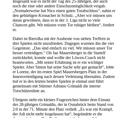
Insgesamt war es nicht der Tag des 25-Jährigen, der auch
noch die eine oder andere Einschussmöglichkeit vergab.
„Normalerweise hat Nico einen guten Torabschluss“, nahm er
den gebürtigen Kronacher in Schutz. „Aber wir müssen uns
daran gewöhnen, dass es in der 3. Liga nicht so viele
Chancen gibt. Wir müssen vorm Tor ruhiger bleiben“, fordert
er.
Dabei ist Bierofka mit der Ausbeute von sieben Treffern in
drei Spielen nicht unzufrieden. Dagegen wurmen ihn die vier
Gegentore. „Das sind einfach zu viel. Wir müssen unser Tor
besser verteidigen.“ Ob Jan Mauersberger in die Startelf
zurückkehrt, konnte und wollte der Löwen-Coach nicht
beantworten. „Mit seiner Erfahrung ist er ein wichtiger
Spieler. Aber Simon hat seine Sache sehr gut gemacht“, lobte
er Lorenz, der im ersten Spiel Mauersbergers Platz in der
Innenverteidigung nach dessen Verletzung übernahm. Zudem
traf er in den letzten beiden Spielen je einmal und führt
gemeinsam mit Stürmer Adriano Grimaldi die interne
Torschützenliste an.
Übrigens steht ein kleines Fragezeichen hinter dem Einsatz
des 28-jährigen Grimaldis, der in Osnabrück beim Stand von
2:0 in der 71. Minute den Platz verließ. „Es war ein Krampf,
der Adi nicht mehr losgelassen hat“, begründete er die