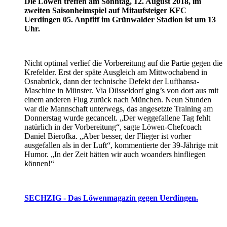
Die Löwen treffen am Sonntag, 12. August 2018, im
zweiten Saisonheimspiel auf Mitaufsteiger KFC
Uerdingen 05. Anpfiff im Grünwalder Stadion ist um 13
Uhr.
Nicht optimal verlief die Vorbereitung auf die Partie gegen die
Krefelder. Erst der späte Ausgleich am Mittwochabend in
Osnabrück, dann der technische Defekt der Lufthansa-
Maschine in Münster. Via Düsseldorf ging’s von dort aus mit
einem anderen Flug zurück nach München. Neun Stunden
war die Mannschaft unterwegs, das angesetzte Training am
Donnerstag wurde gecancelt. „Der weggefallene Tag fehlt
natürlich in der Vorbereitung“, sagte Löwen-Chefcoach
Daniel Bierofka. „Aber besser, der Flieger ist vorher
ausgefallen als in der Luft“, kommentierte der 39-Jährige mit
Humor. „In der Zeit hätten wir auch woanders hinfliegen
können!“
SECHZIG - Das Löwenmagazin gegen Uerdingen.