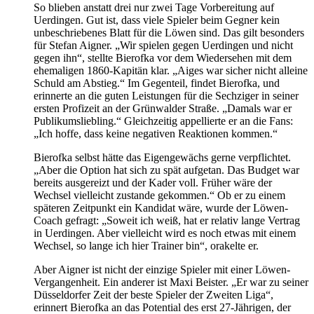
So blieben anstatt drei nur zwei Tage Vorbereitung auf
Uerdingen. Gut ist, dass viele Spieler beim Gegner kein
unbeschriebenes Blatt für die Löwen sind. Das gilt besonders
für Stefan Aigner. „Wir spielen gegen Uerdingen und nicht
gegen ihn“, stellte Bierofka vor dem Wiedersehen mit dem
ehemaligen 1860-Kapitän klar. „Aiges war sicher nicht alleine
Schuld am Abstieg.“ Im Gegenteil, findet Bierofka, und
erinnerte an die guten Leistungen für die Sechziger in seiner
ersten Profizeit an der Grünwalder Straße. „Damals war er
Publikumsliebling.“ Gleichzeitig appellierte er an die Fans:
„Ich hoffe, dass keine negativen Reaktionen kommen.“
Bierofka selbst hätte das Eigengewächs gerne verpflichtet.
„Aber die Option hat sich zu spät aufgetan. Das Budget war
bereits ausgereizt und der Kader voll. Früher wäre der
Wechsel vielleicht zustande gekommen.“ Ob er zu einem
späteren Zeitpunkt ein Kandidat wäre, wurde der Löwen-
Coach gefragt: „Soweit ich weiß, hat er relativ lange Vertrag
in Uerdingen. Aber vielleicht wird es noch etwas mit einem
Wechsel, so lange ich hier Trainer bin“, orakelte er.
Aber Aigner ist nicht der einzige Spieler mit einer Löwen-
Vergangenheit. Ein anderer ist Maxi Beister. „Er war zu seiner
Düsseldorfer Zeit der beste Spieler der Zweiten Liga“,
erinnert Bierofka an das Potential des erst 27-Jährigen, der