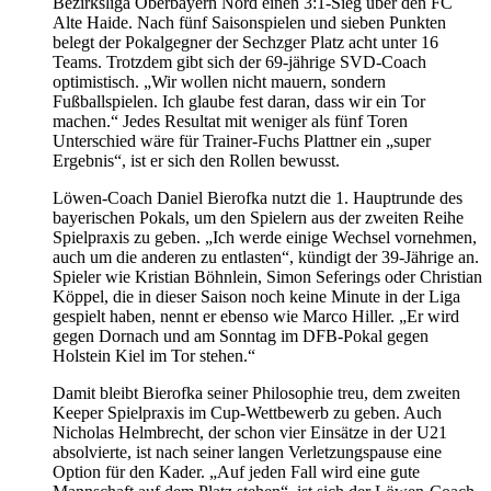
Bezirksliga Oberbayern Nord einen 3:1-Sieg über den FC
Alte Haide. Nach fünf Saisonspielen und sieben Punkten
belegt der Pokalgegner der Sechzger Platz acht unter 16
Teams. Trotzdem gibt sich der 69-jährige SVD-Coach
optimistisch. „Wir wollen nicht mauern, sondern
Fußballspielen. Ich glaube fest daran, dass wir ein Tor
machen.“ Jedes Resultat mit weniger als fünf Toren
Unterschied wäre für Trainer-Fuchs Plattner ein „super
Ergebnis“, ist er sich den Rollen bewusst.
Löwen-Coach Daniel Bierofka nutzt die 1. Hauptrunde des
bayerischen Pokals, um den Spielern aus der zweiten Reihe
Spielpraxis zu geben. „Ich werde einige Wechsel vornehmen,
auch um die anderen zu entlasten“, kündigt der 39-Jährige an.
Spieler wie Kristian Böhnlein, Simon Seferings oder Christian
Köppel, die in dieser Saison noch keine Minute in der Liga
gespielt haben, nennt er ebenso wie Marco Hiller. „Er wird
gegen Dornach und am Sonntag im DFB-Pokal gegen
Holstein Kiel im Tor stehen.“
Damit bleibt Bierofka seiner Philosophie treu, dem zweiten
Keeper Spielpraxis im Cup-Wettbewerb zu geben. Auch
Nicholas Helmbrecht, der schon vier Einsätze in der U21
absolvierte, ist nach seiner langen Verletzungspause eine
Option für den Kader. „Auf jeden Fall wird eine gute