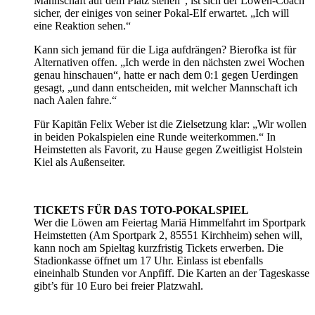
Mannschaft auf dem Platz stehen“, ist sich der Löwen-Coach
sicher, der einiges von seiner Pokal-Elf erwartet. „Ich will
eine Reaktion sehen.“
Kann sich jemand für die Liga aufdrängen? Bierofka ist für
Alternativen offen. „Ich werde in den nächsten zwei Wochen
genau hinschauen“, hatte er nach dem 0:1 gegen Uerdingen
gesagt, „und dann entscheiden, mit welcher Mannschaft ich
nach Aalen fahre.“
Für Kapitän Felix Weber ist die Zielsetzung klar: „Wir wollen
in beiden Pokalspielen eine Runde weiterkommen.“ In
Heimstetten als Favorit, zu Hause gegen Zweitligist Holstein
Kiel als Außenseiter.
TICKETS FÜR DAS TOTO-POKALSPIEL
Wer die Löwen am Feiertag Mariä Himmelfahrt im Sportpark
Heimstetten (Am Sportpark 2, 85551 Kirchheim) sehen will,
kann noch am Spieltag kurzfristig Tickets erwerben. Die
Stadionkasse öffnet um 17 Uhr. Einlass ist ebenfalls
eineinhalb Stunden vor Anpfiff. Die Karten an der Tageskasse
gibt’s für 10 Euro bei freier Platzwahl.