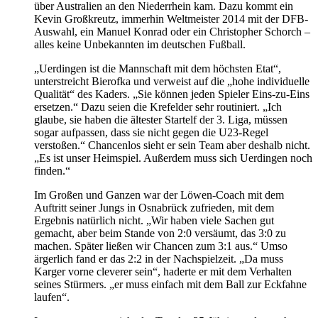
über Australien an den Niederrhein kam. Dazu kommt ein
Kevin Großkreutz, immerhin Weltmeister 2014 mit der DFB-
Auswahl, ein Manuel Konrad oder ein Christopher Schorch –
alles keine Unbekannten im deutschen Fußball.
„Uerdingen ist die Mannschaft mit dem höchsten Etat“,
unterstreicht Bierofka und verweist auf die „hohe individuelle
Qualität“ des Kaders. „Sie können jeden Spieler Eins-zu-Eins
ersetzen.“ Dazu seien die Krefelder sehr routiniert. „Ich
glaube, sie haben die ältester Startelf der 3. Liga, müssen
sogar aufpassen, dass sie nicht gegen die U23-Regel
verstoßen.“ Chancenlos sieht er sein Team aber deshalb nicht.
„Es ist unser Heimspiel. Außerdem muss sich Uerdingen noch
finden.“
Im Großen und Ganzen war der Löwen-Coach mit dem
Auftritt seiner Jungs in Osnabrück zufrieden, mit dem
Ergebnis natürlich nicht. „Wir haben viele Sachen gut
gemacht, aber beim Stande von 2:0 versäumt, das 3:0 zu
machen. Später ließen wir Chancen zum 3:1 aus.“ Umso
ärgerlich fand er das 2:2 in der Nachspielzeit. „Da muss
Karger vorne cleverer sein“, haderte er mit dem Verhalten
seines Stürmers. „er muss einfach mit dem Ball zur Eckfahne
laufen“.