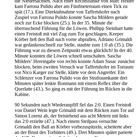
die Niedersachsen. Nach einer Rechtsflanke von Marc Heider
kam Farrona Pulido aber am Fünfmeterraum einen Tick zu
spät (17.). Eine Direktabnahme von Taffertshofer nach
Zuspiel von Farrona Pulido konnte Sascha Mölders gerade
noch zur Ecke blocken (25.). In der 35. Minute die
überraschend Führung für die Löwen. Phillipp Steinhart hatte
einen Freistoß mit viel Zug zum Tor geschlagen, Keeper
Körber ließ den Ball nach vorne abprallen, Adriano Grimaldi
war gedankenschnell zur Stelle, staubte zum 1:0 ab (35.). Die
Führung war zu diesem Zeitpunkt etwas glücklich! In der 40.
Minute konnten die Löwen schnell umschalten. Sascha
Mölders‘ Hereingabe von rechts konnte Adam Susac zunächst
blocken, beim zweiten Versuch war Taffertshofer im Torraum
vor Nico Karger zur Stelle, klärte vor dem Angreifer. Ein
Schlenzer von Farrona Pulido von der Strafraumkante drei
Minuten später lenkte Bonmann mit einem Reflex über die
Querlatte (43.). So ging es mit der Führung im Rücken in die
Kabine.
90 Sekunden nach Wiederanpfiff fiel das 2:0. Einen Freistoß
von Daniel Wein legte Grimaldi mit dem Rücken zum Tor auf
Simon Lorenz ab, der freistehend aus acht Metern mit links
das 2:0 erzielte (47.). Nach einem Steilpass versuchte
Grimaldi den Ball an Körber vorbezuspitzeln, scheiterte aber
an der Brust des Torhüters (49.). Drei Minuten später parierte