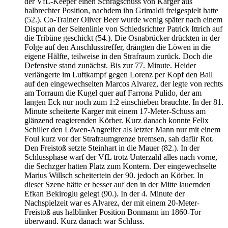
der VfL-Keeper einen Schrägschuss von Karger aus
halbrechter Position, nachdem ihn Grimaldi freigespielt hatte
(52.). Co-Trainer Oliver Beer wurde wenig später nach einem
Disput an der Seitenlinie von Schiedsrichter Patrick Ittrich auf
die Tribüne geschickt (54.). Die Osnabrücker drückten in der
Folge auf den Anschlusstreffer, drängten die Löwen in die
eigene Hälfte, teilweise in den Strafraum zurück. Doch die
Defensive stand zunächst. Bis zur 77. Minute. Heider
verlängerte im Luftkampf gegen Lorenz per Kopf den Ball
auf den eingewechselten Marcos Alvarez, der legte von rechts
am Torraum die Kugel quer auf Farrona Pulido, der am
langen Eck nur noch zum 1:2 einschieben brauchte. In der 81.
Minute scheiterte Karger mit einem 17-Meter-Schuss am
glänzend reagierenden Körber. Kurz danach konnte Felix
Schiller den Löwen-Angreifer als letzter Mann nur mit einem
Foul kurz vor der Strafraumgrenze bremsen, sah dafür Rot.
Den Freistoß setzte Steinhart in die Mauer (82.). In der
Schlussphase warf der VfL trotz Unterzahl alles nach vorne,
die Sechzger hatten Platz zum Kontern. Der eingewechselte
Marius Willsch scheitertein der 90. jedoch an Körber. In
dieser Szene hätte er besser auf den in der Mitte lauernden
Efkan Bekiroglu gelegt (90.). In der 4. Minute der
Nachspielzeit war es Alvarez, der mit einem 20-Meter-
Freistoß aus halblinker Position Bonmann im 1860-Tor
überwand. Kurz danach war Schluss.