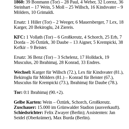
1860:
39 Bonmann (Tor) – 28 Paul, 4 Weber, 32 Lorenz, 36
Steinhart – 17 Wein, 5 Moll – 25 Willsch, 16 Kindsvater – 9
Mölders, 10 Grimaldi.
Ersatz: 1 Hiller (Tor) – 2 Weeger, 6 Mauersberger, 7 Lex, 18
Karger, 20 Bekiroglu, 24 Ziereis.
KFC:
1 Vollath (Tor) – 6 Großkreutz, 4 Schorch, 25 Erb, 7
Dorda – 26 Öztürk, 30 Daube – 13 Aigner, 5 Krempicki, 38
Kefkir – 9 Beister.
Ersatz: 36 Benz (Tor) – 3 Schelenz, 17 Holldack, 19
Musculus, 20 Ibrahimaj, 28 Konrad, 33 Endres.
Wechsel:
Karger für Willsch (72.), Lex für Kindsvater (81.),
Bekiroglu für Mölders (81.) – Konrad für Beister (67.),
Musculus für Krempicki (73.), Ibrahimaj für Daube (78.).
Tor:
0:1 Ibrahimaj (90.+2).
Gelbe Karten:
Wein – Öztürk, Schorch, Großkreutz.
Zuschauer:
15.000 im Grünwalder Stadion (ausverkauft).
Schiedsrichter:
Felix Zwayer (Berlin); Assistenten: Jan
Seidel (Oberkrämer), Max Burda (Berlin).