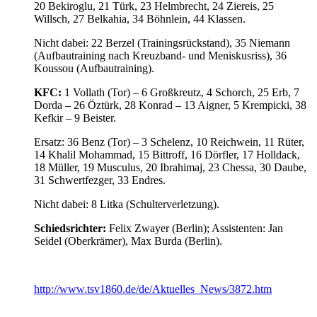
20 Bekiroglu, 21 Türk, 23 Helmbrecht, 24 Ziereis, 25
Willsch, 27 Belkahia, 34 Böhnlein, 44 Klassen.
Nicht dabei: 22 Berzel (Trainingsrückstand), 35 Niemann
(Aufbautraining nach Kreuzband- und Meniskusriss), 36
Koussou (Aufbautraining).
KFC:
1 Vollath (Tor) – 6 Großkreutz, 4 Schorch, 25 Erb, 7
Dorda – 26 Öztürk, 28 Konrad – 13 Aigner, 5 Krempicki, 38
Kefkir – 9 Beister.
Ersatz: 36 Benz (Tor) – 3 Schelenz, 10 Reichwein, 11 Rüter,
14 Khalil Mohammad, 15 Bittroff, 16 Dörfler, 17 Holldack,
18 Müller, 19 Musculus, 20 Ibrahimaj, 23 Chessa, 30 Daube,
31 Schwertfezger, 33 Endres.
Nicht dabei: 8 Litka (Schulterverletzung).
Schiedsrichter:
Felix Zwayer (Berlin); Assistenten: Jan
Seidel (Oberkrämer), Max Burda (Berlin).
http://www.tsv1860.de/de/Aktuelles_News/3872.htm