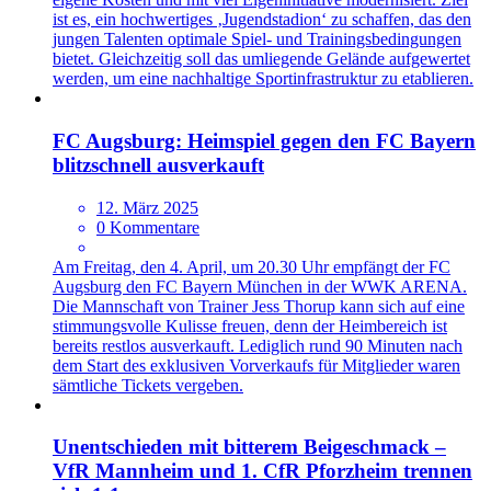
ist es, ein hochwertiges ‚Jugendstadion‘ zu schaffen, das den
jungen Talenten optimale Spiel- und Trainingsbedingungen
bietet. Gleichzeitig soll das umliegende Gelände aufgewertet
werden, um eine nachhaltige Sportinfrastruktur zu etablieren.
FC Augsburg: Heimspiel gegen den FC Bayern
blitzschnell ausverkauft
12. März 2025
0 Kommentare
Am Freitag, den 4. April, um 20.30 Uhr empfängt der FC
Augsburg den FC Bayern München in der WWK ARENA.
Die Mannschaft von Trainer Jess Thorup kann sich auf eine
stimmungsvolle Kulisse freuen, denn der Heimbereich ist
bereits restlos ausverkauft. Lediglich rund 90 Minuten nach
dem Start des exklusiven Vorverkaufs für Mitglieder waren
sämtliche Tickets vergeben.
Unentschieden mit bitterem Beigeschmack –
VfR Mannheim und 1. CfR Pforzheim trennen