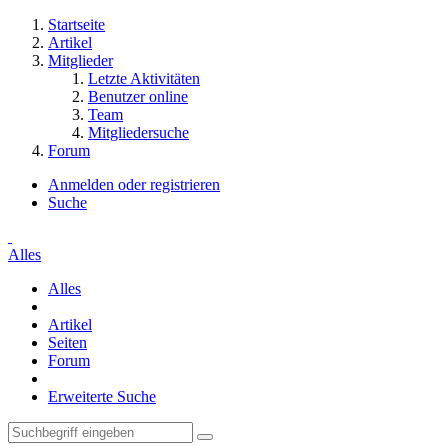
Startseite
Artikel
Mitglieder
Letzte Aktivitäten
Benutzer online
Team
Mitgliedersuche
Forum
Anmelden oder registrieren
Suche
Alles
Alles
Artikel
Seiten
Forum
Erweiterte Suche