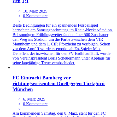
sich 1:1
10. März 2025
0 Kommentare
Beste Bedingungen für ein spannendes Fußballspiel
herrschten am Samstagnachmittag im Rhein-Neckar-Stadion.
Bei sonnigem Frühlingswetter fanden über 500 Zuschauer
den Weg ins Stadion, um die Partie zwischen dem VfR
Mannheim und dem 1. CfR Pforzheim zu verfolgen. Schon
vor dem Anpfiff wurde es emotional: Ex-Spieler Max
Denefleh, der inzwischen für den FV Brühl aufläuft, wurde
von Vereinspräsident Boris Scheuermann unter Applaus für
seine langjährige Treue verabschiedet.
FC Eintracht Bamberg vor
richtungsweisendem Duell gegen Türkgücü
München
6. März 2025
0 Kommentare
Am kommenden Samstag, den 8. März, steht für den FC