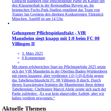
Eintracht Bamberg eine entscheidende Partie im Kampf um
den Klassenerhalt in der Regionalliga Bayern an. Im
heimischen Fuchs-Park-Stadion empfängt das Team von
Trainer Jan Gernlein den direkten Konkurrenten Türkgücü
München. Anpfiff ist um 14 Uhr.
Gelungener Pflichtspielauftakt - VfR
Mannheim siegt knapp mit 1:0 beim FC 08
Villingen II
3. März 2025
0 Kommentare
Mit einem erfolgreichen Start ins Pflichtspieljahr 2025 setzte
sich der VfR Mannheim in der Oberliga Baden-Württemberg
mit einem knappen, aber verdienten 1:0 (1:0)-Erfolg gegen
das Tabellenschlusslicht FC 08 Villingen II durch. Durch
diesen Auswärtssieg festigten die Mannheimer ihren dritten
Tabellenplatz. Cheftrainer Marcel Abele zeigte sich nach der
Partie zufrieden: „Es war kein glanzvoller Auftritt, aber wir
haben verdient gewonnen.“
Aktuelle Themen