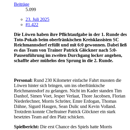
Beiträge
5.099
23. Juli 2025
#1.422
Die Löwen haben ihre Pflichtaufgabe in der 1. Runde des
Toto-Pokals beim oberfränkischen Kreisklassisten SC
Reichmannsdorf erfüllt und mit 6:0 gewonnen. Dabei ließ
es das Team von Trainer Patrick Glöckner nach 5:0-
Pausenführung im zweiten Durchgang locker angehen,
schaffte aber mühelos den Sprung in die 2. Runde.
Personal:
Rund 230 Kilometer einfache Fahrt mussten die
Löwen hinter sich bringen, um ins oberfränkische
Reichmannsdorf zu gelangen. Nicht im Kader standen Tim
Danhof, Simen Voet, Jesper Verlaat, Thore Jacobsen, Florian
Niederlechner, Morris Schröter, Emre Erdogan, Thomas
Dähne, Sigurd Haugen, Sean Dulic und Kevin Volland.
Trotzdem konnte Cheftrainer Patrick Glöckner ein stark
besetztes Team auf den Platz schicken.
Spielbericht:
Die erst Chance des Spiels hatte Morris