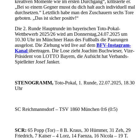
kreativen Momente wie im ersten Durchgang“, kritisierte er.
„Bei so einem Gegner musst du dich halt auch individuell mal
durchsetzen.“ Letztlich habe man den Zuschauern sechs Tore
geboten. „Das ist sicher positiv!“
Die 2. Runde Hauptrunde im bayerischen Toto-Pokal-
Wettbewerb 2025/26 wird am Donnerstag,24.07.2025 um
10.30 Uhr im Münchner Haus des Fußballs die Paarungen
ausgelost. Die Ziehung wird live auf dem
BFV-Instagram-
Kanal
übertragen. Die Lose zieht Joachim Buchwieser, Vize-
Präsident von LOTTO Bayern, die Aufsicht hat Verbands-
Spielleiter Josef Janker.
STENOGRAMM,
Toto-Pokal, 1. Runde, 22.07.2025, 18.30
Uhr
SC Reichmannsdorf – TSV 1860 München 0:6 (0:5)
SCR:
65 Popp (Tor) – 8 B. Kraus, 30 Hümmer, 31 Zeh, 29
Friedrich, 7 Kaiser – 4 Lorz, 14 Faenza, 16 Nicola – 19 T.