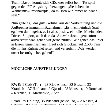
Team. Davon konnte sich Glöckner selbst beim Testspiel
gegen den FC Augsburg überzeugen. „Sie haben ein
Wahnsinns-Umschaltspiel, da müssen wir immer hellwach
sein.“
Nun gelte es, „das gute Gefühl“ aus der Vorbereitung und die
Aufbruchsstimmung mitzunehmen. „Es macht einfach Spaß,
egal wo du hingehst: es ist alles positiv, ein tolles Miteinander.
Diesen Support, auch dass das Auswärtskontingent sofort
ausverkauft war, geben wir gerne zurück. Wir gehen das Spiel
in Essen gemeinsam an“, freut sich Glöckner auf 2.500 Fans,
die mit ins Ruhrgebiet reisen und verspricht. „Wir werden
unser bestmögliches geben!“
MÖGLICHE AUFSTELLUNGEN
RWE:
1 Golz (Tor) – 23 Rios Alonso, 32 Bazzoli, 33
Kraulich – 37 Hofmann, 8 Gjasula, 28 Moustier, 19 Bouebari
– 6 Arslan, 11 Martinovic, 7 Safi.
Ersatz: 25 Brüning, 35 Wienand (beide Tor) – 2 Kostka, 4