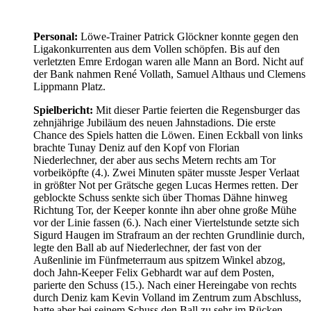
Personal:
Löwe-Trainer Patrick Glöckner konnte gegen den
Ligakonkurrenten aus dem Vollen schöpfen. Bis auf den
verletzten Emre Erdogan waren alle Mann an Bord. Nicht auf
der Bank nahmen René Vollath, Samuel Althaus und Clemens
Lippmann Platz.
Spielbericht:
Mit dieser Partie feierten die Regensburger das
zehnjährige Jubiläum des neuen Jahnstadions. Die erste
Chance des Spiels hatten die Löwen. Einen Eckball von links
brachte Tunay Deniz auf den Kopf von Florian
Niederlechner, der aber aus sechs Metern rechts am Tor
vorbeiköpfte (4.). Zwei Minuten später musste Jesper Verlaat
in größter Not per Grätsche gegen Lucas Hermes retten. Der
geblockte Schuss senkte sich über Thomas Dähne hinweg
Richtung Tor, der Keeper konnte ihn aber ohne große Mühe
vor der Linie fassen (6.). Nach einer Viertelstunde setzte sich
Sigurd Haugen im Strafraum an der rechten Grundlinie durch,
legte den Ball ab auf Niederlechner, der fast von der
Außenlinie im Fünfmeterraum aus spitzem Winkel abzog,
doch Jahn-Keeper Felix Gebhardt war auf dem Posten,
parierte den Schuss (15.). Nach einer Hereingabe von rechts
durch Deniz kam Kevin Volland im Zentrum zum Abschluss,
hatte aber bei seinem Schuss den Ball zu sehr im Rücken,