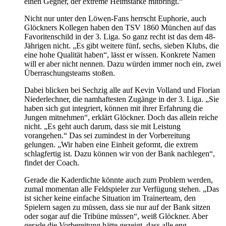
einen Gegner, der extreme Heimstärke mitbringt.“
Nicht nur unter den Löwen-Fans herrscht Euphorie, auch
Glöckners Kollegen haben den TSV 1860 München auf das
Favoritenschild in der 3. Liga. So ganz recht ist das dem 48-
Jährigen nicht. „Es gibt weitere fünf, sechs, sieben Klubs, die
eine hohe Qualität haben“, lässt er wissen. Konkrete Namen
will er aber nicht nennen. Dazu würden immer noch ein, zwei
Überraschungsteams stoßen.
Dabei blicken bei Sechzig alle auf Kevin Volland und Florian
Niederlechner, die namhaftesten Zugänge in der 3. Liga. „Sie
haben sich gut integriert, können mit ihrer Erfahrung die
Jungen mitnehmen“, erklärt Glöckner. Doch das allein reiche
nicht. „Es geht auch darum, dass sie mit Leistung
vorangehen.“ Das sei zumindest in der Vorbereitung
gelungen. „Wir haben eine Einheit geformt, die extrem
schlagfertig ist. Dazu können wir von der Bank nachlegen“,
findet der Coach.
Gerade die Kaderdichte könnte auch zum Problem werden,
zumal momentan alle Feldspieler zur Verfügung stehen. „Das
ist sicher keine einfache Situation im Trainerteam, den
Spielern sagen zu müssen, dass sie nur auf der Bank sitzen
oder sogar auf die Tribüne müssen“, weiß Glöckner. Aber
gerade die Vorbereitung hätte gezeigt, dass alle eng