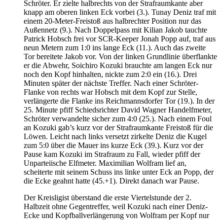
Schröter. Er zielte halbrechts von der Strafraumkante aber
knapp am oberen linken Eck vorbei (3.). Tunay Deniz traf mit
einem 20-Meter-Freistoß aus halbrechter Position nur das
Außennetz (9.). Nach Doppelpass mit Kilian Jakob tauchte
Patrick Hobsch frei vor SCR-Keeper Jonah Popp auf, traf aus
neun Metern zum 1:0 ins lange Eck (11.). Auch das zweite
Tor bereitete Jakob vor. Von der linken Grundlinie überflankte
er die Abwehr, Soichiro Kozuki brauchte am langen Eck nur
noch den Kopf hinhalten, nickte zum 2:0 ein (16.). Drei
Minuten später der nächste Treffer. Nach einer Schröter-
Flanke von rechts war Hobsch mit dem Kopf zur Stelle,
verlängerte die Flanke ins Reichmannsdorfer Tor (19.). In der
25. Minute pfiff Schiedsrichter David Wagner Handelfmeter,
Schröter verwandelte sicher zum 4:0 (25.). Nach einem Foul
an Kozuki gab’s kurz vor der Strafraumkante Freistoß für die
Löwen. Leicht nach links versetzt zirkelte Deniz die Kugel
zum 5:0 über die Mauer ins kurze Eck (39.). Kurz vor der
Pause kam Kozuki im Strafraum zu Fall, wieder pfiff der
Unparteiische Elfmeter. Maximilian Wolfram lief an,
scheiterte mit seinem Schuss ins linke unter Eck an Popp, der
die Ecke geahnt hatte (45.+1). Direkt danach war Pause.
Der Kreisligist überstand die erste Viertelstunde der 2.
Halbzeit ohne Gegentreffer, weil Kozuki nach einer Deniz-
Ecke und Kopfballverlängerung von Wolfram per Kopf nur