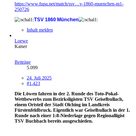
https://www.fupa.net/match/ssv…v-1860-muenchen-m1-
250726
TSV 1860 München
Inhalt melden
Loewe
Kaiser
Beiträge
5.099
24. Juli 2025
#1.423
Die Löwen fahren in der 2. Runde des Toto-Pokal-
Wettbewerbs zum Bezirksligisten TSV Geiselbullach,
einem
Ortsteil der Stadt Olching im Landkreis
Fürstenfeldbruck. Eigentlich war Geiselbullach in der 1.
Runde nach einer 1:8-Niederlage gegen Regionalligist
TSV Buchbach bereits ausgeschieden.