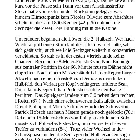
Luft, erzielte aus vier Metern das 2:0 (38.). Dähne bewahrte
kurz vor der Pause sein Team vor dem Anschlusstreffer.
Stolze hatte von rechts in den Rückraum gelegt, etwas
hinterm Elfmeterpunkt kam Nicolas Oliveira zum Abschluss,
scheiterte aber am 1860-Keeper (42.). So nahmen die
Sechzger die Zwei-Tore-Führung mit in die Kabine.
Unverändert begannen die Löwen die 2. Halbzeit. Wer nach
Wiederanpfiff einen Sturmlauf des Jahn erwartet hätte, sah
sich getäuscht, auch weil die Sechzger weiterhin konzentriert
verteidigten. So gab es in der ersten Viertelstunde keine
Chancen. Bei einem 28-Meter-Freistoß von Noel Eichinger
aus zentraler Position in der 66. Minute musste Dähne nicht
eingreifen. Nach einem Missverständnis in der Regensburger
Abwehr nach einem Freistoß von Deniz aus dem linken
Halbfeld, den Verlaat per Kopf verlängerte, irritierte Sean
Dulic Jahn-Keeper Julian Pollersbeck ohne den Ball zu
berühren. Das Spielgerät landete zum 3:0 neben dem rechten
Pfosten (67.). Nach einer sehenswerten Ballstafette zwischen
David Philipp und Morris Schröter wurde der Schuss von
Patrick Hobsch aus neun Metern gerade noch geblockt (78.).
Bei einem 15-Meter-Schuss von Philipp nach feinem Solo
musste sich Pollersbeck strecken, um den vierten Löwen-
Treffer zu verhindern (84.). Trotz vieler Wechsel in der
Schlussphase hielten die Sechzger die Null, erzielten sogar