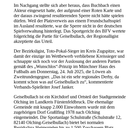
Im Nachgang stellte sich aber heraus, dass Buchbach einen
Akteur eingesetzt hatte, der aufgrund einer Roten Karte und
der daraus zwingend resultierenden Sperre nicht hätte spielen
dürfen. Weil der Platzverweis aus einem Freundschaftsspiel
im Ausland resultierte, war die Sperre nicht in der deutschen
Spielverwaltung hinterlegt. Das Sportgericht des BFV wertete
folgerichtig die Partie für Geiselbullach, der Regionalligist
akzeptierte das Urteil.
Der Bezirksligist, Toto-Pokal-Sieger im Kreis Zugspitze, war
damit der einzige im Wettbewerb verbliebene Kreissieger und
schnappte sich noch vor der Auslosung der anderen Partien
gemäß des „Wunschlos“-Prinzip im Münchner Haus des
Fußballs am Donnerstag, 24. Juli 2025, die Löwen als
Zweitrundengegner. „Das ist ein sehr regionales Derby, da
kommt schon was auf Geiselbullach zu“, kommentierte
Verbands-Spielleiter Josef Janker.
Geiselbullach ist ein Kirchdorf und Ortsteil der Stadtgemeinde
Olching im Landkreis Fürstenfeldbruck. Die ehemalige
Gemeinde mit knapp 2.000 Einwohnern wurde mit dem
zugehörigen Dorf Graßlfing 1978 nach Olching
eingemeindet. Die Sportanlage Schulstraße (Schulstraße 12,
82140 Olching-Geiselbullach) bietet bei normalen
Bezirksliga-Heimspielen bis zu 1.500 Zuschauern Platz.