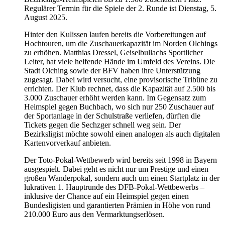
Regulärer Termin für die Spiele der 2. Runde ist Dienstag, 5.
August 2025.
Hinter den Kulissen laufen bereits die Vorbereitungen auf
Hochtouren, um die Zuschauerkapazität im Norden Olchings
zu erhöhen. Matthias Dressel, Geiselbullachs Sportlicher
Leiter, hat viele helfende Hände im Umfeld des Vereins. Die
Stadt Olching sowie der BFV haben ihre Unterstützung
zugesagt. Dabei wird versucht, eine provisorische Tribüne zu
errichten. Der Klub rechnet, dass die Kapazität auf 2.500 bis
3.000 Zuschauer erhöht werden kann. Im Gegensatz zum
Heimspiel gegen Buchbach, wo sich nur 250 Zuschauer auf
der Sportanlage in der Schulstraße verliefen, dürften die
Tickets gegen die Sechzger schnell weg sein. Der
Bezirksligist möchte sowohl einen analogen als auch digitalen
Kartenvorverkauf anbieten.
Der Toto-Pokal-Wettbewerb wird bereits seit 1998 in Bayern
ausgespielt. Dabei geht es nicht nur um Prestige und einen
großen Wanderpokal, sondern auch um einen Startplatz in der
lukrativen 1. Hauptrunde des DFB-Pokal-Wettbewerbs –
inklusive der Chance auf ein Heimspiel gegen einen
Bundesligisten und garantierten Prämien in Höhe von rund
210.000 Euro aus den Vermarktungserlösen.