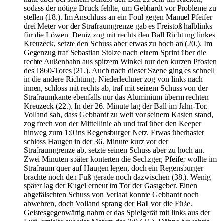
sodass der nötige Druck fehlte, um Gebhardt vor Probleme zu
stellen (18.). Im Anschluss an ein Foul gegen Manuel Pfeifer
drei Meter vor der Strafraumgrenze gab es Freistoß halblinks
für die Löwen. Deniz zog mit rechts den Ball Richtung linkes
Kreuzeck, setzte den Schuss aber etwas zu hoch an (20.). Im
Gegenzug traf Sebastian Stolze nach einem Sprint über die
rechte Außenbahn aus spitzem Winkel nur den kurzen Pfosten
des 1860-Tores (21.). Auch nach dieser Szene ging es schnell
in die andere Richtung. Niederlechner zog von links nach
innen, schloss mit rechts ab, traf mit seinem Schuss von der
Strafraumkante ebenfalls nur das Aluminium überm rechten
Kreuzeck (22.). In der 26. Minute lag der Ball im Jahn-Tor.
Volland sah, dass Gebhardt zu weit vor seinem Kasten stand,
zog frech von der Mittellinie ab und traf über den Keeper
hinweg zum 1:0 ins Regensburger Netz. Etwas überhastet
schloss Haugen in der 36. Minute kurz vor der
Strafraumgrenze ab, setzte seinen Schuss aber zu hoch an.
Zwei Minuten später konterten die Sechzger, Pfeifer wollte im
Strafraum quer auf Haugen legen, doch ein Regensburger
brachte noch den Fuß gerade noch dazwischen (38.). Wenig
später lag der Kugel erneut im Tor der Gastgeber. Einen
abgefälschten Schuss von Verlaat konnte Gebhardt noch
abwehren, doch Volland sprang der Ball vor die Füße.
Geistesgegenwärtig nahm er das Spielgerät mit links aus der