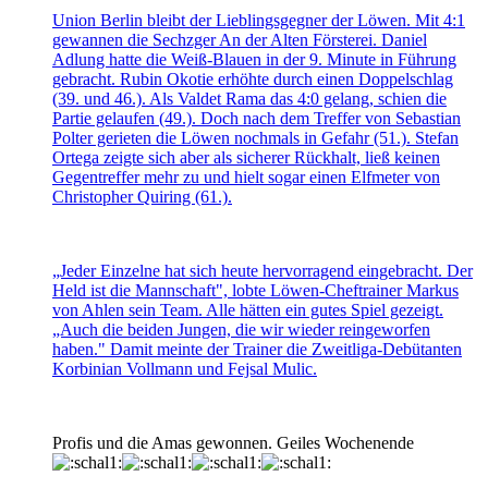
Union Berlin bleibt der Lieblingsgegner der Löwen. Mit 4:1
gewannen die Sechzger An der Alten Försterei. Daniel
Adlung hatte die Weiß-Blauen in der 9. Minute in Führung
gebracht. Rubin Okotie erhöhte durch einen Doppelschlag
(39. und 46.). Als Valdet Rama das 4:0 gelang, schien die
Partie gelaufen (49.). Doch nach dem Treffer von Sebastian
Polter gerieten die Löwen nochmals in Gefahr (51.). Stefan
Ortega zeigte sich aber als sicherer Rückhalt, ließ keinen
Gegentreffer mehr zu und hielt sogar einen Elfmeter von
Christopher Quiring (61.).
„Jeder Einzelne hat sich heute hervorragend eingebracht. Der
Held ist die Mannschaft", lobte Löwen-Cheftrainer Markus
von Ahlen sein Team. Alle hätten ein gutes Spiel gezeigt.
„Auch die beiden Jungen, die wir wieder reingeworfen
haben." Damit meinte der Trainer die Zweitliga-Debütanten
Korbinian Vollmann und Fejsal Mulic.
Profis und die Amas gewonnen. Geiles Wochenende