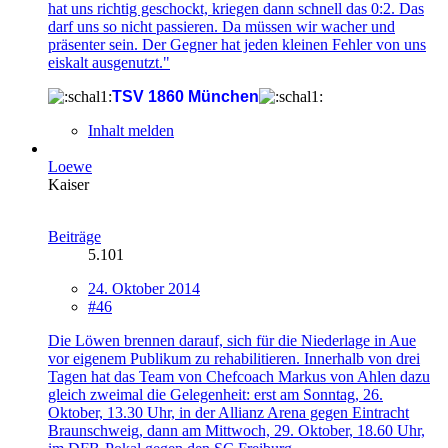
hat uns richtig geschockt, kriegen dann schnell das 0:2. Das
darf uns so nicht passieren. Da müssen wir wacher und
präsenter sein. Der Gegner hat jeden kleinen Fehler von uns
eiskalt ausgenutzt."
TSV 1860 München
Inhalt melden
Loewe
Kaiser
Beiträge
5.101
24. Oktober 2014
#46
Die Löwen brennen darauf, sich für die Niederlage in Aue
vor eigenem Publikum zu rehabilitieren. Innerhalb von drei
Tagen hat das Team von Chefcoach Markus von Ahlen dazu
gleich zweimal die Gelegenheit: erst am Sonntag, 26.
Oktober, 13.30 Uhr, in der Allianz Arena gegen Eintracht
Braunschweig, dann am Mittwoch, 29. Oktober, 18.60 Uhr,