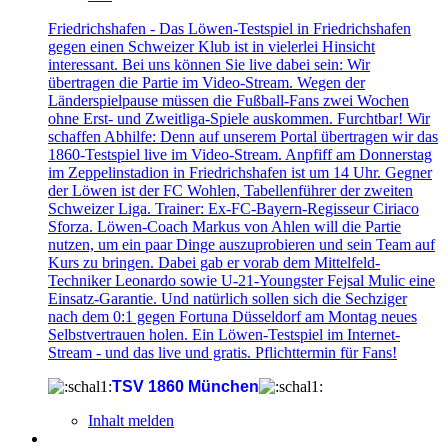
Friedrichshafen - Das Löwen-Testspiel in Friedrichshafen
gegen einen Schweizer Klub ist in vielerlei Hinsicht
interessant. Bei uns können Sie live dabei sein: Wir
übertragen die Partie im Video-Stream. Wegen der
Länderspielpause müssen die Fußball-Fans zwei Wochen
ohne Erst- und Zweitliga-Spiele auskommen. Furchtbar! Wir
schaffen Abhilfe: Denn auf unserem Portal übertragen wir das
1860-Testspiel live im Video-Stream. Anpfiff am Donnerstag
im Zeppelinstadion in Friedrichshafen ist um 14 Uhr. Gegner
der Löwen ist der FC Wohlen, Tabellenführer der zweiten
Schweizer Liga. Trainer: Ex-FC-Bayern-Regisseur Ciriaco
Sforza. Löwen-Coach Markus von Ahlen will die Partie
nutzen, um ein paar Dinge auszuprobieren und sein Team auf
Kurs zu bringen. Dabei gab er vorab dem Mittelfeld-
Techniker Leonardo sowie U-21-Youngster Fejsal Mulic eine
Einsatz-Garantie. Und natürlich sollen sich die Sechziger
nach dem 0:1 gegen Fortuna Düsseldorf am Montag neues
Selbstvertrauen holen. Ein Löwen-Testspiel im Internet-
Stream - und das live und gratis. Pflichttermin für Fans!
TSV 1860 München
Inhalt melden