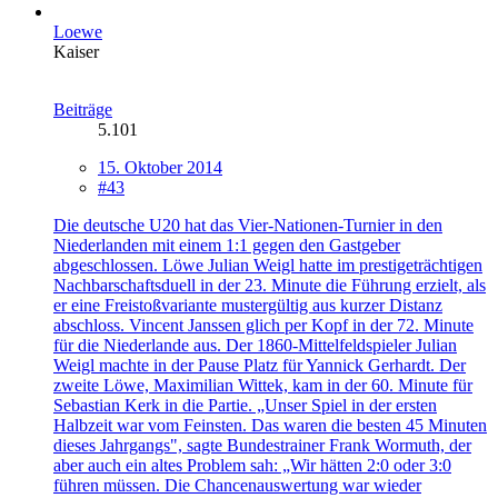
Loewe
Kaiser
Beiträge
5.101
15. Oktober 2014
#43
Die deutsche U20 hat das Vier-Nationen-Turnier in den
Niederlanden mit einem 1:1 gegen den Gastgeber
abgeschlossen. Löwe Julian Weigl hatte im prestigeträchtigen
Nachbarschaftsduell in der 23. Minute die Führung erzielt, als
er eine Freistoßvariante mustergültig aus kurzer Distanz
abschloss. Vincent Janssen glich per Kopf in der 72. Minute
für die Niederlande aus. Der 1860-Mittelfeldspieler Julian
Weigl machte in der Pause Platz für Yannick Gerhardt. Der
zweite Löwe, Maximilian Wittek, kam in der 60. Minute für
Sebastian Kerk in die Partie. „Unser Spiel in der ersten
Halbzeit war vom Feinsten. Das waren die besten 45 Minuten
dieses Jahrgangs", sagte Bundestrainer Frank Wormuth, der
aber auch ein altes Problem sah: „Wir hätten 2:0 oder 3:0
führen müssen. Die Chancenauswertung war wieder