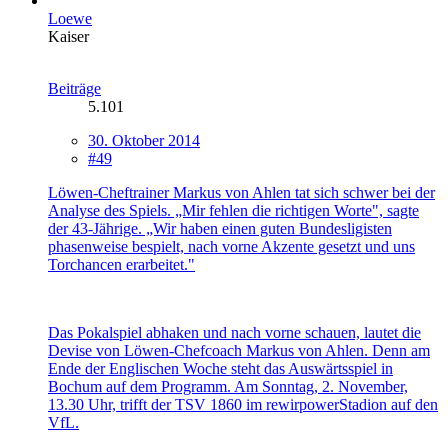
Loewe
Kaiser
Beiträge
5.101
30. Oktober 2014
#49
Löwen-Cheftrainer Markus von Ahlen tat sich schwer bei der
Analyse des Spiels. „Mir fehlen die richtigen Worte", sagte
der 43-Jährige. „Wir haben einen guten Bundesligisten
phasenweise bespielt, nach vorne Akzente gesetzt und uns
Torchancen erarbeitet."
Das Pokalspiel abhaken und nach vorne schauen, lautet die
Devise von Löwen-Chefcoach Markus von Ahlen. Denn am
Ende der Englischen Woche steht das Auswärtsspiel in
Bochum auf dem Programm. Am Sonntag, 2. November,
13.30 Uhr, trifft der TSV 1860 im rewirpowerStadion auf den
VfL.