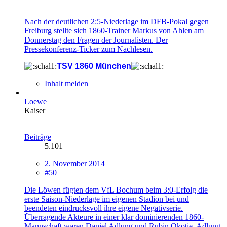
Nach der deutlichen 2:5-Niederlage im DFB-Pokal gegen
Freiburg stellte sich 1860-Trainer Markus von Ahlen am
Donnerstag den Fragen der Journalisten. Der
Pressekonferenz-Ticker zum Nachlesen.
TSV 1860 München
Inhalt melden
Loewe
Kaiser
Beiträge
5.101
2. November 2014
#50
Die Löwen fügten dem VfL Bochum beim 3:0-Erfolg die
erste Saison-Niederlage im eigenen Stadion bei und
beendeten eindrucksvoll ihre eigene Negativserie.
Überragende Akteure in einer klar dominierenden 1860-
Mannschaft waren Daniel Adlung und Rubin Okotie. Adlung