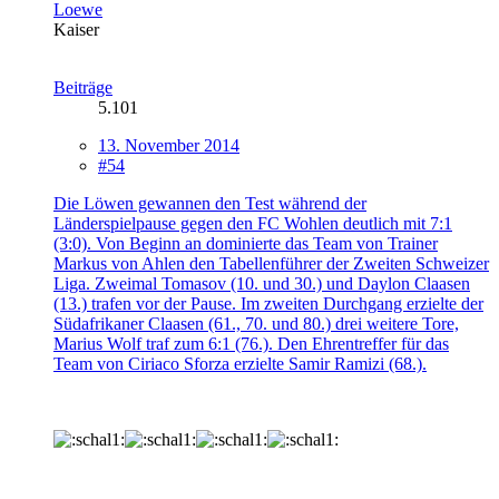
Loewe
Kaiser
Beiträge
5.101
13. November 2014
#54
Die Löwen gewannen den Test während der
Länderspielpause gegen den FC Wohlen deutlich mit 7:1
(3:0). Von Beginn an dominierte das Team von Trainer
Markus von Ahlen den Tabellenführer der Zweiten Schweizer
Liga. Zweimal Tomasov (10. und 30.) und Daylon Claasen
(13.) trafen vor der Pause. Im zweiten Durchgang erzielte der
Südafrikaner Claasen (61., 70. und 80.) drei weitere Tore,
Marius Wolf traf zum 6:1 (76.). Den Ehrentreffer für das
Team von Ciriaco Sforza erzielte Samir Ramizi (68.).