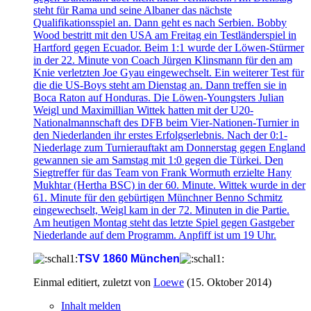
steht für Rama und seine Albaner das nächste
Qualifikationsspiel an. Dann geht es nach Serbien. Bobby
Wood bestritt mit den USA am Freitag ein Testländerspiel in
Hartford gegen Ecuador. Beim 1:1 wurde der Löwen-Stürmer
in der 22. Minute von Coach Jürgen Klinsmann für den am
Knie verletzten Joe Gyau eingewechselt. Ein weiterer Test für
die die US-Boys steht am Dienstag an. Dann treffen sie in
Boca Raton auf Honduras. Die Löwen-Youngsters Julian
Weigl und Maximillian Wittek hatten mit der U20-
Nationalmannschaft des DFB beim Vier-Nationen-Turnier in
den Niederlanden ihr erstes Erfolgserlebnis. Nach der 0:1-
Niederlage zum Turnierauftakt am Donnerstag gegen England
gewannen sie am Samstag mit 1:0 gegen die Türkei. Den
Siegtreffer für das Team von Frank Wormuth erzielte Hany
Mukhtar (Hertha BSC) in der 60. Minute. Wittek wurde in der
61. Minute für den gebürtigen Münchner Benno Schmitz
eingewechselt, Weigl kam in der 72. Minuten in die Partie.
Am heutigen Montag steht das letzte Spiel gegen Gastgeber
Niederlande auf dem Programm. Anpfiff ist um 19 Uhr.
TSV 1860 München
Einmal editiert, zuletzt von
Loewe
(
15. Oktober 2014
)
Inhalt melden