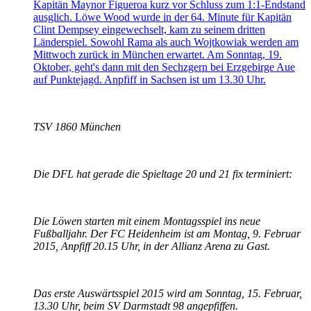
Kapitän Maynor Figueroa kurz vor Schluss zum 1:1-Endstand
ausglich. Löwe Wood wurde in der 64. Minute für Kapitän
Clint Dempsey eingewechselt, kam zu seinem dritten
Länderspiel. Sowohl Rama als auch Wojtkowiak werden am
Mittwoch zurück in München erwartet. Am Sonntag, 19.
Oktober, geht's dann mit den Sechzgern bei Erzgebirge Aue
auf Punktejagd. Anpfiff in Sachsen ist um 13.30 Uhr.
TSV 1860 München
Die DFL hat gerade die Spieltage 20 und 21 fix terminiert:
Die Löwen starten mit einem Montagsspiel ins neue
Fußballjahr. Der FC Heidenheim ist am Montag, 9. Februar
2015, Anpfiff 20.15 Uhr, in der Allianz Arena zu Gast.
Das erste Auswärtsspiel 2015 wird am Sonntag, 15. Februar,
13.30 Uhr, beim SV Darmstadt 98 angepfiffen.