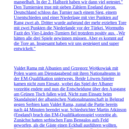
mangelhaft. In der 2. Halbzeit haben wir dann viel getestet."
Den Turniersieg trug mit sieben Zählern England davon.
Deutschland schloss das Turnier nach einem Sieg, einem
Unentschieden und einer Niederlage mit vier Punkten auf
Rang zwei ab. Dritter wurde aufgrund der mehr erzielten Tore
mit zwei Punkten die Niederlande vor der Türkei. Wormuths
Fazit des Vier-Länder-Turniers fiel trotzdem positiv aus. „Wir
hätten alle drei Spiele gewinnen müssen. Aber es kommt auf
die Tore an. Insgesamt haben wir uns gesteigert und super
entwickelt."
Valdet Rama mit Albanien und Grzegorz Wojtkowiak mit
Polen waren am Dienstagabend mit ihren Nationalteams in
der EM-Qualifikation unterwegs. Beide Löwen-Spieler
kamen nicht zum Einsatz, wobei das Spiel der Albaner
vorzeitig endete und nun die Entscheidung über den Ausgang
am Grünen Tisch fallen wird. Nicht zum Einsatz beim
Skandalspiel der albanischen Nationalmannschaft in Belgrad
gegen Serbien kam Valdet Rama, zumal die Partie bereits
nach 44 Minuten beendet war. Schiedsrichter Martin Atkinson
(England) brach das EM-Qualifikationsspiel vorzeitig ab.
Zunächst hatten serbischen Fans Bengalos aufs Feld
geworfen, als die Gäste einen Eckball ausführen wollten.