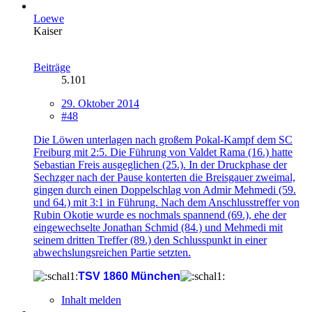
Loewe
Kaiser
Beiträge
5.101
29. Oktober 2014
#48
Die Löwen unterlagen nach großem Pokal-Kampf dem SC
Freiburg mit 2:5. Die Führung von Valdet Rama (16.) hatte
Sebastian Freis ausgeglichen (25.). In der Druckphase der
Sechzger nach der Pause konterten die Breisgauer zweimal,
gingen durch einen Doppelschlag von Admir Mehmedi (59.
und 64.) mit 3:1 in Führung. Nach dem Anschlusstreffer von
Rubin Okotie wurde es nochmals spannend (69.), ehe der
eingewechselte Jonathan Schmid (84.) und Mehmedi mit
seinem dritten Treffer (89.) den Schlusspunkt in einer
abwechslungsreichen Partie setzten.
TSV 1860 München
Inhalt melden