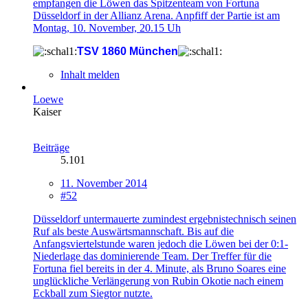
empfangen die Löwen das Spitzenteam von Fortuna
Düsseldorf in der Allianz Arena. Anpfiff der Partie ist am
Montag, 10. November, 20.15 Uh
TSV 1860 München
Inhalt melden
Loewe
Kaiser
Beiträge
5.101
11. November 2014
#52
Düsseldorf untermauerte zumindest ergebnistechnisch seinen
Ruf als beste Auswärtsmannschaft. Bis auf die
Anfangsviertelstunde waren jedoch die Löwen bei der 0:1-
Niederlage das dominierende Team. Der Treffer für die
Fortuna fiel bereits in der 4. Minute, als Bruno Soares eine
unglückliche Verlängerung von Rubin Okotie nach einem
Eckball zum Siegtor nutzte.