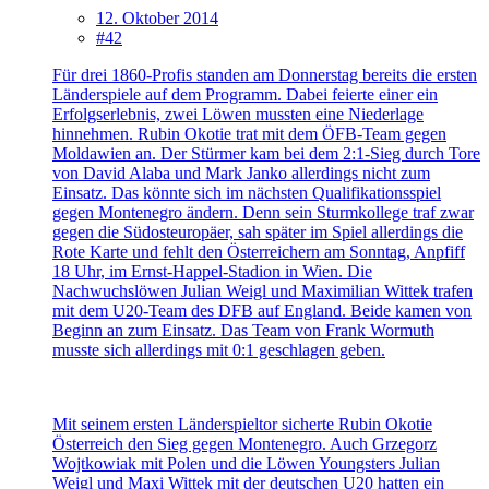
12. Oktober 2014
#42
Für drei 1860-Profis standen am Donnerstag bereits die ersten
Länderspiele auf dem Programm. Dabei feierte einer ein
Erfolgserlebnis, zwei Löwen mussten eine Niederlage
hinnehmen. Rubin Okotie trat mit dem ÖFB-Team gegen
Moldawien an. Der Stürmer kam bei dem 2:1-Sieg durch Tore
von David Alaba und Mark Janko allerdings nicht zum
Einsatz. Das könnte sich im nächsten Qualifikationsspiel
gegen Montenegro ändern. Denn sein Sturmkollege traf zwar
gegen die Südosteuropäer, sah später im Spiel allerdings die
Rote Karte und fehlt den Österreichern am Sonntag, Anpfiff
18 Uhr, im Ernst-Happel-Stadion in Wien. Die
Nachwuchslöwen Julian Weigl und Maximilian Wittek trafen
mit dem U20-Team des DFB auf England. Beide kamen von
Beginn an zum Einsatz. Das Team von Frank Wormuth
musste sich allerdings mit 0:1 geschlagen geben.
Mit seinem ersten Länderspieltor sicherte Rubin Okotie
Österreich den Sieg gegen Montenegro. Auch Grzegorz
Wojtkowiak mit Polen und die Löwen Youngsters Julian
Weigl und Maxi Wittek mit der deutschen U20 hatten ein