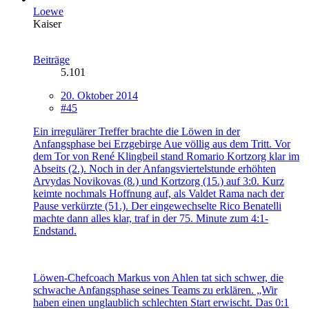
Loewe
Kaiser
Beiträge
5.101
20. Oktober 2014
#45
Ein irregulärer Treffer brachte die Löwen in der
Anfangsphase bei Erzgebirge Aue völlig aus dem Tritt. Vor
dem Tor von René Klingbeil stand Romario Kortzorg klar im
Abseits (2.). Noch in der Anfangsviertelstunde erhöhten
Arvydas Novikovas (8.) und Kortzorg (15.) auf 3:0. Kurz
keimte nochmals Hoffnung auf, als Valdet Rama nach der
Pause verkürzte (51.). Der eingewechselte Rico Benatelli
machte dann alles klar, traf in der 75. Minute zum 4:1-
Endstand.
Löwen-Chefcoach Markus von Ahlen tat sich schwer, die
schwache Anfangsphase seines Teams zu erklären. „Wir
haben einen unglaublich schlechten Start erwischt. Das 0:1