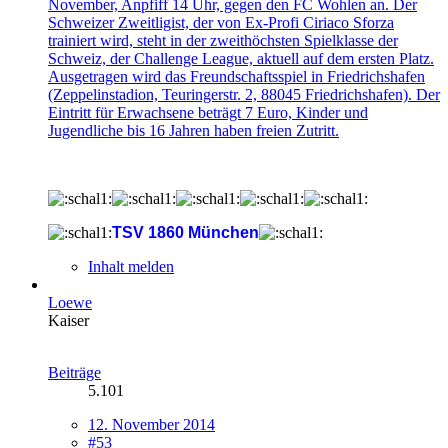
November, Anpfiff 14 Uhr, gegen den FC Wohlen an. Der
Schweizer Zweitligist, der von Ex-Profi Ciriaco Sforza
trainiert wird, steht in der zweithöchsten Spielklasse der
Schweiz, der Challenge League, aktuell auf dem ersten Platz.
Ausgetragen wird das Freundschaftsspiel in Friedrichshafen
(Zeppelinstadion, Teuringerstr. 2, 88045 Friedrichshafen). Der
Eintritt für Erwachsene beträgt 7 Euro, Kinder und
Jugendliche bis 16 Jahren haben freien Zutritt.
TSV 1860 München
Inhalt melden
Loewe
Kaiser
Beiträge
5.101
12. November 2014
#53