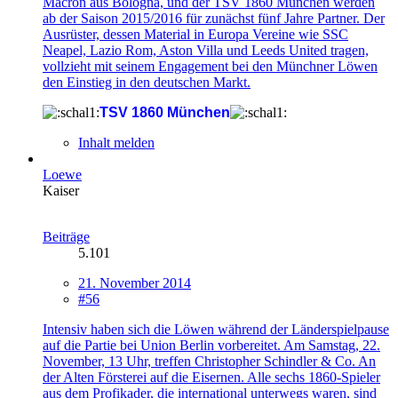
Macron aus Bologna, und der TSV 1860 München werden
ab der Saison 2015/2016 für zunächst fünf Jahre Partner. Der
Ausrüster, dessen Material in Europa Vereine wie SSC
Neapel, Lazio Rom, Aston Villa und Leeds United tragen,
vollzieht mit seinem Engagement bei den Münchner Löwen
den Einstieg in den deutschen Markt.
TSV 1860 München
Inhalt melden
Loewe
Kaiser
Beiträge
5.101
21. November 2014
#56
Intensiv haben sich die Löwen während der Länderspielpause
auf die Partie bei Union Berlin vorbereitet. Am Samstag, 22.
November, 13 Uhr, treffen Christopher Schindler & Co. An
der Alten Försterei auf die Eisernen. Alle sechs 1860-Spieler
aus dem Profikader, die international unterwegs waren, sind