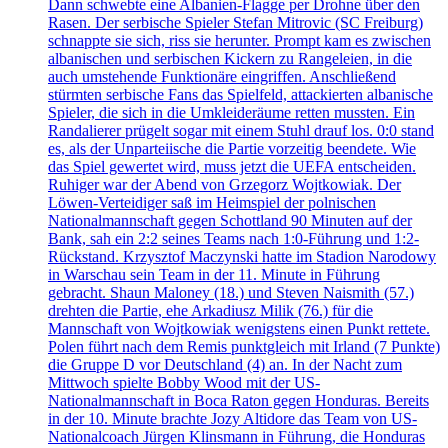
Dann schwebte eine Albanien-Flagge per Drohne über den
Rasen. Der serbische Spieler Stefan Mitrovic (SC Freiburg)
schnappte sie sich, riss sie herunter. Prompt kam es zwischen
albanischen und serbischen Kickern zu Rangeleien, in die
auch umstehende Funktionäre eingriffen. Anschließend
stürmten serbische Fans das Spielfeld, attackierten albanische
Spieler, die sich in die Umkleideräume retten mussten. Ein
Randalierer prügelt sogar mit einem Stuhl drauf los. 0:0 stand
es, als der Unparteiische die Partie vorzeitig beendete. Wie
das Spiel gewertet wird, muss jetzt die UEFA entscheiden.
Ruhiger war der Abend von Grzegorz Wojtkowiak. Der
Löwen-Verteidiger saß im Heimspiel der polnischen
Nationalmannschaft gegen Schottland 90 Minuten auf der
Bank, sah ein 2:2 seines Teams nach 1:0-Führung und 1:2-
Rückstand. Krzysztof Maczynski hatte im Stadion Narodowy
in Warschau sein Team in der 11. Minute in Führung
gebracht. Shaun Maloney (18.) und Steven Naismith (57.)
drehten die Partie, ehe Arkadiusz Milik (76.) für die
Mannschaft von Wojtkowiak wenigstens einen Punkt rettete.
Polen führt nach dem Remis punktgleich mit Irland (7 Punkte)
die Gruppe D vor Deutschland (4) an. In der Nacht zum
Mittwoch spielte Bobby Wood mit der US-
Nationalmannschaft in Boca Raton gegen Honduras. Bereits
in der 10. Minute brachte Jozy Altidore das Team von US-
Nationalcoach Jürgen Klinsmann in Führung, die Honduras