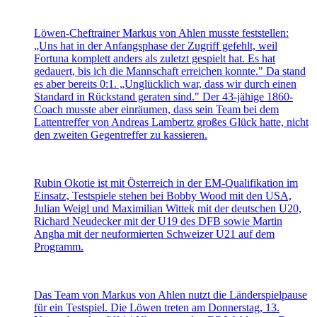
Löwen-Cheftrainer Markus von Ahlen musste feststellen:
„Uns hat in der Anfangsphase der Zugriff gefehlt, weil
Fortuna komplett anders als zuletzt gespielt hat. Es hat
gedauert, bis ich die Mannschaft erreichen konnte." Da stand
es aber bereits 0:1. „Unglücklich war, dass wir durch einen
Standard in Rückstand geraten sind." Der 43-jähige 1860-
Coach musste aber einräumen, dass sein Team bei dem
Lattentreffer von Andreas Lambertz großes Glück hatte, nicht
den zweiten Gegentreffer zu kassieren.
Rubin Okotie ist mit Österreich in der EM-Qualifikation im
Einsatz, Testspiele stehen bei Bobby Wood mit den USA,
Julian Weigl und Maximilian Wittek mit der deutschen U20,
Richard Neudecker mit der U19 des DFB sowie Martin
Angha mit der neuformierten Schweizer U21 auf dem
Programm.
Das Team von Markus von Ahlen nutzt die Länderspielpause
für ein Testspiel. Die Löwen treten am Donnerstag, 13.