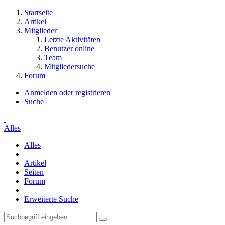
Startseite
Artikel
Mitglieder
Letzte Aktivitäten
Benutzer online
Team
Mitgliedersuche
Forum
Anmelden oder registrieren
Suche
Alles
Alles
Artikel
Seiten
Forum
Erweiterte Suche