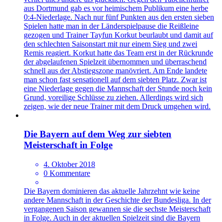
aus Dortmund gab es vor heimischem Publikum eine herbe
0:4-Niederlage. Nach nur fünf Punkten aus den ersten sieben
Spielen hatte man in der Länderspielpause die Reißleine
gezogen und Trainer Tayfun Korkut beurlaubt und damit auf
den schlechten Saisonstart mit nur einem Sieg und zwei
Remis reagiert. Korkut hatte das Team erst in der Rückrunde
der abgelaufenen Spielzeit übernommen und überraschend
schnell aus der Abstiegszone manövriert. Am Ende landete
man schon fast sensationell auf dem siebten Platz. Zwar ist
eine Niederlage gegen die Mannschaft der Stunde noch kein
Grund, voreilige Schlüsse zu ziehen. Allerdings wird sich
zeigen, wie der neue Trainer mit dem Druck umgehen wird.
Die Bayern auf dem Weg zur siebten
Meisterschaft in Folge
4. Oktober 2018
0 Kommentare
Die Bayern dominieren das aktuelle Jahrzehnt wie keine
andere Mannschaft in der Geschichte der Bundesliga. In der
vergangenen Saison gewannen sie die sechste Meisterschaft
in Folge. Auch in der aktuellen Spielzeit sind die Bayern