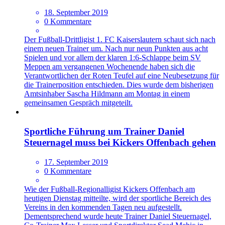
18. September 2019
0 Kommentare
Der Fußball-Drittligist 1. FC Kaiserslautern schaut sich nach
einem neuen Trainer um. Nach nur neun Punkten aus acht
Spielen und vor allem der klaren 1:6-Schlappe beim SV
Meppen am vergangenen Wochenende haben sich die
Verantwortlichen der Roten Teufel auf eine Neubesetzung für
die Trainerposition entschieden. Dies wurde dem bisherigen
Amtsinhaber Sascha Hildmann am Montag in einem
gemeinsamen Gespräch mitgeteilt.
Sportliche Führung um Trainer Daniel
Steuernagel muss bei Kickers Offenbach gehen
17. September 2019
0 Kommentare
Wie der Fußball-Regionalligist Kickers Offenbach am
heutigen Dienstag mitteilte, wird der sportliche Bereich des
Vereins in den kommenden Tagen neu aufgestellt.
Dementsprechend wurde heute Trainer Daniel Steuernagel,