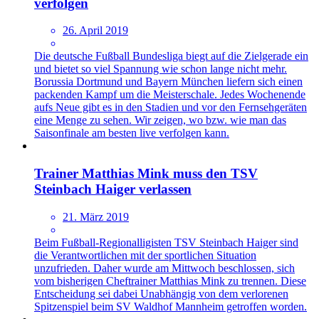
verfolgen
26. April 2019
Die deutsche Fußball Bundesliga biegt auf die Zielgerade ein
und bietet so viel Spannung wie schon lange nicht mehr.
Borussia Dortmund und Bayern München liefern sich einen
packenden Kampf um die Meisterschale. Jedes Wochenende
aufs Neue gibt es in den Stadien und vor den Fernsehgeräten
eine Menge zu sehen. Wir zeigen, wo bzw. wie man das
Saisonfinale am besten live verfolgen kann.
Trainer Matthias Mink muss den TSV
Steinbach Haiger verlassen
21. März 2019
Beim Fußball-Regionalligisten TSV Steinbach Haiger sind
die Verantwortlichen mit der sportlichen Situation
unzufrieden. Daher wurde am Mittwoch beschlossen, sich
vom bisherigen Cheftrainer Matthias Mink zu trennen. Diese
Entscheidung sei dabei Unabhängig von dem verlorenen
Spitzenspiel beim SV Waldhof Mannheim getroffen worden.