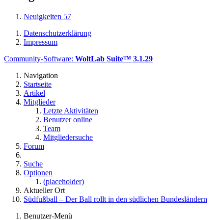
Neuigkeiten
57
Datenschutzerklärung
Impressum
Community-Software:
WoltLab Suite™ 3.1.29
Navigation
Startseite
Artikel
Mitglieder
Letzte Aktivitäten
Benutzer online
Team
Mitgliedersuche
Forum
Suche
Optionen
(placeholder)
Aktueller Ort
Südfußball – Der Ball rollt in den südlichen Bundesländern
Benutzer-Menü