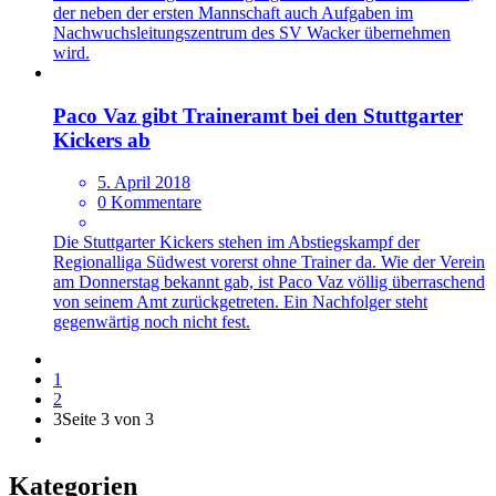
der neben der ersten Mannschaft auch Aufgaben im
Nachwuchsleitungszentrum des SV Wacker übernehmen
wird.
Paco Vaz gibt Traineramt bei den Stuttgarter
Kickers ab
5. April 2018
0 Kommentare
Die Stuttgarter Kickers stehen im Abstiegskampf der
Regionalliga Südwest vorerst ohne Trainer da. Wie der Verein
am Donnerstag bekannt gab, ist Paco Vaz völlig überraschend
von seinem Amt zurückgetreten. Ein Nachfolger steht
gegenwärtig noch nicht fest.
1
2
3
Seite 3 von 3
Kategorien