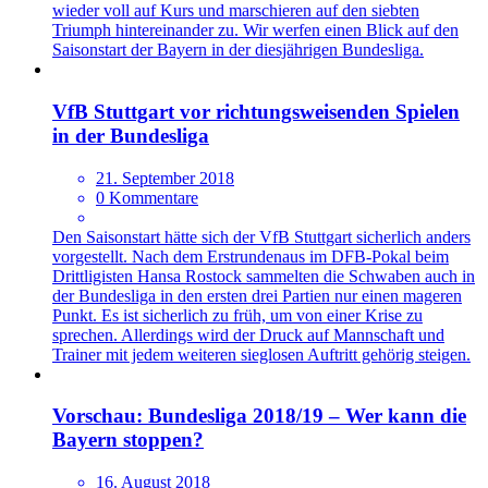
wieder voll auf Kurs und marschieren auf den siebten
Triumph hintereinander zu. Wir werfen einen Blick auf den
Saisonstart der Bayern in der diesjährigen Bundesliga.
VfB Stuttgart vor richtungsweisenden Spielen
in der Bundesliga
21. September 2018
0 Kommentare
Den Saisonstart hätte sich der VfB Stuttgart sicherlich anders
vorgestellt. Nach dem Erstrundenaus im DFB-Pokal beim
Drittligisten Hansa Rostock sammelten die Schwaben auch in
der Bundesliga in den ersten drei Partien nur einen mageren
Punkt. Es ist sicherlich zu früh, um von einer Krise zu
sprechen. Allerdings wird der Druck auf Mannschaft und
Trainer mit jedem weiteren sieglosen Auftritt gehörig steigen.
Vorschau: Bundesliga 2018/19 – Wer kann die
Bayern stoppen?
16. August 2018