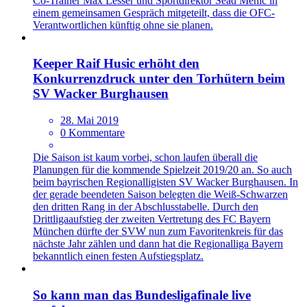
Co-Trainer Max Lesser und Sportdirektor Sead Mehic in
einem gemeinsamen Gespräch mitgeteilt, dass die OFC-
Verantwortlichen künftig ohne sie planen.
Keeper Raif Husic erhöht den
Konkurrenzdruck unter den Torhütern beim
SV Wacker Burghausen
28. Mai 2019
0 Kommentare
Die Saison ist kaum vorbei, schon laufen überall die
Planungen für die kommende Spielzeit 2019/20 an. So auch
beim bayrischen Regionalligisten SV Wacker Burghausen. In
der gerade beendeten Saison belegten die Weiß-Schwarzen
den dritten Rang in der Abschlusstabelle. Durch den
Drittligaaufstieg der zweiten Vertretung des FC Bayern
München dürfte der SVW nun zum Favoritenkreis für das
nächste Jahr zählen und dann hat die Regionalliga Bayern
bekanntlich einen festen Aufstiegsplatz.
So kann man das Bundesligafinale live