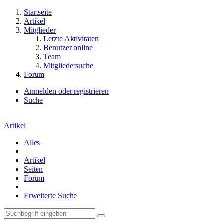
Startseite
Artikel
Mitglieder
Letzte Aktivitäten
Benutzer online
Team
Mitgliedersuche
Forum
Anmelden oder registrieren
Suche
Artikel
Alles
Artikel
Seiten
Forum
Erweiterte Suche