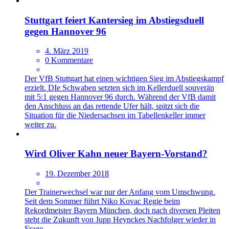
Stuttgart feiert Kantersieg im Abstiegsduell
gegen Hannover 96
4. März 2019
0 Kommentare
Der VfB Stuttgart hat einen wichtigen Sieg im Abstiegskampf
erzielt. DIe Schwaben setzten sich im Kellerduell souverän
mit 5:1 gegen Hannover 96 durch. Während der VfB damit
den Anschluss an das rettende Ufer hält, spitzt sich die
Situation für die Niedersachsen im Tabellenkeller immer
weiter zu.
Wird Oliver Kahn neuer Bayern-Vorstand?
19. Dezember 2018
Der Trainerwechsel war nur der Anfang vom Umschwung.
Seit dem Sommer führt Niko Kovac Regie beim
Rekordmeister Bayern München, doch nach diversen Pleiten
steht die Zukunft von Jupp Heynckes Nachfolger wieder in
Frage.