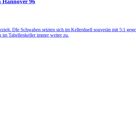
en Hannover 96
erzielt. DIe Schwaben setzten sich im Kellerduell souverän mit 5:1 g
en im Tabellenkeller immer weiter zu.