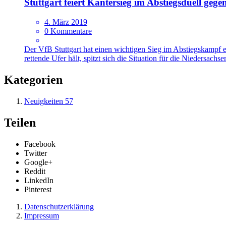
Stuttgart feiert Kantersieg im Abstiegsduell geg
4. März 2019
0 Kommentare
Der VfB Stuttgart hat einen wichtigen Sieg im Abstiegskampf 
rettende Ufer hält, spitzt sich die Situation für die Niedersachs
Kategorien
Neuigkeiten
57
Teilen
Facebook
Twitter
Google+
Reddit
LinkedIn
Pinterest
Datenschutzerklärung
Impressum