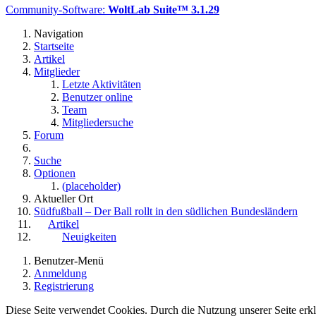
Community-Software:
WoltLab Suite™ 3.1.29
Navigation
Startseite
Artikel
Mitglieder
Letzte Aktivitäten
Benutzer online
Team
Mitgliedersuche
Forum
Suche
Optionen
(placeholder)
Aktueller Ort
Südfußball – Der Ball rollt in den südlichen Bundesländern
Artikel
Neuigkeiten
Benutzer-Menü
Anmeldung
Registrierung
Diese Seite verwendet Cookies. Durch die Nutzung unserer Seite erklä