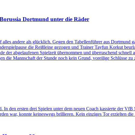
 Borussia Dortmund unter die Räder
ief alles andere als glücklich. Gegen den Tabellenführer aus Dortmund
änderspielpause die Reißleine gezogen und Trainer Tayfun Korkut beurl
unde der abgelaufenen Spielzeit übernommen und überraschend schnell 
egen die Mannschaft der Stunde noch kein Grund, voreilige Schlüsse zu 
. In den ersten drei Spielen unter dem neuen Coach kassierte der VfB S
den war, konnte keineswegs brillieren. Kein einziges Tor erzielten d