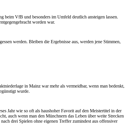
g beim VfB und besonders im Umfeld deutlich ansteigen lassen.
s entgegengebracht worden war.
ergessen werden. Bleiben die Ergebnisse aus, werden jene Stimmen,
ftaktniederlage in Mainz war mehr als vermeidbar, wenn man bedenkt,
egünstigt wurde.
 Jahr wie so oft als haushoher Favorit auf den Meistertitel in der
B nicht, auch wenn man den Münchnern das Leben über weite Strecken
ach drei Spielen ohne eigenen Treffer zumindest aus offensiver