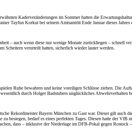
erwähnten Kaderveränderungen im Sommer hatten die Erwartungshaltun
Trainer Tayfun Korkut bei seinem Amtsantritt Ende Januar dieses Jahre
genheit – auch wenn diese nur wenige Monate zurückliegen – schnell v
m Scheitern verurteilt hatten, sicherlich wieder lauter werden.
igaspielen Ruhe bewahren und keine voreiligen Schlüsse ziehen. Die Au
z wesentlich durch Holger Badstubers unglückliches Abwehrverhalten b
che Rekordmeister Bayern München zu Gast war. Dieser gilt auch dieses
ge zu besiegen, bedarf es eines perfekten Tages. Diesen hatte der Vf
chen, dass – inklusive der Niederlage im DFB-Pokal gegen Rostock – n