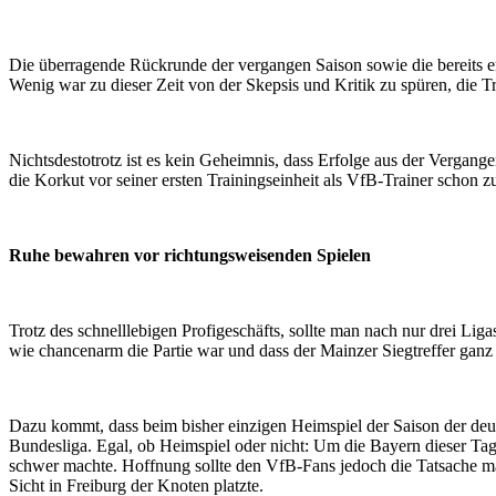
Die überragende Rückrunde der vergangen Saison sowie die bereits 
Wenig war zu dieser Zeit von der Skepsis und Kritik zu spüren, die 
Nichtsdestotrotz ist es kein Geheimnis, dass Erfolge aus der Vergan
die Korkut vor seiner ersten Trainingseinheit als VfB-Trainer schon zu
Ruhe bewahren vor richtungsweisenden Spielen
Trotz des schnelllebigen Profigeschäfts, sollte man nach nur drei L
wie chancenarm die Partie war und dass der Mainzer Siegtreffer gan
Dazu kommt, dass beim bisher einzigen Heimspiel der Saison der deuts
Bundesliga. Egal, ob Heimspiel oder nicht: Um die Bayern dieser Ta
schwer machte. Hoffnung sollte den VfB-Fans jedoch die Tatsache ma
Sicht in Freiburg der Knoten platzte.