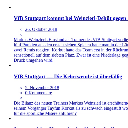
VfB Stuttgart kommt bei Weinzierl-Debüt gegen
26. Oktober 2018
Markus Weinzierls Einstand als Trainer des VfB Stuttgart verl
fünf Punkten aus den ersten sieben Spielen hatte man in der L
zwei Remis reagiert. Korkut hatte das Team erst in der Rückr
sensationell auf dem siebten Platz. Zwar ist eine Niederlage g
Druck umgehen wird.
VfB Stuttgart — Die Kehrtwende ist überfällig
5. November 2018
0 Kommentare
Die Bilanz des neuen Trainers Markus Weinzierl ist erschütternd
seinem Vorgänger Tayfun Korkut als zu schwach eingestuft wor
für die sportliche Misere anführen?