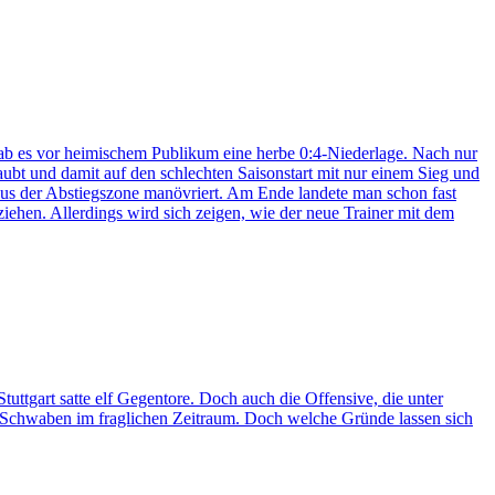
 gab es vor heimischem Publikum eine herbe 0:4-Niederlage. Nach nur
aubt und damit auf den schlechten Saisonstart mit nur einem Sieg und
aus der Abstiegszone manövriert. Am Ende landete man schon fast
ziehen. Allerdings wird sich zeigen, wie der neue Trainer mit dem
tuttgart satte elf Gegentore. Doch auch die Offensive, die unter
ie Schwaben im fraglichen Zeitraum. Doch welche Gründe lassen sich