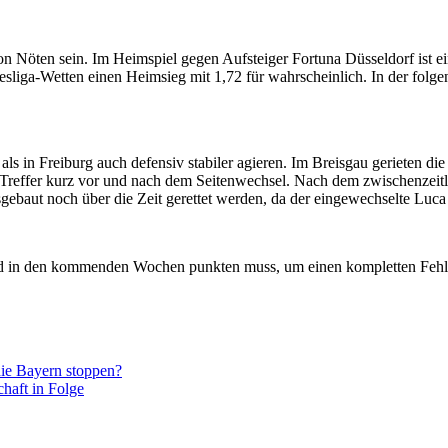
 Nöten sein. Im Heimspiel gegen Aufsteiger Fortuna Düsseldorf ist ein
desliga-Wetten einen Heimsieg mit 1,72 für wahrscheinlich. In der fol
 als in Freiburg auch defensiv stabiler agieren. Im Breisgau gerieten die
 Treffer kurz vor und nach dem Seitenwechsel. Nach dem zwischenzeit
ebaut noch über die Zeit gerettet werden, da der eingewechselte Luca
nd in den kommenden Wochen punkten muss, um einen kompletten Fehls
ie Bayern stoppen?
haft in Folge