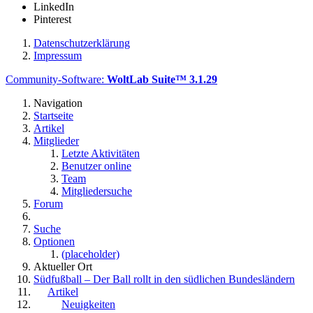
LinkedIn
Pinterest
Datenschutzerklärung
Impressum
Community-Software:
WoltLab Suite™ 3.1.29
Navigation
Startseite
Artikel
Mitglieder
Letzte Aktivitäten
Benutzer online
Team
Mitgliedersuche
Forum
Suche
Optionen
(placeholder)
Aktueller Ort
Südfußball – Der Ball rollt in den südlichen Bundesländern
Artikel
Neuigkeiten