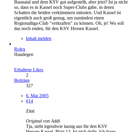
Baunatal und dem KSV gut aufgestellt, aber jetzt? Ist ja nicht
so, dass es in Kassel noch Super-Clubs gäbe, in deren
Schatten die beiden verkümmern müssten. Und Kassel ist
eigentlich auch groß genug, um zumindest einen
Regionalliga-Club "verkraften" zu können. Oh, je! Wo soll
das noch enden, für den KSV Hessen Kassel.
Inhalt melden
Rolex
Haudegen
Erhaltene Likes
2
Beiträge
327
6. Mai 2005
#14
Zitat
Original von Addi
Tja, sieht irgendwie lausig aus für den KSV
Hessen Kassel. Platz 13. Ist nich dolle. Ich frage