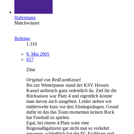
Hafermann
Matchwinner
Beiträge
1.316
9. Mai 2005
#17
Zitat
Original von RedLionKassel
Bis zur Winterpause stand der KSV Hessen
Kassel anfürsich ganz ordentlich da. Ziel für die
Rücksaison war Platz 4 und eigentlich konnte
man davon auch ausgehen. Leider stehen wir
mittlerweile kurz vor den Abstiegsrängen. Grund
dafür ist das das Team momentan keinen Bock
hat Fussball zu spielen.
Egal, bei einem 4.Platz wäre eine
Regionalligalizenz gar nicht mal so verkehrt
gewesen, schließlich hat der FC Eschborn und