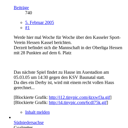
Beiträge
740
5. Februar 2005
#1
Werde hier mal Woche für Woche über den Kasseler Sport-
Verein Hessen Kassel berichten.
Derzeit befindet sich die Mannschaft in der Oberliga Hessen
mit 28 Punkten auf dem 6. Platz
Das nächste Spiel findet zu Hause im Auestadion am
05.03.05 um 14:30 gegen den KSV Baunatal statt.
Da dies ein Derby ist, wird mit einem recht vollen Haus
gerechnet...
[Blockierte Grafik:
http://i12.tinypic.com/4zxwf3a.gif
]
[Blockierte Grafik:
http://i4.tinypic.com/6cdl75k.gif
]
Inhalt melden
Südniedersachse
Goalgetter