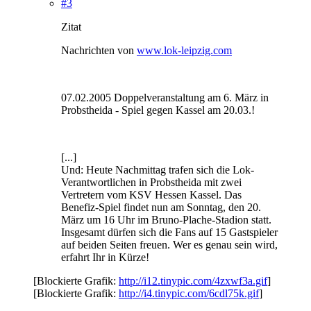
#3
Zitat
Nachrichten von
www.lok-leipzig.com
07.02.2005 Doppelveranstaltung am 6. März in
Probstheida - Spiel gegen Kassel am 20.03.!
[...]
Und: Heute Nachmittag trafen sich die Lok-
Verantwortlichen in Probstheida mit zwei
Vertretern vom KSV Hessen Kassel. Das
Benefiz-Spiel findet nun am Sonntag, den 20.
März um 16 Uhr im Bruno-Plache-Stadion statt.
Insgesamt dürfen sich die Fans auf 15 Gastspieler
auf beiden Seiten freuen. Wer es genau sein wird,
erfahrt Ihr in Kürze!
[Blockierte Grafik:
http://i12.tinypic.com/4zxwf3a.gif
]
[Blockierte Grafik:
http://i4.tinypic.com/6cdl75k.gif
]