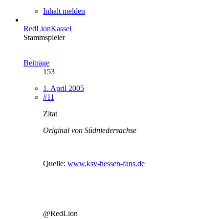
Inhalt melden
RedLionKassel
Stammspieler
Beiträge
153
1. April 2005
#11
Zitat
Original von Südniedersachse
Quelle:
www.ksv-hessen-fans.de
@RedLion