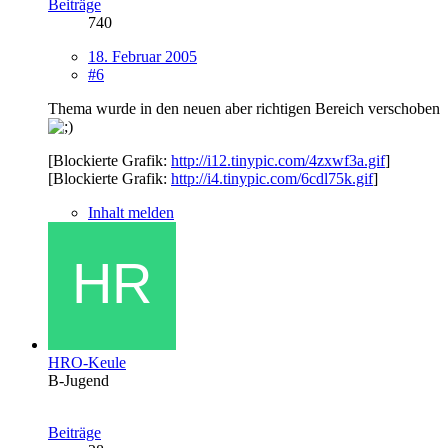
Beiträge
740
18. Februar 2005
#6
Thema wurde in den neuen aber richtigen Bereich verschoben
[Blockierte Grafik:
http://i12.tinypic.com/4zxwf3a.gif
]
[Blockierte Grafik:
http://i4.tinypic.com/6cdl75k.gif
]
Inhalt melden
HRO-Keule
B-Jugend
Beiträge