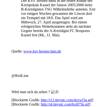
Der KSV Hessen muss in der ersten Runde des
Kreispokals Kassel der Saison 2005/2006 beim
B-Kreisligisten TSG Wilhelmshöhe antreten. Erst
vor einigen Wochen gewannen die Löwen dort
ein Testspiel mit 18:0. Das Spiel wird am
Mittwoch, 27. April ausgetragen. Bei einem
erfolgreichen Weiterkommen steht als nächster
Gegner bereits der A-Kreisligist FC Bosporus
Kassel fest (Mi., 11. Mai).
Quelle:
www.ksv-hessen-fans.de
@RedLion
Wird man sich da sehen ?
[Blockierte Grafik:
http://i12.tinypic.com/4zxwf3a.gif
]
[Blockierte Grafik:
http://i4.tinypic.com/6cdl75k.gif
]