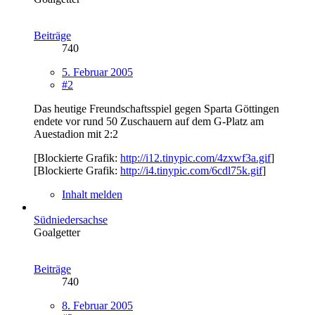
Beiträge
740
5. Februar 2005
#2
Das heutige Freundschaftsspiel gegen Sparta Göttingen
endete vor rund 50 Zuschauern auf dem G-Platz am
Auestadion mit 2:2
[Blockierte Grafik:
http://i12.tinypic.com/4zxwf3a.gif
]
[Blockierte Grafik:
http://i4.tinypic.com/6cdl75k.gif
]
Inhalt melden
Südniedersachse
Goalgetter
Beiträge
740
8. Februar 2005