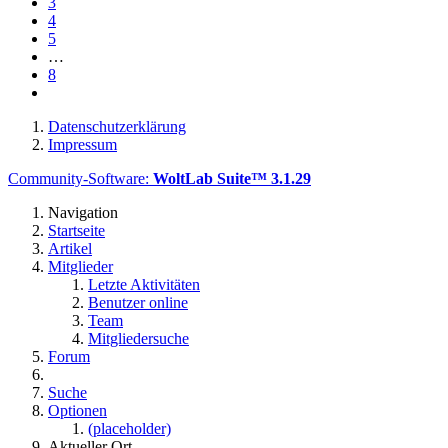
3
4
5
…
8
Datenschutzerklärung
Impressum
Community-Software:
WoltLab Suite™ 3.1.29
Navigation
Startseite
Artikel
Mitglieder
Letzte Aktivitäten
Benutzer online
Team
Mitgliedersuche
Forum
Suche
Optionen
(placeholder)
Aktueller Ort