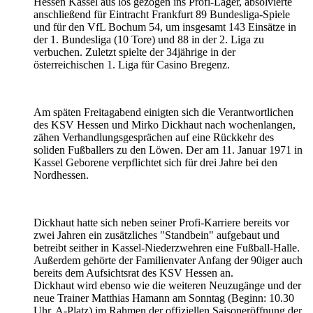
Hessen Kassel aus los gezogen ins Profi-Lager, absolvierte
anschließend für Eintracht Frankfurt 89 Bundesliga-Spiele
und für den VfL Bochum 54, um insgesamt 143 Einsätze in
der 1. Bundesliga (10 Tore) und 88 in der 2. Liga zu
verbuchen. Zuletzt spielte der 34jährige in der
österreichischen 1. Liga für Casino Bregenz.
Am späten Freitagabend einigten sich die Verantwortlichen
des KSV Hessen und Mirko Dickhaut nach wochenlangen,
zähen Verhandlungsgesprächen auf eine Rückkehr des
soliden Fußballers zu den Löwen. Der am 11. Januar 1971 in
Kassel Geborene verpflichtet sich für drei Jahre bei den
Nordhessen.
Dickhaut hatte sich neben seiner Profi-Karriere bereits vor
zwei Jahren ein zusätzliches "Standbein" aufgebaut und
betreibt seither in Kassel-Niederzwehren eine Fußball-Halle.
Außerdem gehörte der Familienvater Anfang der 90iger auch
bereits dem Aufsichtsrat des KSV Hessen an.
Dickhaut wird ebenso wie die weiteren Neuzugänge und der
neue Trainer Matthias Hamann am Sonntag (Beginn: 10.30
Uhr, A-Platz) im Rahmen der offiziellen Saisoneröffnung der