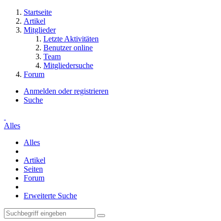
Startseite
Artikel
Mitglieder
Letzte Aktivitäten
Benutzer online
Team
Mitgliedersuche
Forum
Anmelden oder registrieren
Suche
Alles
Alles
Artikel
Seiten
Forum
Erweiterte Suche