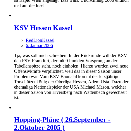
ist Rapid Wien angesagt. Das wars. Und Anfang 2006 endlich
mal auf die Insel.
KSV Hessen Kassel
RedLionKassel
6. Januar 2006
Tja, was soll mich schreiben. In der Rückrunde will der KSV
den FSV Frankfurt, der mit 9 Punkten Vorsprung an der
Tabellenspitze steht, noch einholen. Hierzu wurden zwei neue
Offensivkräfte verpflichtet, weil das in dieser Saison unser
Problem war. Vom KSV Baunatal kommt der letztjährige
Torschützenkönig der Oberliga Hessen, Adem Usta. Dazu der
ehemaliga Nationalspieler der USA Michael Mason, welcher
in dieser Saison von Elversberg nach Wattenbach gewechselt
ist.
Hopping-Pläne ( 26.September -
2.Oktober 2005 )