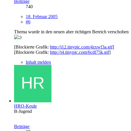
Beiträge
740
18. Februar 2005
#6
Thema wurde in den neuen aber richtigen Bereich verschoben
[Blockierte Grafik:
http://i12.tinypic.com/4zxwf3a.gif
]
[Blockierte Grafik:
http://i4.tinypic.com/6cdl75k.gif
]
Inhalt melden
HRO-Keule
B-Jugend
Beiträge