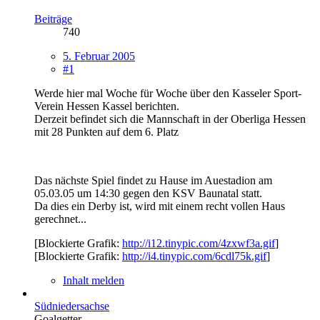
Beiträge
740
5. Februar 2005
#1
Werde hier mal Woche für Woche über den Kasseler Sport-
Verein Hessen Kassel berichten.
Derzeit befindet sich die Mannschaft in der Oberliga Hessen
mit 28 Punkten auf dem 6. Platz
Das nächste Spiel findet zu Hause im Auestadion am
05.03.05 um 14:30 gegen den KSV Baunatal statt.
Da dies ein Derby ist, wird mit einem recht vollen Haus
gerechnet...
[Blockierte Grafik:
http://i12.tinypic.com/4zxwf3a.gif
]
[Blockierte Grafik:
http://i4.tinypic.com/6cdl75k.gif
]
Inhalt melden
Südniedersachse
Goalgetter