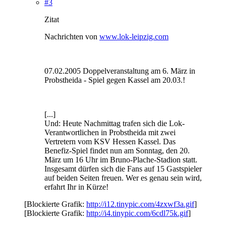
#3
Zitat
Nachrichten von
www.lok-leipzig.com
07.02.2005 Doppelveranstaltung am 6. März in
Probstheida - Spiel gegen Kassel am 20.03.!
[...]
Und: Heute Nachmittag trafen sich die Lok-
Verantwortlichen in Probstheida mit zwei
Vertretern vom KSV Hessen Kassel. Das
Benefiz-Spiel findet nun am Sonntag, den 20.
März um 16 Uhr im Bruno-Plache-Stadion statt.
Insgesamt dürfen sich die Fans auf 15 Gastspieler
auf beiden Seiten freuen. Wer es genau sein wird,
erfahrt Ihr in Kürze!
[Blockierte Grafik:
http://i12.tinypic.com/4zxwf3a.gif
]
[Blockierte Grafik:
http://i4.tinypic.com/6cdl75k.gif
]