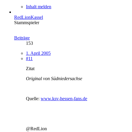
Inhalt melden
RedLionKassel
Stammspieler
Beiträge
153
1. April 2005
#11
Zitat
Original von Südniedersachse
Quelle:
www.ksv-hessen-fans.de
@RedLion