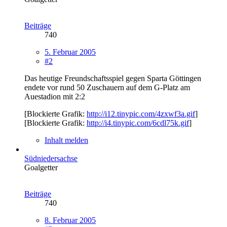
Beiträge
740
5. Februar 2005
#2
Das heutige Freundschaftsspiel gegen Sparta Göttingen
endete vor rund 50 Zuschauern auf dem G-Platz am
Auestadion mit 2:2
[Blockierte Grafik:
http://i12.tinypic.com/4zxwf3a.gif
]
[Blockierte Grafik:
http://i4.tinypic.com/6cdl75k.gif
]
Inhalt melden
Südniedersachse
Goalgetter
Beiträge
740
8. Februar 2005