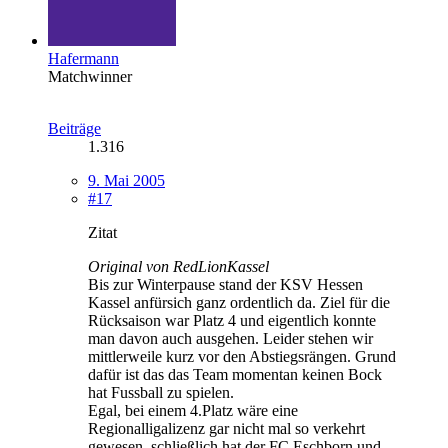
Hafermann
Matchwinner
Beiträge
1.316
9. Mai 2005
#17
Zitat
Original von RedLionKassel
Bis zur Winterpause stand der KSV Hessen
Kassel anfürsich ganz ordentlich da. Ziel für die
Rücksaison war Platz 4 und eigentlich konnte
man davon auch ausgehen. Leider stehen wir
mittlerweile kurz vor den Abstiegsrängen. Grund
dafür ist das das Team momentan keinen Bock
hat Fussball zu spielen.
Egal, bei einem 4.Platz wäre eine
Regionalligalizenz gar nicht mal so verkehrt
gewesen, schließlich hat der FC Eschborn und