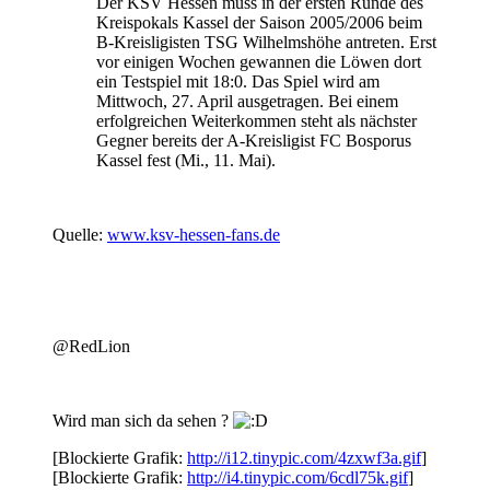
Der KSV Hessen muss in der ersten Runde des
Kreispokals Kassel der Saison 2005/2006 beim
B-Kreisligisten TSG Wilhelmshöhe antreten. Erst
vor einigen Wochen gewannen die Löwen dort
ein Testspiel mit 18:0. Das Spiel wird am
Mittwoch, 27. April ausgetragen. Bei einem
erfolgreichen Weiterkommen steht als nächster
Gegner bereits der A-Kreisligist FC Bosporus
Kassel fest (Mi., 11. Mai).
Quelle:
www.ksv-hessen-fans.de
@RedLion
Wird man sich da sehen ?
[Blockierte Grafik:
http://i12.tinypic.com/4zxwf3a.gif
]
[Blockierte Grafik:
http://i4.tinypic.com/6cdl75k.gif
]