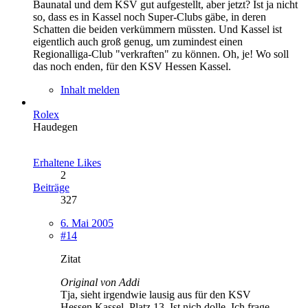
Baunatal und dem KSV gut aufgestellt, aber jetzt? Ist ja nicht
so, dass es in Kassel noch Super-Clubs gäbe, in deren
Schatten die beiden verkümmern müssten. Und Kassel ist
eigentlich auch groß genug, um zumindest einen
Regionalliga-Club "verkraften" zu können. Oh, je! Wo soll
das noch enden, für den KSV Hessen Kassel.
Inhalt melden
Rolex
Haudegen
Erhaltene Likes
2
Beiträge
327
6. Mai 2005
#14
Zitat
Original von Addi
Tja, sieht irgendwie lausig aus für den KSV
Hessen Kassel. Platz 13. Ist nich dolle. Ich frage