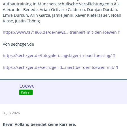
Aufbautraining in München, schulische Verpflichtungen o.ä.):
Alexander Benede, Arian Ortivero Calderon, Damjan Dordan,
Emre Dursun, Arin Garza, Jamie Jenni, Xaver Kiefersauer, Noah
Klose, Justin Thönig
https://www.tsv1860.de/de/news…-trainiert-mit-den-loewen
Von sechzger.de
https://sechzger.de/fotogaleri…ngslager-in-bad-fuessing/
https://sechzger.de/sechzger-d…niert-bei-den-loewen-mit/
Loewe
Kaiser
3. Juli 2026
Kevin Volland beendet seine Karriere.