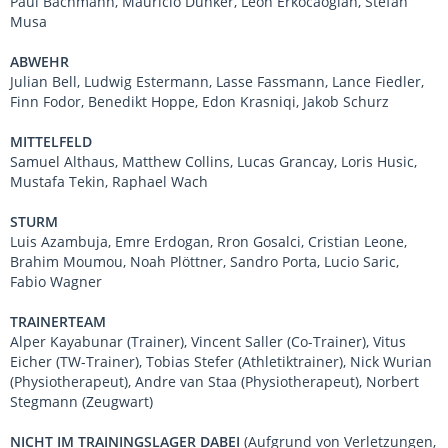
Paul Bachmann, Mauricio Dunker, Leon Erkocaoglan, Stefan
Musa
ABWEHR
Julian Bell, Ludwig Estermann, Lasse Fassmann, Lance Fiedler,
Finn Fodor, Benedikt Hoppe, Edon Krasniqi, Jakob Schurz
MITTELFELD
Samuel Althaus, Matthew Collins, Lucas Grancay, Loris Husic,
Mustafa Tekin, Raphael Wach
STURM
Luis Azambuja, Emre Erdogan, Rron Gosalci, Cristian Leone,
Brahim Moumou, Noah Plöttner, Sandro Porta, Lucio Saric,
Fabio Wagner
TRAINERTEAM
Alper Kayabunar (Trainer), Vincent Saller (Co-Trainer), Vitus
Eicher (TW-Trainer), Tobias Stefer (Athletiktrainer), Nick Wurian
(Physiotherapeut), Andre van Staa (Physiotherapeut), Norbert
Stegmann (Zeugwart)
NICHT IM TRAININGSLAGER DABEI
(Aufgrund von Verletzungen,