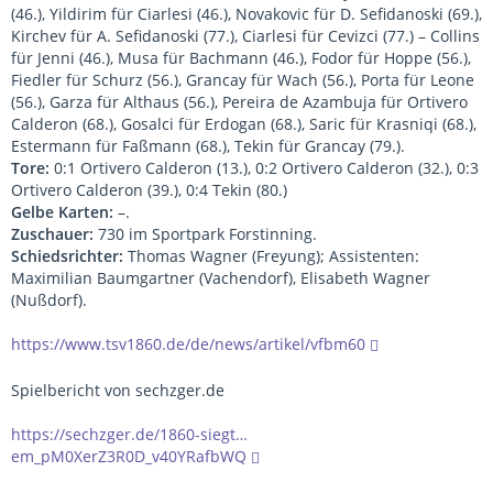
(46.), Yildirim für Ciarlesi (46.), Novakovic für D. Sefidanoski (69.),
Kirchev für A. Sefidanoski (77.), Ciarlesi für Cevizci (77.) – Collins
für Jenni (46.), Musa für Bachmann (46.), Fodor für Hoppe (56.),
Fiedler für Schurz (56.), Grancay für Wach (56.), Porta für Leone
(56.), Garza für Althaus (56.), Pereira de Azambuja für Ortivero
Calderon (68.), Gosalci für Erdogan (68.), Saric für Krasniqi (68.),
Estermann für Faßmann (68.), Tekin für Grancay (79.).
Tore:
0:1 Ortivero Calderon (13.), 0:2 Ortivero Calderon (32.), 0:3
Ortivero Calderon (39.), 0:4 Tekin (80.)
Gelbe Karten:
–.
Zuschauer:
730 im Sportpark Forstinning.
Schiedsrichter:
Thomas Wagner (Freyung); Assistenten:
Maximilian Baumgartner (Vachendorf), Elisabeth Wagner
(Nußdorf).
https://www.tsv1860.de/de/news/artikel/vfbm60
Spielbericht von sechzger.de
https://sechzger.de/1860-siegt…
em_pM0XerZ3R0D_v40YRafbWQ