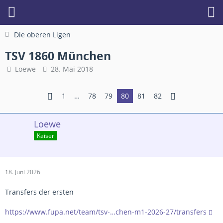
Die oberen Ligen
TSV 1860 München
Loewe
28. Mai 2018
1
…
78
79
80
81
82
Loewe
Kaiser
18. Juni 2026
Transfers der ersten
https://www.fupa.net/team/tsv-…chen-m1-2026-27/transfers