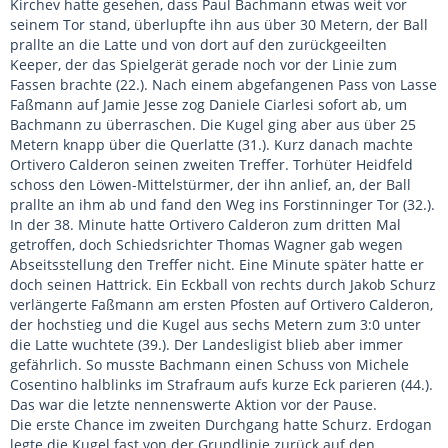
Kirchev hatte gesehen, dass Paul Bachmann etwas weit vor
seinem Tor stand, überlupfte ihn aus über 30 Metern, der Ball
prallte an die Latte und von dort auf den zurückgeeilten
Keeper, der das Spielgerät gerade noch vor der Linie zum
Fassen brachte (22.). Nach einem abgefangenen Pass von Lasse
Faßmann auf Jamie Jesse zog Daniele Ciarlesi sofort ab, um
Bachmann zu überraschen. Die Kugel ging aber aus über 25
Metern knapp über die Querlatte (31.). Kurz danach machte
Ortivero Calderon seinen zweiten Treffer. Torhüter Heidfeld
schoss den Löwen-Mittelstürmer, der ihn anlief, an, der Ball
prallte an ihm ab und fand den Weg ins Forstinninger Tor (32.).
In der 38. Minute hatte Ortivero Calderon zum dritten Mal
getroffen, doch Schiedsrichter Thomas Wagner gab wegen
Abseitsstellung den Treffer nicht. Eine Minute später hatte er
doch seinen Hattrick. Ein Eckball von rechts durch Jakob Schurz
verlängerte Faßmann am ersten Pfosten auf Ortivero Calderon,
der hochstieg und die Kugel aus sechs Metern zum 3:0 unter
die Latte wuchtete (39.). Der Landesligist blieb aber immer
gefährlich. So musste Bachmann einen Schuss von Michele
Cosentino halblinks im Strafraum aufs kurze Eck parieren (44.).
Das war die letzte nennenswerte Aktion vor der Pause.
Die erste Chance im zweiten Durchgang hatte Schurz. Erdogan
legte die Kugel fast von der Grundlinie zurück auf den