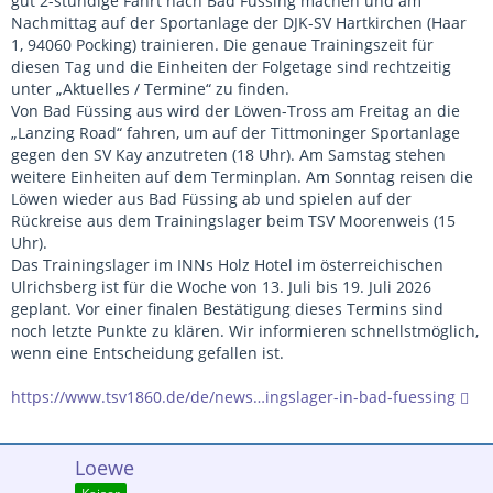
gut 2-stündige Fahrt nach Bad Füssing machen und am
Nachmittag auf der Sportanlage der DJK-SV Hartkirchen (Haar
1, 94060 Pocking) trainieren. Die genaue Trainingszeit für
diesen Tag und die Einheiten der Folgetage sind rechtzeitig
unter „Aktuelles / Termine“ zu finden.
Von Bad Füssing aus wird der Löwen-Tross am Freitag an die
„Lanzing Road“ fahren, um auf der Tittmoninger Sportanlage
gegen den SV Kay anzutreten (18 Uhr). Am Samstag stehen
weitere Einheiten auf dem Terminplan. Am Sonntag reisen die
Löwen wieder aus Bad Füssing ab und spielen auf der
Rückreise aus dem Trainingslager beim TSV Moorenweis (15
Uhr).
Das Trainingslager im INNs Holz Hotel im österreichischen
Ulrichsberg ist für die Woche von 13. Juli bis 19. Juli 2026
geplant. Vor einer finalen Bestätigung dieses Termins sind
noch letzte Punkte zu klären. Wir informieren schnellstmöglich,
wenn eine Entscheidung gefallen ist.
https://www.tsv1860.de/de/news…ingslager-in-bad-fuessing
Loewe