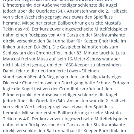
Elfmeterpunkt, der Außenverteidiger schlenzte die Kugel
jedoch über die Querlatte (54.). Ansonsten war die 2. Halbzeit
von vielen Wechseln geprägt, was etwas den Spielfluss
hemmte. Mit seiner ersten Ballberührung erzielte Mustafa
Tekin das 4:0. Der kurz zuvor eingewechselte Mittelfeldspieler
nahm einen Rückpass von Arin Garza an der Strafraumkante
direkt, versenkte den Ball unhaltbar für Keeper Endri Kola im
linken unteren Eck (80.). Die Gastgeber kämpften bis zum
Schluss um den Ehrentreffer. In der 83. Minute tauchte Luca
Mancusi frei vor Musa auf, sein 16-Meter-Schuss war aber
nicht platziert genug, um den 1860-Keeper zu überwinden.
Damit feierte die neu formierte Löwen-Elf einen
standesgemäßen 4:0-Sieg gegen den Landesliga-Aufsteiger.
Die erste Chance im zweiten Durchgang hatte Schurz. Erdogan
legte die Kugel fast von der Grundlinie zurück auf den
Elfmeterpunkt, der Außenverteidiger schlenzte die Kugel
jedoch über die Querlatte (54.). Ansonsten war die 2. Halbzeit
von vielen Wechseln geprägt, was etwas den Spielfluss
hemmte. Mit seiner ersten Ballberührung erzielte Mustafa
Tekin das 4:0. Der kurz zuvor eingewechselte Mittelfeldspieler
nahm einen Rückpass von Arin Garza an der Strafraumkante
direkt, versenkte den Ball unhaltbar für Keeper Endri Kola im