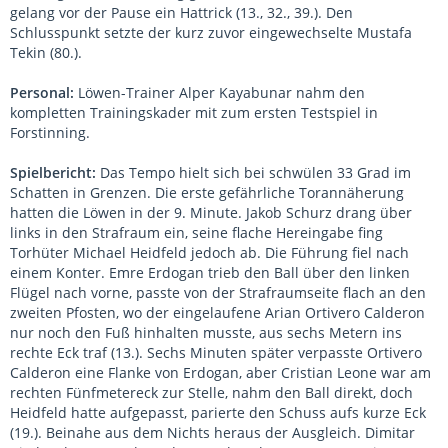
gelang vor der Pause ein Hattrick (13., 32., 39.). Den
Schlusspunkt setzte der kurz zuvor eingewechselte Mustafa
Tekin (80.).
Personal:
Löwen-Trainer Alper Kayabunar nahm den
kompletten Trainingskader mit zum ersten Testspiel in
Forstinning.
Spielbericht:
Das Tempo hielt sich bei schwülen 33 Grad im
Schatten in Grenzen. Die erste gefährliche Torannäherung
hatten die Löwen in der 9. Minute. Jakob Schurz drang über
links in den Strafraum ein, seine flache Hereingabe fing
Torhüter Michael Heidfeld jedoch ab. Die Führung fiel nach
einem Konter. Emre Erdogan trieb den Ball über den linken
Flügel nach vorne, passte von der Strafraumseite flach an den
zweiten Pfosten, wo der eingelaufene Arian Ortivero Calderon
nur noch den Fuß hinhalten musste, aus sechs Metern ins
rechte Eck traf (13.). Sechs Minuten später verpasste Ortivero
Calderon eine Flanke von Erdogan, aber Cristian Leone war am
rechten Fünfmetereck zur Stelle, nahm den Ball direkt, doch
Heidfeld hatte aufgepasst, parierte den Schuss aufs kurze Eck
(19.). Beinahe aus dem Nichts heraus der Ausgleich. Dimitar