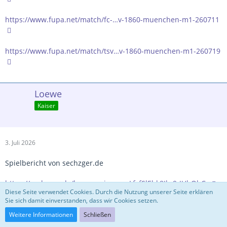
https://www.fupa.net/match/fc-…v-1860-muenchen-m1-260711
https://www.fupa.net/match/tsv…v-1860-muenchen-m1-260719
Loewe
Kaiser
3. Juli 2026
Spielbericht von sechzger.de
https://sechzger.de/loewen-sie…em_LfsfSlEhk8Jkc9-JUhOhCg
Diese Seite verwendet Cookies. Durch die Nutzung unserer Seite erklären
Sie sich damit einverstanden, dass wir Cookies setzen.
und Groundhoppers 1860
Weitere Informationen
Schließen
https://www.facebook.com/perma…