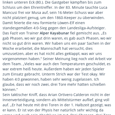
linken unteren Eck (80.). Die Gastgeber kämpften bis zum
Schluss um den Ehrentreffer. In der 83. Minute tauchte Luca
Mancusi frei vor Musa auf, sein 16-Meter-Schuss war aber
nicht platziert genug, um den 1860-Keeper zu überwinden.
Damit feierte die neu formierte Löwen-Elf einen
standesgemäßen 4:0-Sieg gegen den Landesliga-Aufsteiger.
Das Fazit von Trainer
Alper Kayabunar
fiel gemischt aus. „Es
gab Phasen, wo wir gut drin waren, es gab auch Phasen, wo wir
nicht so gut drin waren. Wir haben uns ein paar Sachen in der
Woche erarbeitet, die Mannschaft hat versucht, dies
umzusetzen, aber es hat nicht alles geklappt, was wir uns
vorgenommen haben.“ Seiner Meinung lieg noch viel Arbeit vor
dem Team. „Vieles war auch den Temperaturen geschuldet, es
war extrem heiß heute. Außerdem haben wir jeden Spieler
zum Einsatz gebracht. Unterm Strich war der Test okay. Wir
haben 4:0 gewonnen, haben sehr wenig zugelassen. Ich
glaube, dass wir noch zwei, drei Tore mehr hätten schießen
können.“
Sein taktischer Kniff, dass Arian Ortivero Calderon nicht in der
Innenverteidigung, sondern als Mittelstürmer auflief, ging voll
auf. „Er hat heute mit drei Toren in der 1. Halbzeit gezeigt, was
er kann. Er ist von der Physis her natürlich sehr wichtig da