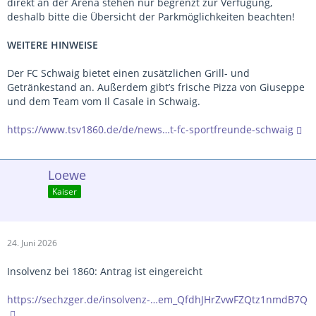
direkt an der Arena stehen nur begrenzt zur Verfügung,
deshalb bitte die Übersicht der Parkmöglichkeiten beachten!
WEITERE HINWEISE
Der FC Schwaig bietet einen zusätzlichen Grill- und
Getränkestand an. Außerdem gibt’s frische Pizza von Giuseppe
und dem Team vom Il Casale in Schwaig.
https://www.tsv1860.de/de/news…t-fc-sportfreunde-schwaig
Loewe
Kaiser
24. Juni 2026
Insolvenz bei 1860: Antrag ist eingereicht
https://sechzger.de/insolvenz-…em_QfdhJHrZvwFZQtz1nmdB7Q