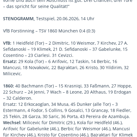
vorne und auch sein Abschluss ist gut. Drei Chancen, drei Tore
– das spricht für seine Qualität!“
STENOGRAMM,
Testspiel, 20.06.2026, 14 Uhr
VfB Forstinning – TSV 1860 München 0:4 (0:3)
VfB:
1 Heidfeld (Tor) – 2 Dimitric, 10 Weismor, 7 Kirchev, 27 A.
Sefidanoski – 19 Klimek, 21 D. Sefidanoski – 37 Gabelunke, 15
Cosentino – 23 Ciarlesi. 31 Cevizci.
Ersatz:
29 Kola (Tor) – 6 Arifovic, 12 Taskin, 14 Berbic, 16
Mancusi, 18 Novakovic, 22 Bajraktari, 26 Kristo, 30 Yildirim, 32
Milicevic.
1860:
40 Bachmann (Tor) – 15 Krasniqi, 33 Faßmann, 27 Hoppe,
22 Schurz – 24 Jenni, 7 Wach – 8 Leone, 20 Althaus, 19 Erdogan
– 32 Calderon.
Ersatz: 12 Erkocaoglan, 34 Musa, 45 Dunker (alle Tor) – 3
Estermann, 4 Fodor, 5 Collins, 9 Gosalci, 13 Grancay, 18 Fiedler,
25 Tekin, 28 Garza, 30 Saric, 36 Porta, 43 Pereira de Azambuja.
Wechsel:
Milicevic für Dimitric (29.), Kola für Heidfeld (46.),
Arifovic für Gabelunke (46.), Berbic für Weismor (46.), Mancusi
für Kirchev (46.), Kristo für Cosentino (46.), Bajraktari für Klimek