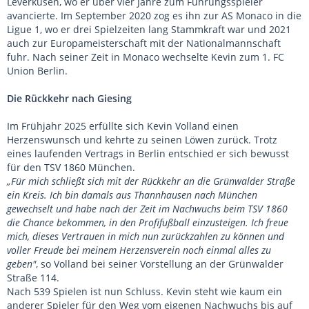
Leverkusen, wo er über vier Jahre zum Führungsspieler
avancierte. Im September 2020 zog es ihn zur AS Monaco in die
Ligue 1, wo er drei Spielzeiten lang Stammkraft war und 2021
auch zur Europameisterschaft mit der Nationalmannschaft
fuhr. Nach seiner Zeit in Monaco wechselte Kevin zum 1. FC
Union Berlin.
Die Rückkehr nach Giesing
Im Frühjahr 2025 erfüllte sich Kevin Volland einen
Herzenswunsch und kehrte zu seinen Löwen zurück. Trotz
eines laufenden Vertrags in Berlin entschied er sich bewusst
für den TSV 1860 München.
„Für mich schließt sich mit der Rückkehr an die Grünwalder Straße
ein Kreis. Ich bin damals aus Thannhausen nach München
gewechselt und habe nach der Zeit im Nachwuchs beim TSV 1860
die Chance bekommen, in den Profifußball einzusteigen. Ich freue
mich, dieses Vertrauen in mich nun zurückzahlen zu können und
voller Freude bei meinem Herzensverein noch einmal alles zu
geben"
, so Volland bei seiner Vorstellung an der Grünwalder
Straße 114.
Nach 539 Spielen ist nun Schluss. Kevin steht wie kaum ein
anderer Spieler für den Weg vom eigenen Nachwuchs bis auf