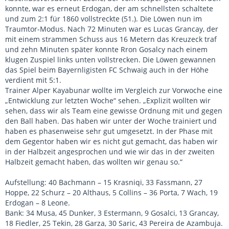
konnte, war es erneut Erdogan, der am schnellsten schaltete
und zum 2:1 für 1860 vollstreckte (51.). Die Löwen nun im
Traumtor-Modus. Nach 72 Minuten war es Lucas Grancay, der
mit einem strammen Schuss aus 16 Metern das Kreuzeck traf
und zehn Minuten später konnte Rron Gosalcy nach einem
klugen Zuspiel links unten vollstrecken. Die Löwen gewannen
das Spiel beim Bayernligisten FC Schwaig auch in der Höhe
verdient mit 5:1.
Trainer Alper Kayabunar wollte im Vergleich zur Vorwoche eine
„Entwicklung zur letzten Woche“ sehen. „Explizit wollten wir
sehen, dass wir als Team eine gewisse Ordnung mit und gegen
den Ball haben. Das haben wir unter der Woche trainiert und
haben es phasenweise sehr gut umgesetzt. In der Phase mit
dem Gegentor haben wir es nicht gut gemacht, das haben wir
in der Halbzeit angesprochen und wie wir das in der zweiten
Halbzeit gemacht haben, das wollten wir genau so.“
Aufstellung: 40 Bachmann – 15 Krasniqi, 33 Fassmann, 27
Hoppe, 22 Schurz – 20 Althaus, 5 Collins – 36 Porta, 7 Wach, 19
Erdogan – 8 Leone.
Bank: 34 Musa, 45 Dunker, 3 Estermann, 9 Gosalci, 13 Grancay,
18 Fiedler, 25 Tekin, 28 Garza, 30 Saric, 43 Pereira de Azambuja.