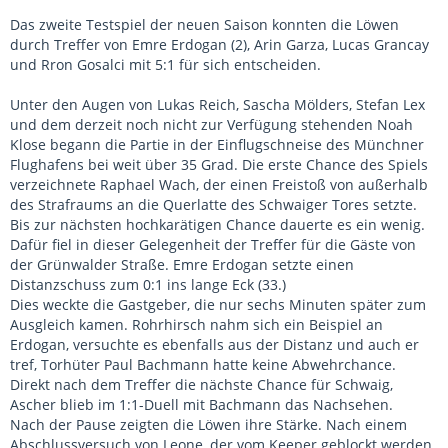
Das zweite Testspiel der neuen Saison konnten die Löwen
durch Treffer von Emre Erdogan (2), Arin Garza, Lucas Grancay
und Rron Gosalci mit 5:1 für sich entscheiden.
Unter den Augen von Lukas Reich, Sascha Mölders, Stefan Lex
und dem derzeit noch nicht zur Verfügung stehenden Noah
Klose begann die Partie in der Einflugschneise des Münchner
Flughafens bei weit über 35 Grad. Die erste Chance des Spiels
verzeichnete Raphael Wach, der einen Freistoß von außerhalb
des Strafraums an die Querlatte des Schwaiger Tores setzte.
Bis zur nächsten hochkarätigen Chance dauerte es ein wenig.
Dafür fiel in dieser Gelegenheit der Treffer für die Gäste von
der Grünwalder Straße. Emre Erdogan setzte einen
Distanzschuss zum 0:1 ins lange Eck (33.)
Dies weckte die Gastgeber, die nur sechs Minuten später zum
Ausgleich kamen. Rohrhirsch nahm sich ein Beispiel an
Erdogan, versuchte es ebenfalls aus der Distanz und auch er
tref, Torhüter Paul Bachmann hatte keine Abwehrchance.
Direkt nach dem Treffer die nächste Chance für Schwaig,
Ascher blieb im 1:1-Duell mit Bachmann das Nachsehen.
Nach der Pause zeigten die Löwen ihre Stärke. Nach einem
Abschlussversuch von Leone, der vom Keeper geblockt werden