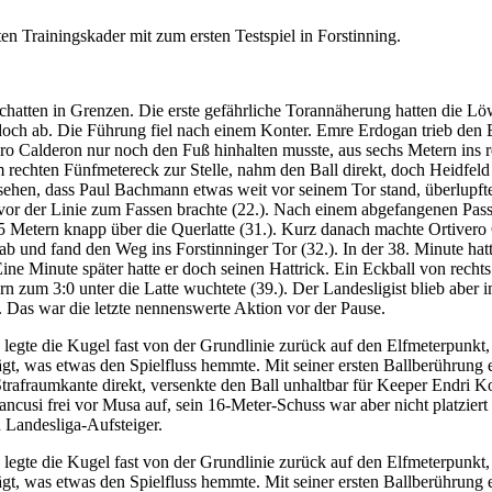
Trainingskader mit zum ersten Testspiel in Forstinning.
atten in Grenzen. Die erste gefährliche Torannäherung hatten die Löw
doch ab. Die Führung fiel nach einem Konter. Emre Erdogan trieb den B
ro Calderon nur noch den Fuß hinhalten musste, aus sechs Metern ins re
rechten Fünfmetereck zur Stelle, nahm den Ball direkt, doch Heidfeld h
ehen, dass Paul Bachmann etwas weit vor seinem Tor stand, überlupfte i
 vor der Linie zum Fassen brachte (22.). Nach einem abgefangenen Pass
Metern knapp über die Querlatte (31.). Kurz danach machte Ortivero C
m ab und fand den Weg ins Forstinninger Tor (32.). In der 38. Minute ha
ne Minute später hatte er doch seinen Hattrick. Ein Eckball von recht
rn zum 3:0 unter die Latte wuchtete (39.). Der Landesligist blieb ab
. Das war die letzte nennenswerte Aktion vor der Pause.
egte die Kugel fast von der Grundlinie zurück auf den Elfmeterpunkt, 
gt, was etwas den Spielfluss hemmte. Mit seiner ersten Ballberührung 
trafraumkante direkt, versenkte den Ball unhaltbar für Keeper Endri K
ancusi frei vor Musa auf, sein 16-Meter-Schuss war aber nicht platzie
 Landesliga-Aufsteiger.
egte die Kugel fast von der Grundlinie zurück auf den Elfmeterpunkt, 
gt, was etwas den Spielfluss hemmte. Mit seiner ersten Ballberührung 