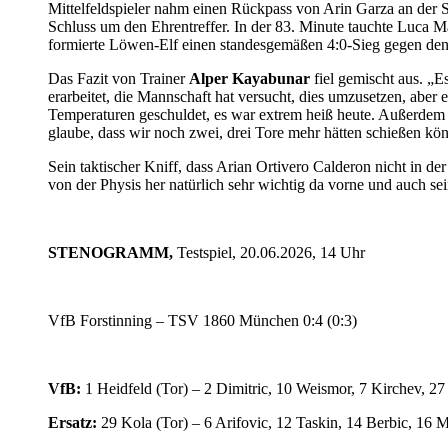
Mittelfeldspieler nahm einen Rückpass von Arin Garza an der S
Schluss um den Ehrentreffer. In der 83. Minute tauchte Luca M
formierte Löwen-Elf einen standesgemäßen 4:0-Sieg gegen den
Das Fazit von Trainer
Alper Kayabunar
fiel gemischt aus. „E
erarbeitet, die Mannschaft hat versucht, dies umzusetzen, abe
Temperaturen geschuldet, es war extrem heiß heute. Außerdem 
glaube, dass wir noch zwei, drei Tore mehr hätten schießen kö
Sein taktischer Kniff, dass Arian Ortivero Calderon nicht in der 
von der Physis her natürlich sehr wichtig da vorne und auch sein
STENOGRAMM,
Testspiel, 20.06.2026, 14 Uhr
VfB Forstinning – TSV 1860 München 0:4 (0:3)
VfB:
1 Heidfeld (Tor) – 2 Dimitric, 10 Weismor, 7 Kirchev, 27
Ersatz:
29 Kola (Tor) – 6 Arifovic, 12 Taskin, 14 Berbic, 16 M