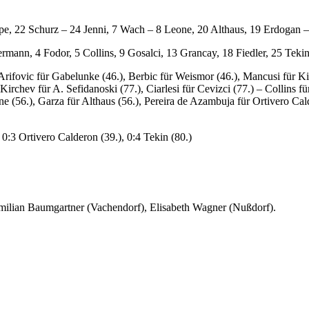
, 22 Schurz – 24 Jenni, 7 Wach – 8 Leone, 20 Althaus, 19 Erdogan –
rmann, 4 Fodor, 5 Collins, 9 Gosalci, 13 Grancay, 18 Fiedler, 25 Tekin
 Arifovic für Gabelunke (46.), Berbic für Weismor (46.), Mancusi für Kir
 Kirchev für A. Sefidanoski (77.), Ciarlesi für Cevizci (77.) – Collins 
e (56.), Garza für Althaus (56.), Pereira de Azambuja für Ortivero Cald
 0:3 Ortivero Calderon (39.), 0:4 Tekin (80.)
ilian Baumgartner (Vachendorf), Elisabeth Wagner (Nußdorf).