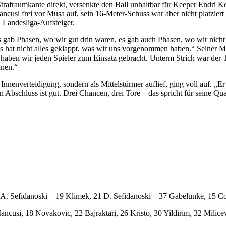
trafraumkante direkt, versenkte den Ball unhaltbar für Keeper Endri K
ancusi frei vor Musa auf, sein 16-Meter-Schuss war aber nicht platzie
 Landesliga-Aufsteiger.
s gab Phasen, wo wir gut drin waren, es gab auch Phasen, wo wir nicht
r es hat nicht alles geklappt, was wir uns vorgenommen haben.“ Seiner 
haben wir jeden Spieler zum Einsatz gebracht. Unterm Strich war der 
nnen.“
Innenverteidigung, sondern als Mittelstürmer auflief, ging voll auf. „Er 
 Abschluss ist gut. Drei Chancen, drei Tore – das spricht für seine Qual
 A. Sefidanoski – 19 Klimek, 21 D. Sefidanoski – 37 Gabelunke, 15 Cos
ancusi, 18 Novakovic, 22 Bajraktari, 26 Kristo, 30 Yildirim, 32 Milicev