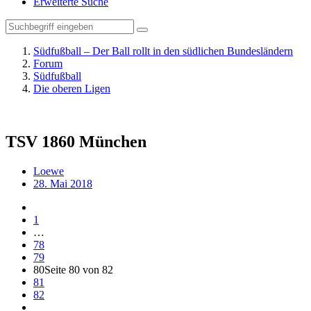
Erweiterte Suche
Südfußball – Der Ball rollt in den südlichen Bundesländern
Forum
Südfußball
Die oberen Ligen
TSV 1860 München
Loewe
28. Mai 2018
1
…
78
79
80
Seite 80 von 82
81
82