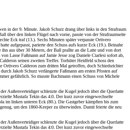
en in der 9. Minute. Jakob Schurz drang über links in den Strafraum
all über den linken Flügel nach vorne, passte von der Strafraumseite
chte Eck traf (13.). Sechs Minuten später verpasste Ortivero
atte aufgepasst, parierte den Schuss aufs kurze Eck (19.). Beinahe
hn aus über 30 Metern, der Ball prallte an die Latte und von dort
 von Lasse Faßmann auf Jamie Jesse zog Daniele Ciarlesi sofort ab,
alderon seinen zweiten Treffer. Torhüter Heidfeld schoss den
tte Ortivero Calderon zum dritten Mal getroffen, doch Schiedsrichter
s durch Jakob Schurz verlängerte Faßmann am ersten Pfosten auf
er immer gefährlich. So musste Bachmann einen Schuss von Michele
der Außenverteidiger schlenzte die Kugel jedoch über die Querlatte
erzielte Mustafa Tekin das 4:0. Der kurz zuvor eingewechselte
ola im linken unteren Eck (80.). Die Gastgeber kämpften bis zum
rt genug, um den 1860-Keeper zu überwinden. Damit feierte die neu
der Außenverteidiger schlenzte die Kugel jedoch über die Querlatte
erzielte Mustafa Tekin das 4:0. Der kurz zuvor eingewechselte