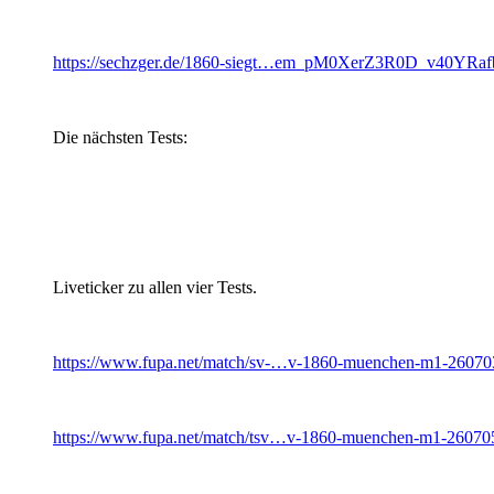
https://sechzger.de/1860-siegt…em_pM0XerZ3R0D_v40YR
Die nächsten Tests:
Liveticker zu allen vier Tests.
https://www.fupa.net/match/sv-…v-1860-muenchen-m1-26070
https://www.fupa.net/match/tsv…v-1860-muenchen-m1-26070