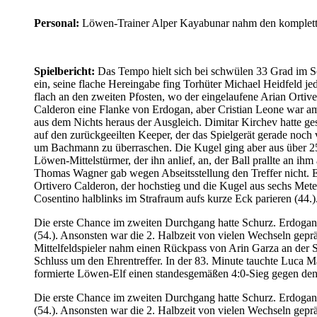
Personal:
Löwen-Trainer Alper Kayabunar nahm den kompletten 
Spielbericht:
Das Tempo hielt sich bei schwülen 33 Grad im Sch
ein, seine flache Hereingabe fing Torhüter Michael Heidfeld je
flach an den zweiten Pfosten, wo der eingelaufene Arian Ortive
Calderon eine Flanke von Erdogan, aber Cristian Leone war am 
aus dem Nichts heraus der Ausgleich. Dimitar Kirchev hatte ges
auf den zurückgeeilten Keeper, der das Spielgerät gerade noch
um Bachmann zu überraschen. Die Kugel ging aber aus über 25 
Löwen-Mittelstürmer, der ihn anlief, an, der Ball prallte an ih
Thomas Wagner gab wegen Abseitsstellung den Treffer nicht. Ei
Ortivero Calderon, der hochstieg und die Kugel aus sechs Mete
Cosentino halblinks im Strafraum aufs kurze Eck parieren (44.)
Die erste Chance im zweiten Durchgang hatte Schurz. Erdogan l
(54.). Ansonsten war die 2. Halbzeit von vielen Wechseln geprä
Mittelfeldspieler nahm einen Rückpass von Arin Garza an der S
Schluss um den Ehrentreffer. In der 83. Minute tauchte Luca M
formierte Löwen-Elf einen standesgemäßen 4:0-Sieg gegen den
Die erste Chance im zweiten Durchgang hatte Schurz. Erdogan l
(54.). Ansonsten war die 2. Halbzeit von vielen Wechseln geprä