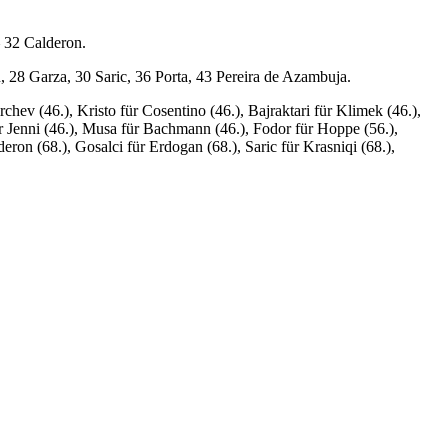
 32 Calderon.
, 28 Garza, 30 Saric, 36 Porta, 43 Pereira de Azambuja.
chev (46.), Kristo für Cosentino (46.), Bajraktari für Klimek (46.),
für Jenni (46.), Musa für Bachmann (46.), Fodor für Hoppe (56.),
eron (68.), Gosalci für Erdogan (68.), Saric für Krasniqi (68.),