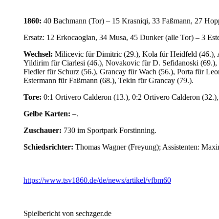
1860:
40 Bachmann (Tor) – 15 Krasniqi, 33 Faßmann, 27 Hoppe
Ersatz: 12 Erkocaoglan, 34 Musa, 45 Dunker (alle Tor) – 3 Este
Wechsel:
Milicevic für Dimitric (29.), Kola für Heidfeld (46.),
Yildirim für Ciarlesi (46.), Novakovic für D. Sefidanoski (69.),
Fiedler für Schurz (56.), Grancay für Wach (56.), Porta für Leon
Estermann für Faßmann (68.), Tekin für Grancay (79.).
Tore:
0:1 Ortivero Calderon (13.), 0:2 Ortivero Calderon (32.),
Gelbe Karten:
–.
Zuschauer:
730 im Sportpark Forstinning.
Schiedsrichter:
Thomas Wagner (Freyung); Assistenten: Maxim
https://www.tsv1860.de/de/news/artikel/vfbm60
Spielbericht von sechzger.de