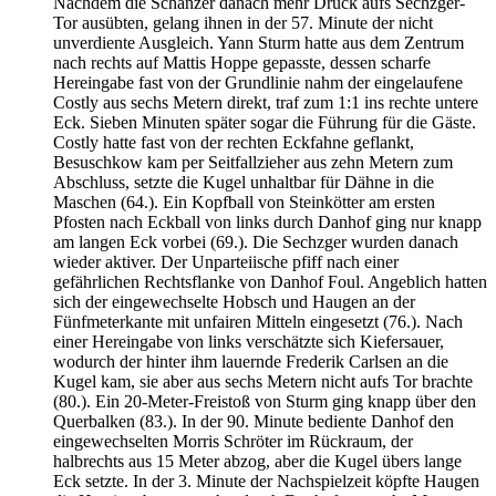
Nachdem die Schanzer danach mehr Druck aufs Sechzger-
Tor ausübten, gelang ihnen in der 57. Minute der nicht
unverdiente Ausgleich. Yann Sturm hatte aus dem Zentrum
nach rechts auf Mattis Hoppe gepasste, dessen scharfe
Hereingabe fast von der Grundlinie nahm der eingelaufene
Costly aus sechs Metern direkt, traf zum 1:1 ins rechte untere
Eck. Sieben Minuten später sogar die Führung für die Gäste.
Costly hatte fast von der rechten Eckfahne geflankt,
Besuschkow kam per Seitfallzieher aus zehn Metern zum
Abschluss, setzte die Kugel unhaltbar für Dähne in die
Maschen (64.). Ein Kopfball von Steinkötter am ersten
Pfosten nach Eckball von links durch Danhof ging nur knapp
am langen Eck vorbei (69.). Die Sechzger wurden danach
wieder aktiver. Der Unparteiische pfiff nach einer
gefährlichen Rechtsflanke von Danhof Foul. Angeblich hatten
sich der eingewechselte Hobsch und Haugen an der
Fünfmeterkante mit unfairen Mitteln eingesetzt (76.). Nach
einer Hereingabe von links verschätzte sich Kiefersauer,
wodurch der hinter ihm lauernde Frederik Carlsen an die
Kugel kam, sie aber aus sechs Metern nicht aufs Tor brachte
(80.). Ein 20-Meter-Freistoß von Sturm ging knapp über den
Querbalken (83.). In der 90. Minute bediente Danhof den
eingewechselten Morris Schröter im Rückraum, der
halbrechts aus 15 Meter abzog, aber die Kugel übers lange
Eck setzte. In der 3. Minute der Nachspielzeit köpfte Haugen