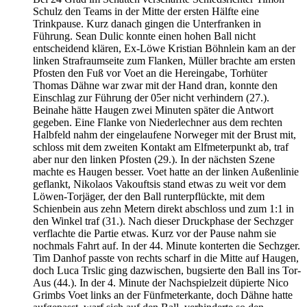
Schulz den Teams in der Mitte der ersten Hälfte eine
Trinkpause. Kurz danach gingen die Unterfranken in
Führung. Sean Dulic konnte einen hohen Ball nicht
entscheidend klären, Ex-Löwe Kristian Böhnlein kam an der
linken Strafraumseite zum Flanken, Müller brachte am ersten
Pfosten den Fuß vor Voet an die Hereingabe, Torhüter
Thomas Dähne war zwar mit der Hand dran, konnte den
Einschlag zur Führung der 05er nicht verhindern (27.).
Beinahe hätte Haugen zwei Minuten später die Antwort
gegeben. Eine Flanke von Niederlechner aus dem rechten
Halbfeld nahm der eingelaufene Norweger mit der Brust mit,
schloss mit dem zweiten Kontakt am Elfmeterpunkt ab, traf
aber nur den linken Pfosten (29.). In der nächsten Szene
machte es Haugen besser. Voet hatte an der linken Außenlinie
geflankt, Nikolaos Vakouftsis stand etwas zu weit vor dem
Löwen-Torjäger, der den Ball runterpflückte, mit dem
Schienbein aus zehn Metern direkt abschloss und zum 1:1 in
den Winkel traf (31.). Nach dieser Druckphase der Sechzger
verflachte die Partie etwas. Kurz vor der Pause nahm sie
nochmals Fahrt auf. In der 44. Minute konterten die Sechzger.
Tim Danhof passte von rechts scharf in die Mitte auf Haugen,
doch Luca Trslic ging dazwischen, bugsierte den Ball ins Tor-
Aus (44.). In der 4. Minute der Nachspielzeit düpierte Nico
Grimbs Voet links an der Fünfmeterkante, doch Dähne hatte