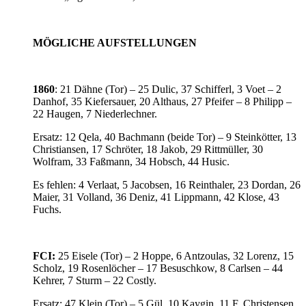
MÖGLICHE AUFSTELLUNGEN
1860
: 21 Dähne (Tor) – 25 Dulic, 37 Schifferl, 3 Voet – 2
Danhof, 35 Kiefersauer, 20 Althaus, 27 Pfeifer – 8 Philipp –
22 Haugen, 7 Niederlechner.
Ersatz: 12 Qela, 40 Bachmann (beide Tor) – 9 Steinkötter, 13
Christiansen, 17 Schröter, 18 Jakob, 29 Rittmüller, 30
Wolfram, 33 Faßmann, 34 Hobsch, 44 Husic.
Es fehlen: 4 Verlaat, 5 Jacobsen, 16 Reinthaler, 23 Dordan, 26
Maier, 31 Volland, 36 Deniz, 41 Lippmann, 42 Klose, 43
Fuchs.
FCI:
25 Eisele (Tor) – 2 Hoppe, 6 Antzoulas, 32 Lorenz, 15
Scholz, 19 Rosenlöcher – 17 Besuschkow, 8 Carlsen – 44
Kehrer, 7 Sturm – 22 Costly.
Ersatz: 47 Klein (Tor) – 5 Gül, 10 Kaygin, 11 F. Christensen,