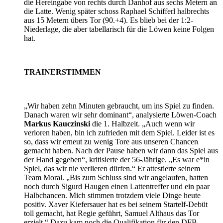
die Hereingabe von rechts durch Danhof aus sechs Metern an
die Latte. Wenig später schoss Raphael Schifferl halbrechts
aus 15 Metern übers Tor (90.+4). Es blieb bei der 1:2-
Niederlage, die aber tabellarisch für die Löwen keine Folgen
hat.
TRAINERSTIMMEN
„Wir haben zehn Minuten gebraucht, um ins Spiel zu finden.
Danach waren wir sehr dominant“, analysierte Löwen-Coach
Markus Kauczinski
die 1. Halbzeit. „Auch wenn wir
verloren haben, bin ich zufrieden mit dem Spiel. Leider ist es
so, dass wir erneut zu wenig Tore aus unseren Chancen
gemacht haben. Nach der Pause haben wir dann das Spiel aus
der Hand gegeben“, kritisierte der 56-Jährige. „Es war e*in
Spiel, das wir nie verlieren dürfen.“ Er attestierte seinem
Team Moral. „Bis zum Schluss sind wir angelaufen, hatten
noch durch Sigurd Haugen einen Lattentreffer und ein paar
Halbchancen. Mich stimmen trotzdem viele Dinge heute
positiv. Xaver Kiefersauer hat es bei seinem Startelf-Debüt
toll gemacht, hat Regie geführt, Samuel Althaus das Tor
erzielt.“ Dazu kam noch die Qualifikation für den DFB-