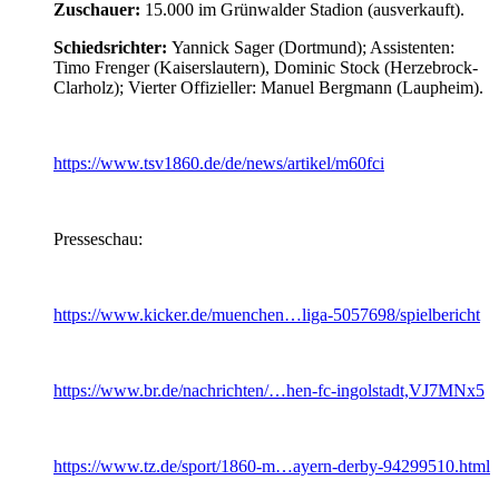
Zuschauer:
15.000 im Grünwalder Stadion (ausverkauft).
Schiedsrichter:
Yannick Sager (Dortmund); Assistenten:
Timo Frenger (Kaiserslautern), Dominic Stock (Herzebrock-
Clarholz); Vierter Offizieller: Manuel Bergmann (Laupheim).
https://www.tsv1860.de/de/news/artikel/m60fci
Presseschau:
https://www.kicker.de/muenchen…liga-5057698/spielbericht
https://www.br.de/nachrichten/…hen-fc-ingolstadt,VJ7MNx5
https://www.tz.de/sport/1860-m…ayern-derby-94299510.html