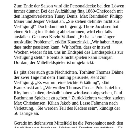
Zum Ende der Saison wird die Personaldecke bei den Löwen
immer dünner. Bei der Aufzählung fing 1860-Chefcoach mit
den langzeitverletzten Tunay Deniz, Max Reinthaler, Philipp
Maier und Jesper Verlaat an. „Sie stehen definitiv nicht zur
Verfügung!“ Doch damit nicht genug. Thore Jacobsen hat
einen Schlag im Training abbekommen, wird ebenfalls
ausfallen. Genauso Kevin Volland. „Er hat schon länger
muskuläre Probleme“, erklärt Kauczinski. „Wir haben Angst,
dass mehr passieren kann. Wir hoffen, dass er in zwei
Wochen wieder fit ist, uns im Endspiel des Landespokals zur
Verfügung steht.“ Ebenfalls nicht spielen kann Damjan
Dordan, der Mittelfeldspieler ist umgeknickt.
Es gibt aber auch gute Nachrichten. Torhüter Thomas Dähne,
der zwei Tage mit dem Training pausierte, steht zur
Verfügung. „Es war nur eine leichte Erkältung“, klärt
Kauczinski auf. „Wir wollen Thomas für das Pokalspiel im
Rhythmus halten, deshalb haben wir davon abgesehen, Paul
Bachmann Spielzeit zu geben.“ Zurückkehren werden zudem
Max Christiansen, Kilian Jakob und Lasse Faßmann nach
Verletzung. „Sie werden Teil des Kaders sein“, kündigt der
56-Jährige an.
Gerade im defensiven Mittelfeld ist die Personalnot nach den