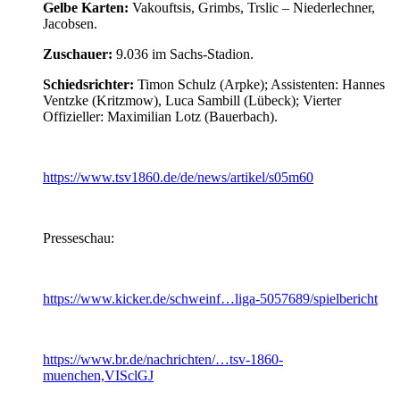
Gelbe Karten:
Vakouftsis, Grimbs, Trslic – Niederlechner,
Jacobsen.
Zuschauer:
9.036 im Sachs-Stadion.
Schiedsrichter:
Timon Schulz (Arpke); Assistenten: Hannes
Ventzke (Kritzmow), Luca Sambill (Lübeck); Vierter
Offizieller: Maximilian Lotz (Bauerbach).
https://www.tsv1860.de/de/news/artikel/s05m60
Presseschau:
https://www.kicker.de/schweinf…liga-5057689/spielbericht
https://www.br.de/nachrichten/…tsv-1860-
muenchen,VISclGJ