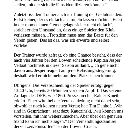
stellen, mit der sich die Fans identifizieren können.“
Zuletzt riss dem Trainer auch im Training der Geduldsfaden.
Er ist keiner, der es einfach austrudeln lassen möchte. „Es ist
in der momentanen Gemengelage sicher nicht einfach“,
spricht er den Umstand an, dass einige Spieler den Klub
verlassen müssen. „Trotzdem muss man das Beste für den
Verein geben. Das ist das, was ich erwarte und selbst
vorlebe!“
Der Trainer wurde gefragt, ob eine Chance besteht, dass der
nach vier Jahren bei den Löwen scheidende Kapitän Jesper
Verlaat nochmals in dieser Saison aufläuft. „Ich gehe nicht
davon aus. Jesper reagiert auf jede Belastungssteigerung,
deshalb wird er nicht mehr auf dem Platz stehen können.“
Übrigens: Die Verabschiedung der Spieler erfolgt gegen
13.40 Uhr, bereits 20 Minuten vor dem Anpfiff. Das sei eine
Auflage des DFB, wie 1860-Pressesprecher Rainer Kmeth
erklärt. Einer wird bei der Verabschiedung nicht dabei sein,
obwohl er noch keinen neuen Vertag hat: Tim Danhof. „Wir
sind in Gesprächen“, sagt dazu Kauczinski, „wir können uns
vorstellen, mit ihm weiterzumachen. Aber über den genauen
Stand kann ich nichts sagen.“ Der Verhandlungsstand sei
derzeit „ergebnisoffen“, so der Löwen-Coach.