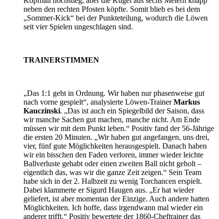
Kopfball hochstieg, aber die Kugel aus sechs Metern knapp
neben den rechten Pfosten köpfte. Somit blieb es bei dem
„Sommer-Kick“ bei der Punkteteilung, wodurch die Löwen
seit vier Spielen ungeschlagen sind.
TRAINERSTIMMEN
„Das 1:1 geht in Ordnung. Wir haben nur phasenweise gut
nach vorne gespielt“, analysierte Löwen-Trainer
Markus
Kauczinski
. „Das ist auch ein Spiegelbild der Saison, dass
wir manche Sachen gut machen, manche nicht. Am Ende
müssen wir mit dem Punkt leben.“ Positiv fand der 56-Jährige
die ersten 20 Minuten. „Wir haben gut angefangen, uns drei,
vier, fünf gute Möglichkeiten herausgespielt. Danach haben
wir ein bisschen den Faden verloren, immer wieder leichte
Ballverluste gehabt oder einen zweiten Ball nicht geholt –
eigentlich das, was wir die ganze Zeit zeigen.“ Sein Team
habe sich in der 2. Halbzeit zu wenig Torchancen erspielt.
Dabei klammerte er Sigurd Haugen aus. „Er hat wieder
geliefert, ist aber momentan der Einzige. Auch andere hatten
Möglichkeiten. Ich hoffe, dass irgendwann mal wieder ein
anderer trifft.“ Positiv bewertete der 1860-Cheftrainer das