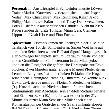
Personal:
Im Auswärtsspiel in Schweinfurt musste Löwen-
Trainer Markus Kauczinski verletzungsbedingt auf Jesper
Verlaat, Max Christiansen, Max Reinthaler, Kilian Jakob,
Philipp Maier, Lasse Faßmann und Tunay Deniz verzichten.
Loris Husic fehlte aus schulischen Gründen. Nicht im 20er-
Kader standen der dritte Torhüter Miran Qela, Clemens
Lippmann, Noah Klose und Finn Fuchs.
Spielverlauf:
Erstmals kamen die Sechzger in der 7. Minute
gefährlich vors Tor der Schweinfurter. Simen Voet hatte auf
der linken Seite einen weiten Ball auf Sigurd Haugen gespielt.
Der Norweger behauptete sich im Strafraum, passte von der
linken Grundlinie am Fünfmeterraum in die Mitte, jedoch
konnten die Gastgeber die gefährliche Hereingabe zur Ecke
blocken. Zwei Minuten später eroberte Manuel Pfeifer gegen
Leonhard Langhans fast an der linken Eckfahne die Kugel,
seine flache Hereingabe Richtung Elfmeterpunkt konnte Nick
Doktorczyk gerade noch vor Florian Niederlechner klären
(9.). Kurz danach kam Niederlechner auf der rechten
Strafraumseite zum Abschluss, sein 14-Meter-Schuss parierte
Toni Stahl zur Ecke (10.). Pfeifer war es, der in der 21.
Minute als letzter Mann Sebastian Müller nach einer
Kontersituation per Grätsche an der Strafraumkante stoppte.
Bei 24 Grad im Schatten verschaffte Schiedsrichter Timon