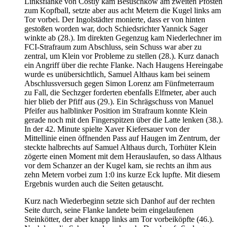
Linksflanke von Costly kam Besuschkow am zweiten Pfosten
zum Kopfball, setzte aber aus acht Metern die Kugel links am
Tor vorbei. Der Ingolstädter monierte, dass er von hinten
gestoßen worden war, doch Schiedsrichter Yannick Sager
winkte ab (28.). Im direkten Gegenzug kam Niederlechner im
FCI-Strafraum zum Abschluss, sein Schuss war aber zu
zentral, um Klein vor Probleme zu stellen (28.). Kurz danach
ein Angriff über die rechte Flanke. Nach Haugens Hereingabe
wurde es unübersichtlich, Samuel Althaus kam bei seinem
Abschlussversuch gegen Simon Lorenz am Fünfmeterraum
zu Fall, die Sechzger forderten ebenfalls Elfmeter, aber auch
hier blieb der Pfiff aus (29.). Ein Schrägschuss von Manuel
Pfeifer aus halblinker Position im Strafraum konnte Klein
gerade noch mit den Fingerspitzen über die Latte lenken (38.).
In der 42. Minute spielte Xaver Kiefersauer von der
Mittellinie einen öffnenden Pass auf Haugen im Zentrum, der
steckte halbrechts auf Samuel Althaus durch, Torhüter Klein
zögerte einen Moment mit dem Herauslaufen, so dass Althaus
vor dem Schanzer an der Kugel kam, sie rechts an ihm aus
zehn Metern vorbei zum 1:0 ins kurze Eck lupfte. Mit diesem
Ergebnis wurden auch die Seiten getauscht.
Kurz nach Wiederbeginn setzte sich Danhof auf der rechten
Seite durch, seine Flanke landete beim eingelaufenen
Steinkötter, der aber knapp links am Tor vorbeiköpfte (46.).