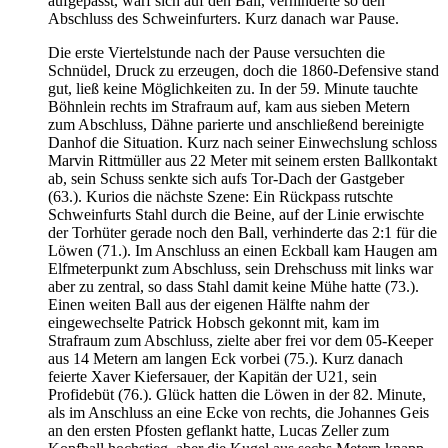
aufgepasst, warf sich auf den Ball, verhinderte so den
Abschluss des Schweinfurters. Kurz danach war Pause.
Die erste Viertelstunde nach der Pause versuchten die
Schnüdel, Druck zu erzeugen, doch die 1860-Defensive stand
gut, ließ keine Möglichkeiten zu. In der 59. Minute tauchte
Böhnlein rechts im Strafraum auf, kam aus sieben Metern
zum Abschluss, Dähne parierte und anschließend bereinigte
Danhof die Situation. Kurz nach seiner Einwechslung schloss
Marvin Rittmüller aus 22 Meter mit seinem ersten Ballkontakt
ab, sein Schuss senkte sich aufs Tor-Dach der Gastgeber
(63.). Kurios die nächste Szene: Ein Rückpass rutschte
Schweinfurts Stahl durch die Beine, auf der Linie erwischte
der Torhüter gerade noch den Ball, verhinderte das 2:1 für die
Löwen (71.). Im Anschluss an einen Eckball kam Haugen am
Elfmeterpunkt zum Abschluss, sein Drehschuss mit links war
aber zu zentral, so dass Stahl damit keine Mühe hatte (73.).
Einen weiten Ball aus der eigenen Hälfte nahm der
eingewechselte Patrick Hobsch gekonnt mit, kam im
Strafraum zum Abschluss, zielte aber frei vor dem 05-Keeper
aus 14 Metern am langen Eck vorbei (75.). Kurz danach
feierte Xaver Kiefersauer, der Kapitän der U21, sein
Profidebüt (76.). Glück hatten die Löwen in der 82. Minute,
als im Anschluss an eine Ecke von rechts, die Johannes Geis
an den ersten Pfosten geflankt hatte, Lucas Zeller zum