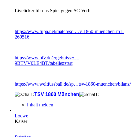
Liveticker für das Spiel gegen SC Verl:
https://www.fupa.net/match/sc-…v-1860-muenchen-m1-
260516
https://www.bfv.de/ergebnisse/…
9BTVV0LE4BT/tabelle#start
https://www.weltfussball.de/sp…tsv-1860-muenchen/bilanz/
TSV 1860 München
Inhalt melden
Loewe
Kaiser