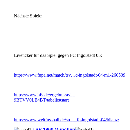
Nächste Spiele:
Liveticker für das Spiel gegen FC Ingolstadt 05:
https://www.fupa.net/match/tsv…c-ingolstadt-04-m1-260509
https://www.bfv.de/ergebnisse/…
9BTVV0LE4BT/tabelle#start
https://www.weltfussball.de/sp…_fc-ingolstadt-04/bilanz/
TSV 1860 München