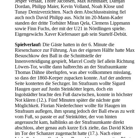
Jesper Verlaat, Thore Jacobsen, Max Reinthaler, Damjan
Dordan, Philipp Maier, Kevin Volland, Noah Klose und
Tunay Denizverzichten. Nach dem Abschlusstraining fiel
auch noch David Philipp aus. Nicht im 20-Mann-Kader
standen der dritte Torhüter Miran Qela, Clemens Lippmann
sowie Finn Fuchs, der mit der U21 in Nördlingen spielte.
Eigengewächs Xaver Kiefersauer gab sein Startelf-Debüt.
Spielverlauf:
Die Gäste hatten in der 6. Minute die
Riesenchance zur Führung. Aus der eigenen Hälfte hatte Max
Besuschkow den Ball in die Schnittstelle der
Innenverteidigung gespielt, Marcel Costly lief allein Richtung
Löwen-Tor, wollte dann halbrechts an der Strafraumkante
Thomas Dähne überlupfen, was aber vollkommen misslang,
so dass der 1860-Keeper zupacken konnte. Auf der anderen
Seite konterten die Sechzger. Im Strafraum wollte Sigurd
Haugen quer auf Justin Steinkötter legen, doch ein
Ingolstädter brachte den Fuß dazwischen, konnte in höchster
Not klären (12.). Fünf Minuten später die nächste gute
Möglichkeit. Florian Niederlechner wollte für Haugen im
Strafraum auflegen, ihm sprang jedoch der Ball etwas zu weit
vom Fuß, so passte er auf Steinkötter, der von hinten
angerauscht kam, halblinks an der Strafraumkante direkt
abschloss, aber genau aufs kurze Eck zielte, das David Klein
im Tor der Schanzer zugemacht hatte (17.). Nach einer