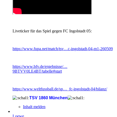
Liveticker für das Spiel gegen FC Ingolstadt 05:
https://www.fupa.net/match/tsv…c-ingolstadt-04-m1-260509
https://www.bfv.de/ergebnisse/…
9BTVV0LE4BT/tabelle#start
https://www.weltfussball.de/sp…_fc-ingolstadt-04/bilanz/
TSV 1860 München
Inhalt melden
Loewe