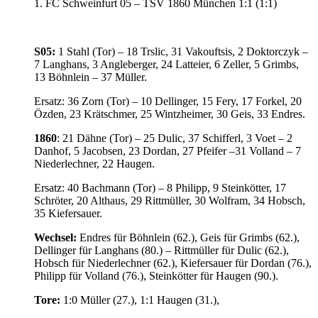
1. FC Schweinfurt 05 – TSV 1860 München 1:1 (1:1)
S05:
1 Stahl (Tor) – 18 Trslic, 31 Vakouftsis, 2 Doktorczyk –
7 Langhans, 3 Angleberger, 24 Latteier, 6 Zeller, 5 Grimbs,
13 Böhnlein – 37 Müller.
Ersatz: 36 Zorn (Tor) – 10 Dellinger, 15 Fery, 17 Forkel, 20
Özden, 23 Krätschmer, 25 Wintzheimer, 30 Geis, 33 Endres.
1860
: 21 Dähne (Tor) – 25 Dulic, 37 Schifferl, 3 Voet – 2
Danhof, 5 Jacobsen, 23 Dordan, 27 Pfeifer –31 Volland – 7
Niederlechner, 22 Haugen.
Ersatz: 40 Bachmann (Tor) – 8 Philipp, 9 Steinkötter, 17
Schröter, 20 Althaus, 29 Rittmüller, 30 Wolfram, 34 Hobsch,
35 Kiefersauer.
Wechsel:
Endres für Böhnlein (62.), Geis für Grimbs (62.),
Dellinger für Langhans (80.) – Rittmüller für Dulic (62.),
Hobsch für Niederlechner (62.), Kiefersauer für Dordan (76.),
Philipp für Volland (76.), Steinkötter für Haugen (90.).
Tore:
1:0 Müller (27.), 1:1 Haugen (31.),