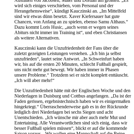
Ausfällen von Jacobsen, Maier und Dordan am größten. „Es
wird sich einiges verschieben, vom Personal und der
Herangehensweise“, kündigt Kauczinski an. „Im Mittelfeld
sind wir etwas dünn besetzt. Xaver Kiefersauer hat gute
Chancen, von Anfang an zu spielen, ebenso Samu Althaus.“
Dazu kommt Loris Husic, „auch wenn er wegen seines
Abiturs nicht immer im Training ist“, und eben Christiansen
als weitere Alternativen.
Kauczinski kann die Unzufriedenheit der Fans über die
zuletzt gezeigten Leistungen verstehen. „Ich bin ja selbst
unzufrieden“, lautet seine Antwort. „In Schweinfurt haben
wir, bis auf die ersten 20 Minuten, schlecht Fußball gespielt,
uns nicht mehr gut bewegt. Wir haben immer in Phasen
unsere Probleme.“ Trotzdem sei er nicht komplett enttäuscht.
„Ich will aber mehr!“
Die Unzufriedenheit hätte mit der Englischen Woche und den
Niederlagen in Duisburg und Cottbus angefangen. „Da ist der
Faden gerissen, ergebnistechnisch haben wir es einigermaßen
hingekriegt.“ Überraschenderweise gab es in der Rückrunde
lediglich drei Niederlagen bei sechs Siegen und acht
Unentschieden. „Ich wünsche mir aber auch mehr Mut und
Entertaining. Alle Verantwortlichen sind sich einig, dass wir
besser Fußball spielen müssen“, blickt er auf die kommende
Saison voraus. „Wir wollen eine Mannschaft auf die Beine