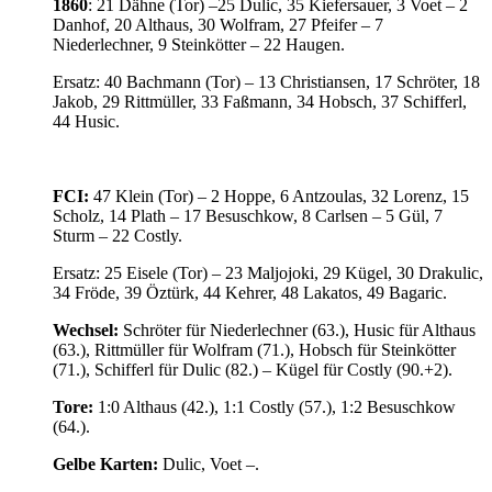
1860
: 21 Dähne (Tor) –25 Dulic, 35 Kiefersauer, 3 Voet – 2
Danhof, 20 Althaus, 30 Wolfram, 27 Pfeifer – 7
Niederlechner, 9 Steinkötter – 22 Haugen.
Ersatz: 40 Bachmann (Tor) – 13 Christiansen, 17 Schröter, 18
Jakob, 29 Rittmüller, 33 Faßmann, 34 Hobsch, 37 Schifferl,
44 Husic.
FCI:
47 Klein (Tor) – 2 Hoppe, 6 Antzoulas, 32 Lorenz, 15
Scholz, 14 Plath – 17 Besuschkow, 8 Carlsen – 5 Gül, 7
Sturm – 22 Costly.
Ersatz: 25 Eisele (Tor) – 23 Maljojoki, 29 Kügel, 30 Drakulic,
34 Fröde, 39 Öztürk, 44 Kehrer, 48 Lakatos, 49 Bagaric.
Wechsel:
Schröter für Niederlechner (63.), Husic für Althaus
(63.), Rittmüller für Wolfram (71.), Hobsch für Steinkötter
(71.), Schifferl für Dulic (82.) – Kügel für Costly (90.+2).
Tore:
1:0 Althaus (42.), 1:1 Costly (57.), 1:2 Besuschkow
(64.).
Gelbe Karten:
Dulic, Voet –.