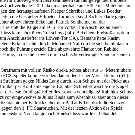
atte für Ludewig vorm Sechzehnmeterraum aufgelegt, der dribbelte
as hochverdiente 2:0. Lakenmacher hatte auf Höhe der Mittellinie an
ich gegen den herausgelaufenen Keeper Schreiber und Lukas Boeder
derten die Gastgeber Elfmeter. Torhüter David Richter klärte gegen
ch einer abgewehrten Ecke kam Patrick Sontheimer an der
hu-Freistoß die Kugel am FCS-Tor vorbei. Im Anschluss an einen
hluss kam, aber übers Tor schoss (34.). Bei einem Freistoß aus dem
um Anschlusstreffer ins Löwen-Tor (39.). Beinahe hätte Kasim
etretene Ecke rutschte durch, Mohamed Naifi drehte sich halblinks um
t noch die Führung erzielt. Eine abgewehrte Flanke von Rabihic
 Partie, in der die Löwen durch schlecht verteidigte Standards einen
trafraum mit vollem Risiko direkt, schoss aber aus 14 Metern übers
n FCS-Spieler konnte vor dem lauernden Jesper Verlaat klären (63.).
 im Strafraum gegen Niklas Lang durch, sein Schuss mit der Pieke aus
Brünker per Kopf aufs eigene Tor, aber Schreiber wischte die Kugel
r der erste Drittliga-Treffer des Löwen-Verteidigers! Rabihics Schuss
zuvor eingewechselte Julius Biada zum Abschluss, aber auch dieser
tz brachte per Fallrückzieher den Ball aufs Tor, doch die Sechzger
 gegen den 1. FC Saarbrücken. Mit der letzten Aktion des Spiels
ammenstieß. Noch lange nach Spielschluss wurde er behandelt.