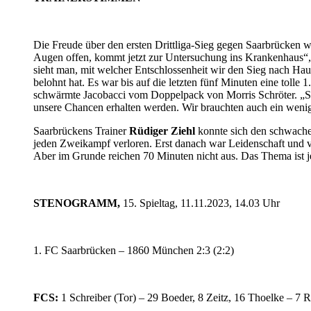
Die Freude über den ersten Drittliga-Sieg gegen Saarbrücken
Augen offen, kommt jetzt zur Untersuchung ins Krankenhaus“, k
sieht man, mit welcher Entschlossenheit wir den Sieg nach Hause
belohnt hat. Es war bis auf die letzten fünf Minuten eine toll
schwärmte Jacobacci vom Doppelpack von Morris Schröter. „Scha
unsere Chancen erhalten werden. Wir brauchten auch ein weni
Saarbrückens Trainer
Rüdiger Ziehl
konnte sich den schwachen
jeden Zweikampf verloren. Erst danach war Leidenschaft und vie
Aber im Grunde reichen 70 Minuten nicht aus. Das Thema ist je
STENOGRAMM,
15. Spieltag, 11.11.2023, 14.03 Uhr
1. FC Saarbrücken – 1860 München 2:3 (2:2)
FCS:
1 Schreiber (Tor) – 29 Boeder, 8 Zeitz, 16 Thoelke – 7 R