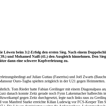
 die Löwen beim 3:2-Erfolg den ersten Sieg. Nach einem Doppelsch
z (39.) und Mohamed
Naifi (41.) den Ausgleich hinnehmen. Den Siegt
chütze dann eine schwere Kopfverletzung zu.
letzungsbedingt auf Julian Guttau (Faserriss) und Joël Zwarts (Bauchm
nsour Ouro-Tagba spielten zeitgleich in der U21 gegen Heimstetten.
lich. Tom Rieder hatte Fabian Greilinger mit einem Diagonalpass angesp
urz danach konnte Zeitz gerade noch Fynn Lakenmacher halbrechts im 
tzweikampf gegen Zeitz durchgesetzt, legte nach links raus zu Greiling
Ball von Manfred Starke erreichte Kilian Ludewig vor FCS-Keeper Tim 