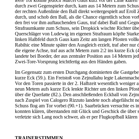
leere Tor konnte jedoch Marcel Gaus kurz vor der Linie kläre
durch zwei Gegenspieler durch, kam aus 14 Metern zum Schuss, 
der rechten Außenlinie den Ball direkt weitergespielt auf Eroll
durch, und schob den Ball, als die Chance eigentlich schon vor
den frei vor ihm auftauchenden Gaus, traf dabei Ball und Gegne
Strafraumkante zum Schuss, sein Dropkick wischte Richter über
Querschläger von Ludewig im eigenen Strafraum köpfte Starke 
linken Halbfeld durch Gaus kam Zeitz am langen Pfosten vollk
Rabihic eine Minute später den Ausgleich erzielt, traf aber nu
die eigene Achse, traf aus acht Metern zum 2:2 ins kurze Eck (
landete bei Boeder, der aus zentraler Position aus 14 Metern j
Zwei-Tore-Vorsprung leichtfertig aus den Händen gaben.
Im Gegensatz zum ersten Durchgang dominierten die Gastgeber 
kurze Eck (59.). Ein Freistoß von Zejnullahu legte Lakenmache
Vor den Toren passierte in der 2. Halbzeit wesentlich weniger 
neun Metern aufs kurze Eck lenkte Richter um den linken Pfost
über die Querlatte (82.). Den anschließenden Eckball von Zejnu
nach Zuspiel von Calogero Rizzuto landete noch abgefälscht n
Schuss flog am Tor vorbei (90.+1). Saarbrücken versuchte es in
konnten klären, überstanden mit Glück und Geschick die über s
verletzte sich Lang noch schwer, als er per Flugkopfball klä
TRAINERSTIMMEN