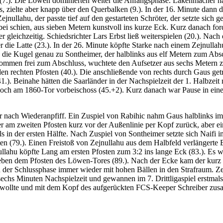
n (7.). Die Löwen dominierten weiter die Anfangsphase. Lakenmacher h
zielte aber knapp über den Querbalken (9.). In der 16. Minute dann d
 Zejnullahu, der passte tief auf den gestarteten Schröter, der setzte s
bei schien, aus sieben Metern kunstvoll ins kurze Eck. Kurz danach for
r gleichzeitig. Schiedsrichter Lars Erbst ließ weiterspielen (20.). Na
 die Latte (23.). In der 26. Minute köpfte Starke nach einem Zejnulla
die Kugel genau zu Sontheimer, der halblinks aus elf Metern zum Absc
ommen frei zum Abschluss, wuchtete den Aufsetzer aus sechs Metern z
r den rechten Pfosten (40.). Die anschließende von rechts durch Gaus g
41.). Beinahe hätten die Saarländer in der Nachspielzeit der 1. Halbzei
edoch am 1860-Tor vorbeischoss (45.+2). Kurz danach war Pause in einer
nach Wiederanpfiff. Ein Zuspiel von Rabihic nahm Gaus halblinks im S
r am zweiten Pfosten kurz vor der Außenlinie per Kopf zurück, aber ei
als in der ersten Hälfte. Nach Zuspiel von Sontheimer setzte sich Naifi
en (79.). Einen Freistoß von Zejnullahu aus dem Halbfeld verlängerte 
llahu köpfte Lang am ersten Pfosten zum 3:2 ins lange Eck (83.). Es wa
eben dem Pfosten des Löwen-Tores (89.). Nach der Ecke kam der kurz 
 der Schlussphase immer wieder mit hohen Bällen in den Strafraum. Zei
echs Minuten Nachspielzeit und gewannen im 7. Drittligaspiel erstmals
ren wollte und mit dem Kopf des aufgerückten FCS-Keeper Schreiber zus