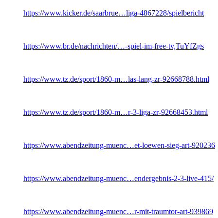
https://www.kicker.de/saarbrue…liga-4867228/spielbericht
https://www.br.de/nachrichten/…-spiel-im-free-tv,TuYfZgs
https://www.tz.de/sport/1860-m…las-lang-zr-92668788.html
https://www.tz.de/sport/1860-m…r-3-liga-zr-92668453.html
https://www.abendzeitung-muenc…et-loewen-sieg-art-920236
https://www.abendzeitung-muenc…endergebnis-2-3-live-415/
https://www.abendzeitung-muenc…r-mit-traumtor-art-939869