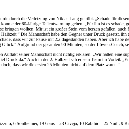
 wurde durch die Verletzung von Niklas Lang getrübt. „Schade für di
onnte der 60-Jährige Teilentwarnung geben. „Für ihn ist es schade, ge
 bringen wollten. Mir ist ein großer Stein vom herzen gefallen, auch fü
e 1. Halbzeit.“ Die Mannschaft habe den Gegner unter Druck gesetzt, ih
de, dass wir zur Pause mit 2:2 dagestanden haben. Aber ich habe den Ju
g Glück.“ Aufgrund der gesamten 90 Minuten, so der Löwen-Coach, sei 
 Auftakt seiner Mannschaft nicht richtig erklären. „Wir hatten eine s
l Druck da.“ Auch in der 2. Halbzeit sah er sein Team im Vorteil. „Ers
doch, dass wir die ersten 25 Minuten nicht auf dem Platz waren.“
izzuto, 6 Sontheimer, 19 Gaus – 23 Civeja, 10 Rabihic – 25 Naifi, 9 B