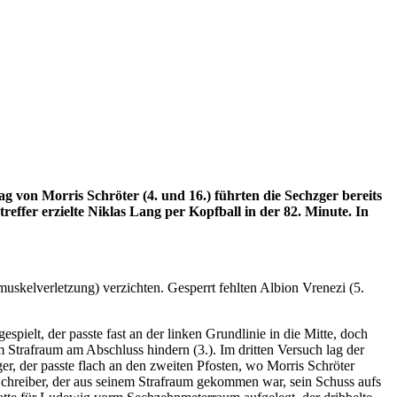
lag von Morris S
chröter (4. und 16.) führten die Sechzger bereits
reffer erzielte Niklas Lang per Kopfball in der 82. Minute. In
uskelverletzung) verzichten. Gesperrt fehlten Albion Vrenezi (5.
ielt, der passte fast an der linken Grundlinie in die Mitte, doch
Strafraum am Abschluss hindern (3.). Im dritten Versuch lag der
er, der passte flach an den zweiten Pfosten, wo Morris Schröter
Schreiber, der aus seinem Strafraum gekommen war, sein Schuss aufs