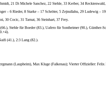
chmidt, 21 Di Michele Sanchez, 22 Stehle, 33 Kerber, 34 Recktenwald,
linger – 6 Rieder, 8 Starke – 17 Schröter, 5 Zejnullahu, 29 Ludewig – 
ni, 30 Cocic, 31 Tarnat, 36 Steinhart, 37 Frey.
(66.), Stehle für Boeder (83.), Uafero für Sontheimer (90.), Günther-S
90.+4).
Naifi (41.), 2:3 Lang (82.).
ergmann (Laupheim), Max Kluge (Falkenau); Vierter Offizieller: Felix 