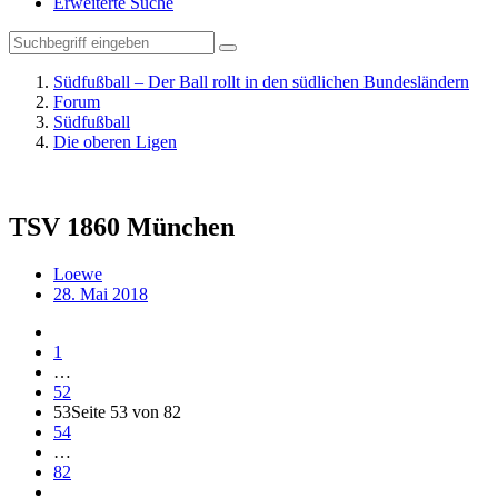
Erweiterte Suche
Südfußball – Der Ball rollt in den südlichen Bundesländern
Forum
Südfußball
Die oberen Ligen
TSV 1860 München
Loewe
28. Mai 2018
1
…
52
53
Seite 53 von 82
54
…
82