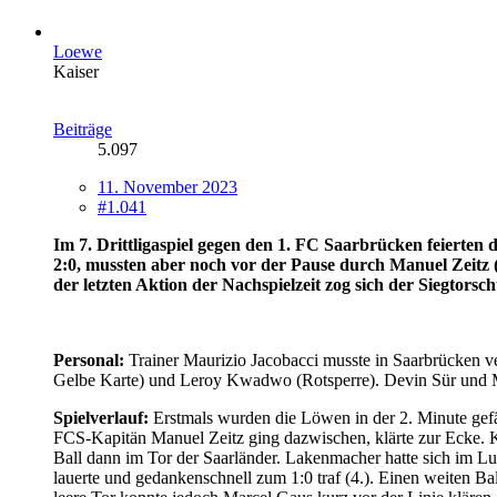
Loewe
Kaiser
Beiträge
5.097
11. November 2023
#1.041
Im 7. Drittligaspiel gegen den 1. FC Saarbrücken feierten
2:0, mussten aber noch vor der Pause durch Manuel Zeit
der letzten Aktion der Nachspielzeit zog sich der Siegtors
Personal:
Trainer Maurizio Jacobacci musste in Saarbrücken ver
Gelbe Karte) und Leroy Kwadwo (Rotsperre). Devin Sür und Ma
Spielverlauf:
Erstmals wurden die Löwen in der 2. Minute gefähr
FCS-Kapitän Manuel Zeitz ging dazwischen, klärte zur Ecke. K
Ball dann im Tor der Saarländer. Lakenmacher hatte sich im Luf
lauerte und gedankenschnell zum 1:0 traf (4.). Einen weiten 