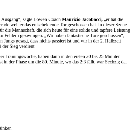
esen Ausgang“, sagte Löwen-Coach
Maurizio Jacobacci,
„er hat die
rade weil er das entscheidende Tor geschossen hat. In dieser Szene
r die Mannschaft, die sich heute für eine solide und tapfere Leistung
n zu Fehlern gezwungen. „Wir haben fantastische Tore geschossen“,
ngs gesagt, dass nichts passiert ist und wir in der 2. Halbzeit
der Sieg verdient.
uper Trainingswoche, haben dann in den ersten 20 bis 25 Minuten
t in der Phase um die 80. Minute, wo das 2:3 fällt, war Sechzig da.
rünker.