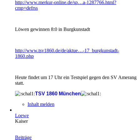
http://www.merkur-online.de/sp…a-1287766.html?
cmp=defrss
Löwen gewinnen 8:0 in Burgkunstadt
http://www.tsv1860.de/de/aktue…-17_burgkunstadt-
1860.php
Heute findet um 17 Uhr ein Testspiel gegen den SV Amerang
statt.
TSV 1860 München
Inhalt melden
Loewe
Kaiser
Beiträge