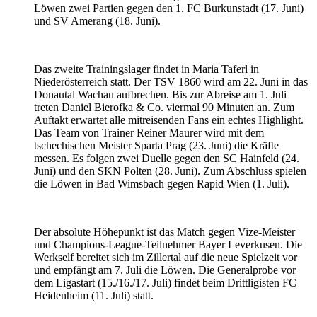
Löwen zwei Partien gegen den 1. FC Burkunstadt (17. Juni)
und SV Amerang (18. Juni).
Das zweite Trainingslager findet in Maria Taferl in
Niederösterreich statt. Der TSV 1860 wird am 22. Juni in das
Donautal Wachau aufbrechen. Bis zur Abreise am 1. Juli
treten Daniel Bierofka & Co. viermal 90 Minuten an. Zum
Auftakt erwartet alle mitreisenden Fans ein echtes Highlight.
Das Team von Trainer Reiner Maurer wird mit dem
tschechischen Meister Sparta Prag (23. Juni) die Kräfte
messen. Es folgen zwei Duelle gegen den SC Hainfeld (24.
Juni) und den SKN Pölten (28. Juni). Zum Abschluss spielen
die Löwen in Bad Wimsbach gegen Rapid Wien (1. Juli).
Der absolute Höhepunkt ist das Match gegen Vize-Meister
und Champions-League-Teilnehmer Bayer Leverkusen. Die
Werkself bereitet sich im Zillertal auf die neue Spielzeit vor
und empfängt am 7. Juli die Löwen. Die Generalprobe vor
dem Ligastart (15./16./17. Juli) findet beim Drittligisten FC
Heidenheim (11. Juli) statt.