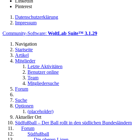
LinkedIn
Pinterest
Datenschutzerklärung
Impressum
Community-Software:
WoltLab Suite™ 3.1.29
Navigation
Startseite
Artikel
Mitglieder
Letzte Aktivitäten
Benutzer online
Team
Mitgliedersuche
Forum
Suche
Optionen
(placeholder)
Aktueller Ort
Südfußball – Der Ball rollt in den südlichen Bundesländern
Forum
Südfußball
Die oberen Ligen