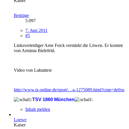
Kaiser
Beiträge
5.097
7. Juni 2011
#5
Linksverteidiger Arne Feick verstärkt die Löwen. Er kommt
von Arminia Bielefeld.
Video von Laktattest
http://www.tz-online.de/sport/…a-1275089.html?cmp=defrss
TSV 1860 München
Inhalt melden
Loewe
Kaiser