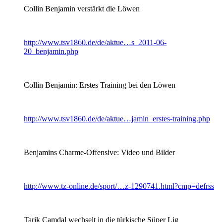
Collin Benjamin verstärkt die Löwen
http://www.tsv1860.de/de/aktue…s_2011-06-
20_benjamin.php
Collin Benjamin: Erstes Training bei den Löwen
http://www.tsv1860.de/de/aktue…jamin_erstes-training.php
Benjamins Charme-Offensive: Video und Bilder
http://www.tz-online.de/sport/…z-1290741.html?cmp=defrss
Tarik Camdal wechselt in die türkische Süper Lig