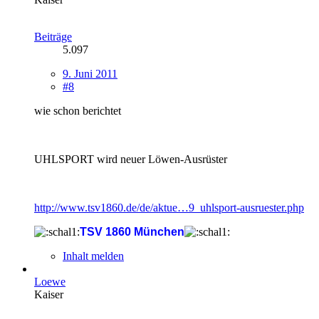
Beiträge
5.097
9. Juni 2011
#8
wie schon berichtet
UHLSPORT wird neuer Löwen-Ausrüster
http://www.tsv1860.de/de/aktue…9_uhlsport-ausruester.php
TSV 1860 München
Inhalt melden
Loewe
Kaiser