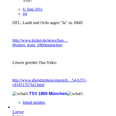
5.097
6. Juni 2011
#4
DFL, Lauth und Ochs sagen "Ja" zu 1860!
http://www.kicker.de/news/fuss…
l#omrss_team_1860muenchen
Löwen gerettet: Das Video
http://www.abendzeitung-muench…54-b37c-
c81851357fa5.html
TSV 1860 München
Inhalt melden
Loewe