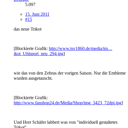
5.097
15. Juni 2011
#15
das neue Trikot
[Blockierte Grafik:
http://www.tsv1860.de/media/im…
ikot_Uhlsport_neu_294.jpg
]
wie das von den Zebras der vorigen Saison. Nur die Embleme
wurden ausgetauscht.
[Blockierte Grafik:
http://www.fanshop24.de/Media/Shop/img_3423_72dpi.jpg
]
Und Herr Schäfer labbert was von "individuell gestaltetes
Trikot"