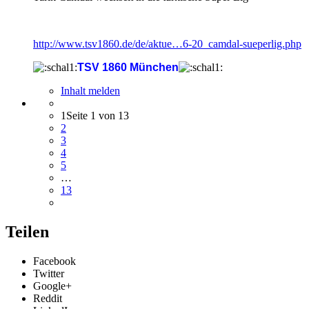
http://www.tsv1860.de/de/aktue…6-20_camdal-sueperlig.php
TSV 1860 München
Inhalt melden
1
Seite 1 von 13
2
3
4
5
…
13
Teilen
Facebook
Twitter
Google+
Reddit