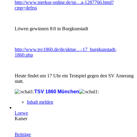
http://www.merkur-online.de/sp…a-1287766.html?
cmp=defrss
Löwen gewinnen 8:0 in Burgkunstadt
http://www.tsv1860.de/de/aktue…-17_burgkunstadt-
1860.php
Heute findet um 17 Uhr ein Testspiel gegen den SV Amerang
statt.
TSV 1860 München
Inhalt melden
Loewe
Kaiser
Beiträge