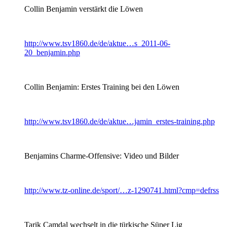
Collin Benjamin verstärkt die Löwen
http://www.tsv1860.de/de/aktue…s_2011-06-
20_benjamin.php
Collin Benjamin: Erstes Training bei den Löwen
http://www.tsv1860.de/de/aktue…jamin_erstes-training.php
Benjamins Charme-Offensive: Video und Bilder
http://www.tz-online.de/sport/…z-1290741.html?cmp=defrss
Tarik Camdal wechselt in die türkische Süper Lig