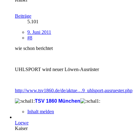
Beiträge
5.101
9. Juni 2011
#8
wie schon berichtet
UHLSPORT wird neuer Löwen-Ausrüster
http://www.tsv1860.de/de/aktue…9_uhlsport-ausruester.php
TSV 1860 München
Inhalt melden
Loewe
Kaiser