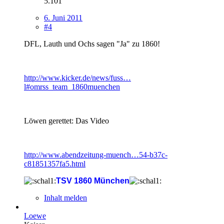
5.101
6. Juni 2011
#4
DFL, Lauth und Ochs sagen "Ja" zu 1860!
http://www.kicker.de/news/fuss…
l#omrss_team_1860muenchen
Löwen gerettet: Das Video
http://www.abendzeitung-muench…54-b37c-
c81851357fa5.html
TSV 1860 München
Inhalt melden
Loewe