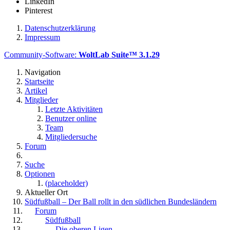
LinkedIn
Pinterest
Datenschutzerklärung
Impressum
Community-Software:
WoltLab Suite™ 3.1.29
Navigation
Startseite
Artikel
Mitglieder
Letzte Aktivitäten
Benutzer online
Team
Mitgliedersuche
Forum
Suche
Optionen
(placeholder)
Aktueller Ort
Südfußball – Der Ball rollt in den südlichen Bundesländern
Forum
Südfußball
Die oberen Ligen