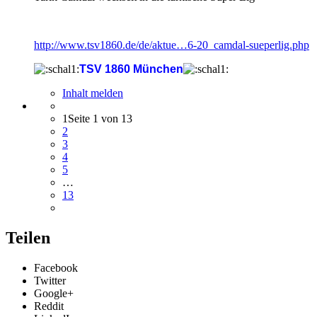
http://www.tsv1860.de/de/aktue…6-20_camdal-sueperlig.php
TSV 1860 München
Inhalt melden
1
Seite 1 von 13
2
3
4
5
…
13
Teilen
Facebook
Twitter
Google+
Reddit