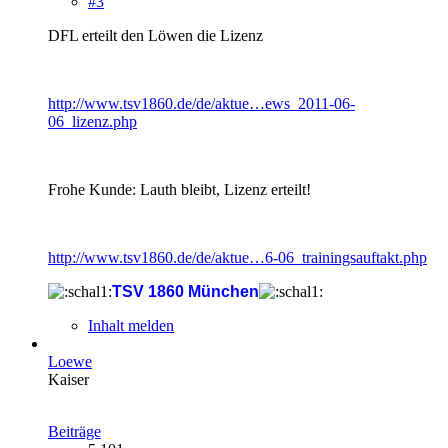
#3
DFL erteilt den Löwen die Lizenz
http://www.tsv1860.de/de/aktue…ews_2011-06-
06_lizenz.php
Frohe Kunde: Lauth bleibt, Lizenz erteilt!
http://www.tsv1860.de/de/aktue…6-06_trainingsauftakt.php
TSV 1860 München
Inhalt melden
Loewe
Kaiser
Beiträge