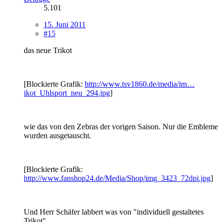
5.101
15. Juni 2011
#15
das neue Trikot
[Blockierte Grafik:
http://www.tsv1860.de/media/im…
ikot_Uhlsport_neu_294.jpg
]
wie das von den Zebras der vorigen Saison. Nur die Embleme
wurden ausgetauscht.
[Blockierte Grafik:
http://www.fanshop24.de/Media/Shop/img_3423_72dpi.jpg
]
Und Herr Schäfer labbert was von "individuell gestaltetes
Trikot"