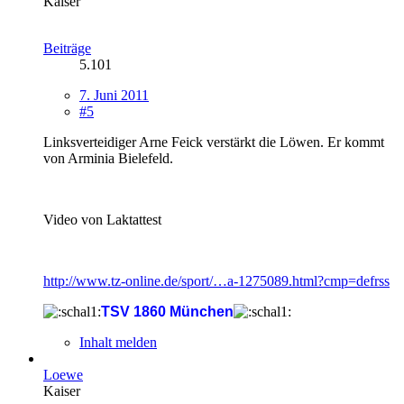
Kaiser
Beiträge
5.101
7. Juni 2011
#5
Linksverteidiger Arne Feick verstärkt die Löwen. Er kommt
von Arminia Bielefeld.
Video von Laktattest
http://www.tz-online.de/sport/…a-1275089.html?cmp=defrss
TSV 1860 München
Inhalt melden
Loewe
Kaiser