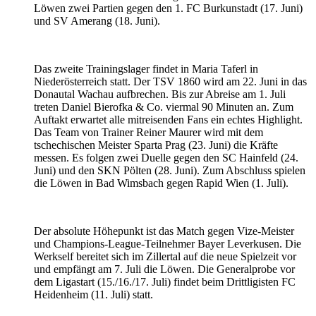
Löwen zwei Partien gegen den 1. FC Burkunstadt (17. Juni)
und SV Amerang (18. Juni).
Das zweite Trainingslager findet in Maria Taferl in
Niederösterreich statt. Der TSV 1860 wird am 22. Juni in das
Donautal Wachau aufbrechen. Bis zur Abreise am 1. Juli
treten Daniel Bierofka & Co. viermal 90 Minuten an. Zum
Auftakt erwartet alle mitreisenden Fans ein echtes Highlight.
Das Team von Trainer Reiner Maurer wird mit dem
tschechischen Meister Sparta Prag (23. Juni) die Kräfte
messen. Es folgen zwei Duelle gegen den SC Hainfeld (24.
Juni) und den SKN Pölten (28. Juni). Zum Abschluss spielen
die Löwen in Bad Wimsbach gegen Rapid Wien (1. Juli).
Der absolute Höhepunkt ist das Match gegen Vize-Meister
und Champions-League-Teilnehmer Bayer Leverkusen. Die
Werkself bereitet sich im Zillertal auf die neue Spielzeit vor
und empfängt am 7. Juli die Löwen. Die Generalprobe vor
dem Ligastart (15./16./17. Juli) findet beim Drittligisten FC
Heidenheim (11. Juli) statt.