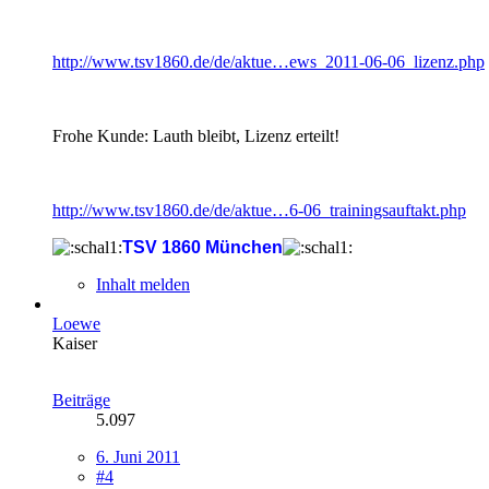
http://www.tsv1860.de/de/aktue…ews_2011-06-06_lizenz.php
Frohe Kunde: Lauth bleibt, Lizenz erteilt!
http://www.tsv1860.de/de/aktue…6-06_trainingsauftakt.php
TSV 1860 München
Inhalt melden
Loewe
Kaiser
Beiträge
5.097
6. Juni 2011
#4