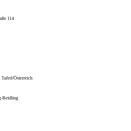
raße 114
 Taferl/Österreich
g-Reidling