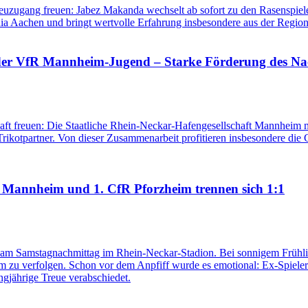
zugang freuen: Jabez Makanda wechselt ab sofort zu den Rasenspielern
ia Aachen und bringt wertvolle Erfahrung insbesondere aus der Regiona
r der VfR Mannheim-Jugend – Starke Förderung des N
aft freuen: Die Staatliche Rhein-Neckar-Hafengesellschaft Mannheim
r Trikotpartner. Von dieser Zusammenarbeit profitieren insbesondere di
 Mannheim und 1. CfR Pforzheim trennen sich 1:1
n am Samstagnachmittag im Rhein-Neckar-Stadion. Bei sonnigem Frühli
u verfolgen. Schon vor dem Anpfiff wurde es emotional: Ex-Spieler 
ngjährige Treue verabschiedet.