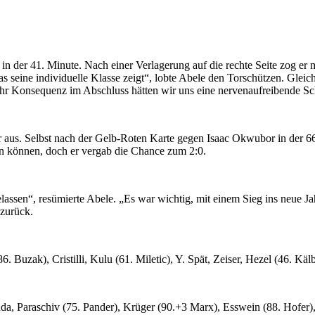
 in der 41. Minute. Nach einer Verlagerung auf die rechte Seite zog er
as seine individuelle Klasse zeigt“, lobte Abele den Torschützen. Gleic
ehr Konsequenz im Abschluss hätten wir uns eine nervenaufreibende Sch
 aus. Selbst nach der Gelb-Roten Karte gegen Isaac Okwubor in der 66
en können, doch er vergab die Chance zum 2:0.
elassen“, resümierte Abele. „Es war wichtig, mit einem Sieg ins neue J
zurück.
 Buzak), Cristilli, Kulu (61. Miletic), Y. Spät, Zeiser, Hezel (46. Kälb
nda, Paraschiv (75. Pander), Krüger (90.+3 Marx), Esswein (88. Hofe