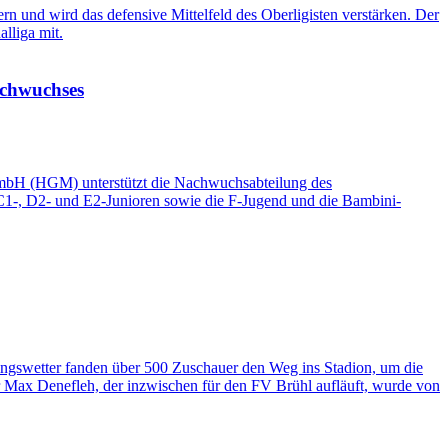
 und wird das defensive Mittelfeld des Oberligisten verstärken. Der
lliga mit.
achwuchses
 mbH (HGM) unterstützt die Nachwuchsabteilung des
e C1-, D2- und E2-Junioren sowie die F-Jugend und die Bambini-
ngswetter fanden über 500 Zuschauer den Weg ins Stadion, um die
Max Denefleh, der inzwischen für den FV Brühl aufläuft, wurde von