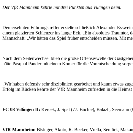
Der VfR Mannheim kehrte mit drei Punkten aus Villingen heim.
Den ersehnten Führungstreffer erzielte schließlich Alexander Esswein
einem platzierten Schlenzer ins lange Eck. „Ein absolutes Traumtor, d
Mannschaft: „Wir hätten das Spiel früher entscheiden müssen. Mit m
Nach dem Seitenwechsel blieb die große Offensivwelle der Gastgeber
hätte Pasqual Pander mit einem Konter für die Vorentscheidung sorg
„Wir haben defensiv sehr diszipliniert gearbeitet und kaum etwas zug
Erfolg im Rücken kehrte der VfR Mannheim zufrieden in die Heimat 
FC 08 Villingen II:
Kercek, J. Spät (77. Bächle), Balazh, Seemann (86.
VfR Mannheim:
Bisinger, Akoto, R. Becker, Vrella, Sentürk, Maka