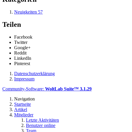
Neuigkeiten
57
Teilen
Facebook
Twitter
Google+
Reddit
LinkedIn
Pinterest
Datenschutzerklärung
Impressum
Community-Software:
WoltLab Suite™ 3.1.29
Navigation
Startseite
Artikel
Mitglieder
Letzte Aktivitäten
Benutzer online
Team