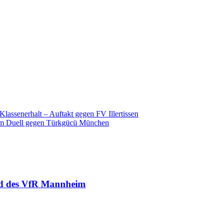
Klassenerhalt – Auftakt gegen FV Illertissen
em Duell gegen Türkgücü München
eld des VfR Mannheim