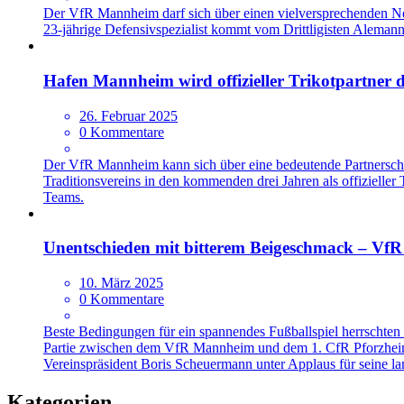
Der VfR Mannheim darf sich über einen vielversprechenden Neu
23-jährige Defensivspezialist kommt vom Drittligisten Alemann
Hafen Mannheim wird offizieller Trikotpartne
26. Februar 2025
0 Kommentare
Der VfR Mannheim kann sich über eine bedeutende Partnersch
Traditionsvereins in den kommenden drei Jahren als offizielle
Teams.
Unentschieden mit bitterem Beigeschmack – VfR
10. März 2025
0 Kommentare
Beste Bedingungen für ein spannendes Fußballspiel herrschte
Partie zwischen dem VfR Mannheim und dem 1. CfR Pforzheim z
Vereinspräsident Boris Scheuermann unter Applaus für seine la
Kategorien