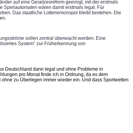
der auf eine Gesetzesreform geeinigt, mit der erstmals
lle Spielautomaten wären damit erstmals legal. Für
 geben. Das staatliche Lotteriemonopol bleibt bestehen. Die
en.
lungsströme sollen zentral überwacht werden. Eine
tisiertes System" zur Früherkennung von
er aus Deutschland dann legal und ohne Probleme in
hlungen pro Monat finde ich in Ordnung, da es dem
st ohne zu Überlegen immer wieder ein. Und dass Sportwetten