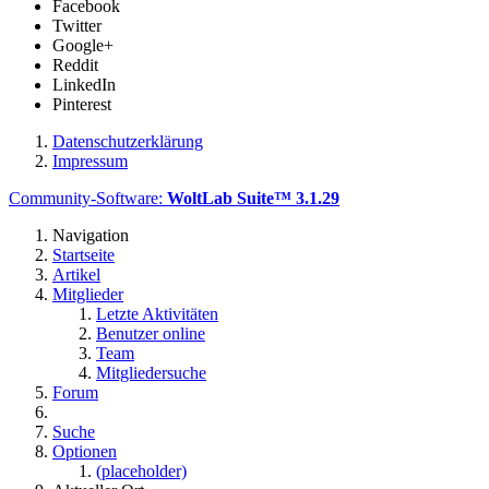
Facebook
Twitter
Google+
Reddit
LinkedIn
Pinterest
Datenschutzerklärung
Impressum
Community-Software:
WoltLab Suite™ 3.1.29
Navigation
Startseite
Artikel
Mitglieder
Letzte Aktivitäten
Benutzer online
Team
Mitgliedersuche
Forum
Suche
Optionen
(placeholder)