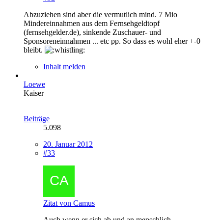
Abzuziehen sind aber die vermutlich mind. 7 Mio
Mindereinnahmen aus dem Fernsehgeldtopf
(fernsehgelder.de), sinkende Zuschauer- und
Sponsoreneinnahmen ... etc pp. So dass es wohl eher +-0
bleibt.
Inhalt melden
Loewe
Kaiser
Beiträge
5.098
20. Januar 2012
#33
Zitat von Camus
Auch wenn er sich ab und an menschlich