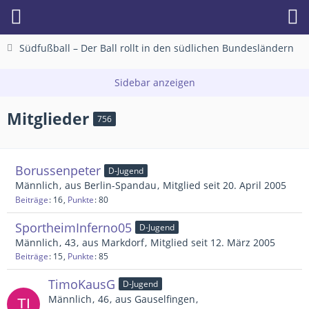
Südfußball – Der Ball rollt in den südlichen Bundesländern
Mitglieder
756
Borussenpeter
D-Jugend
Männlich
aus Berlin-Spandau
Mitglied seit 20. April 2005
Beiträge
16
Punkte
80
SportheimInferno05
D-Jugend
Männlich
43
aus Markdorf
Mitglied seit 12. März 2005
Beiträge
15
Punkte
85
TimoKausG
D-Jugend
Männlich
46
aus Gauselfingen