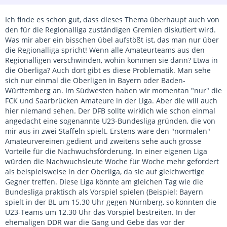
Ich finde es schon gut, dass dieses Thema überhaupt auch von
den für die Regionalliga zuständigen Gremien diskutiert wird.
Was mir aber ein bisschen übel aufstößt ist, das man nur über
die Regionalliga spricht! Wenn alle Amateurteams aus den
Regionalligen verschwinden, wohin kommen sie dann? Etwa in
die Oberliga? Auch dort gibt es diese Problematik. Man sehe
sich nur einmal die Oberligen in Bayern oder Baden-
Württemberg an. Im Südwesten haben wir momentan "nur" die
FCK und Saarbrücken Amateure in der Liga. Aber die will auch
hier niemand sehen. Der DFB sollte wirklich wie schon einmal
angedacht eine sogenannte U23-Bundesliga gründen, die von
mir aus in zwei Staffeln spielt. Erstens wäre den "normalen"
Amateurvereinen gedient und zweitens sehe auch grosse
Vorteile für die Nachwuchsförderung. In einer eigenen Liga
würden die Nachwuchsleute Woche für Woche mehr gefordert
als beispielsweise in der Oberliga, da sie auf gleichwertige
Gegner treffen. Diese Liga könnte am gleichen Tag wie die
Bundesliga praktisch als Vorspiel spielen (Beispiel: Bayern
spielt in der BL um 15.30 Uhr gegen Nürnberg, so könnten die
U23-Teams um 12.30 Uhr das Vorspiel bestreiten. In der
ehemaligen DDR war die Gang und Gebe das vor der