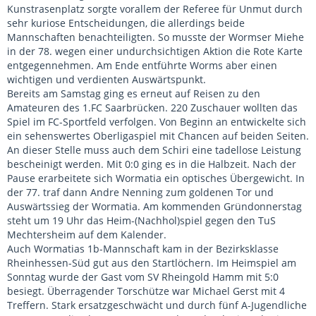
Kunstrasenplatz sorgte vorallem der Referee für Unmut durch
sehr kuriose Entscheidungen, die allerdings beide
Mannschaften benachteiligten. So musste der Wormser Miehe
in der 78. wegen einer undurchsichtigen Aktion die Rote Karte
entgegennehmen. Am Ende entführte Worms aber einen
wichtigen und verdienten Auswärtspunkt.
Bereits am Samstag ging es erneut auf Reisen zu den
Amateuren des 1.FC Saarbrücken. 220 Zuschauer wollten das
Spiel im FC-Sportfeld verfolgen. Von Beginn an entwickelte sich
ein sehenswertes Oberligaspiel mit Chancen auf beiden Seiten.
An dieser Stelle muss auch dem Schiri eine tadellose Leistung
bescheinigt werden. Mit 0:0 ging es in die Halbzeit. Nach der
Pause erarbeitete sich Wormatia ein optisches Übergewicht. In
der 77. traf dann Andre Nenning zum goldenen Tor und
Auswärtssieg der Wormatia. Am kommenden Gründonnerstag
steht um 19 Uhr das Heim-(Nachhol)spiel gegen den TuS
Mechtersheim auf dem Kalender.
Auch Wormatias 1b-Mannschaft kam in der Bezirksklasse
Rheinhessen-Süd gut aus den Startlöchern. Im Heimspiel am
Sonntag wurde der Gast vom SV Rheingold Hamm mit 5:0
besiegt. Überragender Torschütze war Michael Gerst mit 4
Treffern. Stark ersatzgeschwächt und durch fünf A-Jugendliche