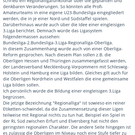
schrieb ein Regionalligafunktionär über die geplanten und
denkbaren Veränderungen. So könnten alle Profi-
Amateurteams in eine eigene U23-Bundesliga eingegliedert
werden, die in je einer Nord-und Südstaffel spielen.
Darüberhinaus wurde auch über die Idee einer eingleisigen
3.Liga berichtet. Demnach würde das Ligasystem
folgendermassen aussehen:
Bundesliga-2.Bundesliga-3.Liga-Regionalliga-Oberliga.
In diesem Zusammenhang wurde auch von einer Oberliga-
Reform gesprochen. Nach diesem Plan sollen z.B. die
Oberligen Hessen und Thüringen zusammengefasst werden,
der Landesverband Mecklenburg-Vorpommern mit Schleswig-
Holstein und Hamburg eine Liga bilden. Gleiches gilt auch für
die Oberligen Nordrhein und Westfalen die eine gemeinsame
Liga bilden sollen.
Ich persönlich würde die Bildung einer eingleisigen 3.Liga
begrüssen.
Die jetzige Bezeichnung "Regionalliga" ist sowieso ein reiner
Etiketten-schwindel, da die Zusammensetzung dieser Ligen
teilweise mit Regional nichts zu tun hat. Beispiel ein Spiel in
der RL Süd zwischen Erfurt und Elversberg hat nicht den
geringsten regionalen Charakter. Die andere Seite hingegen ist
es zulässig die Oberligen im Niveau noch eine Stufe tiefer zu