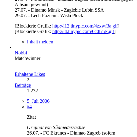
Albsani gewinnt)
27.07. - Dinamo Minsk - Zaglebie Lubin SSA
29.07. - Lech Poznan - Wisla Plock
[Blockierte Grafik:
http://i12.tinypic.com/4zxwf3a.gif
]
[Blockierte Grafik:
http://i4.tinypic.com/6cdl75k.gif
]
Inhalt melden
Nobbi
Matchwinner
Erhaltene Likes
2
Beiträge
1.232
5. Juli 2006
#4
Zitat
Original von Südniedersachse
26.07. - FC Ekranes - Dinmao Zagreb (sofern