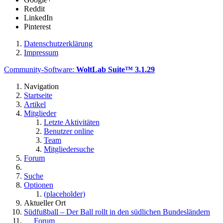
Reddit
LinkedIn
Pinterest
Datenschutzerklärung
Impressum
Community-Software:
WoltLab Suite™ 3.1.29
Navigation
Startseite
Artikel
Mitglieder
Letzte Aktivitäten
Benutzer online
Team
Mitgliedersuche
Forum
Suche
Optionen
(placeholder)
Aktueller Ort
Südfußball – Der Ball rollt in den südlichen Bundesländern
Forum