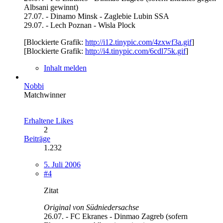
Albsani gewinnt)
27.07. - Dinamo Minsk - Zaglebie Lubin SSA
29.07. - Lech Poznan - Wisla Plock
[Blockierte Grafik:
http://i12.tinypic.com/4zxwf3a.gif
]
[Blockierte Grafik:
http://i4.tinypic.com/6cdl75k.gif
]
Inhalt melden
Nobbi
Matchwinner
Erhaltene Likes
2
Beiträge
1.232
5. Juli 2006
#4
Zitat
Original von Südniedersachse
26.07. - FC Ekranes - Dinmao Zagreb (sofern