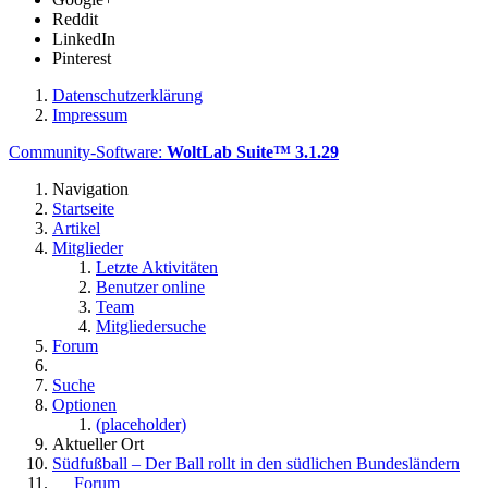
Reddit
LinkedIn
Pinterest
Datenschutzerklärung
Impressum
Community-Software:
WoltLab Suite™ 3.1.29
Navigation
Startseite
Artikel
Mitglieder
Letzte Aktivitäten
Benutzer online
Team
Mitgliedersuche
Forum
Suche
Optionen
(placeholder)
Aktueller Ort
Südfußball – Der Ball rollt in den südlichen Bundesländern
Forum