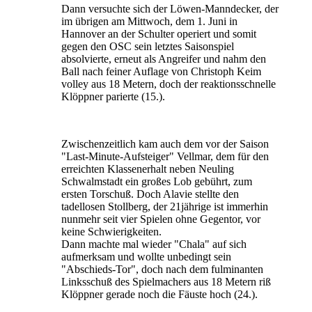
Dann versuchte sich der Löwen-Manndecker, der
im übrigen am Mittwoch, dem 1. Juni in
Hannover an der Schulter operiert und somit
gegen den OSC sein letztes Saisonspiel
absolvierte, erneut als Angreifer und nahm den
Ball nach feiner Auflage von Christoph Keim
volley aus 18 Metern, doch der reaktionsschnelle
Klöppner parierte (15.).
Zwischenzeitlich kam auch dem vor der Saison
"Last-Minute-Aufsteiger" Vellmar, dem für den
erreichten Klassenerhalt neben Neuling
Schwalmstadt ein großes Lob gebührt, zum
ersten Torschuß. Doch Alavie stellte den
tadellosen Stollberg, der 21jährige ist immerhin
nunmehr seit vier Spielen ohne Gegentor, vor
keine Schwierigkeiten.
Dann machte mal wieder "Chala" auf sich
aufmerksam und wollte unbedingt sein
"Abschieds-Tor", doch nach dem fulminanten
Linksschuß des Spielmachers aus 18 Metern riß
Klöppner gerade noch die Fäuste hoch (24.).