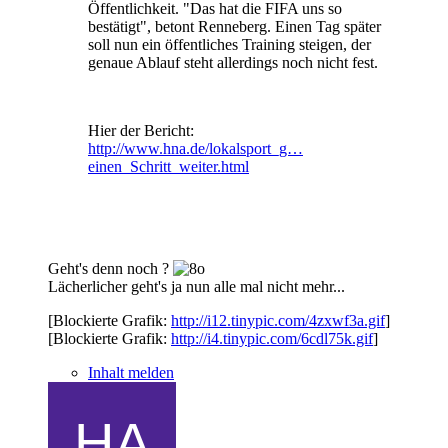
Öffentlichkeit. "Das hat die FIFA uns so
bestätigt", betont Renneberg. Einen Tag später
soll nun ein öffentliches Training steigen, der
genaue Ablauf steht allerdings noch nicht fest.
Hier der Bericht:
http://www.hna.de/lokalsport_g…
einen_Schritt_weiter.html
Geht's denn noch ?
Lächerlicher geht's ja nun alle mal nicht mehr...
[Blockierte Grafik:
http://i12.tinypic.com/4zxwf3a.gif
]
[Blockierte Grafik:
http://i4.tinypic.com/6cdl75k.gif
]
Inhalt melden