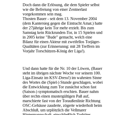
Doch dann die Erlösung, die dem Spieler selbst
wie die Befreiung von einer Zentnerlast
vorgekommen sein mag.
Thosten Bauer - seit dem 13. November 2004
(dem Kantersieg gegen die Eintracht Amat.) hatte
der 27jährige kein Tor mehr erzielt. Bis zum
Samstag kein Rückrunden-Tor, in 15 Spielen und
in 2005 keine "Bude" gemacht, welch eine
Bilanz für einen Akteur mit zweifellos Torjäger-
Qualitäten (zur Erinnerunng: mit 28 Treffern im
Vorjahr Torschützen-König der Liga!).
Und dann hatte für die Nr. 10 der Löwen, (Bauer
steht im übrigen nächste Woche vor seinem 100.
Liga-Einsatz im KSV-Dress!) im wahrsten Sinne
des Wortes die (Spiel-) Stunde geschlagen, wobei
die Entwicklung zum Tor zunächst schon fast
(Saison-) symptomatisch erschien. Bauer nahm
über rechts einen mustergültigen Paß auf,
marschierte fast von der Toraußenlinie Richtung
OSC-Gehäuse zauderte, zögerte wiederholt beim
Abschluß, um urplötzlich die Vellmarer
Hintermannschaft, einschließlich Torhüter