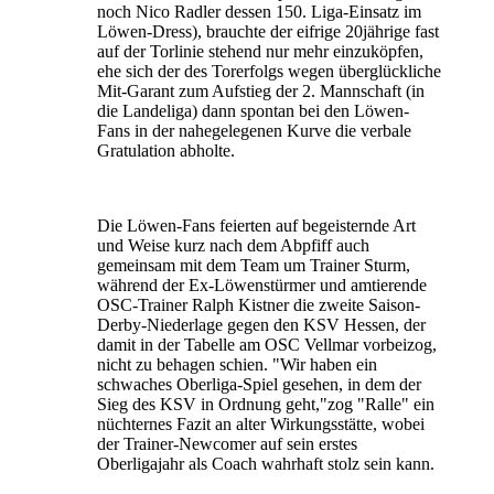
noch Nico Radler dessen 150. Liga-Einsatz im
Löwen-Dress), brauchte der eifrige 20jährige fast
auf der Torlinie stehend nur mehr einzuköpfen,
ehe sich der des Torerfolgs wegen überglückliche
Mit-Garant zum Aufstieg der 2. Mannschaft (in
die Landeliga) dann spontan bei den Löwen-
Fans in der nahegelegenen Kurve die verbale
Gratulation abholte.
Die Löwen-Fans feierten auf begeisternde Art
und Weise kurz nach dem Abpfiff auch
gemeinsam mit dem Team um Trainer Sturm,
während der Ex-Löwenstürmer und amtierende
OSC-Trainer Ralph Kistner die zweite Saison-
Derby-Niederlage gegen den KSV Hessen, der
damit in der Tabelle am OSC Vellmar vorbeizog,
nicht zu behagen schien. "Wir haben ein
schwaches Oberliga-Spiel gesehen, in dem der
Sieg des KSV in Ordnung geht,"zog "Ralle" ein
nüchternes Fazit an alter Wirkungsstätte, wobei
der Trainer-Newcomer auf sein erstes
Oberligajahr als Coach wahrhaft stolz sein kann.