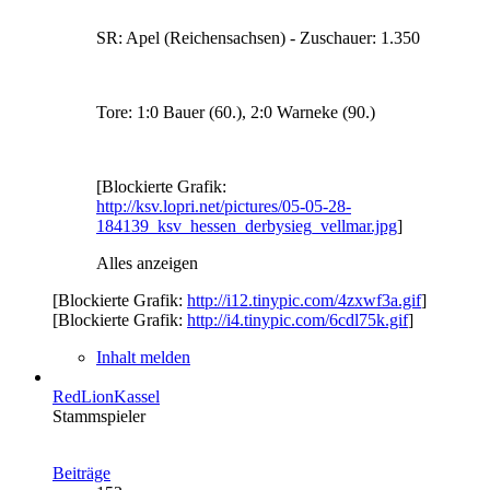
SR: Apel (Reichensachsen) - Zuschauer: 1.350
Tore: 1:0 Bauer (60.), 2:0 Warneke (90.)
[Blockierte Grafik:
http://ksv.lopri.net/pictures/05-05-28-
184139_ksv_hessen_derbysieg_vellmar.jpg
]
Alles anzeigen
[Blockierte Grafik:
http://i12.tinypic.com/4zxwf3a.gif
]
[Blockierte Grafik:
http://i4.tinypic.com/6cdl75k.gif
]
Inhalt melden
RedLionKassel
Stammspieler
Beiträge