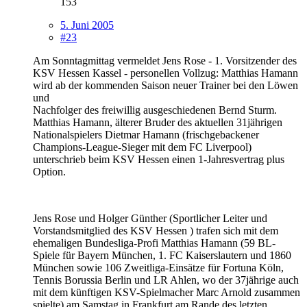
153
5. Juni 2005
#23
Am Sonntagmittag vermeldet Jens Rose - 1. Vorsitzender des
KSV Hessen Kassel - personellen Vollzug: Matthias Hamann
wird ab der kommenden Saison neuer Trainer bei den Löwen
und
Nachfolger des freiwillig ausgeschiedenen Bernd Sturm.
Matthias Hamann, älterer Bruder des aktuellen 31jährigen
Nationalspielers Dietmar Hamann (frischgebackener
Champions-League-Sieger mit dem FC Liverpool)
unterschrieb beim KSV Hessen einen 1-Jahresvertrag plus
Option.
Jens Rose und Holger Günther (Sportlicher Leiter und
Vorstandsmitglied des KSV Hessen ) trafen sich mit dem
ehemaligen Bundesliga-Profi Matthias Hamann (59 BL-
Spiele für Bayern München, 1. FC Kaiserslautern und 1860
München sowie 106 Zweitliga-Einsätze für Fortuna Köln,
Tennis Borussia Berlin und LR Ahlen, wo der 37jährige auch
mit dem künftigen KSV-Spielmacher Marc Arnold zusammen
spielte) am Samstag in Frankfurt am Rande des letzten