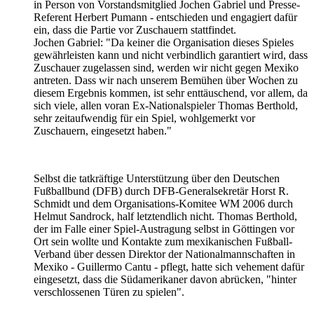
in Person von Vorstandsmitglied Jochen Gabriel und Presse-
Referent Herbert Pumann - entschieden und engagiert dafür
ein, dass die Partie vor Zuschauern stattfindet.
Jochen Gabriel: "Da keiner die Organisation dieses Spieles
gewährleisten kann und nicht verbindlich garantiert wird, dass
Zuschauer zugelassen sind, werden wir nicht gegen Mexiko
antreten. Dass wir nach unserem Bemühen über Wochen zu
diesem Ergebnis kommen, ist sehr enttäuschend, vor allem, da
sich viele, allen voran Ex-Nationalspieler Thomas Berthold,
sehr zeitaufwendig für ein Spiel, wohlgemerkt vor
Zuschauern, eingesetzt haben."
Selbst die tatkräftige Unterstützung über den Deutschen
Fußballbund (DFB) durch DFB-Generalsekretär Horst R.
Schmidt und dem Organisations-Komitee WM 2006 durch
Helmut Sandrock, half letztendlich nicht. Thomas Berthold,
der im Falle einer Spiel-Austragung selbst in Göttingen vor
Ort sein wollte und Kontakte zum mexikanischen Fußball-
Verband über dessen Direktor der Nationalmannschaften in
Mexiko - Guillermo Cantu - pflegt, hatte sich vehement dafür
eingesetzt, dass die Südamerikaner davon abrücken, "hinter
verschlossenen Türen zu spielen".