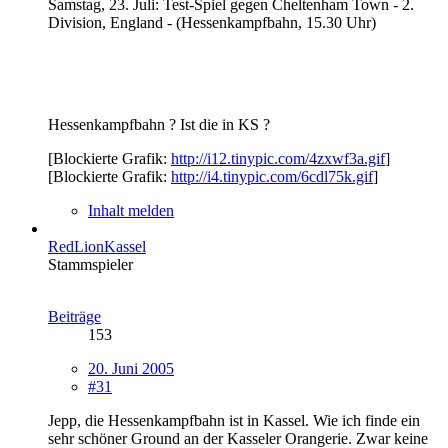
Samstag, 23. Juli: Test-Spiel gegen Cheltenham Town - 2.
Division, England - (Hessenkampfbahn, 15.30 Uhr)
Hessenkampfbahn ? Ist die in KS ?
[Blockierte Grafik:
http://i12.tinypic.com/4zxwf3a.gif
]
[Blockierte Grafik:
http://i4.tinypic.com/6cdl75k.gif
]
Inhalt melden
RedLionKassel
Stammspieler
Beiträge
153
20. Juni 2005
#31
Jepp, die Hessenkampfbahn ist in Kassel. Wie ich finde ein
sehr schöner Ground an der Kasseler Orangerie. Zwar keine