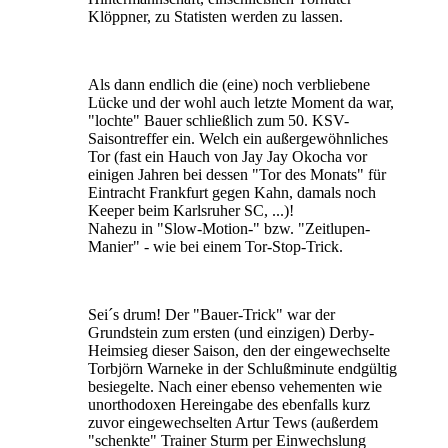
Klöppner, zu Statisten werden zu lassen.
Als dann endlich die (eine) noch verbliebene
Lücke und der wohl auch letzte Moment da war,
"lochte" Bauer schließlich zum 50. KSV-
Saisontreffer ein. Welch ein außergewöhnliches
Tor (fast ein Hauch von Jay Jay Okocha vor
einigen Jahren bei dessen "Tor des Monats" für
Eintracht Frankfurt gegen Kahn, damals noch
Keeper beim Karlsruher SC, ...)!
Nahezu in "Slow-Motion-" bzw. "Zeitlupen-
Manier" - wie bei einem Tor-Stop-Trick.
Sei´s drum! Der "Bauer-Trick" war der
Grundstein zum ersten (und einzigen) Derby-
Heimsieg dieser Saison, den der eingewechselte
Torbjörn Warneke in der Schlußminute endgültig
besiegelte. Nach einer ebenso vehementen wie
unorthodoxen Hereingabe des ebenfalls kurz
zuvor eingewechselten Artur Tews (außerdem
"schenkte" Trainer Sturm per Einwechslung