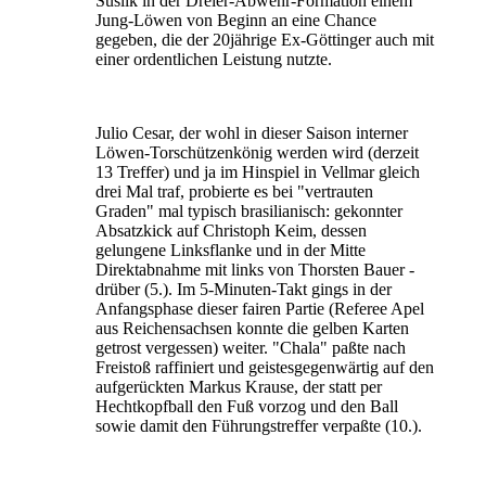
Suslik in der Dreier-Abwehr-Formation einem
Jung-Löwen von Beginn an eine Chance
gegeben, die der 20jährige Ex-Göttinger auch mit
einer ordentlichen Leistung nutzte.
Julio Cesar, der wohl in dieser Saison interner
Löwen-Torschützenkönig werden wird (derzeit
13 Treffer) und ja im Hinspiel in Vellmar gleich
drei Mal traf, probierte es bei "vertrauten
Graden" mal typisch brasilianisch: gekonnter
Absatzkick auf Christoph Keim, dessen
gelungene Linksflanke und in der Mitte
Direktabnahme mit links von Thorsten Bauer -
drüber (5.). Im 5-Minuten-Takt gings in der
Anfangsphase dieser fairen Partie (Referee Apel
aus Reichensachsen konnte die gelben Karten
getrost vergessen) weiter. "Chala" paßte nach
Freistoß raffiniert und geistesgegenwärtig auf den
aufgerückten Markus Krause, der statt per
Hechtkopfball den Fuß vorzog und den Ball
sowie damit den Führungstreffer verpaßte (10.).