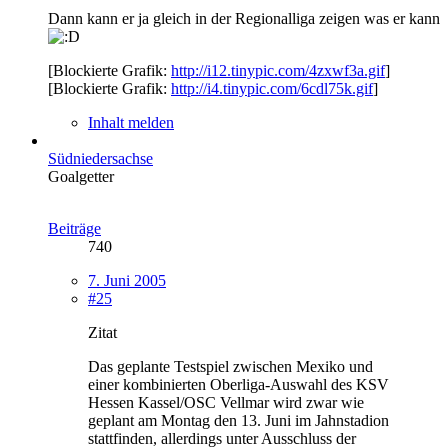
Dann kann er ja gleich in der Regionalliga zeigen was er kann
[Blockierte Grafik:
http://i12.tinypic.com/4zxwf3a.gif
]
[Blockierte Grafik:
http://i4.tinypic.com/6cdl75k.gif
]
Inhalt melden
Südniedersachse
Goalgetter
Beiträge
740
7. Juni 2005
#25
Zitat
Das geplante Testspiel zwischen Mexiko und
einer kombinierten Oberliga-Auswahl des KSV
Hessen Kassel/OSC Vellmar wird zwar wie
geplant am Montag den 13. Juni im Jahnstadion
stattfinden, allerdings unter Ausschluss der