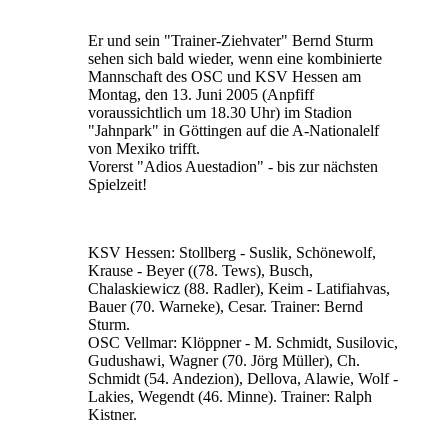
Er und sein "Trainer-Ziehvater" Bernd Sturm
sehen sich bald wieder, wenn eine kombinierte
Mannschaft des OSC und KSV Hessen am
Montag, den 13. Juni 2005 (Anpfiff
voraussichtlich um 18.30 Uhr) im Stadion
"Jahnpark" in Göttingen auf die A-Nationalelf
von Mexiko trifft.
Vorerst "Adios Auestadion" - bis zur nächsten
Spielzeit!
KSV Hessen: Stollberg - Suslik, Schönewolf,
Krause - Beyer ((78. Tews), Busch,
Chalaskiewicz (88. Radler), Keim - Latifiahvas,
Bauer (70. Warneke), Cesar. Trainer: Bernd
Sturm.
OSC Vellmar: Klöppner - M. Schmidt, Susilovic,
Gudushawi, Wagner (70. Jörg Müller), Ch.
Schmidt (54. Andezion), Dellova, Alawie, Wolf -
Lakies, Wegendt (46. Minne). Trainer: Ralph
Kistner.