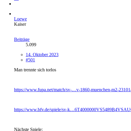
Loewe
Kaiser
Beiträge
5.099
14. Oktober 2023
#501
Man trennte sich torlos
https://www.fupa.net/match/sv-…v-1860-muenchen-m2-23101
https://www.bfv.de/spiele/sv-k…6T4000000VS5489B4VS
Nächste Spiele: