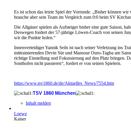
Es ist schon das letzte Spiel der Vorrunde. „Bisher können w
brauche aber sein Team im Vergleich zum 0:0 beim SV Kirchansc
Die Allgäuer spielen als Aufsteiger bisher eine gute Saison, h
Deswegen fordert der 57-jährige Löwen-Coach von seinen Jungs e
wir die Punkte holen.“
Innenverteidiger Yannik Seils ist nach seiner Verletzung ins Tr
mittrainierenden Devin Sür und Mansour Ouro-Tagba am Samstag 
richtige Einstellung und Fokussierung auf den Platz bringen. 
Sonthofen nicht passieren“, fordert er von seinen Spielern.
https://www.tsv1860.de/de/Aktuelles_News/7554.htm
TSV 1860 München
Inhalt melden
Loewe
Kaiser