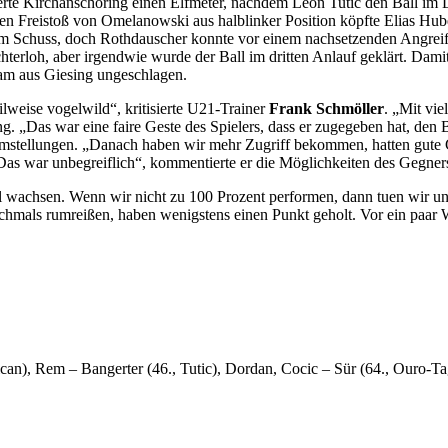
erte Kirchanschöring einen Elfmeter, nachdem Leon Tutic den Ball im L
 Freistoß von Omelanowski aus halblinker Position köpfte Elias Hube
m Schuss, doch Rothdauscher konnte vor einem nachsetzenden Angreifer
terloh, aber irgendwie wurde der Ball im dritten Anlauf geklärt. Damit
Team aus Giesing ungeschlagen.
eilweise vogelwild“, kritisierte U21-Trainer
Frank Schmöller
. „Mit vie
g. „Das war eine faire Geste des Spielers, dass er zugegeben hat, d
mstellungen. „Danach haben wir mehr Zugriff bekommen, hatten gute Cha
Das war unbegreiflich“, kommentierte er die Möglichkeiten des Gegner
 wachsen. Wenn wir nicht zu 100 Prozent performen, dann tuen wir un
hmals rumreißen, haben wenigstens einen Punkt geholt. Vor ein paar W
an), Rem – Bangerter (46., Tutic), Dordan, Cocic – Sür (64., Ouro-Tag