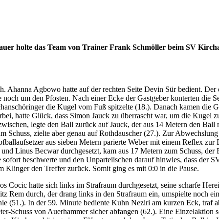
hauer holte das Team von Trainer Frank Schmöller beim SV Kirchan
h. Ahanna Agbowo hatte auf der rechten Seite Devin Sür bedient. Der 
 noch um den Pfosten. Nach einer Ecke der Gastgeber konterten die Se
hanschöringer die Kugel vom Fuß spitzelte (18.). Danach kamen die Ga
rbei, hatte Glück, dass Simon Jauck zu überrascht war, um die Kugel 
hen, legte den Ball zurück auf Jauck, der aus 14 Metern den Ball no
m Schuss, zielte aber genau auf Rothdauscher (27.). Zur Abwechslung 
opfballaufsetzer aus sieben Metern parierte Weber mit einem Reflex zu
nd Linus Becwar durchgesetzt, kam aus 17 Metern zum Schuss, der Ball
ge sofort beschwerte und den Unparteiischen darauf hinwies, dass der
Klinger den Treffer zurück. Somit ging es mit 0:0 in die Pause.
Cocic hatte sich links im Strafraum durchgesetzt, seine scharfe Herei
ritz Rem durch, der drang links in den Strafraum ein, umspielte noch 
ie (51.). In der 59. Minute bediente Kuhn Neziri am kurzen Eck, traf
ter-Schuss von Auerhammer sicher abfangen (62.). Eine Einzelaktion 