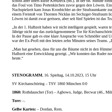
schoss aber übers kurze Kreuzeck (66.). In der 68. Minute ford
das Foul von Timo Portenkirchen zuvor gegen den Löwen. Einen
Nachspielzeit kam Jonas Kronbichler an der Strafraumkante zu
einem Freistoß von Thorsten Nicklas im Sechzger-Strafraum lich
Löwen ist damit zwar gerissen, aber seit fünf Spielen ist das 
„In der 1. Halbzeit haben wir nicht intelligent gespielt, waren t
Jährige nicht nur das zurückgenommene Tor für Kirchanschörin
In der Pause gab es eine klare Ansprache von Schmöller und U
war der Ex-Profi mit den letzten zehn Minuten seines Teams. „
„Man hat gesehen, dass für uns die Bäume nicht in den Himmel
Halbzeit eine Entwicklung gezeigt. „Wir konnten das Ruder noc
heute.“
STENOGRAMM
, 16. Spieltag, 14.10.2023, 15 Uhr
SV Kirchanschöring – TSV 1860 München 0:0
1860:
Rothdauscher (Tor) – Agbowo, Judge, Becwar (46., Milic
Tore:
–.
Gelbe Karten:
– Dordan, Rem.