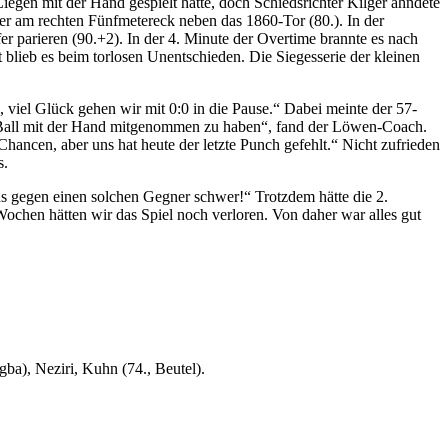
iegen mit der Hand gespielt hatte, doch Schiedsrichter Kilger ahndete
r am rechten Fünfmetereck neben das 1860-Tor (80.). In der
 parieren (90.+2). In der 4. Minute der Overtime brannte es nach
 blieb es beim torlosen Unentschieden. Die Siegesserie der kleinen
l, viel Glück gehen wir mit 0:0 in die Pause.“ Dabei meinte der 57-
en Ball mit der Hand mitgenommen zu haben“, fand der Löwen-Coach.
ncen, aber uns hat heute der letzte Punch gefehlt.“ Nicht zufrieden
s.
s gegen einen solchen Gegner schwer!“ Trotzdem hätte die 2.
ochen hätten wir das Spiel noch verloren. Von daher war alles gut
ba), Neziri, Kuhn (74., Beutel).