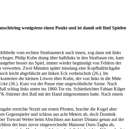
schöring wenigstens einen Punkt und ist damit seit fünf Spielen
dribbelte vom rechten Strafraumeck nach innen, zog dann mit links
chzger, Philip Kuhn drang über halblinks in den Strafraum ein, kam
stgeber besser ins Spiel, immer wieder begünstigt von Fehlern der
zu verwerten. Zwei Minuten später misslang eine Kopfballrückgabe
ch leicht abgefälscht am linken Eck vorbeischob (26.). Im
konterten die kleinen Löwen über Kuhn, der von links in die Mitte
r Ecke (36.). Kurz vor der Pause eine ungewöhnliche Szene. Nach
 schlug links unten ins 1860-Tor ein. Schiedsrichter Fabian Kilger
 SVK-Stürmer den Ball mit der Hand mitgenommen hatte. Nach einem
ngabe erreichte Neziri am ersten Pfosten, brachte die Kugel aber
einen Gegenspieler und schloss aus acht Metern ab, doch Dominik
 aber Torwart Weber beim Abschluss aus kurzer Distanz genau auf der
schloss der kurz zuvor eingewechselte Mansour Ouro-Tagba ab,