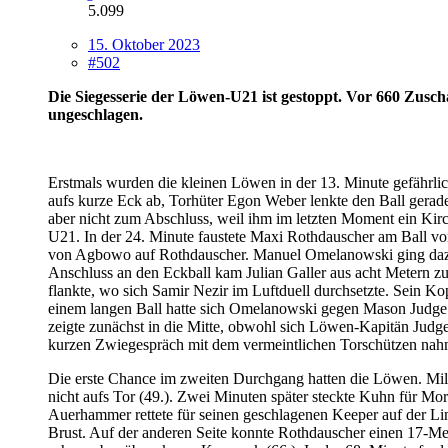
5.099
15. Oktober 2023
#502
Die Siegesserie der Löwen-U21 ist gestoppt. Vor 660 Zusc
ungeschlagen.
Erstmals wurden die kleinen Löwen in der 13. Minute gefährlic
aufs kurze Eck ab, Torhüter Egon Weber lenkte den Ball gerade
aber nicht zum Abschluss, weil ihm im letzten Moment ein Kirc
U21. In der 24. Minute faustete Maxi Rothdauscher am Ball vo
von Agbowo auf Rothdauscher. Manuel Omelanowski ging dazwisc
Anschluss an den Eckball kam Julian Galler aus acht Metern zu
flankte, wo sich Samir Nezir im Luftduell durchsetzte. Sein K
einem langen Ball hatte sich Omelanowski gegen Mason Judge u
zeigte zunächst in die Mitte, obwohl sich Löwen-Kapitän Jud
kurzen Zwiegespräch mit dem vermeintlichen Torschützen nahm 
Die erste Chance im zweiten Durchgang hatten die Löwen. Milos 
nicht aufs Tor (49.). Zwei Minuten später steckte Kuhn für Mo
Auerhammer rettete für seinen geschlagenen Keeper auf der Lin
Brust. Auf der anderen Seite konnte Rothdauscher einen 17-Me