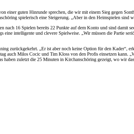
ir von einer guten Hinrunde sprechen, die wir mit einem Sieg gegen So
höring spielerisch eine Steigerung. „Aber in den Heimspielen sind wir
aben nach 16 Spielen bereits 22 Punkte auf dem Konto und sind damit sec
ine intelligente und clevere Spielweise. „Wir müssen die Partie seriös
aining zurückgekehrt. „Er ist aber noch keine Option für den Kader“, erk
auch Milos Cocic und Tim Kloss von den Profis einsetzen kann. „Wir s
Das haben zuletzt die 25 Minuten in Kirchanschöring gezeigt, wo wir d