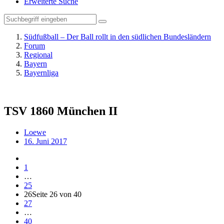
Erweiterte Suche
Südfußball – Der Ball rollt in den südlichen Bundesländern
Forum
Regional
Bayern
Bayernliga
TSV 1860 München II
Loewe
16. Juni 2017
1
…
25
26
Seite 26 von 40
27
…
40