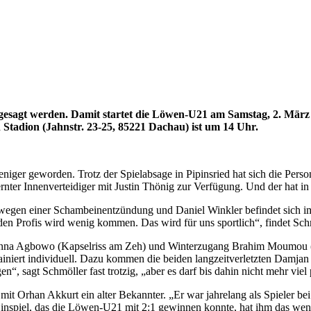
gesagt werden. Damit startet die Löwen-U21 am Samstag, 2. März 
n Stadion (Jahnstr. 23-25, 85221 Dachau) ist um 14
Uhr.
iger geworden. Trotz der Spielabsage in Pipinsried hat sich die Person
nter Innenverteidiger mit Justin Thönig zur Verfügung. Und der hat in 
egen einer Schambeinentzündung und Daniel Winkler befindet sich im A
 den Profis wird wenig kommen. Das wird für uns sportlich“, findet Sc
Ahanna Agbowo (Kapselriss am Zeh) und Winterzugang Brahim Moumou (
iniert individuell. Dazu kommen die beiden langzeitverletzten Damjan
“, sagt Schmöller fast trotzig, „aber es darf bis dahin nicht mehr viel 
 mit Orhan Akkurt ein alter Bekannter. „Er war jahrelang als Spieler 
Hinspiel, das die Löwen-U21 mit 2:1 gewinnen konnte, hat ihm das weni