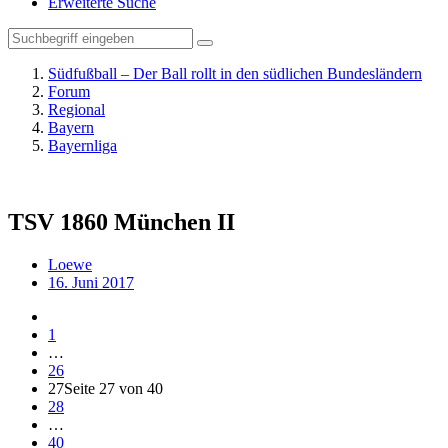
Erweiterte Suche
Südfußball – Der Ball rollt in den südlichen Bundesländern
Forum
Regional
Bayern
Bayernliga
TSV 1860 München II
Loewe
16. Juni 2017
1
…
26
27
Seite 27 von 40
28
…
40