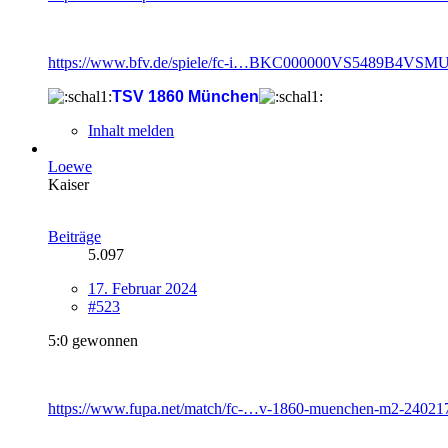
https://www.bfv.de/spiele/fc-i…BKC000000VS5489B4VSM
TSV 1860 München
Inhalt melden
Loewe
Kaiser
Beiträge
5.097
17. Februar 2024
#523
5:0 gewonnen
https://www.fupa.net/match/fc-…v-1860-muenchen-m2-24021