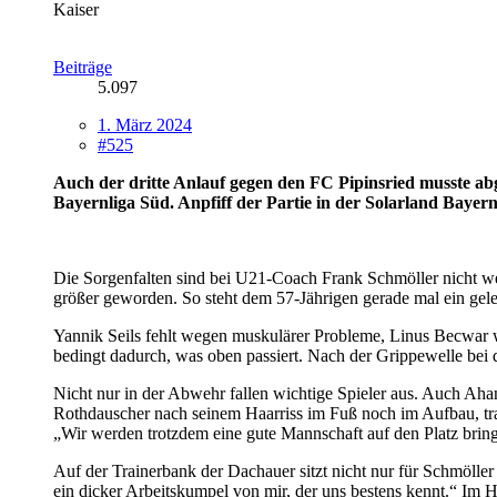
Kaiser
Beiträge
5.097
1. März 2024
#525
Auch der dritte Anlauf gegen den FC Pipinsried musste ab
Bayernliga Süd. Anpfiff der Partie in der Solarland Bayer
Die Sorgenfalten sind bei U21-Coach Frank Schmöller nicht wen
größer geworden. So steht dem 57-Jährigen gerade mal ein geler
Yannik Seils fehlt wegen muskulärer Probleme, Linus Becwar w
bedingt dadurch, was oben passiert. Nach der Grippewelle bei
Nicht nur in der Abwehr fallen wichtige Spieler aus. Auch 
Rothdauscher nach seinem Haarriss im Fuß noch im Aufbau, tra
„Wir werden trotzdem eine gute Mannschaft auf den Platz bringen
Auf der Trainerbank der Dachauer sitzt nicht nur für Schmöller
ein dicker Arbeitskumpel von mir, der uns bestens kennt.“ Im 