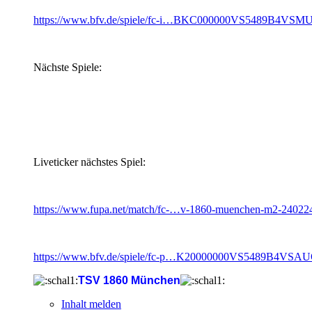
https://www.bfv.de/spiele/fc-i…BKC000000VS5489B4VSM
Nächste Spiele:
Liveticker nächstes Spiel:
https://www.fupa.net/match/fc-…v-1860-muenchen-m2-24022
https://www.bfv.de/spiele/fc-p…K20000000VS5489B4VS
TSV 1860 München
Inhalt melden