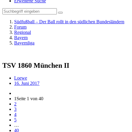
Erweiterte Suche
Südfußball – Der Ball rollt in den südlichen Bundesländern
Forum
Regional
Bayern
Bayernliga
TSV 1860 München II
Loewe
16. Juni 2017
1
Seite 1 von 40
2
3
4
5
…
40