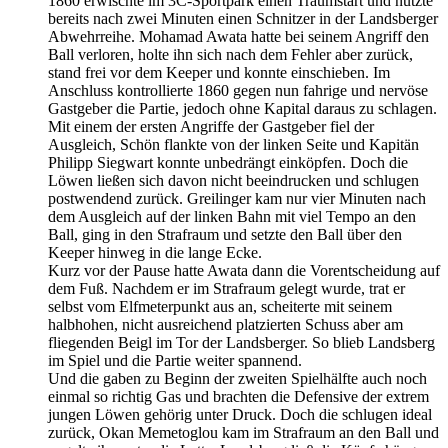
1860 erwischte im 3C-Sportpark einen Traumstart und nutzte
bereits nach zwei Minuten einen Schnitzer in der Landsberger
Abwehrreihe. Mohamad Awata hatte bei seinem Angriff den
Ball verloren, holte ihn sich nach dem Fehler aber zurück,
stand frei vor dem Keeper und konnte einschieben. Im
Anschluss kontrollierte 1860 gegen nun fahrige und nervöse
Gastgeber die Partie, jedoch ohne Kapital daraus zu schlagen.
Mit einem der ersten Angriffe der Gastgeber fiel der
Ausgleich, Schön flankte von der linken Seite und Kapitän
Philipp Siegwart konnte unbedrängt einköpfen. Doch die
Löwen ließen sich davon nicht beeindrucken und schlugen
postwendend zurück. Greilinger kam nur vier Minuten nach
dem Ausgleich auf der linken Bahn mit viel Tempo an den
Ball, ging in den Strafraum und setzte den Ball über den
Keeper hinweg in die lange Ecke.
Kurz vor der Pause hatte Awata dann die Vorentscheidung auf
dem Fuß. Nachdem er im Strafraum gelegt wurde, trat er
selbst vom Elfmeterpunkt aus an, scheiterte mit seinem
halbhohen, nicht ausreichend platzierten Schuss aber am
fliegenden Beigl im Tor der Landsberger. So blieb Landsberg
im Spiel und die Partie weiter spannend.
Und die gaben zu Beginn der zweiten Spielhälfte auch noch
einmal so richtig Gas und brachten die Defensive der extrem
jungen Löwen gehörig unter Druck. Doch die schlugen ideal
zurück, Okan Memetoglou kam im Strafraum an den Ball und