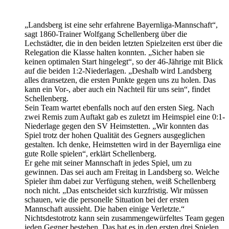
„Landsberg ist eine sehr erfahrene Bayernliga-Mannschaft“,
sagt 1860-Trainer Wolfgang Schellenberg über die
Lechstädter, die in den beiden letzten Spielzeiten erst über die
Relegation die Klasse halten konnten. „Sicher haben sie
keinen optimalen Start hingelegt“, so der 46-Jährige mit Blick
auf die beiden 1:2-Niederlagen. „Deshalb wird Landsberg
alles dransetzen, die ersten Punkte gegen uns zu holen. Das
kann ein Vor-, aber auch ein Nachteil für uns sein“, findet
Schellenberg.
Sein Team wartet ebenfalls noch auf den ersten Sieg. Nach
zwei Remis zum Auftakt gab es zuletzt im Heimspiel eine 0:1-
Niederlage gegen den SV Heimstetten. „Wir konnten das
Spiel trotz der hohen Qualität des Gegners ausgeglichen
gestalten. Ich denke, Heimstetten wird in der Bayernliga eine
gute Rolle spielen“, erklärt Schellenberg.
Er gehe mit seiner Mannschaft in jedes Spiel, um zu
gewinnen. Das sei auch am Freitag in Landsberg so. Welche
Spieler ihm dabei zur Verfügung stehen, weiß Schellenberg
noch nicht. „Das entscheidet sich kurzfristig. Wir müssen
schauen, wie die personelle Situation bei der ersten
Mannschaft aussieht. Die haben einige Verletzte.“
Nichtsdestotrotz kann sein zusammengewürfeltes Team gegen
jeden Gegner bestehen. Das hat es in den ersten drei Spielen