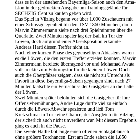
dass es in der anstehenden Bayernliga-Saison auch den Ama-
Lion in der gedruckten Ausgabe am Trainingsgelände für
SECHZIG Cent zu kaufen geben wird.
Das Spiel in Vilzing begann vor über 1.000 Zuschauern mit
einer Schussgelegenheit für den TSV 1860 München, doch
Marvin Zimmermann zielte nach drei Spielminuten über die
Querlatte. Zwei Minuten später lag der Ball im Tor der
Löwen, doch aufgrund einer Abseitsposition erkannte
Andreas Hartl diesen Treffer nicht an.
Nach einer kurzen Phase des gegenseitigen Abtastens waren
es die Löwen, die den ersten Treffer erzielen konnten. Marvin
Zimmermann bereitete überragend vor und Mohamad Awata
vollstreckte zum Führungstor für die kleinen Löwen.Doch
auch die Oberpfälzer zeigten, dass sie nicht zu Unrecht als
Favorit in diese Bayernliga-Saison gegangen sind, nach 27
Minuten klatschte ein Fernschuss der Gastgeber an die Latte
der Löwen.
Zwei Minuten später belohnten sich die Gastgeber für ihre
Offensivbemühungen, Andre Luge durfte viel zu einfach
durch die Löwen-Abwehr spazieren und ließ Tom
Kretzschmar in Tor keine Chance, der Ausgleich für Vilzing,
der sicherlich auch nicht unverdient war. Mit diesem Ergebnis
ging es auch in die Pause.
Die zweite Hälfte bot lange einen offenen Schlagabtausch
ohne größere Torchancen. Erst am Ende sahen die 1.850