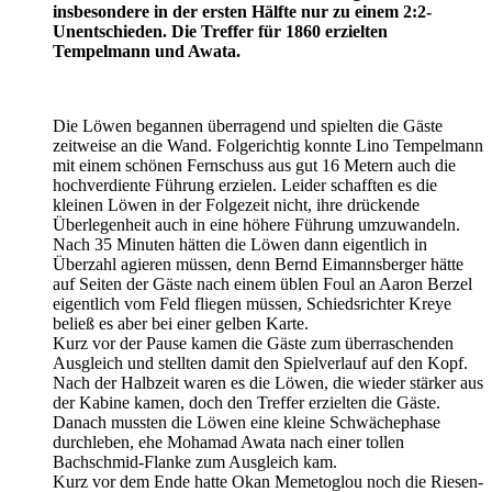
insbesondere in der ersten Hälfte nur zu einem 2:2-
Unentschieden. Die Treffer für 1860 erzielten
Tempelmann und Awata.
Die Löwen begannen überragend und spielten die Gäste
zeitweise an die Wand. Folgerichtig konnte Lino Tempelmann
mit einem schönen Fernschuss aus gut 16 Metern auch die
hochverdiente Führung erzielen. Leider schafften es die
kleinen Löwen in der Folgezeit nicht, ihre drückende
Überlegenheit auch in eine höhere Führung umzuwandeln.
Nach 35 Minuten hätten die Löwen dann eigentlich in
Überzahl agieren müssen, denn Bernd Eimannsberger hätte
auf Seiten der Gäste nach einem üblen Foul an Aaron Berzel
eigentlich vom Feld fliegen müssen, Schiedsrichter Kreye
beließ es aber bei einer gelben Karte.
Kurz vor der Pause kamen die Gäste zum überraschenden
Ausgleich und stellten damit den Spielverlauf auf den Kopf.
Nach der Halbzeit waren es die Löwen, die wieder stärker aus
der Kabine kamen, doch den Treffer erzielten die Gäste.
Danach mussten die Löwen eine kleine Schwächephase
durchleben, ehe Mohamad Awata nach einer tollen
Bachschmid-Flanke zum Ausgleich kam.
Kurz vor dem Ende hatte Okan Memetoglou noch die Riesen-