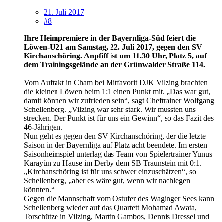
21. Juli 2017
#8
Ihre Heimpremiere in der Bayernliga-Süd feiert die
Löwen-U21 am Samstag, 22. Juli 2017, gegen den SV
Kirchanschöring. Anpfiff ist um 11.30 Uhr, Platz 5, auf
dem Trainingsgelände an der Grünwalder Straße 114.
Vom Auftakt in Cham bei Mitfavorit DJK Vilzing brachten
die kleinen Löwen beim 1:1 einen Punkt mit. „Das war gut,
damit können wir zufrieden sein“, sagt Cheftrainer Wolfgang
Schellenberg. „Vilzing war sehr stark. Wir mussten uns
strecken. Der Punkt ist für uns ein Gewinn“, so das Fazit des
46-Jährigen.
Nun geht es gegen den SV Kirchanschöring, der die letzte
Saison in der Bayernliga auf Platz acht beendete. Im ersten
Saisonheimspiel unterlag das Team von Spielertrainer Yunus
Karayün zu Hause im Derby dem SB Traunstein mit 0:1.
„Kirchanschöring ist für uns schwer einzuschätzen“, so
Schellenberg, „aber es wäre gut, wenn wir nachlegen
könnten.“
Gegen die Mannschaft vom Ostufer des Waginger Sees kann
Schellenberg wieder auf das Quartett Mohamad Awata,
Torschütze in Vilzing, Martin Gambos, Dennis Dressel und