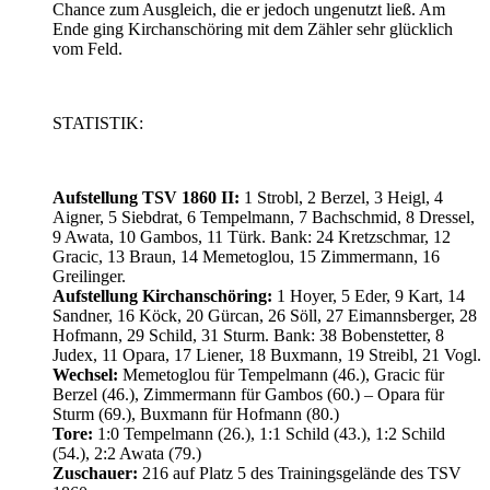
Chance zum Ausgleich, die er jedoch ungenutzt ließ. Am
Ende ging Kirchanschöring mit dem Zähler sehr glücklich
vom Feld.
STATISTIK:
Aufstellung TSV 1860 II:
1 Strobl, 2 Berzel, 3 Heigl, 4
Aigner, 5 Siebdrat, 6 Tempelmann, 7 Bachschmid, 8 Dressel,
9 Awata, 10 Gambos, 11 Türk. Bank: 24 Kretzschmar, 12
Gracic, 13 Braun, 14 Memetoglou, 15 Zimmermann, 16
Greilinger.
Aufstellung Kirchanschöring:
1 Hoyer, 5 Eder, 9 Kart, 14
Sandner, 16 Köck, 20 Gürcan, 26 Söll, 27 Eimannsberger, 28
Hofmann, 29 Schild, 31 Sturm. Bank: 38 Bobenstetter, 8
Judex, 11 Opara, 17 Liener, 18 Buxmann, 19 Streibl, 21 Vogl.
Wechsel:
Memetoglou für Tempelmann (46.), Gracic für
Berzel (46.), Zimmermann für Gambos (60.) – Opara für
Sturm (69.), Buxmann für Hofmann (80.)
Tore:
1:0 Tempelmann (26.), 1:1 Schild (43.), 1:2 Schild
(54.), 2:2 Awata (79.)
Zuschauer:
216 auf Platz 5 des Trainingsgelände des TSV