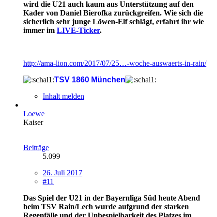
wird die U21 auch kaum aus Unterstützung auf den
Kader von Daniel Bierofka zurückgreifen. Wie sich die
sicherlich sehr junge Löwen-Elf schlägt, erfahrt ihr wie
immer im
LIVE-Ticker
.
http://ama-lion.com/2017/07/25…-woche-auswaerts-in-rain/
TSV 1860 München
Inhalt melden
Loewe
Kaiser
Beiträge
5.099
26. Juli 2017
#11
Das Spiel der U21 in der Bayernliga Süd heute Abend
beim TSV Rain/Lech wurde aufgrund der starken
Regenfälle und der Unbespielbarkeit des Platzes im