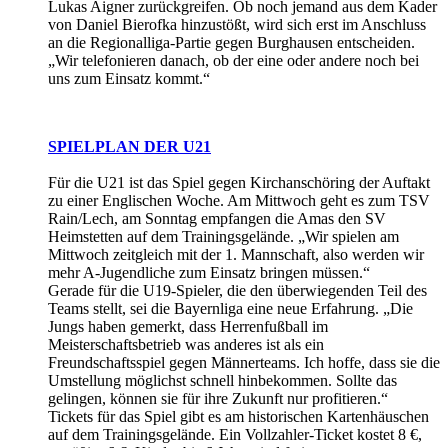
Lukas Aigner zurückgreifen. Ob noch jemand aus dem Kader
von Daniel Bierofka hinzustößt, wird sich erst im Anschluss
an die Regionalliga-Partie gegen Burghausen entscheiden.
„Wir telefonieren danach, ob der eine oder andere noch bei
uns zum Einsatz kommt.“
SPIELPLAN DER U21
Für die U21 ist das Spiel gegen Kirchanschöring der Auftakt
zu einer Englischen Woche. Am Mittwoch geht es zum TSV
Rain/Lech, am Sonntag empfangen die Amas den SV
Heimstetten auf dem Trainingsgelände. „Wir spielen am
Mittwoch zeitgleich mit der 1. Mannschaft, also werden wir
mehr A-Jugendliche zum Einsatz bringen müssen.“
Gerade für die U19-Spieler, die den überwiegenden Teil des
Teams stellt, sei die Bayernliga eine neue Erfahrung. „Die
Jungs haben gemerkt, dass Herrenfußball im
Meisterschaftsbetrieb was anderes ist als ein
Freundschaftsspiel gegen Männerteams. Ich hoffe, dass sie die
Umstellung möglichst schnell hinbekommen. Sollte das
gelingen, können sie für ihre Zukunft nur profitieren.“
Tickets für das Spiel gibt es am historischen Kartenhäuschen
auf dem Trainingsgelände. Ein Vollzahler-Ticket kostet 8 €,