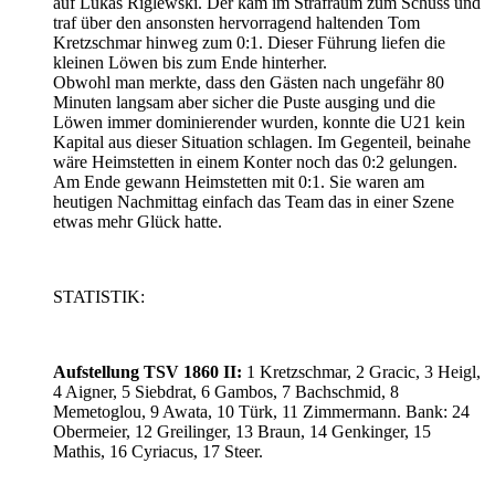
auf Lukas Riglewski. Der kam im Strafraum zum Schuss und
traf über den ansonsten hervorragend haltenden Tom
Kretzschmar hinweg zum 0:1. Dieser Führung liefen die
kleinen Löwen bis zum Ende hinterher.
Obwohl man merkte, dass den Gästen nach ungefähr 80
Minuten langsam aber sicher die Puste ausging und die
Löwen immer dominierender wurden, konnte die U21 kein
Kapital aus dieser Situation schlagen. Im Gegenteil, beinahe
wäre Heimstetten in einem Konter noch das 0:2 gelungen.
Am Ende gewann Heimstetten mit 0:1. Sie waren am
heutigen Nachmittag einfach das Team das in einer Szene
etwas mehr Glück hatte.
STATISTIK:
Aufstellung TSV 1860 II:
1 Kretzschmar, 2 Gracic, 3 Heigl,
4 Aigner, 5 Siebdrat, 6 Gambos, 7 Bachschmid, 8
Memetoglou, 9 Awata, 10 Türk, 11 Zimmermann. Bank: 24
Obermeier, 12 Greilinger, 13 Braun, 14 Genkinger, 15
Mathis, 16 Cyriacus, 17 Steer.