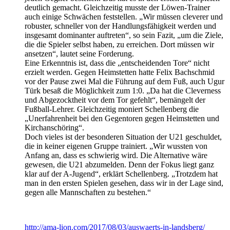
deutlich gemacht. Gleichzeitig musste der Löwen-Trainer
auch einige Schwächen feststellen. „Wir müssen cleverer und
robuster, schneller von der Handlungsfähigkeit werden und
insgesamt dominanter auftreten“, so sein Fazit, „um die Ziele,
die die Spieler selbst haben, zu erreichen. Dort müssen wir
ansetzen“, lautet seine Forderung.
Eine Erkenntnis ist, dass die „entscheidenden Tore“ nicht
erzielt werden. Gegen Heimstetten hatte Felix Bachschmid
vor der Pause zwei Mal die Führung auf dem Fuß, auch Ugur
Türk besaß die Möglichkeit zum 1:0. „Da hat die Cleverness
und Abgezocktheit vor dem Tor gefehlt“, bemängelt der
Fußball-Lehrer. Gleichzeitig moniert Schellenberg die
„Unerfahrenheit bei den Gegentoren gegen Heimstetten und
Kirchanschöring“.
Doch vieles ist der besonderen Situation der U21 geschuldet,
die in keiner eigenen Gruppe trainiert. „Wir wussten von
Anfang an, dass es schwierig wird. Die Alternative wäre
gewesen, die U21 abzumelden. Denn der Fokus liegt ganz
klar auf der A-Jugend“, erklärt Schellenberg. „Trotzdem hat
man in den ersten Spielen gesehen, dass wir in der Lage sind,
gegen alle Mannschaften zu bestehen.“
http://ama-lion.com/2017/08/03/auswaerts-in-landsberg/