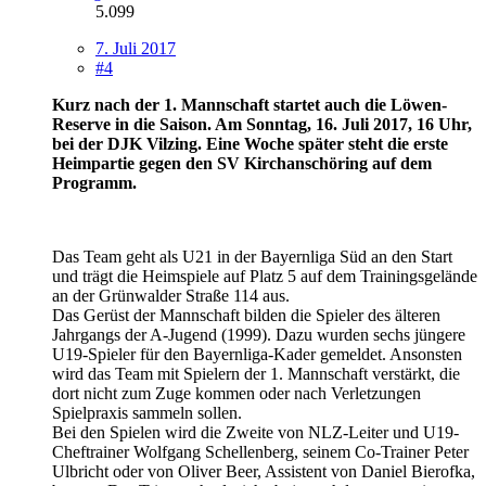
5.099
7. Juli 2017
#4
Kurz nach der 1. Mannschaft startet auch die Löwen-
Reserve in die Saison. Am Sonntag, 16. Juli 2017, 16 Uhr,
bei der DJK Vilzing. Eine Woche später steht die erste
Heimpartie gegen den SV Kirchanschöring auf dem
Programm.
Das Team geht als U21 in der Bayernliga Süd an den Start
und trägt die Heimspiele auf Platz 5 auf dem Trainingsgelände
an der Grünwalder Straße 114 aus.
Das Gerüst der Mannschaft bilden die Spieler des älteren
Jahrgangs der A-Jugend (1999). Dazu wurden sechs jüngere
U19-Spieler für den Bayernliga-Kader gemeldet. Ansonsten
wird das Team mit Spielern der 1. Mannschaft verstärkt, die
dort nicht zum Zuge kommen oder nach Verletzungen
Spielpraxis sammeln sollen.
Bei den Spielen wird die Zweite von NLZ-Leiter und U19-
Cheftrainer Wolfgang Schellenberg, seinem Co-Trainer Peter
Ulbricht oder von Oliver Beer, Assistent von Daniel Bierofka,