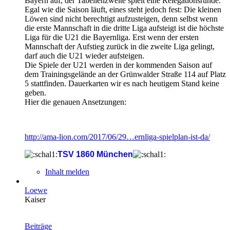
Bayern auf, der Tabellenzweite spielt eine Relegationsrunde.
Egal wie die Saison läuft, eines steht jedoch fest: Die kleinen
Löwen sind nicht berechtigt aufzusteigen, denn selbst wenn
die erste Mannschaft in die dritte Liga aufsteigt ist die höchste
Liga für die U21 die Bayernliga. Erst wenn der ersten
Mannschaft der Aufstieg zurück in die zweite Liga gelingt,
darf auch die U21 wieder aufsteigen.
Die Spiele der U21 werden in der kommenden Saison auf
dem Trainingsgelände an der Grünwalder Straße 114 auf Platz
5 stattfinden. Dauerkarten wir es nach heutigem Stand keine
geben.
Hier die genauen Ansetzungen:
http://ama-lion.com/2017/06/29…ernliga-spielplan-ist-da/
TSV 1860 München
Inhalt melden
Loewe
Kaiser
Beiträge