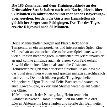
Die 186 Zuschauer auf dem Trainingsgelände an der
Grünwalder Straße haben nach -mit Nachspielzeit- über
97 Minuten ein mitreißendes und spannendes Bayernliga-
Spiel gesehen, bei dem die Gäste aus Heimstetten als
glücklicher Sieger vom Feld gingen. Das Tor des Tages
erzielte Riglewski nach 55 Minuten.
Beide Mannschaften zeigten auf Platz 5 trotz hoher
Temperaturen ein temporeiches und interessantes Spiel. Eine
Mannschaft auszumachen, die mehr vom Spiel hatte, war in
vielen Phasen nicht möglich. Heimstetten trat leicht favorisiert
an und konnte am Ende auch als Sieger vom Feld gehen.
Sowohl die kleinen Löwen als auch die Gäste aus
Heimstetten zeigten von der ersten Spielminute an, dass sie
das Spiel gewinnen wollen und spielten nahezu ausschließlich
nach vorne. Dennoch blieben große Torgelegenheiten
Mangelware. Ugur Türk und Felix Bachschmid waren es
auch Löwen-Seite, Akkurt und Steimel waren es auf Seiten
der Gäste.
10 Minuten nach der Pause gelang Heimstetten ein
Kabinettstückchen. Daniel Steimel ließ im Mittelfeld drei
Löwen-Akteure ins Leere laufen und spielte den Ball weiter