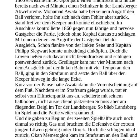
1860 erwischte im 3C-Sportpark einen Traumstart und nutzte
bereits nach zwei Minuten einen Schnitzer in der Landsberger
Abwehrreihe. Mohamad Awata hatte bei seinem Angriff den
Ball verloren, holte ihn sich nach dem Fehler aber zurück,
stand frei vor dem Keeper und konnte einschieben. Im
Anschluss kontrollierte 1860 gegen nun fahrige und nervöse
Gastgeber die Partie, jedoch ohne Kapital daraus zu schlagen.
Mit einem der ersten Angriffe der Gastgeber fiel der
Ausgleich, Schön flankte von der linken Seite und Kapitän
Philipp Siegwart konnte unbedrängt einköpfen. Doch die
Löwen ließen sich davon nicht beeindrucken und schlugen
postwendend zurück. Greilinger kam nur vier Minuten nach
dem Ausgleich auf der linken Bahn mit viel Tempo an den
Ball, ging in den Strafraum und setzte den Ball über den
Keeper hinweg in die lange Ecke.
Kurz vor der Pause hatte Awata dann die Vorentscheidung auf
dem Fuß. Nachdem er im Strafraum gelegt wurde, trat er
selbst vom Elfmeterpunkt aus an, scheiterte mit seinem
halbhohen, nicht ausreichend platzierten Schuss aber am
fliegenden Beigl im Tor der Landsberger. So blieb Landsberg
im Spiel und die Partie weiter spannend.
Und die gaben zu Beginn der zweiten Spielhälfte auch noch
einmal so richtig Gas und brachten die Defensive der extrem
jungen Löwen gehörig unter Druck. Doch die schlugen ideal
zurück, Okan Memetoglou kam im Strafraum an den Ball und