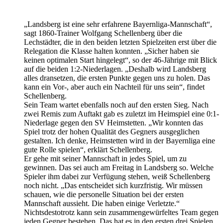
„Landsberg ist eine sehr erfahrene Bayernliga-Mannschaft“,
sagt 1860-Trainer Wolfgang Schellenberg über die
Lechstädter, die in den beiden letzten Spielzeiten erst über die
Relegation die Klasse halten konnten. „Sicher haben sie
keinen optimalen Start hingelegt“, so der 46-Jährige mit Blick
auf die beiden 1:2-Niederlagen. „Deshalb wird Landsberg
alles dransetzen, die ersten Punkte gegen uns zu holen. Das
kann ein Vor-, aber auch ein Nachteil für uns sein“, findet
Schellenberg.
Sein Team wartet ebenfalls noch auf den ersten Sieg. Nach
zwei Remis zum Auftakt gab es zuletzt im Heimspiel eine 0:1-
Niederlage gegen den SV Heimstetten. „Wir konnten das
Spiel trotz der hohen Qualität des Gegners ausgeglichen
gestalten. Ich denke, Heimstetten wird in der Bayernliga eine
gute Rolle spielen“, erklärt Schellenberg.
Er gehe mit seiner Mannschaft in jedes Spiel, um zu
gewinnen. Das sei auch am Freitag in Landsberg so. Welche
Spieler ihm dabei zur Verfügung stehen, weiß Schellenberg
noch nicht. „Das entscheidet sich kurzfristig. Wir müssen
schauen, wie die personelle Situation bei der ersten
Mannschaft aussieht. Die haben einige Verletzte.“
Nichtsdestotrotz kann sein zusammengewürfeltes Team gegen
jeden Gegner bestehen. Das hat es in den ersten drei Spielen