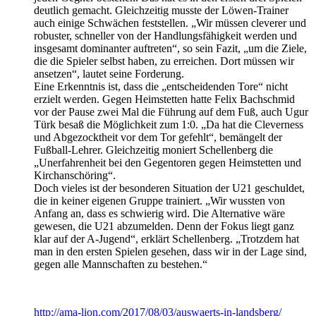
deutlich gemacht. Gleichzeitig musste der Löwen-Trainer
auch einige Schwächen feststellen. „Wir müssen cleverer und
robuster, schneller von der Handlungsfähigkeit werden und
insgesamt dominanter auftreten“, so sein Fazit, „um die Ziele,
die die Spieler selbst haben, zu erreichen. Dort müssen wir
ansetzen“, lautet seine Forderung.
Eine Erkenntnis ist, dass die „entscheidenden Tore“ nicht
erzielt werden. Gegen Heimstetten hatte Felix Bachschmid
vor der Pause zwei Mal die Führung auf dem Fuß, auch Ugur
Türk besaß die Möglichkeit zum 1:0. „Da hat die Cleverness
und Abgezocktheit vor dem Tor gefehlt“, bemängelt der
Fußball-Lehrer. Gleichzeitig moniert Schellenberg die
„Unerfahrenheit bei den Gegentoren gegen Heimstetten und
Kirchanschöring“.
Doch vieles ist der besonderen Situation der U21 geschuldet,
die in keiner eigenen Gruppe trainiert. „Wir wussten von
Anfang an, dass es schwierig wird. Die Alternative wäre
gewesen, die U21 abzumelden. Denn der Fokus liegt ganz
klar auf der A-Jugend“, erklärt Schellenberg. „Trotzdem hat
man in den ersten Spielen gesehen, dass wir in der Lage sind,
gegen alle Mannschaften zu bestehen.“
http://ama-lion.com/2017/08/03/auswaerts-in-landsberg/