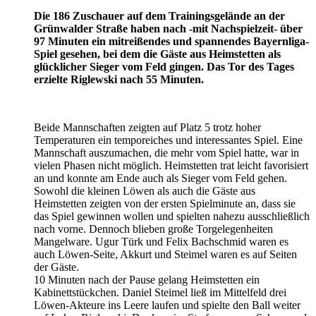
Die 186 Zuschauer auf dem Trainingsgelände an der
Grünwalder Straße haben nach -mit Nachspielzeit- über
97 Minuten ein mitreißendes und spannendes Bayernliga-
Spiel gesehen, bei dem die Gäste aus Heimstetten als
glücklicher Sieger vom Feld gingen. Das Tor des Tages
erzielte Riglewski nach 55 Minuten.
Beide Mannschaften zeigten auf Platz 5 trotz hoher
Temperaturen ein temporeiches und interessantes Spiel. Eine
Mannschaft auszumachen, die mehr vom Spiel hatte, war in
vielen Phasen nicht möglich. Heimstetten trat leicht favorisiert
an und konnte am Ende auch als Sieger vom Feld gehen.
Sowohl die kleinen Löwen als auch die Gäste aus
Heimstetten zeigten von der ersten Spielminute an, dass sie
das Spiel gewinnen wollen und spielten nahezu ausschließlich
nach vorne. Dennoch blieben große Torgelegenheiten
Mangelware. Ugur Türk und Felix Bachschmid waren es
auch Löwen-Seite, Akkurt und Steimel waren es auf Seiten
der Gäste.
10 Minuten nach der Pause gelang Heimstetten ein
Kabinettstückchen. Daniel Steimel ließ im Mittelfeld drei
Löwen-Akteure ins Leere laufen und spielte den Ball weiter