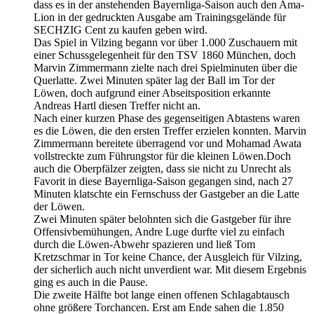
dass es in der anstehenden Bayernliga-Saison auch den Ama-
Lion in der gedruckten Ausgabe am Trainingsgelände für
SECHZIG Cent zu kaufen geben wird.
Das Spiel in Vilzing begann vor über 1.000 Zuschauern mit
einer Schussgelegenheit für den TSV 1860 München, doch
Marvin Zimmermann zielte nach drei Spielminuten über die
Querlatte. Zwei Minuten später lag der Ball im Tor der
Löwen, doch aufgrund einer Abseitsposition erkannte
Andreas Hartl diesen Treffer nicht an.
Nach einer kurzen Phase des gegenseitigen Abtastens waren
es die Löwen, die den ersten Treffer erzielen konnten. Marvin
Zimmermann bereitete überragend vor und Mohamad Awata
vollstreckte zum Führungstor für die kleinen Löwen.Doch
auch die Oberpfälzer zeigten, dass sie nicht zu Unrecht als
Favorit in diese Bayernliga-Saison gegangen sind, nach 27
Minuten klatschte ein Fernschuss der Gastgeber an die Latte
der Löwen.
Zwei Minuten später belohnten sich die Gastgeber für ihre
Offensivbemühungen, Andre Luge durfte viel zu einfach
durch die Löwen-Abwehr spazieren und ließ Tom
Kretzschmar in Tor keine Chance, der Ausgleich für Vilzing,
der sicherlich auch nicht unverdient war. Mit diesem Ergebnis
ging es auch in die Pause.
Die zweite Hälfte bot lange einen offenen Schlagabtausch
ohne größere Torchancen. Erst am Ende sahen die 1.850