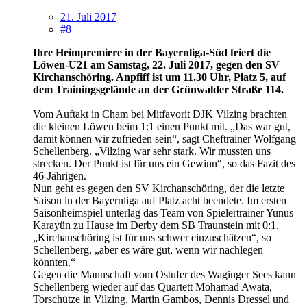
21. Juli 2017
#8
Ihre Heimpremiere in der Bayernliga-Süd feiert die
Löwen-U21 am Samstag, 22. Juli 2017, gegen den SV
Kirchanschöring. Anpfiff ist um 11.30 Uhr, Platz 5, auf
dem Trainingsgelände an der Grünwalder Straße 114.
Vom Auftakt in Cham bei Mitfavorit DJK Vilzing brachten
die kleinen Löwen beim 1:1 einen Punkt mit. „Das war gut,
damit können wir zufrieden sein“, sagt Cheftrainer Wolfgang
Schellenberg. „Vilzing war sehr stark. Wir mussten uns
strecken. Der Punkt ist für uns ein Gewinn“, so das Fazit des
46-Jährigen.
Nun geht es gegen den SV Kirchanschöring, der die letzte
Saison in der Bayernliga auf Platz acht beendete. Im ersten
Saisonheimspiel unterlag das Team von Spielertrainer Yunus
Karayün zu Hause im Derby dem SB Traunstein mit 0:1.
„Kirchanschöring ist für uns schwer einzuschätzen“, so
Schellenberg, „aber es wäre gut, wenn wir nachlegen
könnten.“
Gegen die Mannschaft vom Ostufer des Waginger Sees kann
Schellenberg wieder auf das Quartett Mohamad Awata,
Torschütze in Vilzing, Martin Gambos, Dennis Dressel und