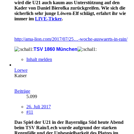
wird die U21 auch kaum aus Unterstützung auf den
Kader von Daniel Bierofka zurückgreifen. Wie sich die
sicherlich sehr junge Löwen-Elf schlägt, erfahrt ihr wie
immer im
LIVE-Ticker
.
http://ama-lion.com/2017/07/25…-woche-auswaerts-in-rain/
TSV 1860 München
Inhalt melden
Loewe
Kaiser
Beiträge
5.099
26. Juli 2017
#11
Das Spiel der U21 in der Bayernliga Süd heute Abend
beim TSV Rain/Lech wurde aufgrund der starken
Regenfälle und der Unbespielbarkeit des Platzes im