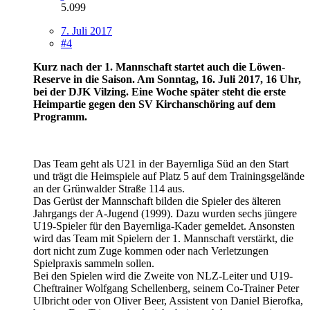
5.099
7. Juli 2017
#4
Kurz nach der 1. Mannschaft startet auch die Löwen-
Reserve in die Saison. Am Sonntag, 16. Juli 2017, 16 Uhr,
bei der DJK Vilzing. Eine Woche später steht die erste
Heimpartie gegen den SV Kirchanschöring auf dem
Programm.
Das Team geht als U21 in der Bayernliga Süd an den Start
und trägt die Heimspiele auf Platz 5 auf dem Trainingsgelände
an der Grünwalder Straße 114 aus.
Das Gerüst der Mannschaft bilden die Spieler des älteren
Jahrgangs der A-Jugend (1999). Dazu wurden sechs jüngere
U19-Spieler für den Bayernliga-Kader gemeldet. Ansonsten
wird das Team mit Spielern der 1. Mannschaft verstärkt, die
dort nicht zum Zuge kommen oder nach Verletzungen
Spielpraxis sammeln sollen.
Bei den Spielen wird die Zweite von NLZ-Leiter und U19-
Cheftrainer Wolfgang Schellenberg, seinem Co-Trainer Peter
Ulbricht oder von Oliver Beer, Assistent von Daniel Bierofka,