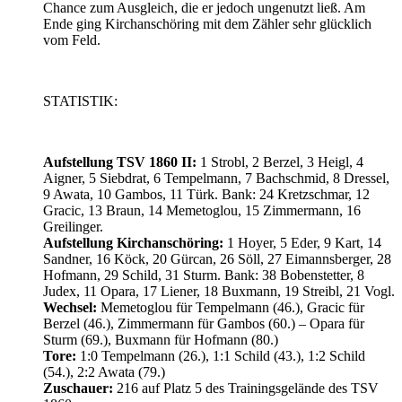
Chance zum Ausgleich, die er jedoch ungenutzt ließ. Am
Ende ging Kirchanschöring mit dem Zähler sehr glücklich
vom Feld.
STATISTIK:
Aufstellung TSV 1860 II:
1 Strobl, 2 Berzel, 3 Heigl, 4
Aigner, 5 Siebdrat, 6 Tempelmann, 7 Bachschmid, 8 Dressel,
9 Awata, 10 Gambos, 11 Türk. Bank: 24 Kretzschmar, 12
Gracic, 13 Braun, 14 Memetoglou, 15 Zimmermann, 16
Greilinger.
Aufstellung Kirchanschöring:
1 Hoyer, 5 Eder, 9 Kart, 14
Sandner, 16 Köck, 20 Gürcan, 26 Söll, 27 Eimannsberger, 28
Hofmann, 29 Schild, 31 Sturm. Bank: 38 Bobenstetter, 8
Judex, 11 Opara, 17 Liener, 18 Buxmann, 19 Streibl, 21 Vogl.
Wechsel:
Memetoglou für Tempelmann (46.), Gracic für
Berzel (46.), Zimmermann für Gambos (60.) – Opara für
Sturm (69.), Buxmann für Hofmann (80.)
Tore:
1:0 Tempelmann (26.), 1:1 Schild (43.), 1:2 Schild
(54.), 2:2 Awata (79.)
Zuschauer:
216 auf Platz 5 des Trainingsgelände des TSV