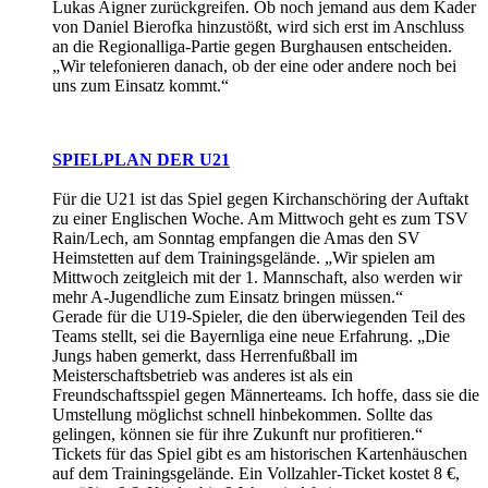
Lukas Aigner zurückgreifen. Ob noch jemand aus dem Kader
von Daniel Bierofka hinzustößt, wird sich erst im Anschluss
an die Regionalliga-Partie gegen Burghausen entscheiden.
„Wir telefonieren danach, ob der eine oder andere noch bei
uns zum Einsatz kommt.“
SPIELPLAN DER U21
Für die U21 ist das Spiel gegen Kirchanschöring der Auftakt
zu einer Englischen Woche. Am Mittwoch geht es zum TSV
Rain/Lech, am Sonntag empfangen die Amas den SV
Heimstetten auf dem Trainingsgelände. „Wir spielen am
Mittwoch zeitgleich mit der 1. Mannschaft, also werden wir
mehr A-Jugendliche zum Einsatz bringen müssen.“
Gerade für die U19-Spieler, die den überwiegenden Teil des
Teams stellt, sei die Bayernliga eine neue Erfahrung. „Die
Jungs haben gemerkt, dass Herrenfußball im
Meisterschaftsbetrieb was anderes ist als ein
Freundschaftsspiel gegen Männerteams. Ich hoffe, dass sie die
Umstellung möglichst schnell hinbekommen. Sollte das
gelingen, können sie für ihre Zukunft nur profitieren.“
Tickets für das Spiel gibt es am historischen Kartenhäuschen
auf dem Trainingsgelände. Ein Vollzahler-Ticket kostet 8 €,