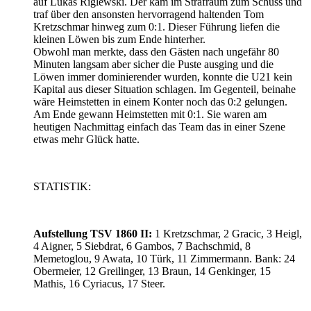
auf Lukas Riglewski. Der kam im Strafraum zum Schuss und
traf über den ansonsten hervorragend haltenden Tom
Kretzschmar hinweg zum 0:1. Dieser Führung liefen die
kleinen Löwen bis zum Ende hinterher.
Obwohl man merkte, dass den Gästen nach ungefähr 80
Minuten langsam aber sicher die Puste ausging und die
Löwen immer dominierender wurden, konnte die U21 kein
Kapital aus dieser Situation schlagen. Im Gegenteil, beinahe
wäre Heimstetten in einem Konter noch das 0:2 gelungen.
Am Ende gewann Heimstetten mit 0:1. Sie waren am
heutigen Nachmittag einfach das Team das in einer Szene
etwas mehr Glück hatte.
STATISTIK:
Aufstellung TSV 1860 II:
1 Kretzschmar, 2 Gracic, 3 Heigl,
4 Aigner, 5 Siebdrat, 6 Gambos, 7 Bachschmid, 8
Memetoglou, 9 Awata, 10 Türk, 11 Zimmermann. Bank: 24
Obermeier, 12 Greilinger, 13 Braun, 14 Genkinger, 15
Mathis, 16 Cyriacus, 17 Steer.