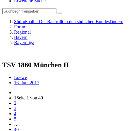
Erweiterte Suche
Südfußball – Der Ball rollt in den südlichen Bundesländern
Forum
Regional
Bayern
Bayernliga
TSV 1860 München II
Loewe
16. Juni 2017
1
Seite 1 von 40
2
3
4
5
…
40