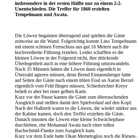
insbesondere in der ersten Hälfte nur zu einem 2:2-
Unentschieden. Die Treffer für 1860 erzielten
Tempelmann und Awata.
Die Löwen begannen überragend und spielten die Gäste
zeitweise an die Wand. Folgerichtig konnte Lino Tempelmann
mit einem schönen Fernschuss aus gut 16 Metern auch die
hochverdiente Führung erzielen. Leider schafften es die
kleinen Löwen in der Folgezeit nicht, ihre drückende
Überlegenheit auch in eine höhere Führung umzuwandeln.
Nach 35 Minuten hätten die Löwen dann eigentlich in
Überzahl agieren müssen, denn Bernd Eimannsberger hätte
auf Seiten der Gäste nach einem üblen Foul an Aaron Berzel
eigentlich vom Feld fliegen müssen, Schiedsrichter Kreye
beließ es aber bei einer gelben Karte.
Kurz vor der Pause kamen die Gäste zum überraschenden
Ausgleich und stellten damit den Spielverlauf auf den Kopf.
Nach der Halbzeit waren es die Löwen, die wieder stärker aus
der Kabine kamen, doch den Treffer erzielten die Gäste.
Danach mussten die Löwen eine kleine Schwächephase
durchleben, ehe Mohamad Awata nach einer tollen
Bachschmid-Flanke zum Ausgleich kam.
Kurz vor dem Ende hatte Okan Memetoglou noch die Riesen-