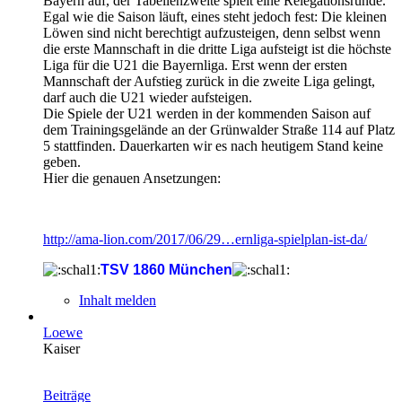
Bayern auf, der Tabellenzweite spielt eine Relegationsrunde.
Egal wie die Saison läuft, eines steht jedoch fest: Die kleinen
Löwen sind nicht berechtigt aufzusteigen, denn selbst wenn
die erste Mannschaft in die dritte Liga aufsteigt ist die höchste
Liga für die U21 die Bayernliga. Erst wenn der ersten
Mannschaft der Aufstieg zurück in die zweite Liga gelingt,
darf auch die U21 wieder aufsteigen.
Die Spiele der U21 werden in der kommenden Saison auf
dem Trainingsgelände an der Grünwalder Straße 114 auf Platz
5 stattfinden. Dauerkarten wir es nach heutigem Stand keine
geben.
Hier die genauen Ansetzungen:
http://ama-lion.com/2017/06/29…ernliga-spielplan-ist-da/
TSV 1860 München
Inhalt melden
Loewe
Kaiser
Beiträge