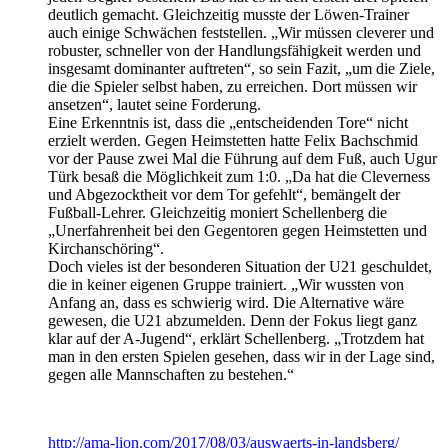
deutlich gemacht. Gleichzeitig musste der Löwen-Trainer
auch einige Schwächen feststellen. „Wir müssen cleverer und
robuster, schneller von der Handlungsfähigkeit werden und
insgesamt dominanter auftreten“, so sein Fazit, „um die Ziele,
die die Spieler selbst haben, zu erreichen. Dort müssen wir
ansetzen“, lautet seine Forderung.
Eine Erkenntnis ist, dass die „entscheidenden Tore“ nicht
erzielt werden. Gegen Heimstetten hatte Felix Bachschmid
vor der Pause zwei Mal die Führung auf dem Fuß, auch Ugur
Türk besaß die Möglichkeit zum 1:0. „Da hat die Cleverness
und Abgezocktheit vor dem Tor gefehlt“, bemängelt der
Fußball-Lehrer. Gleichzeitig moniert Schellenberg die
„Unerfahrenheit bei den Gegentoren gegen Heimstetten und
Kirchanschöring“.
Doch vieles ist der besonderen Situation der U21 geschuldet,
die in keiner eigenen Gruppe trainiert. „Wir wussten von
Anfang an, dass es schwierig wird. Die Alternative wäre
gewesen, die U21 abzumelden. Denn der Fokus liegt ganz
klar auf der A-Jugend“, erklärt Schellenberg. „Trotzdem hat
man in den ersten Spielen gesehen, dass wir in der Lage sind,
gegen alle Mannschaften zu bestehen.“
http://ama-lion.com/2017/08/03/auswaerts-in-landsberg/