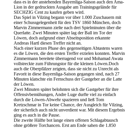
dass es in der anstehenden Bayernliga-Saison auch den Ama-
Lion in der gedruckten Ausgabe am Trainingsgelände für
SECHZIG Cent zu kaufen geben wird.
Das Spiel in Vilzing begann vor über 1.000 Zuschauern mit
einer Schussgelegenheit für den TSV 1860 München, doch
Marvin Zimmermann zielte nach drei Spielminuten über die
Querlatte. Zwei Minuten später lag der Ball im Tor der
Löwen, doch aufgrund einer Abseitsposition erkannte
Andreas Hartl diesen Treffer nicht an.
Nach einer kurzen Phase des gegenseitigen Abtastens waren
es die Löwen, die den ersten Treffer erzielen konnten. Marvin
Zimmermann bereitete überragend vor und Mohamad Awata
vollstreckte zum Führungstor für die kleinen Löwen.Doch
auch die Oberpfälzer zeigten, dass sie nicht zu Unrecht als
Favorit in diese Bayernliga-Saison gegangen sind, nach 27
Minuten klatschte ein Fernschuss der Gastgeber an die Latte
der Löwen.
Zwei Minuten später belohnten sich die Gastgeber für ihre
Offensivbemühungen, Andre Luge durfte viel zu einfach
durch die Löwen-Abwehr spazieren und ließ Tom
Kretzschmar in Tor keine Chance, der Ausgleich für Vilzing,
der sicherlich auch nicht unverdient war. Mit diesem Ergebnis
ging es auch in die Pause.
Die zweite Hälfte bot lange einen offenen Schlagabtausch
ohne größere Torchancen. Erst am Ende sahen die 1.850