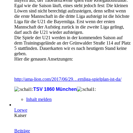
Bayern auf, der Tabellenzweite spielt eine Relegationsrunde.
Egal wie die Saison läuft, eines steht jedoch fest: Die kleinen
Löwen sind nicht berechtigt aufzusteigen, denn selbst wenn
die erste Mannschaft in die dritte Liga aufsteigt ist die höchste
Liga für die U21 die Bayernliga. Erst wenn der ersten
Mannschaft der Aufstieg zurück in die zweite Liga gelingt,
darf auch die U21 wieder aufsteigen.
Die Spiele der U21 werden in der kommenden Saison auf
dem Trainingsgelände an der Grünwalder Straße 114 auf Platz
5 stattfinden. Dauerkarten wir es nach heutigem Stand keine
geben.
Hier die genauen Ansetzungen:
http://ama-lion.com/2017/06/29…ernliga-spielplan-ist-da/
TSV 1860 München
Inhalt melden
Loewe
Kaiser
Beiträge