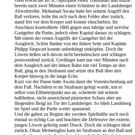
1860 erwischte im 3C-Sportpark einen Traumstart und nutzte
bereits nach zwei Minuten einen Schnitzer in der Landsberger
Abwehrreihe. Mohamad Awata hatte bei seinem Angriff den
Ball verloren, holte ihn sich nach dem Fehler aber zurück,
stand frei vor dem Keeper und konnte einschieben. Im
Anschluss kontrollierte 1860 gegen nun fahrige und nervöse
Gastgeber die Partie, jedoch ohne Kapital daraus zu schlagen.
Mit einem der ersten Angriffe der Gastgeber fiel der
Ausgleich, Schön flankte von der linken Seite und Kapitän
Philipp Siegwart konnte unbedrängt einköpfen. Doch die
Löwen ließen sich davon nicht beeindrucken und schlugen
postwendend zurück. Greilinger kam nur vier Minuten nach
dem Ausgleich auf der linken Bahn mit viel Tempo an den
Ball, ging in den Strafraum und setzte den Ball über den
Keeper hinweg in die lange Ecke.
Kurz vor der Pause hatte Awata dann die Vorentscheidung auf
dem Fuß. Nachdem er im Strafraum gelegt wurde, trat er
selbst vom Elfmeterpunkt aus an, scheiterte mit seinem
halbhohen, nicht ausreichend platzierten Schuss aber am
fliegenden Beigl im Tor der Landsberger. So blieb Landsberg
im Spiel und die Partie weiter spannend.
Und die gaben zu Beginn der zweiten Spielhälfte auch noch
einmal so richtig Gas und brachten die Defensive der extrem
jungen Löwen gehörig unter Druck. Doch die schlugen ideal
zurück, Okan Memetoglou kam im Strafraum an den Ball und