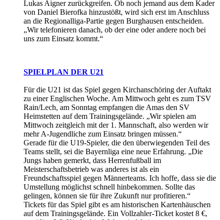
Lukas Aigner zurückgreifen. Ob noch jemand aus dem Kader
von Daniel Bierofka hinzustößt, wird sich erst im Anschluss
an die Regionalliga-Partie gegen Burghausen entscheiden.
„Wir telefonieren danach, ob der eine oder andere noch bei
uns zum Einsatz kommt.“
SPIELPLAN DER U21
Für die U21 ist das Spiel gegen Kirchanschöring der Auftakt
zu einer Englischen Woche. Am Mittwoch geht es zum TSV
Rain/Lech, am Sonntag empfangen die Amas den SV
Heimstetten auf dem Trainingsgelände. „Wir spielen am
Mittwoch zeitgleich mit der 1. Mannschaft, also werden wir
mehr A-Jugendliche zum Einsatz bringen müssen.“
Gerade für die U19-Spieler, die den überwiegenden Teil des
Teams stellt, sei die Bayernliga eine neue Erfahrung. „Die
Jungs haben gemerkt, dass Herrenfußball im
Meisterschaftsbetrieb was anderes ist als ein
Freundschaftsspiel gegen Männerteams. Ich hoffe, dass sie die
Umstellung möglichst schnell hinbekommen. Sollte das
gelingen, können sie für ihre Zukunft nur profitieren.“
Tickets für das Spiel gibt es am historischen Kartenhäuschen
auf dem Trainingsgelände. Ein Vollzahler-Ticket kostet 8 €,