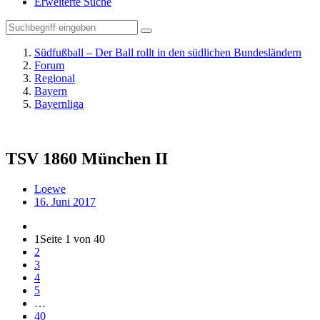
Erweiterte Suche
Südfußball – Der Ball rollt in den südlichen Bundesländern
Forum
Regional
Bayern
Bayernliga
TSV 1860 München II
Loewe
16. Juni 2017
1
Seite 1 von 40
2
3
4
5
…
40