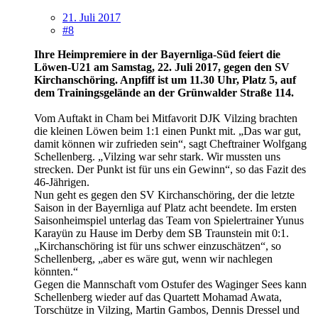
21. Juli 2017
#8
Ihre Heimpremiere in der Bayernliga-Süd feiert die
Löwen-U21 am Samstag, 22. Juli 2017, gegen den SV
Kirchanschöring. Anpfiff ist um 11.30 Uhr, Platz 5, auf
dem Trainingsgelände an der Grünwalder Straße 114.
Vom Auftakt in Cham bei Mitfavorit DJK Vilzing brachten
die kleinen Löwen beim 1:1 einen Punkt mit. „Das war gut,
damit können wir zufrieden sein“, sagt Cheftrainer Wolfgang
Schellenberg. „Vilzing war sehr stark. Wir mussten uns
strecken. Der Punkt ist für uns ein Gewinn“, so das Fazit des
46-Jährigen.
Nun geht es gegen den SV Kirchanschöring, der die letzte
Saison in der Bayernliga auf Platz acht beendete. Im ersten
Saisonheimspiel unterlag das Team von Spielertrainer Yunus
Karayün zu Hause im Derby dem SB Traunstein mit 0:1.
„Kirchanschöring ist für uns schwer einzuschätzen“, so
Schellenberg, „aber es wäre gut, wenn wir nachlegen
könnten.“
Gegen die Mannschaft vom Ostufer des Waginger Sees kann
Schellenberg wieder auf das Quartett Mohamad Awata,
Torschütze in Vilzing, Martin Gambos, Dennis Dressel und