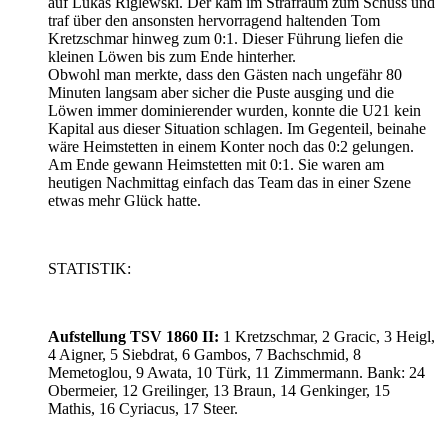
auf Lukas Riglewski. Der kam im Strafraum zum Schuss und
traf über den ansonsten hervorragend haltenden Tom
Kretzschmar hinweg zum 0:1. Dieser Führung liefen die
kleinen Löwen bis zum Ende hinterher.
Obwohl man merkte, dass den Gästen nach ungefähr 80
Minuten langsam aber sicher die Puste ausging und die
Löwen immer dominierender wurden, konnte die U21 kein
Kapital aus dieser Situation schlagen. Im Gegenteil, beinahe
wäre Heimstetten in einem Konter noch das 0:2 gelungen.
Am Ende gewann Heimstetten mit 0:1. Sie waren am
heutigen Nachmittag einfach das Team das in einer Szene
etwas mehr Glück hatte.
STATISTIK:
Aufstellung TSV 1860 II:
1 Kretzschmar, 2 Gracic, 3 Heigl,
4 Aigner, 5 Siebdrat, 6 Gambos, 7 Bachschmid, 8
Memetoglou, 9 Awata, 10 Türk, 11 Zimmermann. Bank: 24
Obermeier, 12 Greilinger, 13 Braun, 14 Genkinger, 15
Mathis, 16 Cyriacus, 17 Steer.