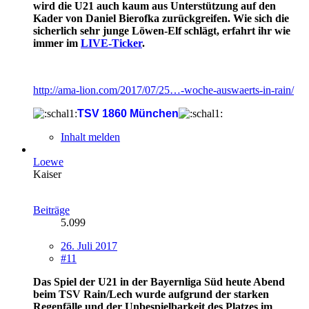
wird die U21 auch kaum aus Unterstützung auf den
Kader von Daniel Bierofka zurückgreifen. Wie sich die
sicherlich sehr junge Löwen-Elf schlägt, erfahrt ihr wie
immer im
LIVE-Ticker
.
http://ama-lion.com/2017/07/25…-woche-auswaerts-in-rain/
TSV 1860 München
Inhalt melden
Loewe
Kaiser
Beiträge
5.099
26. Juli 2017
#11
Das Spiel der U21 in der Bayernliga Süd heute Abend
beim TSV Rain/Lech wurde aufgrund der starken
Regenfälle und der Unbespielbarkeit des Platzes im