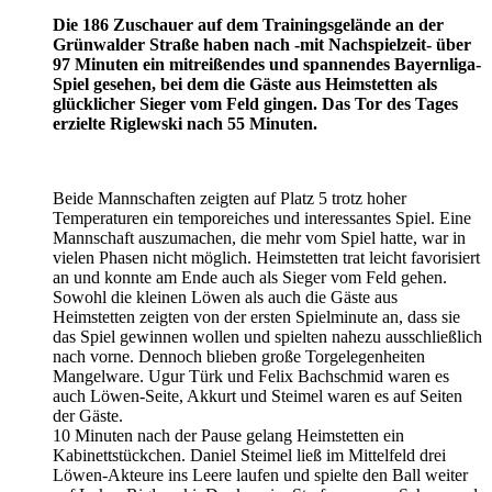
Die 186 Zuschauer auf dem Trainingsgelände an der
Grünwalder Straße haben nach -mit Nachspielzeit- über
97 Minuten ein mitreißendes und spannendes Bayernliga-
Spiel gesehen, bei dem die Gäste aus Heimstetten als
glücklicher Sieger vom Feld gingen. Das Tor des Tages
erzielte Riglewski nach 55 Minuten.
Beide Mannschaften zeigten auf Platz 5 trotz hoher
Temperaturen ein temporeiches und interessantes Spiel. Eine
Mannschaft auszumachen, die mehr vom Spiel hatte, war in
vielen Phasen nicht möglich. Heimstetten trat leicht favorisiert
an und konnte am Ende auch als Sieger vom Feld gehen.
Sowohl die kleinen Löwen als auch die Gäste aus
Heimstetten zeigten von der ersten Spielminute an, dass sie
das Spiel gewinnen wollen und spielten nahezu ausschließlich
nach vorne. Dennoch blieben große Torgelegenheiten
Mangelware. Ugur Türk und Felix Bachschmid waren es
auch Löwen-Seite, Akkurt und Steimel waren es auf Seiten
der Gäste.
10 Minuten nach der Pause gelang Heimstetten ein
Kabinettstückchen. Daniel Steimel ließ im Mittelfeld drei
Löwen-Akteure ins Leere laufen und spielte den Ball weiter