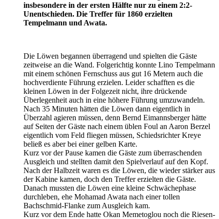
insbesondere in der ersten Hälfte nur zu einem 2:2-
Unentschieden. Die Treffer für 1860 erzielten
Tempelmann und Awata.
Die Löwen begannen überragend und spielten die Gäste
zeitweise an die Wand. Folgerichtig konnte Lino Tempelmann
mit einem schönen Fernschuss aus gut 16 Metern auch die
hochverdiente Führung erzielen. Leider schafften es die
kleinen Löwen in der Folgezeit nicht, ihre drückende
Überlegenheit auch in eine höhere Führung umzuwandeln.
Nach 35 Minuten hätten die Löwen dann eigentlich in
Überzahl agieren müssen, denn Bernd Eimannsberger hätte
auf Seiten der Gäste nach einem üblen Foul an Aaron Berzel
eigentlich vom Feld fliegen müssen, Schiedsrichter Kreye
beließ es aber bei einer gelben Karte.
Kurz vor der Pause kamen die Gäste zum überraschenden
Ausgleich und stellten damit den Spielverlauf auf den Kopf.
Nach der Halbzeit waren es die Löwen, die wieder stärker aus
der Kabine kamen, doch den Treffer erzielten die Gäste.
Danach mussten die Löwen eine kleine Schwächephase
durchleben, ehe Mohamad Awata nach einer tollen
Bachschmid-Flanke zum Ausgleich kam.
Kurz vor dem Ende hatte Okan Memetoglou noch die Riesen-