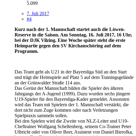
5.099
7. Juli 2017
#4
Kurz nach der 1. Mannschaft startet auch die Löwen-
Reserve in die Saison. Am Sonntag, 16. Juli 2017, 16 Uhr,
bei der DJK Vilzing. Eine Woche später steht die erste
Heimpartie gegen den SV Kirchanschöring auf dem
Programm.
Das Team geht als U21 in der Bayernliga Süd an den Start
und trägt die Heimspiele auf Platz 5 auf dem Trainingsgelände
an der Grünwalder Straße 114 aus.
Das Gerüst der Mannschaft bilden die Spieler des älteren
Jahrgangs der A-Jugend (1999). Dazu wurden sechs jüngere
U19-Spieler für den Bayernliga-Kader gemeldet. Ansonsten
wird das Team mit Spielern der 1. Mannschaft verstärkt, die
dort nicht zum Zuge kommen oder nach Verletzungen
Spielpraxis sammeln sollen.
Bei den Spielen wird die Zweite von NLZ-Leiter und U19-
Cheftrainer Wolfgang Schellenberg, seinem Co-Trainer Peter
Ulbricht oder von Oliver Beer, Assistent von Daniel Bierofka,