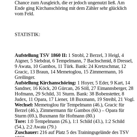
Chance zum Ausgleich, die er jedoch ungenutzt ließ. Am
Ende ging Kirchanschöring mit dem Zähler sehr glücklich
vom Feld.
STATISTIK:
Aufstellung TSV 1860 II:
1 Strobl, 2 Berzel, 3 Heigl, 4
Aigner, 5 Siebdrat, 6 Tempelmann, 7 Bachschmid, 8 Dressel,
9 Awata, 10 Gambos, 11 Türk. Bank: 24 Kretzschmar, 12
Gracic, 13 Braun, 14 Memetoglou, 15 Zimmermann, 16
Greilinger.
Aufstellung Kirchanschöring:
1 Hoyer, 5 Eder, 9 Kart, 14
Sandner, 16 Köck, 20 Gürcan, 26 Söll, 27 Eimannsberger, 28
Hofmann, 29 Schild, 31 Sturm. Bank: 38 Bobenstetter, 8
Judex, 11 Opara, 17 Liener, 18 Buxmann, 19 Streibl, 21 Vogl.
Wechsel:
Memetoglou für Tempelmann (46.), Gracic für
Berzel (46.), Zimmermann für Gambos (60.) – Opara für
Sturm (69.), Buxmann für Hofmann (80.)
Tore:
1:0 Tempelmann (26.), 1:1 Schild (43.), 1:2 Schild
(54.), 2:2 Awata (79.)
Zuschauer:
216 auf Platz 5 des Trainingsgelände des TSV