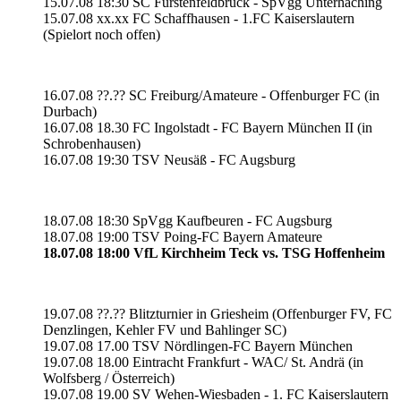
15.07.08 18:30 SC Fürstenfeldbruck - SpVgg Unterhaching
15.07.08 xx.xx FC Schaffhausen - 1.FC Kaiserslautern
(Spielort noch offen)
16.07.08 ??.?? SC Freiburg/Amateure - Offenburger FC (in
Durbach)
16.07.08 18.30 FC Ingolstadt - FC Bayern München II (in
Schrobenhausen)
16.07.08 19:30 TSV Neusäß - FC Augsburg
18.07.08 18:30 SpVgg Kaufbeuren - FC Augsburg
18.07.08 19:00 TSV Poing-FC Bayern Amateure
18.07.08 18:00 VfL Kirchheim Teck vs. TSG Hoffenheim
19.07.08 ??.?? Blitzturnier in Griesheim (Offenburger FV, FC
Denzlingen, Kehler FV und Bahlinger SC)
19.07.08 17.00 TSV Nördlingen-FC Bayern München
19.07.08 18.00 Eintracht Frankfurt - WAC/ St. Andrä (in
Wolfsberg / Österreich)
19.07.08 19.00 SV Wehen-Wiesbaden - 1. FC Kaiserslautern