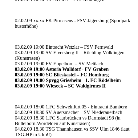
02.02.09 xx:xx FK Pirmasens - FSV Jägersburg (Sportpark
husterhöhe)
03.02.09 19:00 Eintracht Wetzlar – FSV Fernwald
03.02.09 19:00 SV Elversberg II – Röchling Völklingen
(Kunstrasen)
03.02.09 19:00 FV Eppelborn – SV Mettlach
03.02.09 19:00 Astoria Walldorf - FV Graben
03.02.09 19:00 SC Blieskastel – FC Homburg
03.02.09 19:00 Spvgg Griesheim - 1. FC Rödelheim
03.02.09 19:00 Wieseck – SC Waldgirmes II
04.02.09 18:00 1.FC Schweinfurt 05 - Eintracht Bamberg
04.02.09 18:30 SV Auersmacher – SV Niederauerbach
04.02.09 18.30 1.FC Saarbrücken vs Darmstadt 98 (in
Büttelborn-Wordelden auf Kunstrasen)
04.02.09 18.30 TSG Thannhausen vs SSV Ulm 1846 (laut
TSG-HP in Ulm!!)