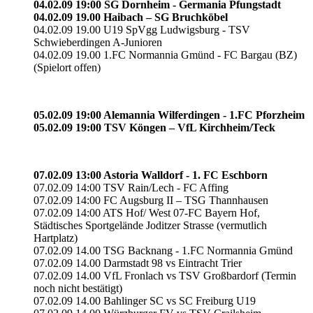
04.02.09 19:00 SG Dornheim - Germania Pfungstadt
04.02.09 19.00 Haibach – SG Bruchköbel
04.02.09 19.00 U19 SpVgg Ludwigsburg - TSV
Schwieberdingen A-Junioren
04.02.09 19.00 1.FC Normannia Gmünd - FC Bargau (BZ)
(Spielort offen)
05.02.09 19:00 Alemannia Wilferdingen - 1.FC Pforzheim
05.02.09 19:00 TSV Köngen – VfL Kirchheim/Teck
07.02.09 13:00 Astoria Walldorf - 1. FC Eschborn
07.02.09 14:00 TSV Rain/Lech - FC Affing
07.02.09 14:00 FC Augsburg II – TSG Thannhausen
07.02.09 14:00 ATS Hof/ West 07-FC Bayern Hof,
Städtisches Sportgelände Joditzer Strasse (vermutlich
Hartplatz)
07.02.09 14.00 TSG Backnang - 1.FC Normannia Gmünd
07.02.09 14.00 Darmstadt 98 vs Eintracht Trier
07.02.09 14.00 VfL Fronlach vs TSV Großbardorf (Termin
noch nicht bestätigt)
07.02.09 14.00 Bahlinger SC vs SC Freiburg U19