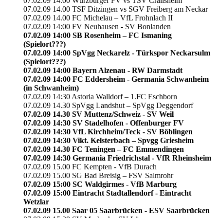
07.02.09 14.00 Würzburger FV vs TSV Crailsheim
07.02.09 14.00 TSF Ditzingen vs SGV Freiberg am Neckar
07.02.09 14.00 FC Michelau – VfL Frohnlach II
07.02.09 14:00 FV Neuhausen - SV Bonlanden
07.02.09 14:00 SB Rosenheim – FC Ismaning
(Spielort???)
07.02.09 14:00 SpVgg Neckarelz - Türkspor Neckarsulm
(Spielort???)
07.02.09 14:00 Bayern Alzenau - RW Darmstadt
07.02.09 14:00 FC Eddersheim - Germania Schwanheim
(in Schwanheim)
07.02.09 14:30 Astoria Walldorf – 1.FC Eschborn
07.02.09 14.30 SpVgg Landshut – SpVgg Deggendorf
07.02.09 14.30 SV Muttenz/Schweiz - SV Weil
07.02.09 14:30 SV Stadelhofen - Offenburger FV
07.02.09 14:30 VfL Kirchheim/Teck - SV Böblingen
07.02.09 14:30 Vikt. Kelsterbach – Spvgg Griesheim
07.02.09 14.30 FC Teningen – FC Emmendingen
07.02.09 14:30 Germania Friedrichstal - VfR Rheinsheim
07.02.09 15.00 FC Kempten - VfB Durach
07.02.09 15.00 SG Bad Breisig – FSV Salmrohr
07.02.09 15:00 SC Waldgirmes - VfB Marburg
07.02.09 15:00 Eintracht Stadtallendorf - Eintracht
Wetzlar
07.02.09 15.00 Saar 05 Saarbrücken - ESV Saarbrücken