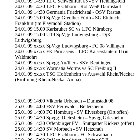
24.01.09 14:30 1.FC Schweinfurt 05 - SV Heidingsfeld
24.01.09 14:30 1.FC Eschborn - Rot-Weiß Darmstadt
24.01.09 14:30 Germania Friedrichstal - OSV Rastatt
24.01.09 15.00 SpVgg Greuther Fürth - SG Eintracht
Frankfurt (im Playmobil-Stadion)
24.01.09 15.00 Karlsruher SC vs 1.FC Nürnberg
24.01.09 15.00 U19 SpVgg Ludwigsburg - DjK
Ludwigsburg
24.01.09 xx:xx SpVgg Ludwigsburg - FC 08 Villingen
24.01.09 xx:xx FK Pirmasens - 1.FC Kaiserslautern II (in
Waldmohr)
24.01.09 xx:xx Spvgg Au/Iller - SSV Reutlingen
24.01.09 xx.xx Wormatia Worms vs SC Freiburg II
24.01.09 xx.xx TSG Hoffenheim vs Auswahl Rhein/Neckar
(Eröffnung Rhein-Neckar Arena)
25.01.09 14:00 Viktoria Urberach – Darmstadt 98
25.01.09 14:00 FSV Fernwald - Bellersheim
25.01.09 14:00 FC Homburg - SV Elversberg (Ort offen)
25.01.09 14:30 Spvgg. Dietesheim – Spvgg Griesheim
25.01.09 14:30 Offenburger FV - Stuttgarter Kickers (offen)
25.01.09 14:30 SV Morbach - SV Hetzerath
25.01.09 14:30 1.FC Eschborn - FC Schwalbach