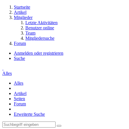
Startseite
Artikel
Mitglieder
Letzte Aktivitäten
Benutzer online
Team
Mitgliedersuche
Forum
Anmelden oder registrieren
Suche
Alles
Alles
Artikel
Seiten
Forum
Erweiterte Suche