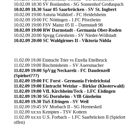
10.02.09 18:30 SV Bonlanden - SG Sonnenhof Großaspach
10.02.09 18.30 Saar 05 Saarbrücken - SV St. Ingbert
10.02.09 19:00 Astoria Walldorf - FC Heidelsheim
10.02.09 19:00 FC Nöttingen - 1.FC Pforzheim
10.02.09 19:00 FSV Mainz 05 II – Darmstadt 98
10.02.09 19:00 RW Darmstadt - Germania Ober-Roden
10.02.09 20:00 Spvgg Griesheim - SV Nieder-Wöllstadt
10.02.09 20:00 SC Waldgirmes II - Viktoria Nidda
11.02.09 19.00 Eintracht Trier vs Etzella Ettelbruck
11.02.09 19:00 Bischmisheim – SV Auersmacher
11.02.09 19:00 SpVgg Neckarelz - FC Daudenzell
(Spielort???)
11.02.09 19:00 FC Forst - Germania Friedrichstal
11.02.09 19:00 Eintracht Wetzlar – Birklar (Klosterwald)
11.02.09 19:00 VfL Kirchheim/Teck - 1.FC Eislingen
11.02.09 19:30 SG Dornheim - VfB Ginsheim
11.02.09 19.30 TuS Efringen - SV Weil
11.02.09 19:45 SV Morbach II - SG Hermeskeil
11.02.09 xx:xx Kempten - TSV Kottern
11.02.09 xx:xx U.S. Forbach – 1.FC Saarbrücken II (Spielort
offen)