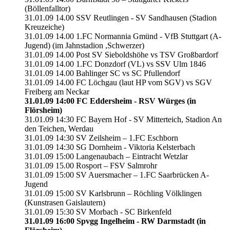
(Böllenfalltor)
31.01.09 14.00 SSV Reutlingen - SV Sandhausen (Stadion
Kreuzeiche)
31.01.09 14.00 1.FC Normannia Gmünd - VfB Stuttgart (A-
Jugend) (im Jahnstadion ,Schwerzer)
31.01.09 14.00 Post SV Sieboldshöhe vs TSV Großbardorf
31.01.09 14.00 1.FC Donzdorf (VL) vs SSV Ulm 1846
31.01.09 14.00 Bahlinger SC vs SC Pfullendorf
31.01.09 14.00 FC Löchgau (laut HP vom SGV) vs SGV
Freiberg am Neckar
31.01.09 14:00 FC Eddersheim - RSV Würges (in
Flörsheim)
31.01.09 14:30 FC Bayern Hof - SV Mitterteich, Stadion An
den Teichen, Werdau
31.01.09 14:30 SV Zeilsheim – 1.FC Eschborn
31.01.09 14:30 SG Dornheim - Viktoria Kelsterbach
31.01.09 15:00 Langenaubach – Eintracht Wetzlar
31.01.09 15.00 Rosport – FSV Salmrohr
31.01.09 15:00 SV Auersmacher – 1.FC Saarbrücken A-
Jugend
31.01.09 15:00 SV Karlsbrunn – Röchling Völklingen
(Kunstrasen Gaislautern)
31.01.09 15:30 SV Morbach - SC Birkenfeld
31.01.09 16:00 Spvgg Ingelheim - RW Darmstadt (in