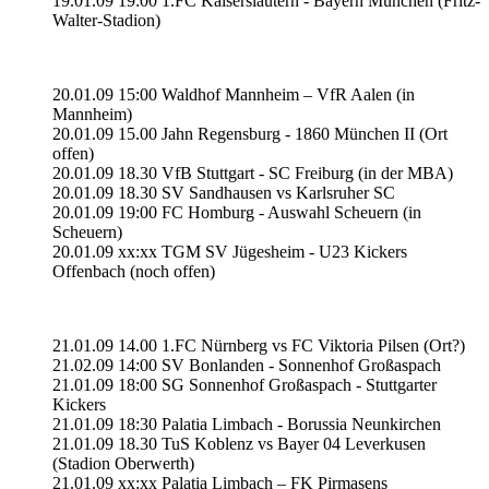
19.01.09 19:00 1.FC Kaiserslautern - Bayern München (Fritz-
Walter-Stadion)
20.01.09 15:00 Waldhof Mannheim – VfR Aalen (in
Mannheim)
20.01.09 15.00 Jahn Regensburg - 1860 München II (Ort
offen)
20.01.09 18.30 VfB Stuttgart - SC Freiburg (in der MBA)
20.01.09 18.30 SV Sandhausen vs Karlsruher SC
20.01.09 19:00 FC Homburg - Auswahl Scheuern (in
Scheuern)
20.01.09 xx:xx TGM SV Jügesheim - U23 Kickers
Offenbach (noch offen)
21.01.09 14.00 1.FC Nürnberg vs FC Viktoria Pilsen (Ort?)
21.02.09 14:00 SV Bonlanden - Sonnenhof Großaspach
21.01.09 18:00 SG Sonnenhof Großaspach - Stuttgarter
Kickers
21.01.09 18:30 Palatia Limbach - Borussia Neunkirchen
21.01.09 18.30 TuS Koblenz vs Bayer 04 Leverkusen
(Stadion Oberwerth)
21.01.09 xx:xx Palatia Limbach – FK Pirmasens