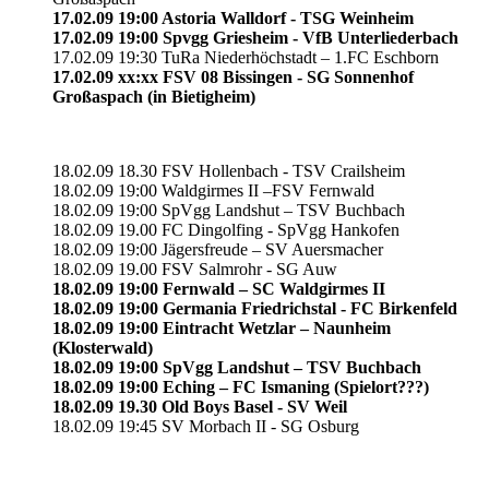
17.02.09 19:00 Astoria Walldorf - TSG Weinheim
17.02.09 19:00 Spvgg Griesheim - VfB Unterliederbach
17.02.09 19:30 TuRa Niederhöchstadt – 1.FC Eschborn
17.02.09 xx:xx FSV 08 Bissingen - SG Sonnenhof
Großaspach (in Bietigheim)
18.02.09 18.30 FSV Hollenbach - TSV Crailsheim
18.02.09 19:00 Waldgirmes II –FSV Fernwald
18.02.09 19:00 SpVgg Landshut – TSV Buchbach
18.02.09 19.00 FC Dingolfing - SpVgg Hankofen
18.02.09 19:00 Jägersfreude – SV Auersmacher
18.02.09 19.00 FSV Salmrohr - SG Auw
18.02.09 19:00 Fernwald – SC Waldgirmes II
18.02.09 19:00 Germania Friedrichstal - FC Birkenfeld
18.02.09 19:00 Eintracht Wetzlar – Naunheim
(Klosterwald)
18.02.09 19:00 SpVgg Landshut – TSV Buchbach
18.02.09 19:00 Eching – FC Ismaning (Spielort???)
18.02.09 19.30 Old Boys Basel - SV Weil
18.02.09 19:45 SV Morbach II - SG Osburg