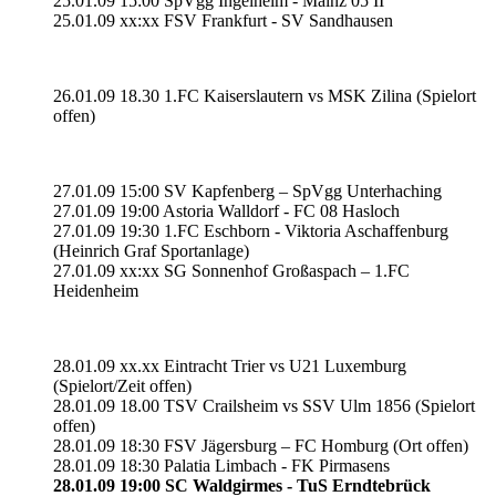
25.01.09 15:00 SpVgg Ingelheim - Mainz 05 II
25.01.09 xx:xx FSV Frankfurt - SV Sandhausen
26.01.09 18.30 1.FC Kaiserslautern vs MSK Zilina (Spielort
offen)
27.01.09 15:00 SV Kapfenberg – SpVgg Unterhaching
27.01.09 19:00 Astoria Walldorf - FC 08 Hasloch
27.01.09 19:30 1.FC Eschborn - Viktoria Aschaffenburg
(Heinrich Graf Sportanlage)
27.01.09 xx:xx SG Sonnenhof Großaspach – 1.FC
Heidenheim
28.01.09 xx.xx Eintracht Trier vs U21 Luxemburg
(Spielort/Zeit offen)
28.01.09 18.00 TSV Crailsheim vs SSV Ulm 1856 (Spielort
offen)
28.01.09 18:30 FSV Jägersburg – FC Homburg (Ort offen)
28.01.09 18:30 Palatia Limbach - FK Pirmasens
28.01.09 19:00 SC Waldgirmes - TuS Erndtebrück