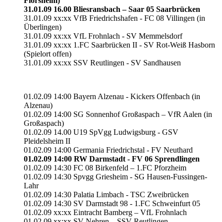
Flörsheim)
31.01.09 16.00 Bliesransbach – Saar 05 Saarbrücken
31.01.09 xx:xx VfB Friedrichshafen - FC 08 Villingen (in
Überlingen)
31.01.09 xx:xx VfL Frohnlach - SV Memmelsdorf
31.01.09 xx:xx 1.FC Saarbrücken II - SV Rot-Weiß Hasborn
(Spielort offen)
31.01.09 xx:xx SSV Reutlingen - SV Sandhausen
01.02.09 14:00 Bayern Alzenau - Kickers Offenbach (in
Alzenau)
01.02.09 14:00 SG Sonnenhof Großaspach – VfR Aalen (in
Großaspach)
01.02.09 14.00 U19 SpVgg Ludwigsburg - GSV
Pleidelsheim II
01.02.09 14:00 Germania Friedrichstal - FV Neuthard
01.02.09 14:00 RW Darmstadt - FV 06 Sprendlingen
01.02.09 14:30 FC 08 Birkenfeld – 1.FC Pforzheim
01.02.09 14:30 Spvgg Griesheim - SG Hausen-Fussingen-
Lahr
01.02.09 14:30 Palatia Limbach - TSC Zweibrücken
01.02.09 14:30 SV Darmstadt 98 - 1.FC Schweinfurt 05
01.02.09 xx:xx Eintracht Bamberg – VfL Frohnlach
01.02.09 xx:xx SV Nehren – SSV Reutlingen