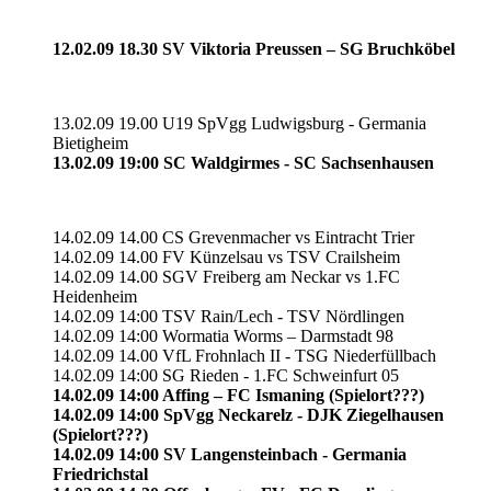
12.02.09 18.30 SV Viktoria Preussen – SG Bruchköbel
13.02.09 19.00 U19 SpVgg Ludwigsburg - Germania
Bietigheim
13.02.09 19:00 SC Waldgirmes - SC Sachsenhausen
14.02.09 14.00 CS Grevenmacher vs Eintracht Trier
14.02.09 14.00 FV Künzelsau vs TSV Crailsheim
14.02.09 14.00 SGV Freiberg am Neckar vs 1.FC
Heidenheim
14.02.09 14:00 TSV Rain/Lech - TSV Nördlingen
14.02.09 14:00 Wormatia Worms – Darmstadt 98
14.02.09 14.00 VfL Frohnlach II - TSG Niederfüllbach
14.02.09 14:00 SG Rieden - 1.FC Schweinfurt 05
14.02.09 14:00 Affing – FC Ismaning (Spielort???)
14.02.09 14:00 SpVgg Neckarelz - DJK Ziegelhausen
(Spielort???)
14.02.09 14:00 SV Langensteinbach - Germania
Friedrichstal