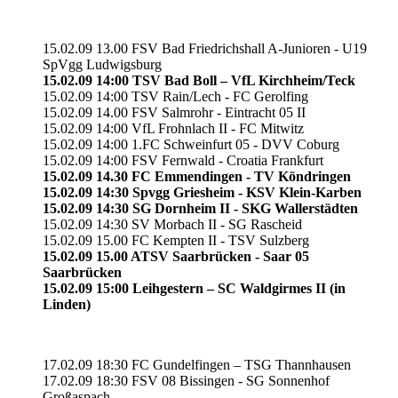
15.02.09 13.00 FSV Bad Friedrichshall A-Junioren - U19
SpVgg Ludwigsburg
15.02.09 14:00 TSV Bad Boll – VfL Kirchheim/Teck
15.02.09 14:00 TSV Rain/Lech - FC Gerolfing
15.02.09 14.00 FSV Salmrohr - Eintracht 05 II
15.02.09 14:00 VfL Frohnlach II - FC Mitwitz
15.02.09 14:00 1.FC Schweinfurt 05 - DVV Coburg
15.02.09 14:00 FSV Fernwald - Croatia Frankfurt
15.02.09 14.30 FC Emmendingen - TV Köndringen
15.02.09 14:30 Spvgg Griesheim - KSV Klein-Karben
15.02.09 14:30 SG Dornheim II - SKG Wallerstädten
15.02.09 14:30 SV Morbach II - SG Rascheid
15.02.09 15.00 FC Kempten II - TSV Sulzberg
15.02.09 15.00 ATSV Saarbrücken - Saar 05
Saarbrücken
15.02.09 15:00 Leihgestern – SC Waldgirmes II (in
Linden)
17.02.09 18:30 FC Gundelfingen – TSG Thannhausen
17.02.09 18:30 FSV 08 Bissingen - SG Sonnenhof
Großaspach