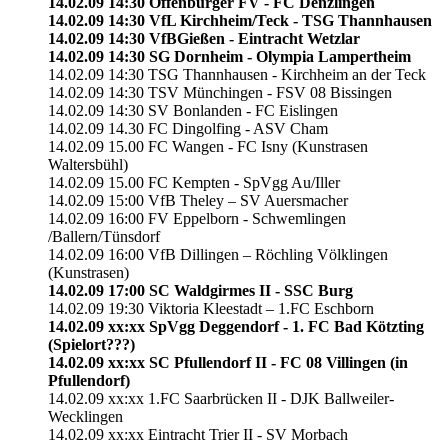
14.02.09 14:30 Offenburger FV - FC Denzlingen
14.02.09 14:30 VfL Kirchheim/Teck - TSG Thannhausen
14.02.09 14:30 VfBGießen - Eintracht Wetzlar
14.02.09 14:30 SG Dornheim - Olympia Lampertheim
14.02.09 14:30 TSG Thannhausen - Kirchheim an der Teck
14.02.09 14:30 TSV Münchingen - FSV 08 Bissingen
14.02.09 14:30 SV Bonlanden - FC Eislingen
14.02.09 14.30 FC Dingolfing - ASV Cham
14.02.09 15.00 FC Wangen - FC Isny (Kunstrasen
Waltersbühl)
14.02.09 15.00 FC Kempten - SpVgg Au/Iller
14.02.09 15:00 VfB Theley – SV Auersmacher
14.02.09 16:00 FV Eppelborn - Schwemlingen
/Ballern/Tünsdorf
14.02.09 16:00 VfB Dillingen – Röchling Völklingen
(Kunstrasen)
14.02.09 17:00 SC Waldgirmes II - SSC Burg
14.02.09 19:30 Viktoria Kleestadt – 1.FC Eschborn
14.02.09 xx:xx SpVgg Deggendorf - 1. FC Bad Kötzting
(Spielort???)
14.02.09 xx:xx SC Pfullendorf II - FC 08 Villingen (in
Pfullendorf)
14.02.09 xx:xx 1.FC Saarbrücken II - DJK Ballweiler-
Wecklingen
14.02.09 xx:xx Eintracht Trier II - SV Morbach