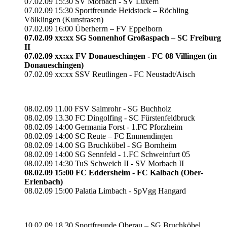
07.02.09 15:30 SV Morbach - SV Lüxem
07.02.09 15:30 Sportfreunde Heidstock – Röchling
Völklingen (Kunstrasen)
07.02.09 16:00 Überherrn – FV Eppelborn
07.02.09 xx:xx SG Sonnenhof Großaspach – SC Freiburg
II
07.02.09 xx:xx FV Donaueschingen - FC 08 Villingen (in
Donaueschingen)
07.02.09 xx:xx SSV Reutlingen - FC Neustadt/Aisch
08.02.09 11.00 FSV Salmrohr - SG Buchholz
08.02.09 13.30 FC Dingolfing - SC Fürstenfeldbruck
08.02.09 14:00 Germania Forst - 1.FC Pforzheim
08.02.09 14:00 SC Reute – FC Emmendingen
08.02.09 14.00 SG Bruchköbel - SG Bornheim
08.02.09 14:00 SG Sennfeld - 1.FC Schweinfurt 05
08.02.09 14:30 TuS Schweich II - SV Morbach II
08.02.09 15:00 FC Eddersheim - FC Kalbach (Ober-
Erlenbach)
08.02.09 15:00 Palatia Limbach - SpVgg Hangard
10.02.09 18.30 Sportfreunde Oberau – SG Bruchköbel