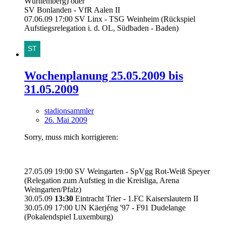
Württemberg) oder
SV Bonlanden - VfR Aalen II
07.06.09 17:00 SV Linx - TSG Weinheim (Rückspiel
Aufstiegsrelegation i. d. OL, Südbaden - Baden)
Wochenplanung 25.05.2009 bis
31.05.2009
stadionsammler
26. Mai 2009
Sorry, muss mich korrigieren:
27.05.09 19:00 SV Weingarten - SpVgg Rot-Weiß Speyer
(Relegation zum Aufstieg in die Kreisliga, Arena
Weingarten/Pfalz)
30.05.09
13:30
Eintracht Trier - 1.FC Kaiserslautern II
30.05.09 17:00 UN Käerjéng '97 - F91 Dudelange
(Pokalendspiel Luxemburg)