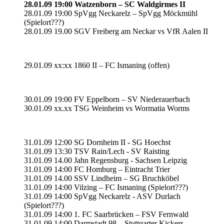
28.01.09 19:00 Watzenborn – SC Waldgirmes II
28.01.09 19:00 SpVgg Neckarelz – SpVgg Möckmühl
(Spielort???)
28.01.09 19.00 SGV Freiberg am Neckar vs VfR Aalen II
29.01.09 xx:xx 1860 II – FC Ismaning (offen)
30.01.09 19:00 FV Eppelborn – SV Niederauerbach
30.01.09 xx.xx TSG Weinheim vs Wormatia Worms
31.01.09 12:00 SG Dornheim II - SG Hoechst
31.01.09 13:30 TSV Rain/Lech - SV Raisting
31.01.09 14.00 Jahn Regensburg - Sachsen Leipzig
31.01.09 14:00 FC Homburg – Eintracht Trier
31.01.09 14.00 SSV Lindheim – SG Bruchköbel
31.01.09 14:00 Vilzing – FC Ismaning (Spielort???)
31.01.09 14:00 SpVgg Neckarelz - ASV Durlach
(Spielort???)
31.01.09 14:00 1. FC Saarbrücken – FSV Fernwald
31.01.09 14:00 Darmstadt 98 – Stuttgarter Kickers