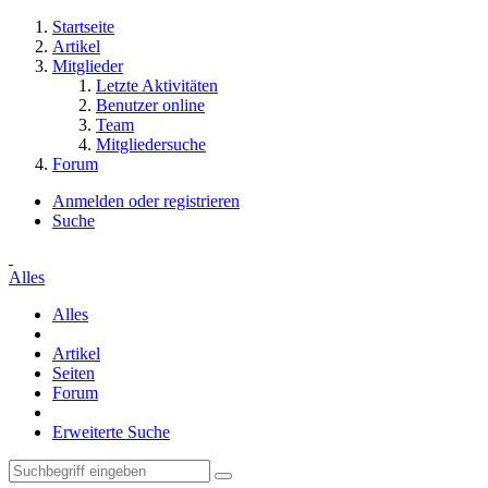
Startseite
Artikel
Mitglieder
Letzte Aktivitäten
Benutzer online
Team
Mitgliedersuche
Forum
Anmelden oder registrieren
Suche
Alles
Alles
Artikel
Seiten
Forum
Erweiterte Suche