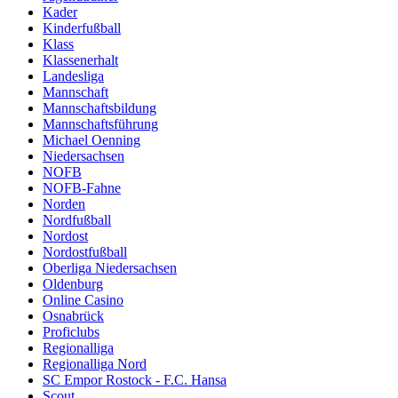
Kader
Kinderfußball
Klass
Klassenerhalt
Landesliga
Mannschaft
Mannschaftsbildung
Mannschaftsführung
Michael Oenning
Niedersachsen
NOFB
NOFB-Fahne
Norden
Nordfußball
Nordost
Nordostfußball
Oberliga Niedersachsen
Oldenburg
Online Casino
Osnabrück
Proficlubs
Regionalliga
Regionalliga Nord
SC Empor Rostock - F.C. Hansa
Scout