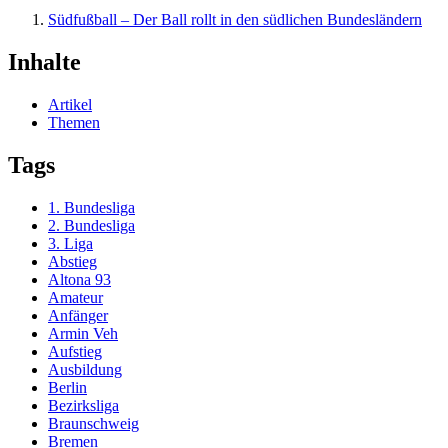
Südfußball – Der Ball rollt in den südlichen Bundesländern
Inhalte
Artikel
Themen
Tags
1. Bundesliga
2. Bundesliga
3. Liga
Abstieg
Altona 93
Amateur
Anfänger
Armin Veh
Aufstieg
Ausbildung
Berlin
Bezirksliga
Braunschweig
Bremen