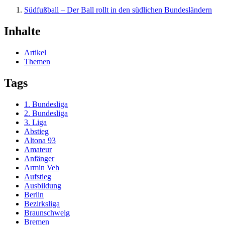
Südfußball – Der Ball rollt in den südlichen Bundesländern
Inhalte
Artikel
Themen
Tags
1. Bundesliga
2. Bundesliga
3. Liga
Abstieg
Altona 93
Amateur
Anfänger
Armin Veh
Aufstieg
Ausbildung
Berlin
Bezirksliga
Braunschweig
Bremen