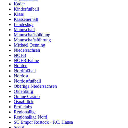
Kader
Kinderfußball
Klass
Klassenerhalt
Landesliga
Mannschaft
Mannschaftsbildung
Mannschaftsführung
Michael Oenning
Niedersachsen
NOFB
NOFB-Fahne
Norden
Nordfußball
Nordost
Nordostfußball
Oberliga Niedersachsen
Oldenburg
Online Casino
Osnabrück
Proficlubs
Regionalliga
Regionalliga Nord
SC Empor Rostock - F.C. Hansa
Scout