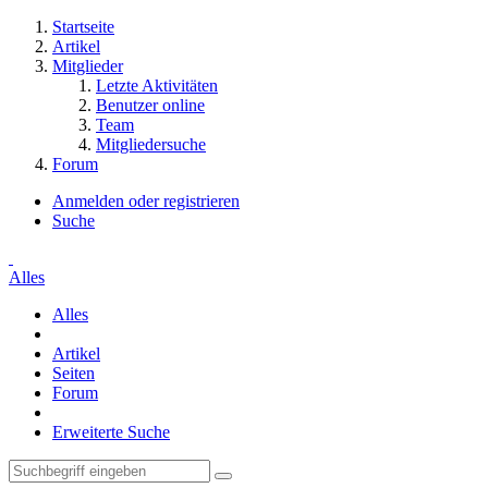
Startseite
Artikel
Mitglieder
Letzte Aktivitäten
Benutzer online
Team
Mitgliedersuche
Forum
Anmelden oder registrieren
Suche
Alles
Alles
Artikel
Seiten
Forum
Erweiterte Suche