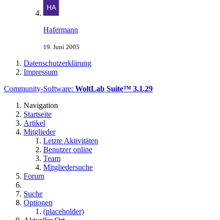
Hafermann
19. Juni 2005
Datenschutzerklärung
Impressum
Community-Software:
WoltLab Suite™ 3.1.29
Navigation
Startseite
Artikel
Mitglieder
Letzte Aktivitäten
Benutzer online
Team
Mitgliedersuche
Forum
Suche
Optionen
(placeholder)