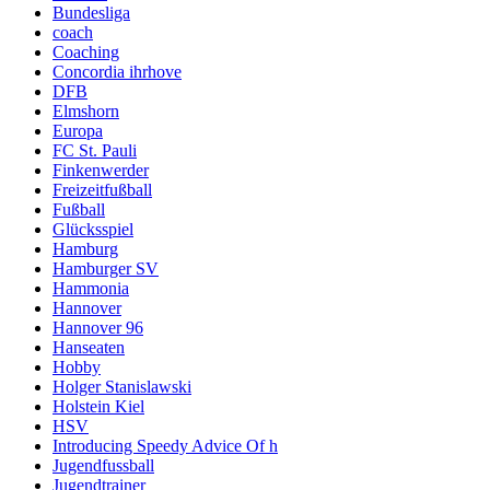
Bundesliga
coach
Coaching
Concordia ihrhove
DFB
Elmshorn
Europa
FC St. Pauli
Finkenwerder
Freizeitfußball
Fußball
Glücksspiel
Hamburg
Hamburger SV
Hammonia
Hannover
Hannover 96
Hanseaten
Hobby
Holger Stanislawski
Holstein Kiel
HSV
Introducing Speedy Advice Of h
Jugendfussball
Jugendtrainer