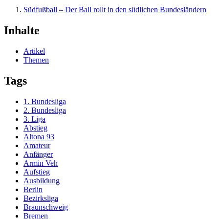
Südfußball – Der Ball rollt in den südlichen Bundesländern
Inhalte
Artikel
Themen
Tags
1. Bundesliga
2. Bundesliga
3. Liga
Abstieg
Altona 93
Amateur
Anfänger
Armin Veh
Aufstieg
Ausbildung
Berlin
Bezirksliga
Braunschweig
Bremen