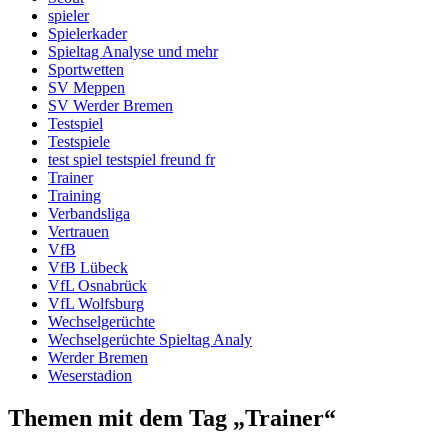
spieler
Spielerkader
Spieltag Analyse und mehr
Sportwetten
SV Meppen
SV Werder Bremen
Testspiel
Testspiele
test spiel testspiel freund fr
Trainer
Training
Verbandsliga
Vertrauen
VfB
VfB Lübeck
VfL Osnabrück
VfL Wolfsburg
Wechselgerüchte
Wechselgerüchte Spieltag Analy
Werder Bremen
Weserstadion
Themen mit dem Tag „Trainer“