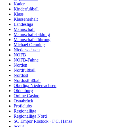
Kader
Kinderfußball
Klass
Klassenerhalt
Landesliga
Mannschaft
Mannschaftsbildung
Mannschaftsführung
Michael Oenning
Niedersachsen
NOFB
NOFB-Fahne
Norden
Nordfußball
Nordost
Nordostfußball
Oberliga Niedersachsen
Oldenburg
Online Casino
Osnabrück
Proficlubs
Regionalliga
Regionalliga Nord
SC Empor Rostock - F.C. Hansa
Scout