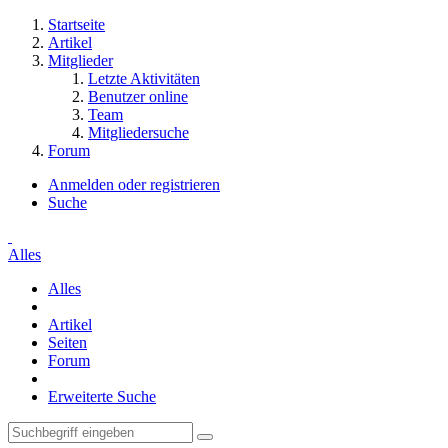
Startseite
Artikel
Mitglieder
Letzte Aktivitäten
Benutzer online
Team
Mitgliedersuche
Forum
Anmelden oder registrieren
Suche
Alles
Alles
Artikel
Seiten
Forum
Erweiterte Suche