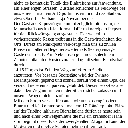
nicht, es kommt die Taktik des Einkreisens zur Anwendung,
auf einer engen Strassen, Zustand schlechter als Feldwege bei
uns, erreicht man ein Art Sportministerium und das Stadion, in
etwa Ober- bis Verbandsliga-Niveau bei uns.
Der Gast aus Kaposvölgye kommt zeitglich mit uns an, der
Mannschaftsbus im Kleinformat dafür mit nervigem Piepser
für den Rückwärtsgang ausgestattet. Der weiterhin
vorherrschende Regen treibt uns in die Gastwirtschaften des
Orts. Direkt am Marktplatz verköstigt man uns zu zivilen
Preisen mit allerlei Begehrenswertem als (leider) einzige
Gäste des Lokals. Am Nebentisch geht noch stilecht ein
Zahntechniker den Kostenvoranschlag mit seiner Kundschaft
durch.
14.15 Uhr, es ist Zeit den Weg zurück zum Stadion
anzutreten. Vor besagter Sportstätte wird der Twingo
abfahrtgerecht geparkt und schnell darauf von einem Opa, der
versucht nebenan zu parken, gefährdet. Dieser belässt es aber
dabei den Weg nur mitten in der Strasse stehenzulassen und
unseren Wagen nicht anzufahren.
Mit dem Strom verschaffen auch wir uns kostengünstigen
Eintritt und ich komme so zu meinem 17. Länderpunkt. Plätze
auf der Tribüne inklusive Bierzeltplane dürfen es heute sein
und nach einer Schweigeminute die nur ein krähender Hahn
stört beginnt dieser Kick der zweigeteilten 2.Liga im Land der
Magyaren und übelste Schoten nehmen ihren Lauf.