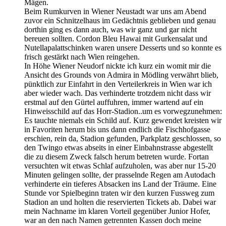
Mägen.
Beim Rumkurven in Wiener Neustadt war uns am Abend
zuvor ein Schnitzelhaus im Gedächtnis geblieben und genau
dorthin ging es dann auch, was wir ganz und gar nicht
bereuen sollten. Cordon Bleu Hawai mit Gurkensalat und
Nutellapalattschinken waren unsere Desserts und so konnte es
frisch gestärkt nach Wien reingehen.
In Höhe Wiener Neudorf nickte ich kurz ein womit mir die
Ansicht des Grounds von Admira in Mödling verwährt blieb,
pünktlich zur Einfahrt in den Verteilerkreis in Wien war ich
aber wieder wach. Das verhinderte trotzdem nicht dass wir
erstmal auf den Gürtel auffuhren, immer wartend auf ein
Hinweisschild auf das Horr-Stadion..um es vorwegzunehmen:
Es tauchte niemals ein Schild auf. Kurz gewendet kreisten wir
in Favoriten herum bis uns dann endlich die Fischhofgasse
erschien, rein da, Stadion gefunden, Parkplatz geschlossen, so
den Twingo etwas abseits in einer Einbahnstrasse abgestellt
die zu diesem Zweck falsch herum betreten wurde. Fortan
versuchten wit etwas Schlaf aufzuholen, was aber nur 15-20
Minuten gelingen sollte, der prasselnde Regen am Autodach
verhinderte ein tieferes Absacken ins Land der Träume. Eine
Stunde vor Spielbeginn traten wir den kurzen Fussweg zum
Stadion an und holten die reservierten Tickets ab. Dabei war
mein Nachname im klaren Vorteil gegenüber Junior Hofer,
war an den nach Namen getrennten Kassen doch meine