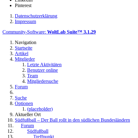
Pinterest
Datenschutzerklärung
Impressum
Community-Software:
WoltLab Suite™ 3.1.29
Navigation
Startseite
Artikel
Mitglieder
Letzte Aktivitäten
Benutzer online
Team
Mitgliedersuche
Forum
Suche
Optionen
(placeholder)
Aktueller Ort
Südfußball – Der Ball rollt in den südlichen Bundesländern
Forum
Südfußball
Treffpunkt