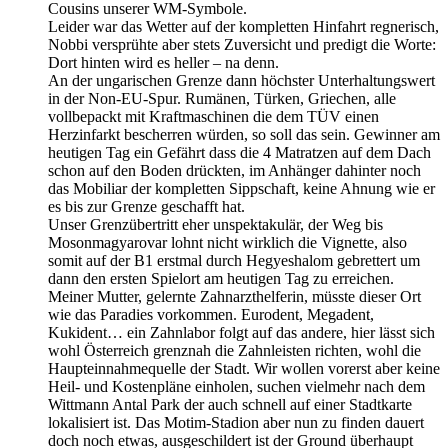
Cousins unserer WM-Symbole.
Leider war das Wetter auf der kompletten Hinfahrt regnerisch,
Nobbi versprühte aber stets Zuversicht und predigt die Worte:
Dort hinten wird es heller – na denn.
An der ungarischen Grenze dann höchster Unterhaltungswert
in der Non-EU-Spur. Rumänen, Türken, Griechen, alle
vollbepackt mit Kraftmaschinen die dem TÜV einen
Herzinfarkt bescherren würden, so soll das sein. Gewinner am
heutigen Tag ein Gefährt dass die 4 Matratzen auf dem Dach
schon auf den Boden drückten, im Anhänger dahinter noch
das Mobiliar der kompletten Sippschaft, keine Ahnung wie er
es bis zur Grenze geschafft hat.
Unser Grenzübertritt eher unspektakulär, der Weg bis
Mosonmagyarovar lohnt nicht wirklich die Vignette, also
somit auf der B1 erstmal durch Hegyeshalom gebrettert um
dann den ersten Spielort am heutigen Tag zu erreichen.
Meiner Mutter, gelernte Zahnarzthelferin, müsste dieser Ort
wie das Paradies vorkommen. Eurodent, Megadent,
Kukident… ein Zahnlabor folgt auf das andere, hier lässt sich
wohl Österreich grenznah die Zahnleisten richten, wohl die
Haupteinnahmequelle der Stadt. Wir wollen vorerst aber keine
Heil- und Kostenpläne einholen, suchen vielmehr nach dem
Wittmann Antal Park der auch schnell auf einer Stadtkarte
lokalisiert ist. Das Motim-Stadion aber nun zu finden dauert
doch noch etwas, ausgeschildert ist der Ground überhaupt