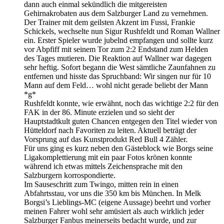
dann auch einmal sekündlich die mitgereisten
Gehirnakrobaten aus dem Salzburger Land zu vernehmen.
Der Trainer mit dem geilsten Akzent im Fussi, Frankie
Schickels, wechselte nun Sigur Rushfeldt und Roman Wallner
ein. Erster Spieler wurde jubelnd empfangen und sollte kurz
vor Abpfiff mit seinem Tor zum 2:2 Endstand zum Helden
des Tages mutieren. Die Reaktion auf Wallner war dagegen
sehr heftig. Sofort begann die West sämtliche Zaunfahnen zu
entfernen und hisste das Spruchband: Wir singen nur für 10
Mann auf dem Feld… wohl nicht gerade beliebt der Mann
*g*
Rushfeldt konnte, wie erwähnt, noch das wichtige 2:2 für den
FAK in der 86. Minute erzielen und so sieht der
Hauptstadtkult guten Chancen entgegen den Titel wieder von
Hütteldorf nach Favoriten zu leiten. Aktuell beträgt der
Vorsprung auf das Kunstprodukt Red Bull 4 Zähler.
Für uns ging es kurz neben den Gästeblock wie Borgs seine
Ligakomplettierung mit ein paar Fotos krönen konnte
während ich etwas mittels Zeichensprache mit den
Salzburgern korrospondierte.
Im Sauseschritt zum Twingo, mitten rein in einen
Abfahrtsstau, vor uns die 350 km bis München. In Melk
Borgsi’s Lieblings-MC (eigene Aussage) beehrt und vorher
meinen Fahrer wohl sehr amüsiert als auch wirklich jeder
Salzburger Fanbus meinerseits bedacht wurde, und zur