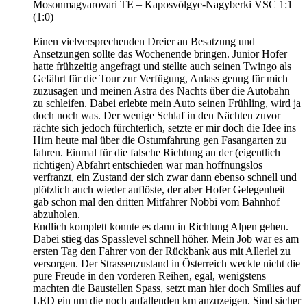
Mosonmagyarovari TE – Kaposvölgye-Nagyberki VSC 1:1
(1:0)
Einen vielversprechenden Dreier an Besatzung und
Ansetzungen sollte das Wochenende bringen. Junior Hofer
hatte frühzeitig angefragt und stellte auch seinen Twingo als
Gefährt für die Tour zur Verfügung, Anlass genug für mich
zuzusagen und meinen Astra des Nachts über die Autobahn
zu schleifen. Dabei erlebte mein Auto seinen Frühling, wird ja
doch noch was. Der wenige Schlaf in den Nächten zuvor
rächte sich jedoch fürchterlich, setzte er mir doch die Idee ins
Hirn heute mal über die Ostumfahrung gen Fasangarten zu
fahren. Einmal für die falsche Richtung an der (eigentlich
richtigen) Abfahrt entschieden war man hoffnungslos
verfranzt, ein Zustand der sich zwar dann ebenso schnell und
plötzlich auch wieder auflöste, der aber Hofer Gelegenheit
gab schon mal den dritten Mitfahrer Nobbi vom Bahnhof
abzuholen.
Endlich komplett konnte es dann in Richtung Alpen gehen.
Dabei stieg das Spasslevel schnell höher. Mein Job war es am
ersten Tag den Fahrer von der Rückbank aus mit Allerlei zu
versorgen. Der Strassenzustand in Österreich weckte nicht die
pure Freude in den vorderen Reihen, egal, wenigstens
machten die Baustellen Spass, setzt man hier doch Smilies auf
LED ein um die noch anfallenden km anzuzeigen. Sind sicher