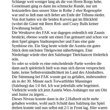
Schlange weit weniger lang als die von Herrn Borgs hehe.
Gemeinsam ging es dann ins schmucke Runde, nur um
festzustellen dass unsere Sitze in Reihe 2 eher Regenopfer
war und so ließ man sich lieber am Ende der Tribuna nieder.
Von dort hatten wir die beiden Kurven gut im Blickfeld
(wobei die Gäste mit Ihren Red- und Crazy Bulls keiner
Erwähnung bedarf).
Die Westkurve des FAK war dagegen ordentlich mit Zaunis
bestückt, ebenso wurde um einen Fan getrauert und schon vor
dem Spiel gingen Stadionsprecher und Fans eine gute
Symbiose ein. Ein Sieg heute würde die Austria ein gutes
Stück dem nächsten Titelgewinn näherbringen. Eine
Niederlage würde eher den Salzburger Titelchancen förderlich
sein.
So oder so würde es eine entscheidende Partie werden die
dann auch spielerisch hielt was man sich davon versprochen
hatte, keine Selbstverständlichkeit im Land des Almdudlers.
Die Stimmung bei FAK wusste gut zu gefallen, insbesondere
als in der 30. Minute nach Torwartfehler Manninger
(Salzburg) das 1:0 fiel. Ich war jedenfalls sehr begeistert.
Vielleicht werde ich jetzt Austria Wien-Anhänger nur um Obi
und Junior zu ärgern…
Dieses Niveau konnte dann in der 2.Halbzeit nicht mehr
gehalten werden, wohl auch Schuld dass Salzburg das Spiel
drehen konnte und nun selbst mit 2:1 in Front lag. Hier waren