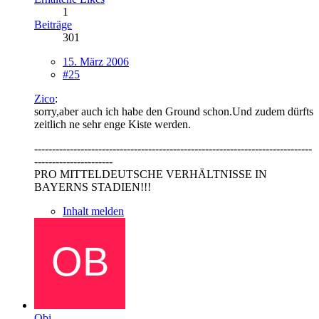
1
Beiträge
301
15. März 2006
#25
Zico
:
sorry,aber auch ich habe den Ground schon.Und zudem dürfts
zeitlich ne sehr enge Kiste werden.
------------------------------------------------------------------------------
----------------------
PRO MITTELDEUTSCHE VERHÄLTNISSE IN
BAYERNS STADIEN!!!
Inhalt melden
Obi