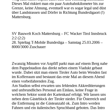
Dieses Mal riskiert man ein paar Autobahnkilometer bis zur
Grenze, keine Ahnung, eventuell war es sogar legal und düst
über Landstrassen und Dörfer in Richtung Bundesligaort (!)
Mattersburg.
SV Bauwelt Koch Mattersburg – FC Wacker Tirol Innsbruck
2:2 (2:2)
28. Spieltag T-Mobile Bundesliga – Samstag 25.03.2006 –
8000/3000 Zuschauer
Zwanzig Minuten vor Anpfiff parkt man auf einem Berg nahe
dem Pappelstadion das direkt neben einem Viadukt gebaut
wurde. Dabei sitzt man einem Tiroler Auto beim Wenden fast
im Kofferraum und bestaunt das erste Mal an diesem Abend
einen vorbeifahrenden Zug.
Am Stadion selbst erwarten uns fehlenden Akkreditierungen
und unfreundliches Personal am Einlass, keine Frage in
welchem Sektor somit der Kartenkauf erfolgt. Wir lassen uns
neben dem Gästeblock der Tiroler nieder. Für Österreich und
die Entfernung ist die Gästeanzahl ok. Zum Intro werden
Fahnen und ein italienisches Spruchband geboten. Das Intro