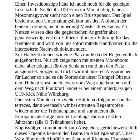
Einen Investitionstipp hätte ich auch noch für die geneigte
Leserschaft. Solltet ihr 100 Euro im Monat übrig haben –
Mosonmagyovar sucht noch einen Brustsponsor. Das Spiel
bezieht seinen Unterhaltungsfaktor aus den Aktionen der
beiden Torhüter, nicht unbedingt Meister Ihres Fachs. Zu
Nutzen wissen dies die gegnerischen Angreifer aber
genausowenig, erst ein Elfmeter führt zur Führung für das
Heimteam und wird von uns sofort mittels Handyvideo für die
interessierte Nachwelt dokumentiert.
Zur Halbzeit drehen wir eine Platzrunde da der Regen endlich
aufgehört hat. Nur ich zeige mich mit meinen Moonboots
dabei aber adequat für den Schlamm rund um den Platz
ausgerüstet. Sorgen mal nicht wir mit unseren Aussprüchen
für Lacher so sind es die Stories die unser Kumpel Obi aus
dem Heimat simst, auch etwas vom Weg abgekommen auf
dem Weg nach Frankfurt landet er bei einem unterklassigen
U19-Kick Nähe Würzburg.
Die ersten Minuten der zweiten Hälfte verfolgen wir on the
terraces, dann wechseln wir bei erneuten Regentropfen
wieder unter die Tribünenplane und summieren die
Europapokalerfolge unserer Lieblingsteams im letzten
Jahrzehnt (alle O Teilnahmen hehe).
Kaposvölgye kommt noch zum Ausgleich, gerüchteweise hilft
dieses Ergebnis keinem der Teams im Abstiegskampf. Unser
Weg führt nach Abpfiff zum Auto und Richtung Eisenstadt.