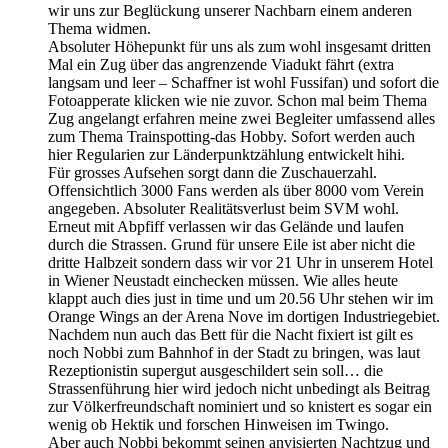
wir uns zur Beglückung unserer Nachbarn einem anderen
Thema widmen.
Absoluter Höhepunkt für uns als zum wohl insgesamt dritten
Mal ein Zug über das angrenzende Viadukt fährt (extra
langsam und leer – Schaffner ist wohl Fussifan) und sofort die
Fotoapperate klicken wie nie zuvor. Schon mal beim Thema
Zug angelangt erfahren meine zwei Begleiter umfassend alles
zum Thema Trainspotting-das Hobby. Sofort werden auch
hier Regularien zur Länderpunktzählung entwickelt hihi.
Für grosses Aufsehen sorgt dann die Zuschauerzahl.
Offensichtlich 3000 Fans werden als über 8000 vom Verein
angegeben. Absoluter Realitätsverlust beim SVM wohl.
Erneut mit Abpfiff verlassen wir das Gelände und laufen
durch die Strassen. Grund für unsere Eile ist aber nicht die
dritte Halbzeit sondern dass wir vor 21 Uhr in unserem Hotel
in Wiener Neustadt einchecken müssen. Wie alles heute
klappt auch dies just in time und um 20.56 Uhr stehen wir im
Orange Wings an der Arena Nove im dortigen Industriegebiet.
Nachdem nun auch das Bett für die Nacht fixiert ist gilt es
noch Nobbi zum Bahnhof in der Stadt zu bringen, was laut
Rezeptionistin supergut ausgeschildert sein soll… die
Strassenführung hier wird jedoch nicht unbedingt als Beitrag
zur Völkerfreundschaft nominiert und so knistert es sogar ein
wenig ob Hektik und forschen Hinweisen im Twingo.
Aber auch Nobbi bekommt seinen anvisierten Nachtzug und