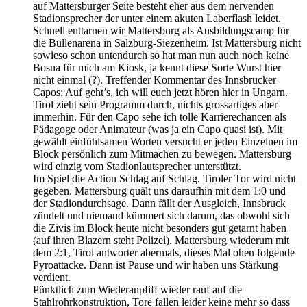
auf Mattersburger Seite besteht eher aus dem nervenden
Stadionsprecher der unter einem akuten Laberflash leidet.
Schnell enttarnen wir Mattersburg als Ausbildungscamp für
die Bullenarena in Salzburg-Siezenheim. Ist Mattersburg nicht
sowieso schon untendurch so hat man nun auch noch keine
Bosna für mich am Kiosk, ja kennt diese Sorte Wurst hier
nicht einmal (?). Treffender Kommentar des Innsbrucker
Capos: Auf geht’s, ich will euch jetzt hören hier in Ungarn.
Tirol zieht sein Programm durch, nichts grossartiges aber
immerhin. Für den Capo sehe ich tolle Karrierechancen als
Pädagoge oder Animateur (was ja ein Capo quasi ist). Mit
gewählt einfühlsamen Worten versucht er jeden Einzelnen im
Block persönlich zum Mitmachen zu bewegen. Mattersburg
wird einzig vom Stadionlautsprecher unterstützt.
Im Spiel die Action Schlag auf Schlag. Tiroler Tor wird nicht
gegeben. Mattersburg quält uns daraufhin mit dem 1:0 und
der Stadiondurchsage. Dann fällt der Ausgleich, Innsbruck
zündelt und niemand kümmert sich darum, das obwohl sich
die Zivis im Block heute nicht besonders gut getarnt haben
(auf ihren Blazern steht Polizei). Mattersburg wiederum mit
dem 2:1, Tirol antworter abermals, dieses Mal ohen folgende
Pyroattacke. Dann ist Pause und wir haben uns Stärkung
verdient.
Pünktlich zum Wiederanpfiff wieder rauf auf die
Stahlrohrkonstruktion, Tore fallen leider keine mehr so dass