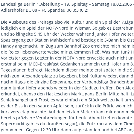
Landesliga Berlin 1.Abteilung – 19. Spieltag – Samstag 18.02.2006
Adlershofer BC 08 – FC Spandau 06 0:3 (0:2)
Die Ausbeute des Freitags also viel Kultur und ein Spiel der 7.Liga
lediglich ein Spiel der NOFV-Nord in Wismar. So gab es Bestrebu
und so klingelte 5.45 Uhr der Wecker während Junior Hofer weiter
Spaziergang zur Station Mahlsdorf und bestieg die S-Bahn bis Ost
Handy angemacht, im Zug zum Bahnhof Zoo erreichte mich nämlich 
die Rolex liebenswerterweise mir zukommen ließ. Was nun tun? H
Vorletzter gegen Letzter in der NOFV Nord erweckte auch nicht un
erstmal beim MCD-Breakfast Gedanken sammeln und Hofer um 8.
Tagesplänen befragt. Nachdem dieser meinte erst später in die S
mich zum Alexanderplatz zu begeben, bissl Kultur wieder, dann 
nachmittags die einzige Begegnung der Verbandsliga Brandenbur
dann Junior Hofer abends wieder in der Stadt zu treffen. Den Ale
erkundet, ebenso den Hackeschen Markt, ganz Berlin Mitte halt. 
Schlafmangel und Frost, es war einfach ein Stück weit zu kalt u
es der Biss in den sauren Apfel sein, zurück in die Prärie wo mi
kurz vors etap brachte. Auf den letzten Metern kam mir dann mei
bereits präzisere Verabredungen für heute Abend treffen konnte. 
Supermarkt gab es da draußen sogar), die Putzfrau aus dem Zim
genommen. Gegen 12.30 Uhr dann aufgestanden und bei ABC ange