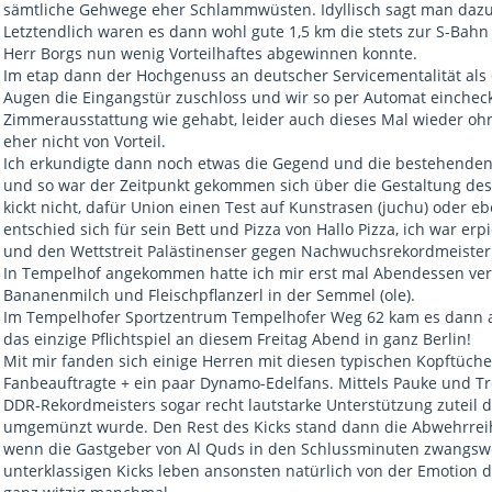
sämtliche Gehwege eher Schlammwüsten. Idyllisch sagt man dazu
Letztendlich waren es dann wohl gute 1,5 km die stets zur S-Bah
Herr Borgs nun wenig Vorteilhaftes abgewinnen konnte.
Im etap dann der Hochgenuss an deutscher Servicementalität als 
Augen die Eingangstür zuschloss und wir so per Automat einchec
Zimmerausstattung wie gehabt, leider auch dieses Mal wieder ohne
eher nicht von Vorteil.
Ich erkundigte dann noch etwas die Gegend und die bestehende
und so war der Zeitpunkt gekommen sich über die Gestaltung d
kickt nicht, dafür Union einen Test auf Kunstrasen (juchu) oder eb
entschied sich für sein Bett und Pizza von Hallo Pizza, ich war e
und den Wettstreit Palästinenser gegen Nachwuchsrekordmeister
In Tempelhof angekommen hatte ich mir erst mal Abendessen verd
Bananenmilch und Fleischpflanzerl in der Semmel (ole).
Im Tempelhofer Sportzentrum Tempelhofer Weg 62 kam es dann al
das einzige Pflichtspiel an diesem Freitag Abend in ganz Berlin!
Mit mir fanden sich einige Herren mit diesen typischen Kopftüch
Fanbeauftragte + ein paar Dynamo-Edelfans. Mittels Pauke und
DDR-Rekordmeisters sogar recht lautstarke Unterstützung zuteil di
umgemünzt wurde. Den Rest des Kicks stand dann die Abwehrreihe
wenn die Gastgeber von Al Quds in den Schlussminuten zwangswe
unterklassigen Kicks leben ansonsten natürlich von der Emotion 