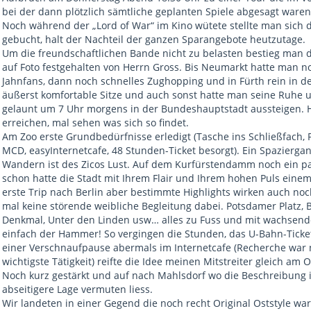
bei der dann plötzlich sämtliche geplanten Spiele abgesagt waren
Noch während der „Lord of War“ im Kino wütete stellte man sich d
gebucht, halt der Nachteil der ganzen Sparangebote heutzutage.
Um die freundschaftlichen Bande nicht zu belasten bestieg man 
auf Foto festgehalten von Herrn Gross. Bis Neumarkt hatte man n
Jahnfans, dann noch schnelles Zughopping und in Fürth rein in de
äußerst komfortable Sitze und auch sonst hatte man seine Ruhe 
gelaunt um 7 Uhr morgens in der Bundeshauptstadt aussteigen. He
erreichen, mal sehen was sich so findet.
Am Zoo erste Grundbedürfnisse erledigt (Tasche ins Schließfach, P
MCD, easyInternetcafe, 48 Stunden-Ticket besorgt). Ein Spazier
Wandern ist des Zicos Lust. Auf dem Kurfürstendamm noch ein pa
schon hatte die Stadt mit Ihrem Flair und Ihrem hohen Puls einem 
erste Trip nach Berlin aber bestimmte Highlights wirken auch no
mal keine störende weibliche Begleitung dabei. Potsdamer Platz, 
Denkmal, Unter den Linden usw… alles zu Fuss und mit wachsender
einfach der Hammer! So vergingen die Stunden, das U-Bahn-Ticket
einer Verschnaufpause abermals im Internetcafe (Recherche war
wichtigste Tätigkeit) reifte die Idee meinen Mitstreiter gleich am
Noch kurz gestärkt und auf nach Mahlsdorf wo die Beschreibung 
abseitigere Lage vermuten liess.
Wir landeten in einer Gegend die noch recht Original Oststyle war