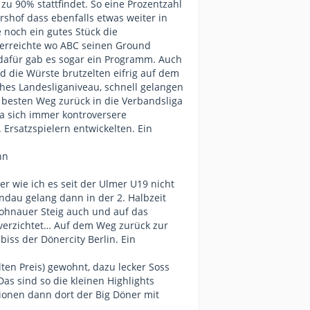
 zu 90% stattfindet. So eine Prozentzahl
shof dass ebenfalls etwas weiter in
e noch ein gutes Stück die
 erreichte wo ABC seinen Ground
 dafür gab es sogar ein Programm. Auch
nd die Würste brutzelten eifrig auf dem
risches Landesliganiveau, schnell gelangen
 besten Weg zurück in die Verbandsliga
da sich immer kontroversere
Ersatzspielern entwickelten. Ein
nn
r wie ich es seit der Ulmer U19 nicht
andau gelang dann in der 2. Halbzeit
 Lohnauer Steig auch und auf das
 verzichtet… Auf dem Weg zurück zur
iss der Dönercity Berlin. Ein
ten Preis) gewohnt, dazu lecker Soss
s sind so die kleinen Highlights
ionen dann dort der Big Döner mit