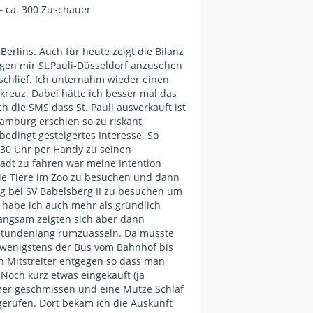
 – ca. 300 Zuschauer
 Berlins. Auch für heute zeigt die Bilanz
ngen mir St.Pauli-Düsseldorf anzusehen
schlief. Ich unternahm wieder einen
kreuz. Dabei hätte ich besser mal das
die SMS dass St. Pauli ausverkauft ist
amburg erschien so zu riskant,
bedingt gesteigertes Interesse. So
30 Uhr per Handy zu seinen
tadt zu fahren war meine Intention
die Tiere im Zoo zu besuchen und dann
g bei SV Babelsberg II zu besuchen um
x habe ich auch mehr als gründlich
Langsam zeigten sich aber dann
m stundenlang rumzuasseln. Da musste
ch wenigstens der Bus vom Bahnhof bis
n Mitstreiter entgegen so dass man
Noch kurz etwas eingekauft (ja
mer geschmissen und eine Mütze Schlaf
rufen. Dort bekam ich die Auskunft