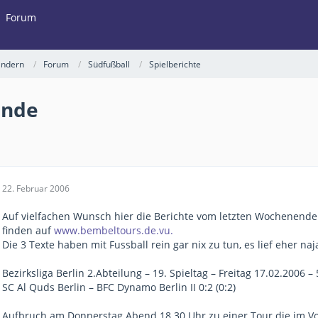
Forum
ländern
Forum
Südfußball
Spielberichte
ende
22. Februar 2006
Auf vielfachen Wunsch hier die Berichte vom letzten Wochenende 
finden auf
www.bembeltours.de.vu.
Die 3 Texte haben mit Fussball rein gar nix zu tun, es lief eher naj
Bezirksliga Berlin 2.Abteilung – 19. Spieltag – Freitag 17.02.2006 
SC Al Quds Berlin – BFC Dynamo Berlin II 0:2 (0:2)
Aufbruch am Donnerstag Abend 18.30 Uhr zu einer Tour die im Vo