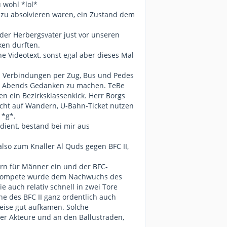
 wohl *lol*
n zu absolvieren waren, ein Zustand dem
der Herbergsvater just vor unseren
ken durften.
 Videotext, sonst egal aber dieses Mal
n Verbindungen per Zug, Bus und Pedes
es Abends Gedanken zu machen. TeBe
en ein Bezirksklassenkick. Herr Borgs
rpicht auf Wandern, U-Bahn-Ticket nutzen
 *g*.
ient, bestand bei mir aus
so zum Knaller Al Quds gegen BFC II,
ern für Männer ein und der BFC-
 Trompete wurde dem Nachwuchs des
e auch relativ schnell in zwei Tore
 des BFC II ganz ordentlich auch
ise gut aufkamen. Solche
der Akteure und an den Ballustraden,