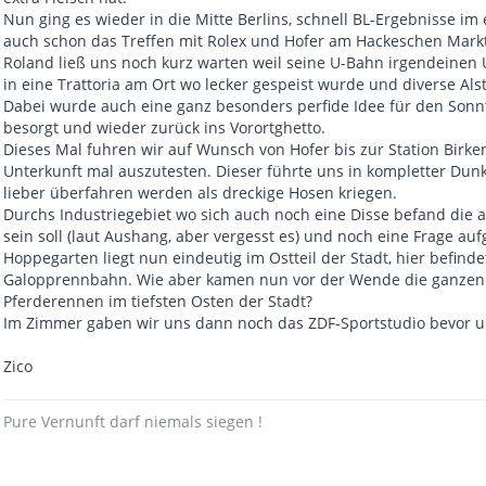
Nun ging es wieder in die Mitte Berlins, schnell BL-Ergebnisse i
auch schon das Treffen mit Rolex und Hofer am Hackeschen Mark
Roland ließ uns noch kurz warten weil seine U-Bahn irgendeinen 
in eine Trattoria am Ort wo lecker gespeist wurde und diverse Al
Dabei wurde auch eine ganz besonders perfide Idee für den Sonn
besorgt und wieder zurück ins Vorortghetto.
Dieses Mal fuhren wir auf Wunsch von Hofer bis zur Station Birk
Unterkunft mal auszutesten. Dieser führte uns in kompletter Dunk
lieber überfahren werden als dreckige Hosen kriegen.
Durchs Industriegebiet wo sich auch noch eine Disse befand die 
sein soll (laut Aushang, aber vergesst es) und noch eine Frage au
Hoppegarten liegt nun eindeutig im Ostteil der Stadt, hier befin
Galopprennbahn. Wie aber kamen nun vor der Wende die ganzen
Pferderennen im tiefsten Osten der Stadt?
Im Zimmer gaben wir uns dann noch das ZDF-Sportstudio bevor u
Zico
Pure Vernunft darf niemals siegen !