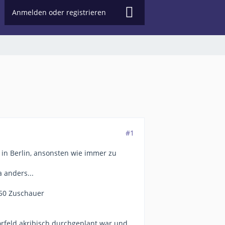
Anmelden oder registrieren
#1
in Berlin, ansonsten wie immer zu
a anders...
– 50 Zuschauer
rfeld akribisch durchgeplant war und