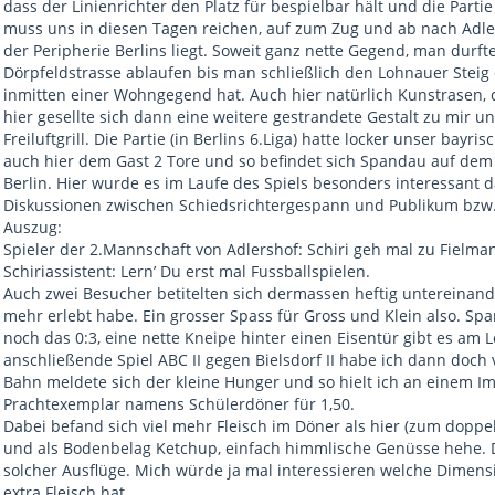
dass der Linienrichter den Platz für bespielbar hält und die Partie
muss uns in diesen Tagen reichen, auf zum Zug und ab nach Adler
der Peripherie Berlins liegt. Soweit ganz nette Gegend, man durft
Dörpfeldstrasse ablaufen bis man schließlich den Lohnauer Steig
inmitten einer Wohngegend hat. Auch hier natürlich Kunstrasen,
hier gesellte sich dann eine weitere gestrandete Gestalt zu mir u
Freiluftgrill. Die Partie (in Berlins 6.Liga) hatte locker unser bay
auch hier dem Gast 2 Tore und so befindet sich Spandau auf dem
Berlin. Hier wurde es im Laufe des Spiels besonders interessant 
Diskussionen zwischen Schiedsrichtergespann und Publikum bzw. 
Auszug:
Spieler der 2.Mannschaft von Adlershof: Schiri geh mal zu Fielma
Schiriassistent: Lern’ Du erst mal Fussballspielen.
Auch zwei Besucher betitelten sich dermassen heftig untereinande
mehr erlebt habe. Ein grosser Spass für Gross und Klein also. Sp
noch das 0:3, eine nette Kneipe hinter einen Eisentür gibt es am
anschließende Spiel ABC II gegen Bielsdorf II habe ich dann doch
Bahn meldete sich der kleine Hunger und so hielt ich an einem Imb
Prachtexemplar namens Schülerdöner für 1,50.
Dabei befand sich viel mehr Fleisch im Döner als hier (zum doppel
und als Bodenbelag Ketchup, einfach himmlische Genüsse hehe. Da
solcher Ausflüge. Mich würde ja mal interessieren welche Dimens
extra Fleisch hat.