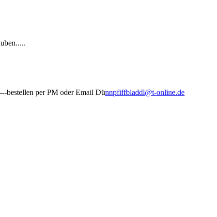
uben.....
----bestellen per PM oder Email Dü
nnpfiffbladdl@t-online.de