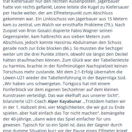
traf Kiefersauer nur den rechten Außenposten. Jägerbauer
hatte von rechts geflankt, Leone leitete die Kugel zu Kiefersauer
per Hacke weiter, der am Elfmeterpunkt zum Abschluss
gekommen war. Ein Linksschuss von Jägerbauer aus 15 Metern
kam zu zentral, um Walch vor ernsthafte Probleme (79.). Nach
Zuspiel von Rron Gosalci düpierte Fabio Wagner seinen
Gegenspieler, kam halbrechts aus sieben Metern zum
Abschluss, jedoch konnte Hassirou Abdulraman den Schuss
gerade noch zur Ecke blocken (86.). So mussten die Sechzger
weiter um die drei Punkte zittern, obwohl sie längst den Deckel
hätten draufmachen können. Zum Glück war der Tabellenletzte
zu harmlos, brachte in der fünfminütigen Nachspielzeit keinen
Torschuss mehr zustande. Mit dem 2:1-Erfolg übernahm die
Löwen-U21 wieder die Tabellenführung in der Bayernliga Süd.
„Wir haben uns schwergetan. Türkgücü hat mit einem
Fünferblock vor dem eigenen Sechzehner auf dem kleinen
Kunstrasen verteidigt. Das war ekelhaft aus unserer Sicht“,
bilanzierte U21-Coach
Alper Kayabunar
. „Trotzdem hatten wir
in der 1. Halbzeit drei, vier Möglichkeiten, die wir gut zu Ende
spielen, aber halt einfach das Tor nicht machen“, bemängelte
der 40-Jährige, „dann wäre das Spiel einfacher für uns
gewesen. Typisch für so ein Spiel ist, dass der Gegner durch
eine dumme Situation kurz vor der Pause einen Elfmeter kriegt