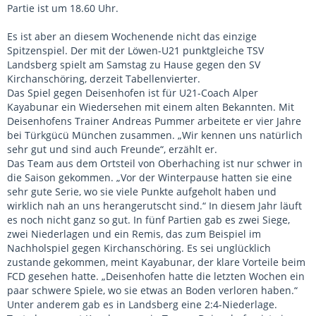
Partie ist um 18.60 Uhr.
Es ist aber an diesem Wochenende nicht das einzige
Spitzenspiel. Der mit der Löwen-U21 punktgleiche TSV
Landsberg spielt am Samstag zu Hause gegen den SV
Kirchanschöring, derzeit Tabellenvierter.
Das Spiel gegen Deisenhofen ist für U21-Coach Alper
Kayabunar ein Wiedersehen mit einem alten Bekannten. Mit
Deisenhofens Trainer Andreas Pummer arbeitete er vier Jahre
bei Türkgücü München zusammen. „Wir kennen uns natürlich
sehr gut und sind auch Freunde“, erzählt er.
Das Team aus dem Ortsteil von Oberhaching ist nur schwer in
die Saison gekommen. „Vor der Winterpause hatten sie eine
sehr gute Serie, wo sie viele Punkte aufgeholt haben und
wirklich nah an uns herangerutscht sind.“ In diesem Jahr läuft
es noch nicht ganz so gut. In fünf Partien gab es zwei Siege,
zwei Niederlagen und ein Remis, das zum Beispiel im
Nachholspiel gegen Kirchanschöring. Es sei unglücklich
zustande gekommen, meint Kayabunar, der klare Vorteile beim
FCD gesehen hatte. „Deisenhofen hatte die letzten Wochen ein
paar schwere Spiele, wo sie etwas an Boden verloren haben.“
Unter anderem gab es in Landsberg eine 2:4-Niederlage.