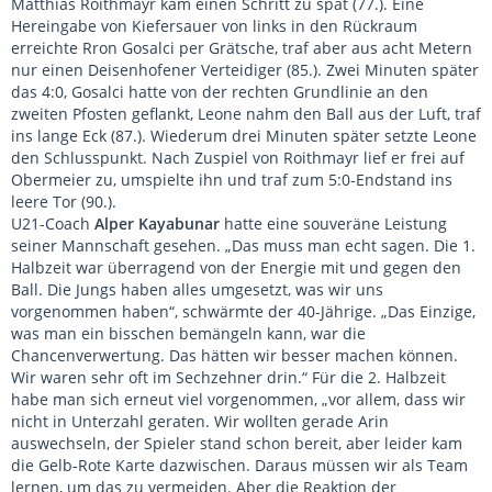
Matthias Roithmayr kam einen Schritt zu spät (77.). Eine
Hereingabe von Kiefersauer von links in den Rückraum
erreichte Rron Gosalci per Grätsche, traf aber aus acht Metern
nur einen Deisenhofener Verteidiger (85.). Zwei Minuten später
das 4:0, Gosalci hatte von der rechten Grundlinie an den
zweiten Pfosten geflankt, Leone nahm den Ball aus der Luft, traf
ins lange Eck (87.). Wiederum drei Minuten später setzte Leone
den Schlusspunkt. Nach Zuspiel von Roithmayr lief er frei auf
Obermeier zu, umspielte ihn und traf zum 5:0-Endstand ins
leere Tor (90.).
U21-Coach
Alper Kayabunar
hatte eine souveräne Leistung
seiner Mannschaft gesehen. „Das muss man echt sagen. Die 1.
Halbzeit war überragend von der Energie mit und gegen den
Ball. Die Jungs haben alles umgesetzt, was wir uns
vorgenommen haben“, schwärmte der 40-Jährige. „Das Einzige,
was man ein bisschen bemängeln kann, war die
Chancenverwertung. Das hätten wir besser machen können.
Wir waren sehr oft im Sechzehner drin.“ Für die 2. Halbzeit
habe man sich erneut viel vorgenommen, „vor allem, dass wir
nicht in Unterzahl geraten. Wir wollten gerade Arin
auswechseln, der Spieler stand schon bereit, aber leider kam
die Gelb-Rote Karte dazwischen. Daraus müssen wir als Team
lernen, um das zu vermeiden. Aber die Reaktion der