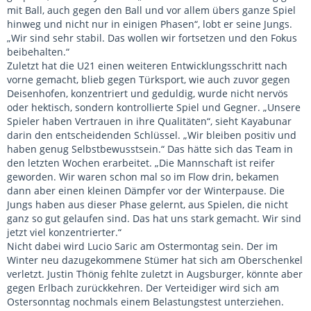
mit Ball, auch gegen den Ball und vor allem übers ganze Spiel
hinweg und nicht nur in einigen Phasen“, lobt er seine Jungs.
„Wir sind sehr stabil. Das wollen wir fortsetzen und den Fokus
beibehalten.“
Zuletzt hat die U21 einen weiteren Entwicklungsschritt nach
vorne gemacht, blieb gegen Türksport, wie auch zuvor gegen
Deisenhofen, konzentriert und geduldig, wurde nicht nervös
oder hektisch, sondern kontrollierte Spiel und Gegner. „Unsere
Spieler haben Vertrauen in ihre Qualitäten“, sieht Kayabunar
darin den entscheidenden Schlüssel. „Wir bleiben positiv und
haben genug Selbstbewusstsein.“ Das hätte sich das Team in
den letzten Wochen erarbeitet. „Die Mannschaft ist reifer
geworden. Wir waren schon mal so im Flow drin, bekamen
dann aber einen kleinen Dämpfer vor der Winterpause. Die
Jungs haben aus dieser Phase gelernt, aus Spielen, die nicht
ganz so gut gelaufen sind. Das hat uns stark gemacht. Wir sind
jetzt viel konzentrierter.“
Nicht dabei wird Lucio Saric am Ostermontag sein. Der im
Winter neu dazugekommene Stümer hat sich am Oberschenkel
verletzt. Justin Thönig fehlte zuletzt in Augsburger, könnte aber
gegen Erlbach zurückkehren. Der Verteidiger wird sich am
Ostersonntag nochmals einem Belastungstest unterziehen.