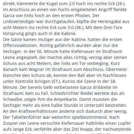
direkt, hämmerte die Kugel zum 2:0 hoch ins rechte Eck (28.).
Im Anschluss an einen von Fuchs eingeleiteten Angriff flankte
Garza von links hoch an den ersten Pfosten. Der
Linksverteidiger war durchgelaufen, köpfte die Hereingabe aus
acht Metern ins rechte Eck zum 3:0 (38.). Mit dem Drei-Tore
Vorsprung ging’s auch in die Kabine.
Die Gäste kamen mutiger aus der Kabine, hatten die ersten
Offensivaktionen. Richtig gefährlich wurden aber nur die
Sechzger. In der 56. Minute hatte Kiefersauer im Strafraum
Leone angespielt, der machte alles richtig, verzog aber seinen
Schuss aus acht Metern, der links am Tor vorbeiging. Kurz
danach kam Wagner im Strafraum zum Abschluss, Obermeier
klatschte den Schuss ab, konnte den Ball aber im Nachfassen
unter Kontrolle bringen (57.). Kurios die Szene in der 58.
Minute. Der bereits Gelb vorbelastete Garza dribbelte im
Strafraum, kam zu Fall. Schiedsrichter Riedel wertete das als
Schwalbe, zeigte ihm die Ampelkarte. Damit mussten die
Sechzger mehr als eine halbe Stunde in Unterzahl bestreiten.
An den Kräfteverhältnissen änderte sich dadurch aber wenig.
Der Tabellenführer war weiterhin spielbestimmend. Nach
Zuspiel von Leone versuchte Kiefersauer halblinks einen Lupfer
aufs lange Eck, verfehlte aber das Ziel knapp, der nachsetzende