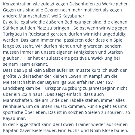
Konzentration wie zuletzt gegen Deisenhofen zu Werke gehen.
Gegen uns sind alle Gegner noch mehr motiviert als gegen
andere Mannschaften“, weiß Kayabunar.
Es gelte, egal wie die äußeren Bedingungen sind, die eigenen
Stärken auf den Platz zu bringen. „Selbst wenn wir wie gegen
Türkgücü in Rückstand geraten, dürfen wir nicht ungeduldig
werden. Das kann immer mal passieren oder dass ein Spiel
lange 0:0 steht. Wir dürfen nicht unruhig werden, sondern
müssen immer an unsere eigenen Fähigkeiten und Stärken
glauben.“ Hier hat er zuletzt eine positive Entwicklung bei
seinem Team erkannt.
Dass das Spiel kein Selbstläufer ist, musste kürzlich auch der
größte Widersacher der kleinen Löwen im Kampf um die
Meisterschaft in der Bayernliga Süd erfahren. Der TSV
Landsberg kam bei Türkspor Augsburg zu Jahresbeginn nicht
über ein 2:2 hinaus. „Das zeigt einfach, dass auch
Mannschaften, die am Ende der Tabelle stehen, immer alles
reinhauen, um da unten rauszukommen. Für sie geht es ums
sportliche Überleben. Das ist in solchen Spielen zu spüren“, so
Kayabunar.
In der Fuggerstadt kann der Löwen-Trainer wieder auf seinen
Kapitän Xaver Kiefersauer, Finn Fuchs und Noah Klose bauen,