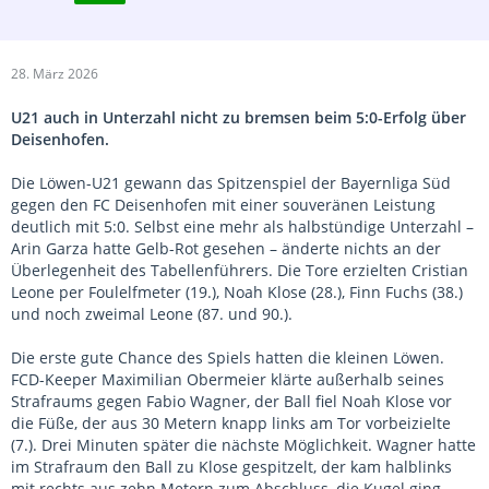
28. März 2026
U21 auch in Unterzahl nicht zu bremsen beim 5:0-Erfolg über
Deisenhofen.
Die Löwen-U21 gewann das Spitzenspiel der Bayernliga Süd
gegen den FC Deisenhofen mit einer souveränen Leistung
deutlich mit 5:0. Selbst eine mehr als halbstündige Unterzahl –
Arin Garza hatte Gelb-Rot gesehen – änderte nichts an der
Überlegenheit des Tabellenführers. Die Tore erzielten Cristian
Leone per Foulelfmeter (19.), Noah Klose (28.), Finn Fuchs (38.)
und noch zweimal Leone (87. und 90.).
Die erste gute Chance des Spiels hatten die kleinen Löwen.
FCD-Keeper Maximilian Obermeier klärte außerhalb seines
Strafraums gegen Fabio Wagner, der Ball fiel Noah Klose vor
die Füße, der aus 30 Metern knapp links am Tor vorbeizielte
(7.). Drei Minuten später die nächste Möglichkeit. Wagner hatte
im Strafraum den Ball zu Klose gespitzelt, der kam halblinks
mit rechts aus zehn Metern zum Abschluss, die Kugel ging