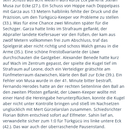
Musa zur Ecke (27.). Ein Schuss von Hoppe nach Doppelpass
mit Garza aus 13 Metern halblinks fehlte der Druck und die
Präzision, um den Türkgücü-Keeper vor Probleme zu stellen
(33.). Was für eine Chance zwei Minuten später für die
Sechzger. Garza hatte links im Strafraum geflankt, der
Abpraller landete Kiefersauer vor den Füßen, der kam aus
zwölf Metern vollkommen frei zum Abschluss, traf das
Spielgerät aber nicht richtig und schoss Walch genau in die
Arme (35.). Eine schöne Freistoßvariante der Löwe
durchschauten die Gastgeber. Alexander Benede hatte kurz
auf Wach im Zentrum gepasst, der spielte die Kugel tief im
Strafraum auf Leone, doch ein Verteidiger grätschte am
Fünfmeterraum dazwischen, klärte den Ball zur Ecke (39.). Ein
Fehler von Musa wurde in der 41. Minute bitter bestraft.
Fernando Herodes hatte an der rechten Seitenlinie den Ball an
den zweiten Pfosten geflankt, der Löwen-Keeper wollte mit
einer Hand die Hereingabe herunterpflücken, konnte die Kugel
aber nicht unter Kontrolle bringen und stieß im Nachsetzen
unglücklich mit Mert Gürzelarslan zusammen. Schiedsrichter
Florian Böhm entschied sofort auf Elfmeter. Sahin lief an,
verwandelte sicher zum 1:0 für Türkgücü ins linke untere Eck
(42.). Das war auch der überraschende Pausenstand.