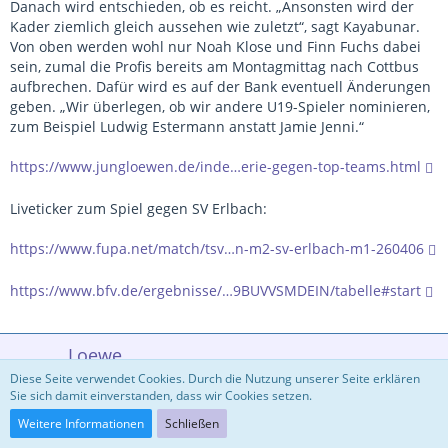
Danach wird entschieden, ob es reicht. „Ansonsten wird der
Kader ziemlich gleich aussehen wie zuletzt“, sagt Kayabunar.
Von oben werden wohl nur Noah Klose und Finn Fuchs dabei
sein, zumal die Profis bereits am Montagmittag nach Cottbus
aufbrechen. Dafür wird es auf der Bank eventuell Änderungen
geben. „Wir überlegen, ob wir andere U19-Spieler nominieren,
zum Beispiel Ludwig Estermann anstatt Jamie Jenni.“
https://www.jungloewen.de/inde…erie-gegen-top-teams.html
Liveticker zum Spiel gegen SV Erlbach:
https://www.fupa.net/match/tsv…n-m2-sv-erlbach-m1-260406
https://www.bfv.de/ergebnisse/…9BUVVSMDEIN/tabelle#start
Loewe
Kaiser
Diese Seite verwendet Cookies. Durch die Nutzung unserer Seite erklären
Sie sich damit einverstanden, dass wir Cookies setzen.
Weitere Informationen
Schließen