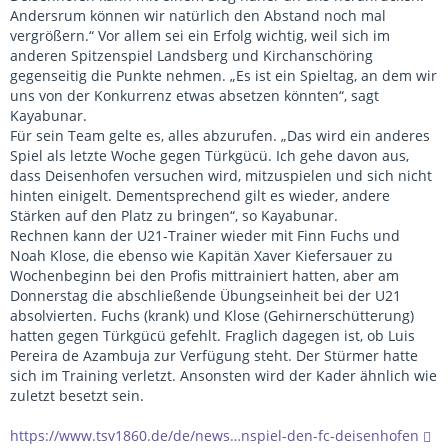
Andersrum können wir natürlich den Abstand noch mal
vergrößern.“ Vor allem sei ein Erfolg wichtig, weil sich im
anderen Spitzenspiel Landsberg und Kirchanschöring
gegenseitig die Punkte nehmen. „Es ist ein Spieltag, an dem wir
uns von der Konkurrenz etwas absetzen könnten“, sagt
Kayabunar.
Für sein Team gelte es, alles abzurufen. „Das wird ein anderes
Spiel als letzte Woche gegen Türkgücü. Ich gehe davon aus,
dass Deisenhofen versuchen wird, mitzuspielen und sich nicht
hinten einigelt. Dementsprechend gilt es wieder, andere
Stärken auf den Platz zu bringen“, so Kayabunar.
Rechnen kann der U21-Trainer wieder mit Finn Fuchs und
Noah Klose, die ebenso wie Kapitän Xaver Kiefersauer zu
Wochenbeginn bei den Profis mittrainiert hatten, aber am
Donnerstag die abschließende Übungseinheit bei der U21
absolvierten. Fuchs (krank) und Klose (Gehirnerschütterung)
hatten gegen Türkgücü gefehlt. Fraglich dagegen ist, ob Luis
Pereira de Azambuja zur Verfügung steht. Der Stürmer hatte
sich im Training verletzt. Ansonsten wird der Kader ähnlich wie
zuletzt besetzt sein.
https://www.tsv1860.de/de/news…nspiel-den-fc-deisenhofen