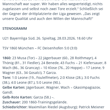
Mannschaft war super. Wir haben alles wegverteidigt, nichts
zugelassen und selbst noch zwei Tore erzielt.“ Schließlich sei
der Gegner der drittplatzierte der Liga gewesen. „Das zeigt
unsere Qualität und auch den Willen der Mannschaft!“
STENOGRAMM
U21 Bayernliga Süd, 26. Spieltag, 28.03.2026, 18.60 Uhr
TSV 1860 München – FC Deisenhofen 5:0 (3:0)
1860:
23 Musa (Tor) – 22 Jägerbauer (60., 28 Roithmayr), 4
Thönig (81., 31 Fiedler), 24 Benede, 43 Fuchs – 21 Kiefersauer, 8
Wach (86., 36 Grancay) – 10 Klose (76., 20 Hoppe) – 17 Leone, 9
Wagner (63., 34 Gosalci), 7 Garza.
Tore:
1:0 Leone (19., Foulelfmeter), 2:0 Klose (28.), 3:0 Fuchs
(38.), 4:0 Leone (87.), 5:0 Leone (90.).
Gelbe Karten:
Jägerbauer, Wagner, Wach – Gkasimpagiazov,
Gandl.
Gelb-Rote Karten:
Garza (58.) –.
Zuschauer:
200 1860-Trainingsgelände.
Schiedsrichter:
Maximilian Riedel (Augsburg); Patrick Meixner