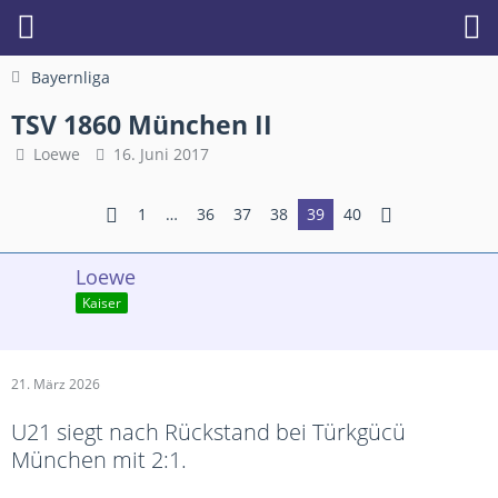
Bayernliga
TSV 1860 München II
Loewe
16. Juni 2017
1
…
36
37
38
39
40
Loewe
Kaiser
21. März 2026
U21 siegt nach Rückstand bei Türkgücü
München mit 2:1.