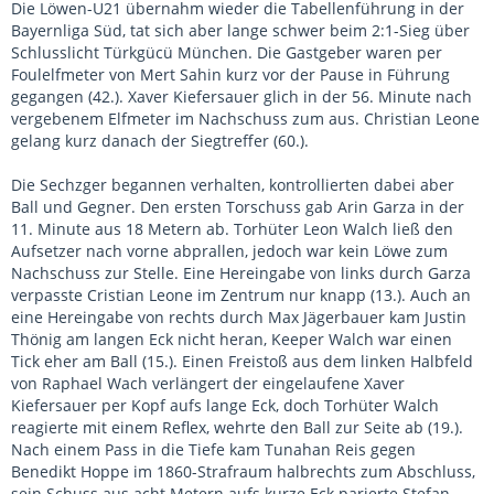
Die Löwen-U21 übernahm wieder die Tabellenführung in der
Bayernliga Süd, tat sich aber lange schwer beim 2:1-Sieg über
Schlusslicht Türkgücü München. Die Gastgeber waren per
Foulelfmeter von Mert Sahin kurz vor der Pause in Führung
gegangen (42.). Xaver Kiefersauer glich in der 56. Minute nach
vergebenem Elfmeter im Nachschuss zum aus. Christian Leone
gelang kurz danach der Siegtreffer (60.).
Die Sechzger begannen verhalten, kontrollierten dabei aber
Ball und Gegner. Den ersten Torschuss gab Arin Garza in der
11. Minute aus 18 Metern ab. Torhüter Leon Walch ließ den
Aufsetzer nach vorne abprallen, jedoch war kein Löwe zum
Nachschuss zur Stelle. Eine Hereingabe von links durch Garza
verpasste Cristian Leone im Zentrum nur knapp (13.). Auch an
eine Hereingabe von rechts durch Max Jägerbauer kam Justin
Thönig am langen Eck nicht heran, Keeper Walch war einen
Tick eher am Ball (15.). Einen Freistoß aus dem linken Halbfeld
von Raphael Wach verlängert der eingelaufene Xaver
Kiefersauer per Kopf aufs lange Eck, doch Torhüter Walch
reagierte mit einem Reflex, wehrte den Ball zur Seite ab (19.).
Nach einem Pass in die Tiefe kam Tunahan Reis gegen
Benedikt Hoppe im 1860-Strafraum halbrechts zum Abschluss,
sein Schuss aus acht Metern aufs kurze Eck parierte Stefan