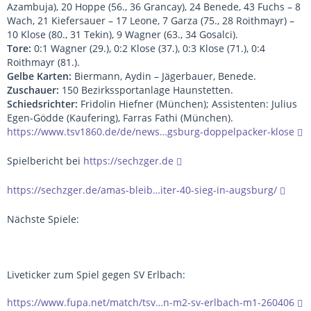
Azambuja), 20 Hoppe (56., 36 Grancay), 24 Benede, 43 Fuchs – 8
Wach, 21 Kiefersauer – 17 Leone, 7 Garza (75., 28 Roithmayr) –
10 Klose (80., 31 Tekin), 9 Wagner (63., 34 Gosalci).
Tore:
0:1 Wagner (29.), 0:2 Klose (37.), 0:3 Klose (71.), 0:4
Roithmayr (81.).
Gelbe Karten:
Biermann, Aydin – Jägerbauer, Benede.
Zuschauer:
150 Bezirkssportanlage Haunstetten.
Schiedsrichter:
Fridolin Hiefner (München); Assistenten: Julius
Egen-Gödde (Kaufering), Farras Fathi (München).
https://www.tsv1860.de/de/news…gsburg-doppelpacker-klose
Spielbericht bei
https://sechzger.de
https://sechzger.de/amas-bleib…iter-40-sieg-in-augsburg/
Nächste Spiele:
Liveticker zum Spiel gegen SV Erlbach:
https://www.fupa.net/match/tsv…n-m2-sv-erlbach-m1-260406