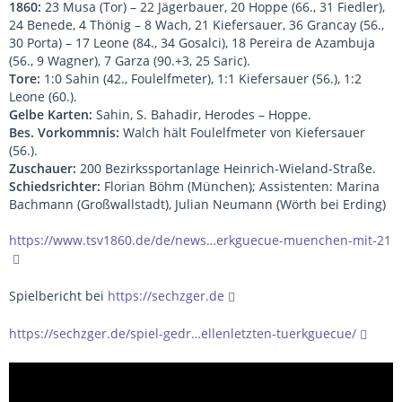
1860:
23 Musa (Tor) – 22 Jägerbauer, 20 Hoppe (66., 31 Fiedler),
24 Benede, 4 Thönig – 8 Wach, 21 Kiefersauer, 36 Grancay (56.,
30 Porta) – 17 Leone (84., 34 Gosalci), 18 Pereira de Azambuja
(56., 9 Wagner), 7 Garza (90.+3, 25 Saric).
Tore:
1:0 Sahin (42., Foulelfmeter), 1:1 Kiefersauer (56.), 1:2
Leone (60.).
Gelbe Karten:
Sahin, S. Bahadir, Herodes – Hoppe.
Bes. Vorkommnis:
Walch hält Foulelfmeter von Kiefersauer
(56.).
Zuschauer:
200 Bezirkssportanlage Heinrich-Wieland-Straße.
Schiedsrichter:
Florian Böhm (München); Assistenten: Marina
Bachmann (Großwallstadt), Julian Neumann (Wörth bei Erding)
https://www.tsv1860.de/de/news…erkguecue-muenchen-mit-21
Spielbericht bei
https://sechzger.de
https://sechzger.de/spiel-gedr…ellenletzten-tuerkguecue/