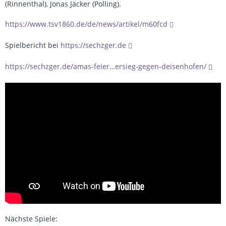
(Rinnenthal), Jonas Jäcker (Polling).
https://www.tsv1860.de/de/news/artikel/m60fcd
Spielbericht bei
https://sechzger.de
https://sechzger.de/amas-feier…ersieg-gegen-deisenhofen/
Nächste Spiele: