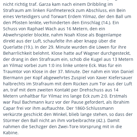
nicht richtig traf. Garza kam nach einem Dribbling im
Strafraum am linken Fünfmetereck zum Abschluss, ein Bein
eines Verteidigers und Torwart Erdem Yilmaz, der den Ball um
den Pfosten lenkte, verhinderten den Einschlag (14.). Ein
Schuss von Raphael Wach aus 16 Metern, den ein
Abwehrspieler blockte, nahm Noah Klose als Bogenlampe
direkt aus der Luft, schaufelte ihn aber knapp über die
Querlatte (19.). In der 29. Minute wurden die Löwen für ihre
Beharrlichkeit belohnt. Klose hatte auf Wagner durchgesteckt,
der drang in den Strafraum ein, schob die Kugel aus 13 Metern
an Yilmaz vorbei zum 1:0 ins linke untere Eck. Was für ein
Traumtor von Klose in der 37. Minute. Der nahm ein Von Daniel
Biermann per Kopf abgewehrtes Zuspiel von Xaver Kiefersauer
halbrechts im Strafraum mit dem Rücken zum Tor aus der Luft
an, traf mit dem zweiten Kontakt per Drehschuss aus 14
Metern unhaltbar für Yilmaz ins lange Eck zum 2:0. Erstmals
war Paul Bachmann kurz vor der Pause gefordert, als Ibrahim
Capar frei vor ihm auftauchte. Der 1860-Schlussmann
verkürzte geschickt den Winkel, blieb lange stehen, so dass der
Stürmer den Ball nicht an ihm vorbeibrachte (42.). Damit
nahmen die Sechzger den Zwei-Tore-Vorsprung mit in die
Kabine.