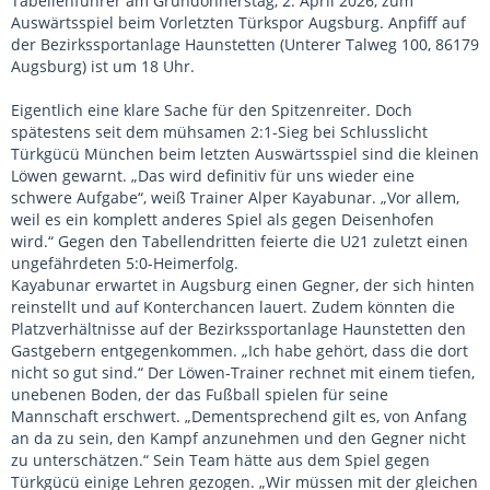
Tabellenführer am Gründonnerstag, 2. April 2026, zum
Auswärtsspiel beim Vorletzten Türkspor Augsburg. Anpfiff auf
der Bezirkssportanlage Haunstetten (Unterer Talweg 100, 86179
Augsburg) ist um 18 Uhr.
Eigentlich eine klare Sache für den Spitzenreiter. Doch
spätestens seit dem mühsamen 2:1-Sieg bei Schlusslicht
Türkgücü München beim letzten Auswärtsspiel sind die kleinen
Löwen gewarnt. „Das wird definitiv für uns wieder eine
schwere Aufgabe“, weiß Trainer Alper Kayabunar. „Vor allem,
weil es ein komplett anderes Spiel als gegen Deisenhofen
wird.“ Gegen den Tabellendritten feierte die U21 zuletzt einen
ungefährdeten 5:0-Heimerfolg.
Kayabunar erwartet in Augsburg einen Gegner, der sich hinten
reinstellt und auf Konterchancen lauert. Zudem könnten die
Platzverhältnisse auf der Bezirkssportanlage Haunstetten den
Gastgebern entgegenkommen. „Ich habe gehört, dass die dort
nicht so gut sind.“ Der Löwen-Trainer rechnet mit einem tiefen,
unebenen Boden, der das Fußball spielen für seine
Mannschaft erschwert. „Dementsprechend gilt es, von Anfang
an da zu sein, den Kampf anzunehmen und den Gegner nicht
zu unterschätzen.“ Sein Team hätte aus dem Spiel gegen
Türkgücü einige Lehren gezogen. „Wir müssen mit der gleichen