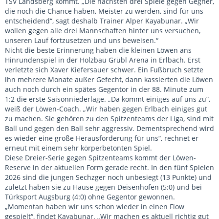
TSV Landsberg kommt. „Die nächsten drei Spiele gegen Gegner,
die noch die Chance haben, Meister zu werden, sind für uns
entscheidend“, sagt deshalb Trainer Alper Kayabunar. „Wir
wollen gegen alle drei Mannschaften hinter uns versuchen,
unseren Lauf fortzusetzen und uns beweisen.“
Nicht die beste Erinnerung haben die kleinen Löwen ans
Hinrundenspiel in der Holzbau Grübl Arena in Erlbach. Erst
verletzte sich Xaver Kiefersauer schwer. Ein Fußbruch setzte
ihn mehrere Monate außer Gefecht, dann kassierten die Löwen
auch noch durch ein spätes Gegentor in der 88. Minute zum
1:2 die erste Saisonniederlage. „Da kommt einiges auf uns zu“,
weiß der Löwen-Coach. „Wir haben gegen Erlbach einiges gut
zu machen. Sie gehören zu den Spitzenteams der Liga, sind mit
Ball und gegen den Ball sehr aggressiv. Dementsprechend wird
es wieder eine große Herausforderung für uns“, rechnet er
erneut mit einem sehr körperbetonten Spiel.
Diese Dreier-Serie gegen Spitzenteams kommt der Löwen-
Reserve in der aktuellen Form gerade recht. In den fünf Spielen
2026 sind die jungen Sechzger noch unbesiegt (13 Punkte) und
zuletzt haben sie zu Hause gegen Deisenhofen (5:0) und bei
Türksport Augsburg (4:0) ohne Gegentor gewonnen.
„Momentan haben wir uns schon wieder in einen Flow
gespielt“, findet Kayabunar. „Wir machen es aktuell richtig gut