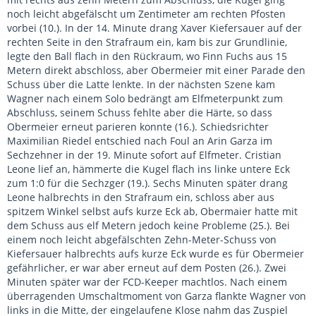
noch leicht abgefälscht um Zentimeter am rechten Pfosten
vorbei (10.). In der 14. Minute drang Xaver Kiefersauer auf der
rechten Seite in den Strafraum ein, kam bis zur Grundlinie,
legte den Ball flach in den Rückraum, wo Finn Fuchs aus 15
Metern direkt abschloss, aber Obermeier mit einer Parade den
Schuss über die Latte lenkte. In der nächsten Szene kam
Wagner nach einem Solo bedrängt am Elfmeterpunkt zum
Abschluss, seinem Schuss fehlte aber die Härte, so dass
Obermeier erneut parieren konnte (16.). Schiedsrichter
Maximilian Riedel entschied nach Foul an Arin Garza im
Sechzehner in der 19. Minute sofort auf Elfmeter. Cristian
Leone lief an, hämmerte die Kugel flach ins linke untere Eck
zum 1:0 für die Sechzger (19.). Sechs Minuten später drang
Leone halbrechts in den Strafraum ein, schloss aber aus
spitzem Winkel selbst aufs kurze Eck ab, Obermaier hatte mit
dem Schuss aus elf Metern jedoch keine Probleme (25.). Bei
einem noch leicht abgefälschten Zehn-Meter-Schuss von
Kiefersauer halbrechts aufs kurze Eck wurde es für Obermeier
gefährlicher, er war aber erneut auf dem Posten (26.). Zwei
Minuten später war der FCD-Keeper machtlos. Nach einem
überragenden Umschaltmoment von Garza flankte Wagner von
links in die Mitte, der eingelaufene Klose nahm das Zuspiel