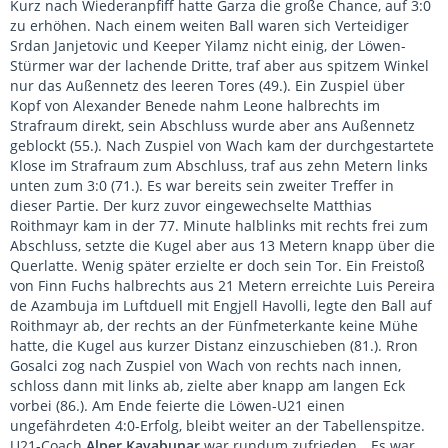
Kurz nach Wiederanpfiff hatte Garza die große Chance, auf 3:0
zu erhöhen. Nach einem weiten Ball waren sich Verteidiger
Srdan Janjetovic und Keeper Yilamz nicht einig, der Löwen-
Stürmer war der lachende Dritte, traf aber aus spitzem Winkel
nur das Außennetz des leeren Tores (49.). Ein Zuspiel über
Kopf von Alexander Benede nahm Leone halbrechts im
Strafraum direkt, sein Abschluss wurde aber ans Außennetz
geblockt (55.). Nach Zuspiel von Wach kam der durchgestartete
Klose im Strafraum zum Abschluss, traf aus zehn Metern links
unten zum 3:0 (71.). Es war bereits sein zweiter Treffer in
dieser Partie. Der kurz zuvor eingewechselte Matthias
Roithmayr kam in der 77. Minute halblinks mit rechts frei zum
Abschluss, setzte die Kugel aber aus 13 Metern knapp über die
Querlatte. Wenig später erzielte er doch sein Tor. Ein Freistoß
von Finn Fuchs halbrechts aus 21 Metern erreichte Luis Pereira
de Azambuja im Luftduell mit Engjell Havolli, legte den Ball auf
Roithmayr ab, der rechts an der Fünfmeterkante keine Mühe
hatte, die Kugel aus kurzer Distanz einzuschieben (81.). Rron
Gosalci zog nach Zuspiel von Wach von rechts nach innen,
schloss dann mit links ab, zielte aber knapp am langen Eck
vorbei (86.). Am Ende feierte die Löwen-U21 einen
ungefährdeten 4:0-Erfolg, bleibt weiter an der Tabellenspitze.
U21-Coach
Alper Kayabunar
war rundum zufrieden. „Es war