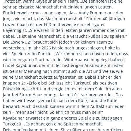
Trotzdem warnt Kayabunar sein Team. „Deisenhofen ist eine
sehr spielstarke Mannschaft mit einigen jungen Leuten.
Ehrlicherweise muss man sagen, dass Andy Pummer aus den
Jungs viel macht, das Maximum rausholt.“ Für den 40-jährigen
Löwen-Coach ist der FCD mittlerweile ein sehr guter
Bayernligist. „Sie waren in den letzten Jahren immer oben mit
dabei. Es ist eine Mannschaft, die versucht Fußball zu spielen.“
Die Löwen-U21 braucht sich jedoch vor keinem Team zu
verstecken. Im Jahr 2026 ist sie noch ungeschlagen, holte in
vier Spielen zehn Punkte. „Wir können schon davon reden, dass
wir einen guten Start nach der Winterpause hingelegt haben“,
findet Kayabunar, der mit der bisherigen Ausbeute zufrieden
ist. Seiner Meinung nach stimmt auch die Art und Weise, wie
seine Mannschaft zuletzt aufgetreten ist. Dabei sieht er den
knappen 2:1-Erfolg bei Schlusslicht Türkgücü als positiven
Entwicklungsschritt und vergleicht es mit dem Spiel im alten
Jahr bei Sturm Hauzenberg, das mit 0:1 verloren wurde. „Das
haben wir besser gemacht, nach dem Rückstand die Ruhe
bewahrt. Auch deshalb können wir mit dem Auftakt zufrieden
sein – mehr aber nicht. So ehrlich muss man sein!“
Kayabunar erwartet ein ganz anderes Spiel als zuletzt gegen
Türkgücü. „Es geht gegen eine Spitzenmannschaft.
Deisenhofen kann mit einem Sieg näher an uns heranrücken.