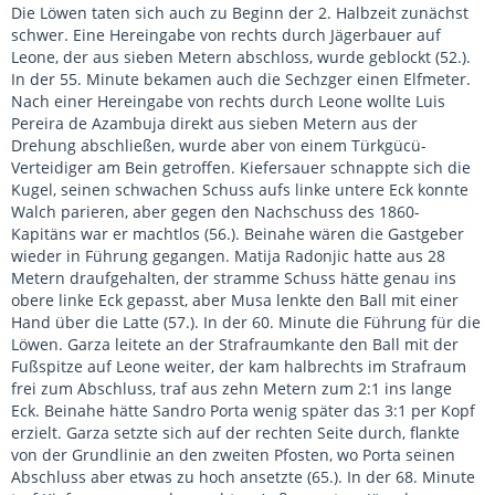
Die Löwen taten sich auch zu Beginn der 2. Halbzeit zunächst
schwer. Eine Hereingabe von rechts durch Jägerbauer auf
Leone, der aus sieben Metern abschloss, wurde geblockt (52.).
In der 55. Minute bekamen auch die Sechzger einen Elfmeter.
Nach einer Hereingabe von rechts durch Leone wollte Luis
Pereira de Azambuja direkt aus sieben Metern aus der
Drehung abschließen, wurde aber von einem Türkgücü-
Verteidiger am Bein getroffen. Kiefersauer schnappte sich die
Kugel, seinen schwachen Schuss aufs linke untere Eck konnte
Walch parieren, aber gegen den Nachschuss des 1860-
Kapitäns war er machtlos (56.). Beinahe wären die Gastgeber
wieder in Führung gegangen. Matija Radonjic hatte aus 28
Metern draufgehalten, der stramme Schuss hätte genau ins
obere linke Eck gepasst, aber Musa lenkte den Ball mit einer
Hand über die Latte (57.). In der 60. Minute die Führung für die
Löwen. Garza leitete an der Strafraumkante den Ball mit der
Fußspitze auf Leone weiter, der kam halbrechts im Strafraum
frei zum Abschluss, traf aus zehn Metern zum 2:1 ins lange
Eck. Beinahe hätte Sandro Porta wenig später das 3:1 per Kopf
erzielt. Garza setzte sich auf der rechten Seite durch, flankte
von der Grundlinie an den zweiten Pfosten, wo Porta seinen
Abschluss aber etwas zu hoch ansetzte (65.). In der 68. Minute