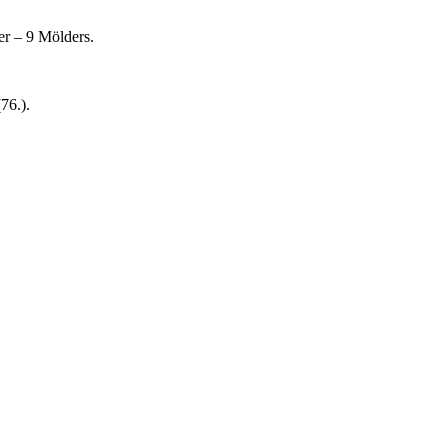
er – 9 Mölders.
76.).