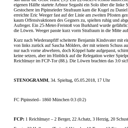
eigenen Hälfte startete Arbnor Segashi ein Solo über die link
Gestochere im Pipinsrieder Strafraum kam die Kugel zu Daniel
erreichte Eric Weeger fast auf der Linie am zweiten Pfosten g
kaum Offensivaktionen des Gegners zu, spielten ruhig und abgek
Aufreger. Ein 25-Meter-Freistoß von Burkhard wurde gefährlich
die Löwen. Weeger passte kurz vorm Strafraum in die Mitte auf 
Kurz nach Wiederanpfiff scheiterte Benjamin Kindsvater mit e
von links zurück auf Sascha Mölders, der mit seinem Schuss au
nur nach vorne abwehren, doch Köppel hatte aufgepasst, schir
keine setzen, aber im Hinblick auf die Relegation weiter Spie
Reichlmayr im FCP-Tor (88.). Die Löwen brachten das 3:0 sicher
STENOGRAMM
, 34. Spieltag, 05.05.2018, 17 Uhr
FC Pipinsried– 1860 München 0:3 (0:2)
FCP:
1 Reichlmayr – 2 Berger, 22 Achatz, 3 Herzig, 20 Schus