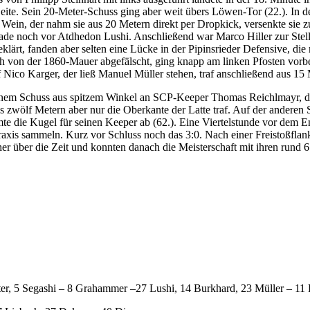
e Seite. Sein 20-Meter-Schuss ging aber weit übers Löwen-Tor (22.). 
 Wein, der nahm sie aus 20 Metern direkt per Dropkick, versenkte sie
erade noch vor Atdhedon Lushi. Anschließend war Marco Hiller zur Ste
lärt, fanden aber selten eine Lücke in der Pipinsrieder Defensive, die 
 von der 1860-Mauer abgefälscht, ging knapp am linken Pfosten vorbei
Nico Karger, der ließ Manuel Müller stehen, traf anschließend aus 15 
inem Schuss aus spitzem Winkel an SCP-Keeper Thomas Reichlmayr, der
s zwölf Metern aber nur die Oberkante der Latte traf. Auf der anderen
mte die Kugel für seinen Keeper ab (62.). Eine Viertelstunde vor dem
lpraxis sammeln. Kurz vor Schluss noch das 3:0. Nach einer Freistoßfl
 über die Zeit und konnten danach die Meisterschaft mit ihren rund 6.00
ter, 5 Segashi – 8 Grahammer –27 Lushi, 14 Burkhard, 23 Müller – 11 