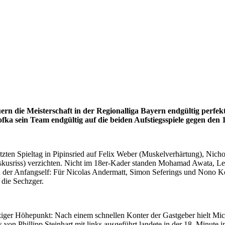
 die Meisterschaft in der Regionalliga Bayern endgültig perfekt.
fka sein Team endgültig auf die beiden Aufstiegsspiele gegen den
zten Spieltag in Pipinsried auf Felix Weber (Muskelverhärtung), Nicho
sriss) verzichten. Nicht im 18er-Kader standen Mohamad Awata, Lenn
 der Anfangself: Für Nicolas Andermatt, Simon Seferings und Nono K
r die Sechzger.
nziger Höhepunkt: Nach einem schnellen Konter der Gastgeber hielt Mic
s von Phillipp Steinhart mit links ausgeführt landete in der 18. Minut