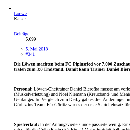
Loewe
Kaiser
Beiträge
5.099
5. Mai 2018
#341
Die Löwen machten beim FC Pipinsried vor 7.000 Zuschauern
trafen zum 3:0-Endstand. Damit kann Trainer Daniel Biero
Personal:
Löwen-Cheftrainer Daniel Bierofka musste am vorlet
(Muskelverletzung) und Noel Niemann (Kreuzband- und Menisku
Genkinger. Im Vergleich zum Derby gab es drei Änderungen in
Görlitz ins Team. Für Görlitz war es der erste Startelfeinsatz fü
Spielverlauf:
In der Anfangsviertelstunde passierte wenig. Ei
sah dafür die Gelbe Karte (5.). Ein 22-Meter-Freistoß halbrecht