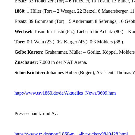
Ersatz: 33 Hollenzer (Tor) – 6 Hürzeler, 10 Tosun, 13 Ettner, 
1860:
1 Hiller (Tor) – 2 Weeger, 22 Berzel, 6 Mauersberger, 1
Ersatz: 39 Bonmann (Tor) – 5 Andermatt, 8 Seferings, 10 Geb
Wechsel:
Tosun für Lushi (65.), Liebsch für Achatz (80.) – Kous
Tore:
0:1 Wein (23.), 0:2 Karger (45.), 0:3 Mölders (88.).
Gelbe Karten:
Grahammer, Müller – Görlitz, Köppel, Mölders
Zuschauer:
7.000 in der NAT-Arena.
Schiedsrichter:
Johannes Huber (Bogen); Assistent: Thomas W
http://www.tsv1860.de/de/Aktuelles_News/3699.htm
Presseschau tz und Az:
https://www.tz.de/sport/1860-m…-live-ticker-9840428.html