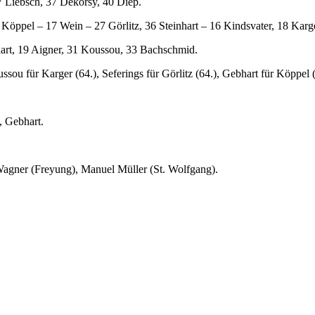
17 Liebsch, 37 Dekorsy, 40 Diep.
1 Köppel – 17 Wein – 27 Görlitz, 36 Steinhart – 16 Kindsvater, 18 Karg
hart, 19 Aigner, 31 Koussou, 33 Bachschmid.
sou für Karger (64.), Seferings für Görlitz (64.), Gebhart für Köppel (
, Gebhart.
agner (Freyung), Manuel Müller (St. Wolfgang).