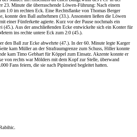
In der 23. Minute die überraschende Löwen-Führung: Nach einem
 zum 1:0 im rechten Eck. Eine Rechtsflanke von Thomas Berger
lle, konnte den Ball aufnehmen (33.). Ansonsten ließen die Löwen
mit einer Fünferkette agierte. Kurz vor der Pause nochmals ein
 (45.). Aus der anschließenden Ecke entwickelte sich ein Konter für
Metern ins rechte untere Eck zum 2:0 (45.).
 den Ball zur Ecke abwehrte (47.). In der 60. Minute legte Karger
 Seite kam Müller an der Strafraumgrenze zum Schuss, Hiller konnte
 Ende kam Timo Gebhart für Köppel zum Einsatz. Akzente konnte er
anke von rechts war Mölders mit dem Kopf zur Stelle, überwand
0 Fans feiern, die sie nach Pipinsried begleitet hatten.
Rabihic.