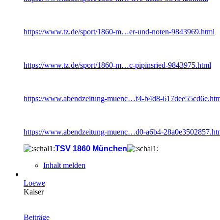
https://www.tz.de/sport/1860-m…er-und-noten-9843969.html
https://www.tz.de/sport/1860-m…c-pipinsried-9843975.html
https://www.abendzeitung-muenc…f4-b4d8-617dee55cd6e.htm
https://www.abendzeitung-muenc…d0-a6b4-28a0e3502857.ht
TSV 1860 München
Inhalt melden
Loewe
Kaiser
Beiträge