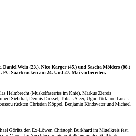
 Daniel Wein (23.), Nico Karger (45.) und Sascha Mölders (88.)
 1. FC Saarbrücken am 24. Und 27. Mai vorbereiten.
las Helmbrecht (Muskelfaserriss im Knie), Markus Ziereis
ert Siebdrat, Dennis Dressel, Tobias Steer, Ugur Türk und Lucas
oussou rückten Christian Köppel, Benjamin Kindsvater und Michael
hael Görlitz den Ex-Löwen Christoph Burkhard im Mittelkreis fest,
e in der Mauer. Im Anschluss an einen Ballgewinn des FCP in der