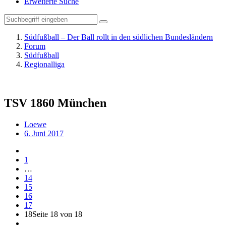
Erweiterte Suche
Südfußball – Der Ball rollt in den südlichen Bundesländern
Forum
Südfußball
Regionalliga
TSV 1860 München
Loewe
6. Juni 2017
1
…
14
15
16
17
18
Seite 18 von 18