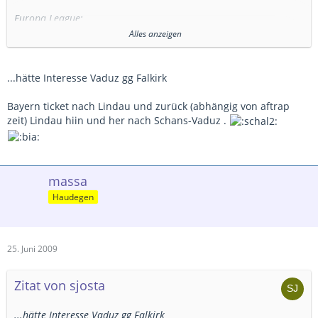
Europa League:
UN Kaerjeng vs. Famagusta (1.Runde) bei Erreichen der 2. Runde
Alles anzeigen
gehts gegen Petrovac aus MNE
Differdange vs. Rijeka (2.Runde)
...hätte Interesse Vaduz gg Falkirk
Gruss
Bayern ticket nach Lindau und zurück (abhängig von aftrap
zeit) Lindau hiin und her nach Schans-Vaduz .
massa
Haudegen
25. Juni 2009
Zitat von sjosta
...hätte Interesse Vaduz gg Falkirk