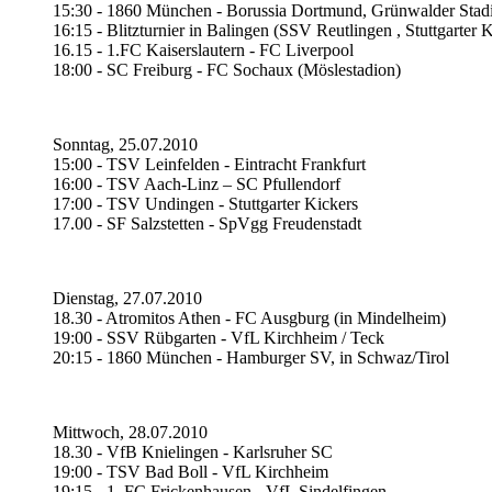
15:30 - 1860 München - Borussia Dortmund, Grünwalder Stad
16:15 - Blitzturnier in Balingen (SSV Reutlingen , Stuttgarter 
16.15 - 1.FC Kaiserslautern - FC Liverpool
18:00 - SC Freiburg - FC Sochaux (Möslestadion)
Sonntag, 25.07.2010
15:00 - TSV Leinfelden - Eintracht Frankfurt
16:00 - TSV Aach-Linz – SC Pfullendorf
17:00 - TSV Undingen - Stuttgarter Kickers
17.00 - SF Salzstetten - SpVgg Freudenstadt
Dienstag, 27.07.2010
18.30 - Atromitos Athen - FC Ausgburg (in Mindelheim)
19:00 - SSV Rübgarten - VfL Kirchheim / Teck
20:15 - 1860 München - Hamburger SV, in Schwaz/Tirol
Mittwoch, 28.07.2010
18.30 - VfB Knielingen - Karlsruher SC
19:00 - TSV Bad Boll - VfL Kirchheim
19:15 - 1. FC Frickenhausen - VfL Sindelfingen