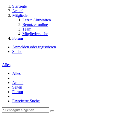
Startseite
Artikel
Mitglieder
Letzte Aktivitäten
Benutzer online
Team
Mitgliedersuche
Forum
Anmelden oder registrieren
Suche
Alles
Alles
Artikel
Seiten
Forum
Erweiterte Suche