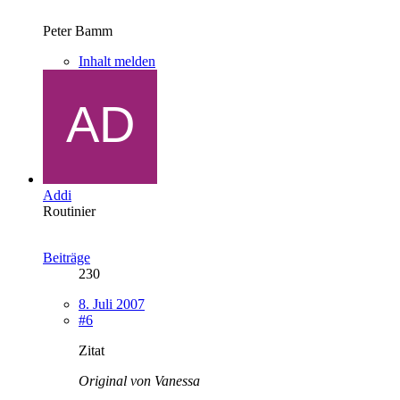
Peter Bamm
Inhalt melden
Addi
Routinier
Beiträge
230
8. Juli 2007
#6
Zitat
Original von Vanessa