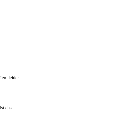
en. leider.
st das....