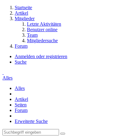
Startseite
Artikel
Mitglieder
Letzte Aktivitäten
Benutzer online
Team
Mitgliedersuche
Forum
Anmelden oder registrieren
Suche
Alles
Alles
Artikel
Seiten
Forum
Erweiterte Suche