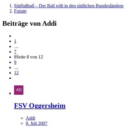
Südfußball – Der Ball rollt in den südlichen Bundesländern
Forum
Beiträge von Addi
1
…
7
8
Seite 8 von 12
9
…
12
FSV Oggersheim
Addi
9. Juli 2007